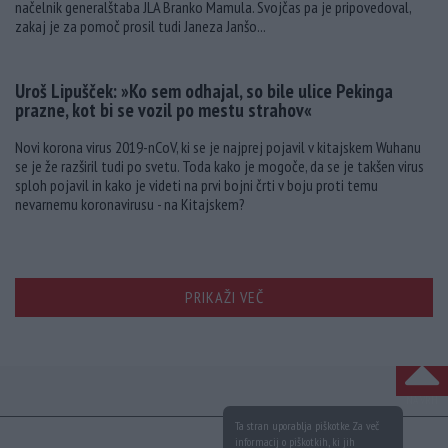
načelnik generalštaba JLA Branko Mamula. Svojčas pa je pripovedoval,
zakaj je za pomoč prosil tudi Janeza Janšo...
Uroš Lipušček: »Ko sem odhajal, so bile ulice Pekinga
prazne, kot bi se vozil po mestu strahov«
Novi korona virus 2019-nCoV, ki se je najprej pojavil v kitajskem Wuhanu
se je že razširil tudi po svetu. Toda kako je mogoče, da se je takšen virus
sploh pojavil in kako je videti na prvi bojni črti v boju proti temu
nevarnemu koronavirusu - na Kitajskem?
PRIKAŽI VEČ
NA VRH
Ta stran uporablja piškotke. Za več
informacij o piškotkih, ki jih