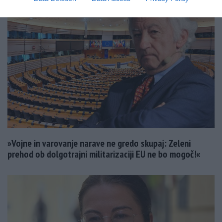
»Vojne in varovanje narave ne gredo skupaj: Zeleni
prehod ob dolgotrajni militarizaciji EU ne bo mogoč!«