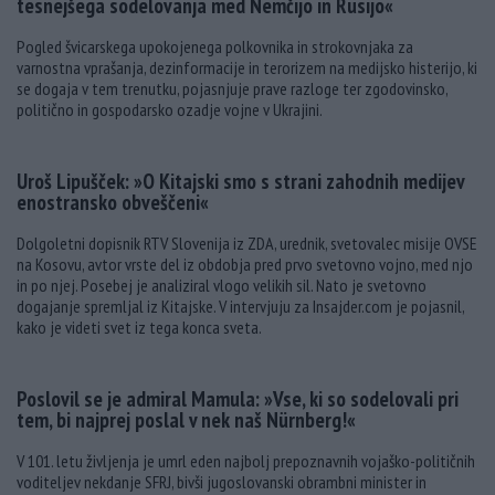
tesnejšega sodelovanja med Nemčijo in Rusijo«
Pogled švicarskega upokojenega polkovnika in strokovnjaka za
varnostna vprašanja, dezinformacije in terorizem na medijsko histerijo, ki
se dogaja v tem trenutku, pojasnjuje prave razloge ter zgodovinsko,
politično in gospodarsko ozadje vojne v Ukrajini.
Uroš Lipušček: »O Kitajski smo s strani zahodnih medijev
enostransko obveščeni«
Dolgoletni dopisnik RTV Slovenija iz ZDA, urednik, svetovalec misije OVSE
na Kosovu, avtor vrste del iz obdobja pred prvo svetovno vojno, med njo
in po njej. Posebej je analiziral vlogo velikih sil. Nato je svetovno
dogajanje spremljal iz Kitajske. V intervjuju za Insajder.com je pojasnil,
kako je videti svet iz tega konca sveta.
Poslovil se je admiral Mamula: »Vse, ki so sodelovali pri
tem, bi najprej poslal v nek naš Nürnberg!«
V 101. letu življenja je umrl eden najbolj prepoznavnih vojaško-političnih
voditeljev nekdanje SFRJ, bivši jugoslovanski obrambni minister in