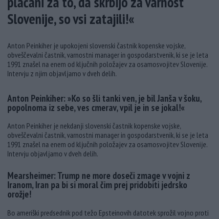
plačani za to, da skrbijo za varnost
Slovenije, so vsi zatajili!«
Anton Peinkiher je upokojeni slovenski častnik kopenske vojske,
obveščevalni častnik, varnostni manager in gospodarstvenik, ki se je leta
1991 znašel na enem od ključnih položajev za osamosvojitev Slovenije.
Intervju z njim objavljamo v dveh delih.
Anton Peinkiher: »Ko so šli tanki ven, je bil Janša v šoku,
popolnoma iz sebe, ves cmerav, vpil je in se jokal!«
Anton Peinkiher je nekdanji slovenski častnik kopenske vojske,
obveščevalni častnik, varnostni manager in gospodarstvenik, ki se je leta
1991 znašel na enem od ključnih položajev za osamosvojitev Slovenije.
Intervju objavljamo v dveh delih.
Mearsheimer: Trump ne more doseči zmage v vojni z
Iranom, Iran pa bi si moral čim prej pridobiti jedrsko
orožje!
Bo ameriški predsednik pod težo Epsteinovih datotek sprožil vojno proti