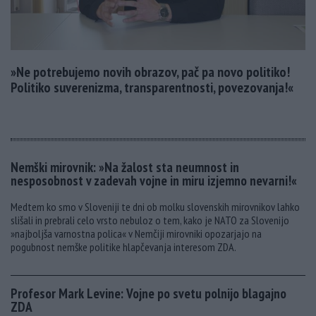
»Ne potrebujemo novih obrazov, pač pa novo politiko!
Politiko suverenizma, transparentnosti, povezovanja!«
Nemški mirovnik: »Na žalost sta neumnost in
nesposobnost v zadevah vojne in miru izjemno nevarni!«
Medtem ko smo v Sloveniji te dni ob molku slovenskih mirovnikov lahko
slišali in prebrali celo vrsto nebuloz o tem, kako je NATO za Slovenijo
»najboljša varnostna polica« v Nemčiji mirovniki opozarjajo na
pogubnost nemške politike hlapčevanja interesom ZDA.
Profesor Mark Levine: Vojne po svetu polnijo blagajno
ZDA