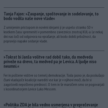
Tanja Fajon: »Zaupanje, spoštovanje in sodelovanje, to
bodo vodila naše nove vlade«
Z umirjenim pristopom in novimi idejami ji je uspelo stranko SD v
kratkem času spremeniti v pomembno zaveznico znotraj KUL-a. Le nekaj
dni nas loči od odgovora na vprašanje, ali bodo dobili priložnost, da
popravijo napake sedanje vlade.
»Tokrat bi Janša volitve rad dobil tako, da medveda
priveže na drevo, ta medved pa je Levica. A ljudje niso
neumni.«
Fer in poštene volitve so temelj demokracije. Toda jasno je, da poskušajo
člani vladajoče koalicije narediti vse kar je v njihovi moči, da bi si
zagotovili nepošteno prednost. O tem in še marsičem smo se pogovarjali
s koordinatorjem Levice Luko Mescem.
»Politika ZDA je bila vedno usmerjena v preprečevanje