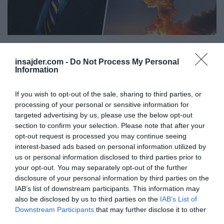
Zakaj Izrael »igra na ameriške predsednike kot na
violine« in zakaj imajo »branilci Ukrajine« kri na rokah?
insajder.com -
Do Not Process My Personal
Information
If you wish to opt-out of the sale, sharing to third parties, or
processing of your personal or sensitive information for
targeted advertising by us, please use the below opt-out
section to confirm your selection. Please note that after your
opt-out request is processed you may continue seeing
interest-based ads based on personal information utilized by
us or personal information disclosed to third parties prior to
your opt-out. You may separately opt-out of the further
disclosure of your personal information by third parties on the
IAB’s list of downstream participants. This information may
also be disclosed by us to third parties on the
IAB’s List of
Downstream Participants
that may further disclose it to other
third parties.