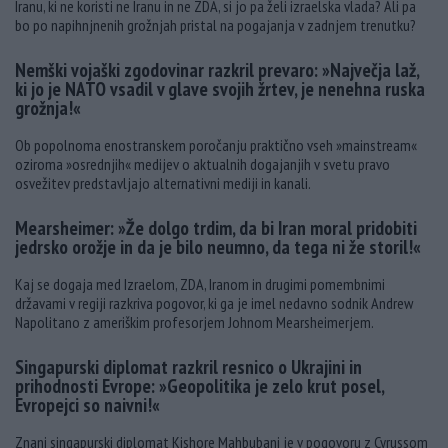
Iranu, ki ne koristi ne Iranu in ne ZDA, si jo pa želi izraelska vlada? Ali pa
bo po napihnjnenih grožnjah pristal na pogajanja v zadnjem trenutku?
Nemški vojaški zgodovinar razkril prevaro: »Največja laž,
ki jo je NATO vsadil v glave svojih žrtev, je nenehna ruska
grožnja!«
Ob popolnoma enostranskem poročanju praktično vseh »mainstream«
oziroma »osrednjih« medijev o aktualnih dogajanjih v svetu pravo
osvežitev predstavljajo alternativni mediji in kanali.
Mearsheimer: »Že dolgo trdim, da bi Iran moral pridobiti
jedrsko orožje in da je bilo neumno, da tega ni že storil!«
Kaj se dogaja med Izraelom, ZDA, Iranom in drugimi pomembnimi
državami v regiji razkriva pogovor, ki ga je imel nedavno sodnik Andrew
Napolitano z ameriškim profesorjem Johnom Mearsheimerjem.
Singapurski diplomat razkril resnico o Ukrajini in
prihodnosti Evrope: »Geopolitika je zelo krut posel,
Evropejci so naivni!«
Znani singapurski diplomat Kishore Mahbubani je v pogovoru z Cyrussom