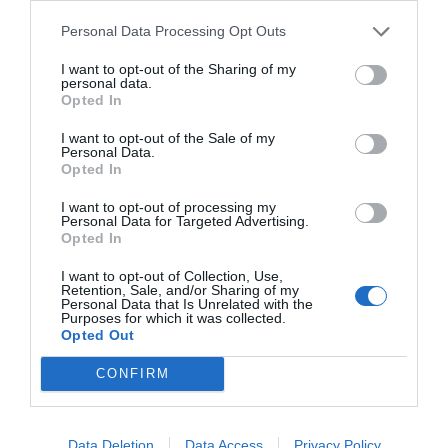
»Mi preprosto plavamo s tokom, brez lastnih stališč,
slovenska vlada se premika po liniji najmanjšega
Personal Data Processing Opt Outs
odpora!«
I want to opt-out of the Sharing of my
personal data.
Opted In
I want to opt-out of the Sale of my
Personal Data.
Opted In
I want to opt-out of processing my
Personal Data for Targeted Advertising.
Opted In
I want to opt-out of Collection, Use,
Retention, Sale, and/or Sharing of my
Personal Data that Is Unrelated with the
Purposes for which it was collected.
Opted Out
CONFIRM
»Evropska politika je propadla, kajti EU je nastala zaradi
miru in varnosti, česar pa sedaj nimamo več!«
Data Deletion
Data Access
Privacy Policy