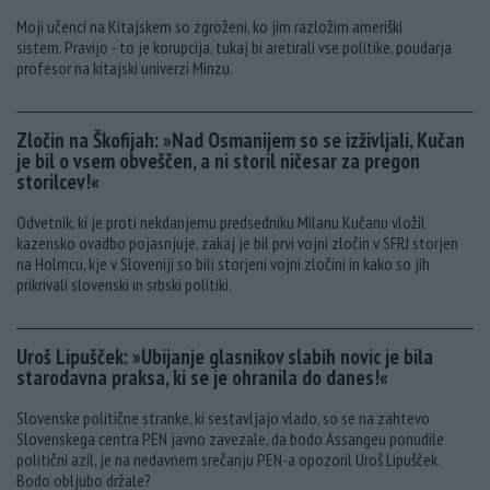
Moji učenci na Kitajskem so zgroženi, ko jim razložim ameriški
sistem. Pravijo - to je korupcija, tukaj bi aretirali vse politike, poudarja
profesor na kitajski univerzi Minzu.
Zločin na Škofijah: »Nad Osmanijem so se izživljali, Kučan
je bil o vsem obveščen, a ni storil ničesar za pregon
storilcev!«
Odvetnik, ki je proti nekdanjemu predsedniku Milanu Kučanu vložil
kazensko ovadbo pojasnjuje, zakaj je bil prvi vojni zločin v SFRJ storjen
na Holmcu, kje v Sloveniji so bili storjeni vojni zločini in kako so jih
prikrivali slovenski in srbski politiki.
Uroš Lipušček: »Ubijanje glasnikov slabih novic je bila
starodavna praksa, ki se je ohranila do danes!«
Slovenske politične stranke, ki sestavljajo vlado, so se na zahtevo
Slovenskega centra PEN javno zavezale, da bodo Assangeu ponudile
politični azil, je na nedavnem srečanju PEN-a opozoril Uroš Lipušček.
Bodo obljubo držale?