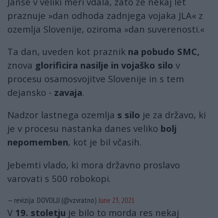
Janše v veliki meri vdala, zato že nekaj let
praznuje »dan odhoda zadnjega vojaka JLA« z
ozemlja Slovenije, oziroma »dan suverenosti.«
Ta dan, uveden kot praznik
na pobudo SMC,
znova
glorificira nasilje in vojaško silo
v
procesu osamosvojitve Slovenije in s tem
dejansko -
zavaja
.
Nadzor lastnega ozemlja
s silo
je za državo, ki
je v procesu nastanka danes veliko
bolj
nepomemben
, kot je bil včasih.
Jebemti vlado, ki mora državno proslavo
varovati s 500 robokopi.
— revizija DOVOLJJ (@vzvratno)
June 23, 2021
V
19. stoletju
je bilo to morda res nekaj