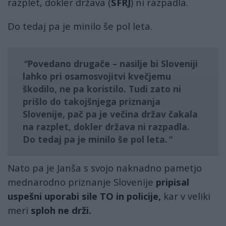
razplet, dokler država (
SFRJ
) ni razpadla.
Do tedaj pa je minilo še pol leta.
Povedano drugače – nasilje bi Sloveniji
lahko pri osamosvojitvi kvečjemu
škodilo, ne pa koristilo. Tudi zato ni
prišlo do takojšnjega priznanja
Slovenije, pač pa je večina držav čakala
na razplet, dokler država ni razpadla.
Do tedaj pa je minilo še pol leta.
Nato pa je Janša s svojo naknadno pametjo
mednarodno priznanje Slovenije
pripisal
uspešni uporabi sile TO in policije,
kar v veliki
meri
sploh ne drži.