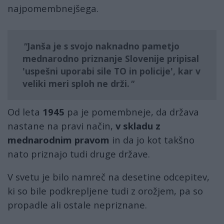
najpomembnejšega.
Janša je s svojo naknadno pametjo
mednarodno priznanje Slovenije pripisal
'uspešni uporabi sile TO in policije', kar v
veliki meri sploh ne drži.
Od leta
1945
pa je pomembneje, da država
nastane na pravi način,
v skladu z
mednarodnim pravom
in da jo kot takšno
nato priznajo tudi druge države.
V svetu je bilo namreč na desetine odcepitev,
ki so bile podkrepljene tudi z orožjem, pa so
propadle ali ostale nepriznane.