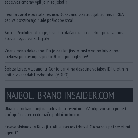
sebe, ves cmerav, vpil je in se jokal!«
Teorija zarote postala resnica: Dokazano, zastrupljali so nas, mRNA
cepiva povzročajo hude poškodbe srca!
Anton Peinkiher: »Ljudje, ki so bili plačani za to, da skrbijo za varnost
Slovenije, so vsi zatajili!«
Znanstveno dokazano: Da je za ukrajinsko-rusko vojno kriv Zahod
razkriva predavanje s preko 30 milijoni ogledov!
Šok za Izrael v Libanonu: Gorijo tanki, na desetine vojakov IDF ujetih in
ubitih v zasedah Hezbolaha! (VIDEO)
NAJBOLJ BRANO INSAJDER.COM
Ukrajina po kampanji napadov dela inventuro: »V odgovor smo prejeli
uničujoč udarec in domačo politično krizo«
Krvava skrivnost v Kuvajtu: Ali je Iran res izbrisal CIA bazo s petdesetimi
agenti?