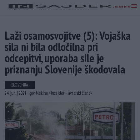
Laži osamosvojitve (5): Vojaška
sila ni bila odločilna pri
odcepitvi, uporaba sile je
priznanju Slovenije škodovala
SLOVENIJA
24. junij 2021 -
Igor Mekina /
Insajder – avtorski članek