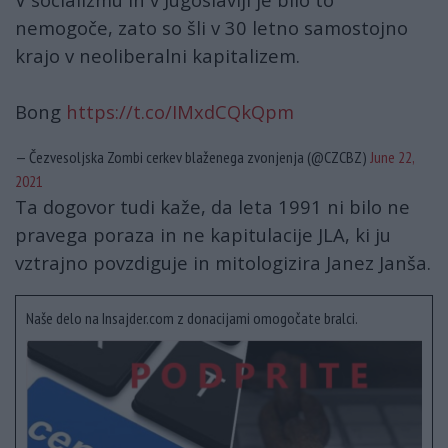
nemogoče, zato so šli v 30 letno samostojno
krajo v neoliberalni kapitalizem.
Bong
https://t.co/IMxdCQkQpm
— Čezvesoljska Zombi cerkev blaženega zvonjenja (@CZCBZ)
June 22,
2021
Ta dogovor tudi kaže, da leta 1991 ni bilo ne
pravega poraza in ne kapitulacije JLA, ki ju
vztrajno povzdiguje in mitologizira Janez Janša.
Naše delo na Insajder.com z donacijami omogočate bralci.