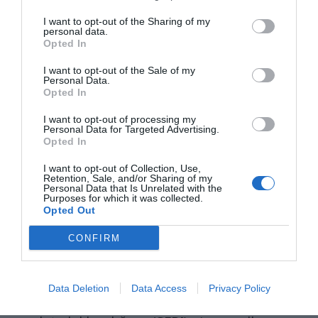
integritete
v primerih, v katerih odcepitvena
I want to opt-out of the Sharing of my
gibanja uporabljajo silo.«
personal data.
Opted In
Povedano drugače – nasilje bi Sloveniji lahko
I want to opt-out of the Sale of my
pri osamosvojitvi kvečjemu škodilo, ne pa
Personal Data.
Opted In
koristilo.
I want to opt-out of processing my
Personal Data for Targeted Advertising.
Moja hiša 300m od Šent.kasarne. Vanjo
Opted In
usmerjen top. Kom. kasarne klical
I want to opt-out of Collection, Use,
"dotičnegavkletiCD" da bo unicil skladišče
Retention, Sale, and/or Sharing of my
Personal Data that Is Unrelated with the
municije na Rojah (pol Lj gre), tam so Strojani.
Purposes for which it was collected.
Napad na kas. je bil ustavljen 5 min pred
Opted Out
katasrofo. Zasluzni ljudje ki so se uprli ukazu JJ.
CONFIRM
— en mare (@Ambroz42403624)
June 22, 2021
Tudi zato ni prišlo do takojšnjega priznanja
Data Deletion
Data Access
Privacy Policy
Slovenije, pač pa je večina držav čakala na