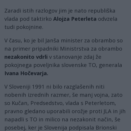
Zaradi istih razlogov jim je nato republiška
vlada pod taktirko
Alojza Peterleta
odvzela
tudi pokojnine.
V času, ko je bil Janša minister za obrambo so
na primer pripadniki Ministrstva za obrambo
nezakonito vdrli
v stanovanje zdaj že
pokojnega poveljnika slovenske TO, generala
Ivana Hočevarja.
V Sloveniji 1991 ni bilo razglašenih niti
nobenih izrednih razmer, še manj vojna, zato
so Kučan, Predsedstvo, vlada s Peterletom,
pravno gledano uporabili orožje proti JLA in jih
napadli s TO in milico na nezakonit način, še
posebej, ker je Slovenija podpisala Brionski