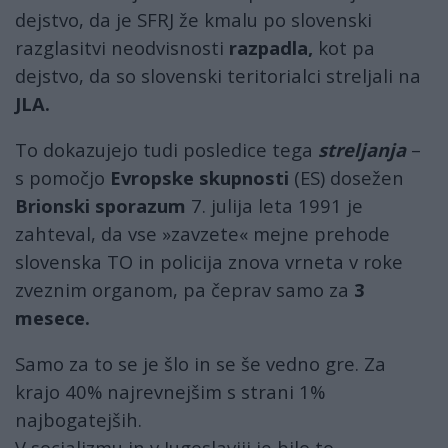
dejstvo, da je SFRJ že kmalu po slovenski
razglasitvi neodvisnosti
razpadla,
kot pa
dejstvo, da so slovenski teritorialci streljali na
JLA.
To dokazujejo tudi posledice tega
streljanja
–
s pomočjo
Evropske skupnosti
(ES) dosežen
Brionski sporazum
7. julija leta 1991 je
zahteval, da vse »zavzete« mejne prehode
slovenska TO in policija znova vrneta v roke
zveznim organom, pa čeprav samo za
3
mesece.
Samo za to se je šlo in se še vedno gre. Za
krajo 40% najrevnejšim s strani 1%
najbogatejših.
V socializmu in v Jugoslaviji je bilo to