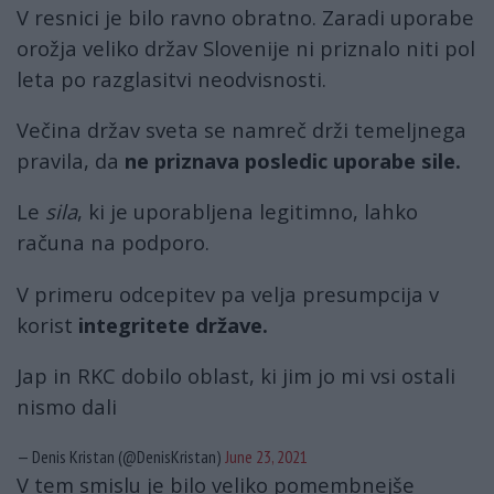
V resnici je bilo ravno obratno. Zaradi uporabe
orožja veliko držav Slovenije ni priznalo niti pol
leta po razglasitvi neodvisnosti.
Večina držav sveta se namreč drži temeljnega
pravila, da
ne priznava posledic uporabe sile.
Le
sila
, ki je uporabljena legitimno, lahko
računa na podporo.
V primeru odcepitev pa velja presumpcija v
korist
integritete države.
Jap in RKC dobilo oblast, ki jim jo mi vsi ostali
nismo dali
— Denis Kristan (@DenisKristan)
June 23, 2021
V tem smislu je bilo veliko pomembnejše