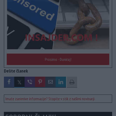
Prosimo - Doniraj!
Delite članek
Imate zanimive informacije? Stopite v stik z našimi novinarji.