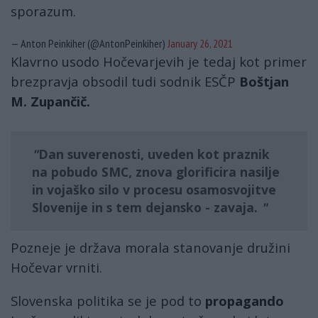
sporazum.
— Anton Peinkiher (@AntonPeinkiher)
January 26, 2021
Klavrno usodo Hočevarjevih je tedaj kot primer
brezpravja obsodil tudi sodnik ESČP
Boštjan
M. Zupančič.
Dan suverenosti, uveden kot praznik
na pobudo SMC
, znova
glorificira nasilje
in vojaško silo
v procesu osamosvojitve
Slovenije in s tem dejansko -
zavaja
.
Pozneje je država morala stanovanje družini
Hočevar vrniti.
Slovenska politika se je pod to
propagando