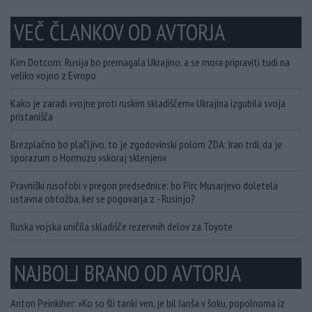
VEČ ČLANKOV OD AVTORJA
Kim Dotcom: Rusija bo premagala Ukrajino, a se mora pripraviti tudi na
veliko vojno z Evropo
Kako je zaradi »vojne proti ruskim skladiščem« Ukrajina izgubila svoja
pristanišča
Brezplačno bo plačljivo, to je zgodovinski polom ZDA: Iran trdi, da je
sporazum o Hormuzu »skoraj sklenjen«
Pravniški rusofobi v pregon predsednice: bo Pirc Musarjevo doletela
ustavna obtožba, ker se pogovarja z - Rusinjo?
Ruska vojska uničila skladišče rezervnih delov za Toyote
NAJBOLJ BRANO OD AVTORJA
Anton Peinkiher: »Ko so šli tanki ven, je bil Janša v šoku, popolnoma iz