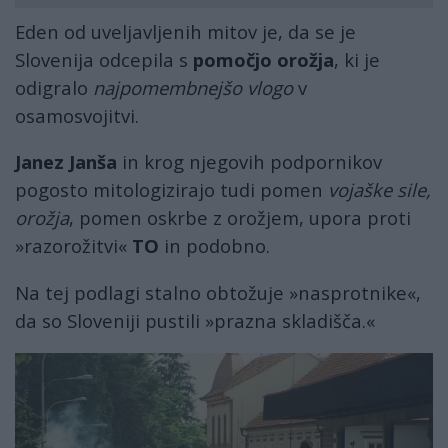
Eden od uveljavljenih mitov je, da se je
Slovenija odcepila s
pomočjo orožja
, ki je
odigralo
najpomembnejšo vlogo
v
osamosvojitvi.
Janez Janša
in krog njegovih podpornikov
pogosto mitologizirajo tudi pomen
vojaške sile,
orožja
, pomen oskrbe z orožjem, upora proti
»razorožitvi«
TO
in podobno.
Na tej podlagi stalno obtožuje »nasprotnike«,
da so Sloveniji pustili »prazna skladišča.«