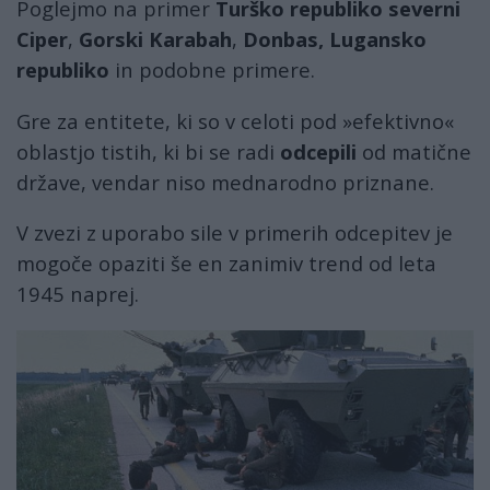
Poglejmo na primer
Turško republiko severni
Ciper
,
Gorski Karabah
,
Donbas, Lugansko
republiko
in podobne primere.
Gre za entitete, ki so v celoti pod »efektivno«
oblastjo tistih, ki bi se radi
odcepili
od matične
države, vendar niso mednarodno priznane.
V zvezi z uporabo sile v primerih odcepitev je
mogoče opaziti še en zanimiv trend od leta
1945 naprej.