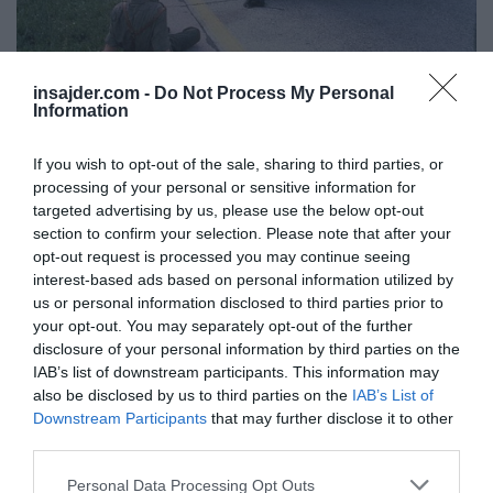
insajder.com -
Do Not Process My Personal
Information
Premirje. Vir: Twitter
If you wish to opt-out of the sale, sharing to third parties, or
Kot je zapisal profesor mednarodnega prava,
processing of your personal or sensitive information for
Švicar
Marcelo G. Kohen
v svojem delu
targeted advertising by us, please use the below opt-out
Secession - International Law Perspectives
je
section to confirm your selection. Please note that after your
opt-out request is processed you may continue seeing
bilo s strani
OZN
»v vseh primerih, kjer je bila
interest-based ads based on personal information utilized by
jasna navedba
spoštovanja ozemeljske
us or personal information disclosed to third parties prior to
integritete
, ocenjeno, da je šlo za odcepitvena
your opt-out. You may separately opt-out of the further
disclosure of your personal information by third parties on the
gibanja, ki so poskušala doseči neodvisnost z
IAB’s list of downstream participants. This information may
nasilnimi sredstvi«.
also be disclosed by us to third parties on the
IAB’s List of
Downstream Participants
that may further disclose it to other
Ta praksa razkriva
»trend razširitve obsega
third parties.
uporabe načela
spoštovanja ozemeljske
Personal Data Processing Opt Outs