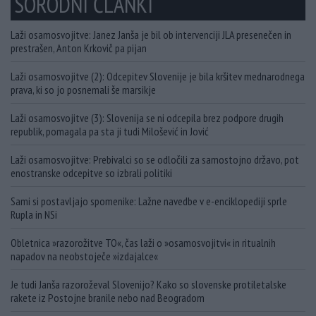
SORODNI ČLANKI
Laži osamosvojitve: Janez Janša je bil ob intervenciji JLA presenečen in
prestrašen, Anton Krkovič pa pijan
Laži osamosvojitve (2): Odcepitev Slovenije je bila kršitev mednarodnega
prava, ki so jo posnemali še marsikje
Laži osamosvojitve (3): Slovenija se ni odcepila brez podpore drugih
republik, pomagala pa sta ji tudi Milošević in Jović
Laži osamosvojitve: Prebivalci so se odločili za samostojno državo, pot
enostranske odcepitve so izbrali politiki
Sami si postavljajo spomenike: Lažne navedbe v e-enciklopediji sprle
Rupla in NSi
Obletnica »razorožitve TO«, čas laži o »osamosvojitvi« in ritualnih
napadov na neobstoječe »izdajalce«
Je tudi Janša razoroževal Slovenijo? Kako so slovenske protiletalske
rakete iz Postojne branile nebo nad Beogradom