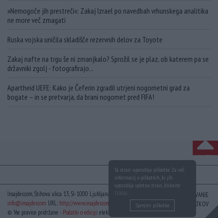
»Nemogoče jih prestreči«: Zakaj Izrael po navedbah vrhunskega analitika
ne more več zmagati
Ruska vojska uničila skladišče rezervnih delov za Toyote
Zakaj nafte na trgu še ni zmanjkalo? Sprožil se je plaz, ob katerem pa se
državniki zgolj - fotografirajo...
Apartheid UEFE: Kako je Čeferin zgradil utrjeni nogometni grad za
bogate – in se pretvarja, da brani nogomet pred FIFA!
NA VRH
Ta stran uporablja piškotke. Za več
informacij o piškotkih, ki jih
uporablja spletna stran, kliknite
TUKAJ
.
Insajder.com, Štihova ulica 13, SI-1000 Ljubljana, Slovenija | E-mail:
KODEKS
VAROVANJE
info@insajder.com
URL:
http://www.insajder.com
PODATKOV
Sprejmi piškotke
© Vse pravice pridržane -
Podatki o ediciji
: elektronski dnevnik