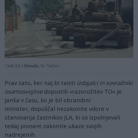
Tanki JLA v
Ormožu
. Vir: Twitter
Prav zato, ker naj bi taisti
izdajalci in sovražniki
osamosvojitve
dopustili »razorožitev TO« je
Janša v času, ko je bil obrambni
minister, dopuščal nezakonite vdore v
stanovanja častnikov JLA, ki so izpolnjevali
tedaj povsem zakonite ukaze svojih
nadrejenih.