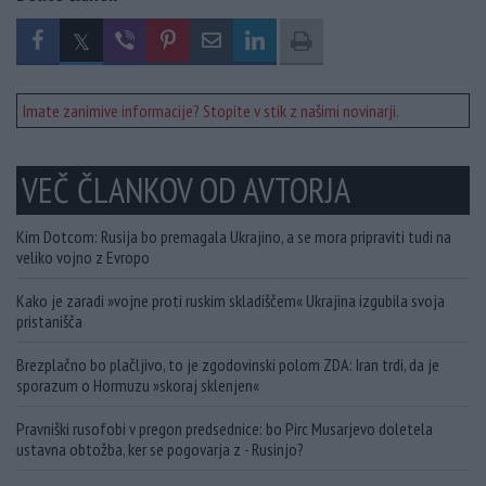
Imate zanimive informacije? Stopite v stik z našimi novinarji.
VEČ ČLANKOV OD AVTORJA
Kim Dotcom: Rusija bo premagala Ukrajino, a se mora pripraviti tudi na
veliko vojno z Evropo
Kako je zaradi »vojne proti ruskim skladiščem« Ukrajina izgubila svoja
pristanišča
Brezplačno bo plačljivo, to je zgodovinski polom ZDA: Iran trdi, da je
sporazum o Hormuzu »skoraj sklenjen«
Pravniški rusofobi v pregon predsednice: bo Pirc Musarjevo doletela
ustavna obtožba, ker se pogovarja z - Rusinjo?