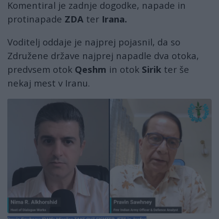
Komentiral je zadnje dogodke, napade in
protinapade
ZDA
ter
Irana.
Voditelj oddaje je najprej pojasnil, da so
Združene države najprej napadle dva otoka,
predvsem otok
Qeshm
in otok
Sirik
ter še
nekaj mest v Iranu.
pravinnima.jpg