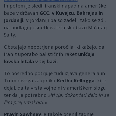
In potem je sledil iranski napad na ameriške
baze v državah
GCC, v Kuvajtu, Bahrajnu in
Jordaniji.
V Jordaniji pa so zadeli, tako se zdi,
na podlagi posnetkov, letalsko bazo Mu'afaq
Salty.
Obstajajo nepotrjena poročila, ki kažejo, da
Iran z uporabo balističnih raket
uničuje
lovska letala v tej bazi.
To posredno potrjuje tudi izjava generala in
Trumpovega zaupnika
Keitha Kellogga
, ki je
dejal, da ta vrsta vojne ni v ameriškem slogu
ter da je potrebno
»
iti tja, dokončati delo in se
čim prej umakniti.«
Pravin Sawhney
je takole ocenil zadnje