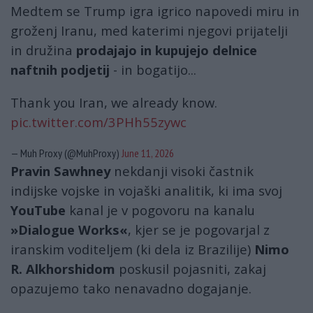
Medtem se Trump igra igrico napovedi miru in
groženj Iranu, med katerimi njegovi prijatelji
in družina
prodajajo in kupujejo delnice
naftnih podjetij
- in bogatijo...
Thank you Iran, we already know.
pic.twitter.com/3PHh55zywc
— Muh Proxy (@MuhProxy)
June 11, 2026
Pravin Sawhney
nekdanji visoki častnik
indijske vojske in vojaški analitik, ki ima svoj
YouTube
kanal je v pogovoru na kanalu
»Dialogue Works«
, kjer se je pogovarjal z
iranskim voditeljem (ki dela iz Brazilije)
Nimo
R. Alkhorshidom
poskusil pojasniti, zakaj
opazujemo tako nenavadno dogajanje.