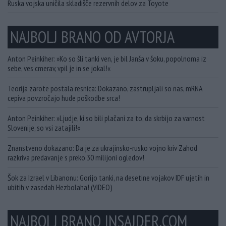
Ruska vojska uničila skladišče rezervnih delov za Toyote
NAJBOLJ BRANO OD AVTORJA
Anton Peinkiher: »Ko so šli tanki ven, je bil Janša v šoku, popolnoma iz
sebe, ves cmerav, vpil je in se jokal!«
Teorija zarote postala resnica: Dokazano, zastrupljali so nas, mRNA
cepiva povzročajo hude poškodbe srca!
Anton Peinkiher: »Ljudje, ki so bili plačani za to, da skrbijo za varnost
Slovenije, so vsi zatajili!«
Znanstveno dokazano: Da je za ukrajinsko-rusko vojno kriv Zahod
razkriva predavanje s preko 30 milijoni ogledov!
Šok za Izrael v Libanonu: Gorijo tanki, na desetine vojakov IDF ujetih in
ubitih v zasedah Hezbolaha! (VIDEO)
NAJBOLJ BRANO INSAJDER.COM