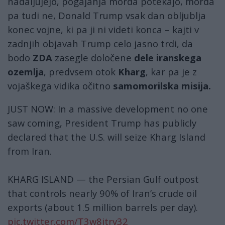
nadaljujejo, pogajanja morda potekajo, morda
pa tudi ne, Donald Trump vsak dan obljublja
konec vojne, ki pa ji ni videti konca – kajti v
zadnjih objavah Trump celo jasno trdi, da
bodo
ZDA
zasegle določene
dele iranskega
ozemlja
, predvsem otok
Kharg
, kar pa je z
vojaškega vidika očitno
samomorilska misija.
JUST NOW: In a massive development no one
saw coming, President Trump has publicly
declared that the U.S. will seize Kharg Island
from Iran.
KHARG ISLAND — the Persian Gulf outpost
that controls nearly 90% of Iran’s crude oil
exports (about 1.5 million barrels per day).
pic.twitter.com/T3w8itrv32