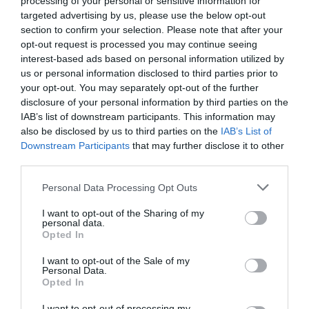
processing of your personal or sensitive information for
targeted advertising by us, please use the below opt-out
Negotiations are going according to plan
section to confirm your selection. Please note that after your
opt-out request is processed you may continue seeing
pic.twitter.com/c8Wfoksd2Q
interest-based ads based on personal information utilized by
us or personal information disclosed to third parties prior to
— MAGA deserves everything they voted for (@nogg_the)
June 11, 2026
your opt-out. You may separately opt-out of the further
Tega ne more storiti iz treh velikih razlogov. Prvi
disclosure of your personal information by third parties on the
razlog je, da Iranci pravijo, da je za lokalni
IAB’s list of downstream participants. This information may
also be disclosed by us to third parties on the
IAB’s List of
problem potrebna lokalna rešitev. Če se bodo
Downstream Participants
that may further disclose it to other
Američani umaknili od tod, je le vprašanje časa,
third parties.
kdaj bodo morali zapreti tudi ameriške baze na
Personal Data Processing Opt Outs
tleh GCC.
I want to opt-out of the Sharing of my
personal data.
Gre tudi za vprašanje časa. To pomeni konec
Opted In
petrodolarjev. Vemo že, da imajo ZDA 39
I want to opt-out of the Sale of my
bilijonov dolarjev državnega dolga, za katerega
Personal Data.
Opted In
morajo vsako leto porabiti bilijon dolarjev le za
obresti.
I want to opt-out of processing my