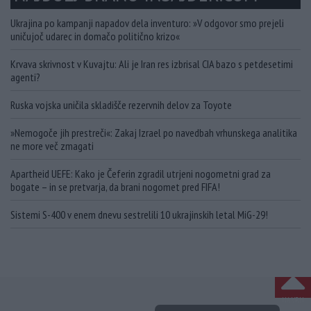
Ukrajina po kampanji napadov dela inventuro: »V odgovor smo prejeli
uničujoč udarec in domačo politično krizo«
Krvava skrivnost v Kuvajtu: Ali je Iran res izbrisal CIA bazo s petdesetimi
agenti?
Ruska vojska uničila skladišče rezervnih delov za Toyote
»Nemogoče jih prestreči«: Zakaj Izrael po navedbah vrhunskega analitika
ne more več zmagati
Apartheid UEFE: Kako je Čeferin zgradil utrjeni nogometni grad za
bogate – in se pretvarja, da brani nogomet pred FIFA!
Sistemi S-400 v enem dnevu sestrelili 10 ukrajinskih letal MiG-29!
NA VRH