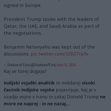
signed in Europe.
President Trump spoke with the leaders of
Qatar, the UAE, and Saudi Arabia as part of
the negotiations.
Benjamin Netanyahu was kept out of the
discussions.
pic.twitter.com/3ZE07rJcfx
— Shadow of Ezra (@ShadowofEzra)
June 11, 2026
Kaj se torej dogaja?
Indijski vojaški analitik
in nekdanji
visoki
častnik indijske vojske
pojasnjuje, kaj je v
ozadju vojne v Iranu in zakaj Donald Trump
ne
more ne naprej - in ne nazaj...