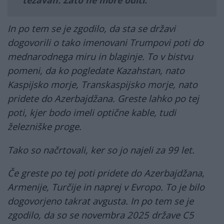
težavah. Zato ne more oditi.
In po tem se je zgodilo, da sta se državi
dogovorili o tako imenovani Trumpovi poti do
mednarodnega miru in blaginje. To v bistvu
pomeni, da ko pogledate Kazahstan, nato
Kaspijsko morje, Transkaspijsko morje, nato
pridete do Azerbajdžana. Greste lahko po tej
poti, kjer bodo imeli optične kable, tudi
železniške proge.
Tako so načrtovali, ker so jo najeli za 99 let.
Če greste po tej poti pridete do Azerbajdžana,
Armenije, Turčije in naprej v Evropo. To je bilo
dogovorjeno takrat avgusta. In po tem se je
zgodilo, da so se novembra 2025 države C5