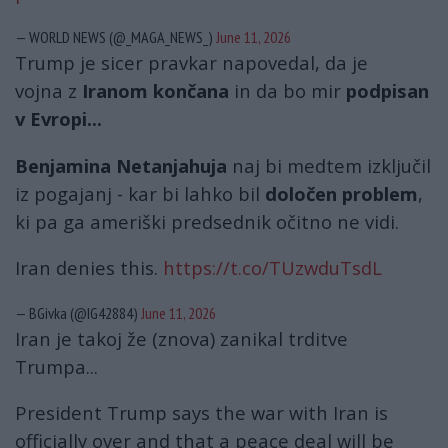
— WORLD NEWS (@_MAGA_NEWS_)
June 11, 2026
Trump je sicer pravkar napovedal, da je
vojna z
Iranom končana
in da bo mir
podpisan
v Evropi...
Benjamina Netanjahuja
naj bi medtem izključil
iz pogajanj - kar bi lahko bil
določen problem
,
ki pa ga ameriški predsednik očitno ne vidi.
Iran denies this.
https://t.co/TUzwduTsdL
— BGivka (@IG42884)
June 11, 2026
Iran je takoj že (znova) zanikal trditve
Trumpa...
President Trump says the war with Iran is
officially over and that a peace deal will be