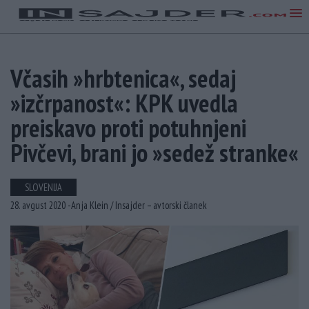
Včasih »hrbtenica«, sedaj
»izčrpanost«: KPK uvedla
preiskavo proti potuhnjeni
Pivčevi, brani jo »sedež stranke«
SLOVENIJA
28. avgust 2020 -
Anja Klein /
Insajder – avtorski članek