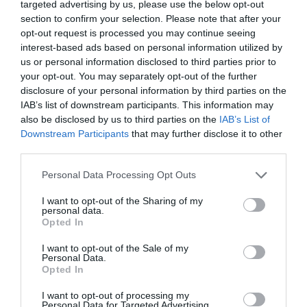
targeted advertising by us, please use the below opt-out
Požar.
section to confirm your selection. Please note that after your
opt-out request is processed you may continue seeing
interest-based ads based on personal information utilized by
— Josef von Mlinaritz v službi Njegovega veličanstva (@meteoriterain)
us or personal information disclosed to third parties prior to
August 28, 2020
your opt-out. You may separately opt-out of the further
Istročasno pa so se odzvali tudi v stranki
disclosure of your personal information by third parties on the
DeSUS, kjer se je oglasil
imaginaren »sedež«
IAB’s list of downstream participants. This information may
also be disclosed by us to third parties on the
IAB’s List of
stranke.
Downstream Participants
that may further disclose it to other
third parties.
O tem, kje natančno je sporni dopis nastal so
se pojavila tudi vprašaja na družbenih
Personal Data Processing Opt Outs
omrežjih.
I want to opt-out of the Sharing of my
personal data.
Opted In
Svet DeSUS-a
je namreč Pivčevi že pred
odločitvijo KPK izrekel
nezaupnico
, kar pomeni,
I want to opt-out of the Sale of my
Personal Data.
da je Pivčevo lahko »branil« le
»sedež«
iz
Opted In
njenega ozkega kroga podpornikov.
I want to opt-out of processing my
Personal Data for Targeted Advertising.