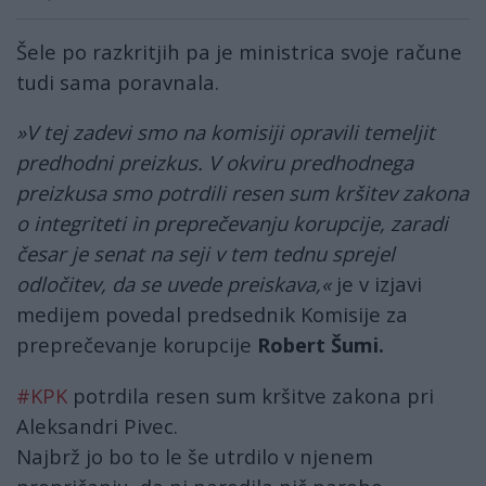
Šele po razkritjih pa je ministrica svoje račune
tudi sama poravnala.
»V tej zadevi smo na komisiji opravili temeljit
predhodni preizkus. V okviru predhodnega
preizkusa smo potrdili resen sum kršitev zakona
o integriteti in preprečevanju korupcije, zaradi
česar je senat na seji v tem tednu sprejel
odločitev, da se uvede preiskava,«
je v izjavi
medijem povedal predsednik Komisije za
preprečevanje korupcije
Robert Šumi.
#KPK
potrdila resen sum kršitve zakona pri
Aleksandri Pivec.
Najbrž jo bo to le še utrdilo v njenem