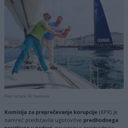
Pivec na barki. Vir: Facebook
Komisija za preprečevanje korupcije
(KPK) je
namreč predstavila ugotovitve
predhodnega
preizkusa v zadevi,
povezani s predsednico