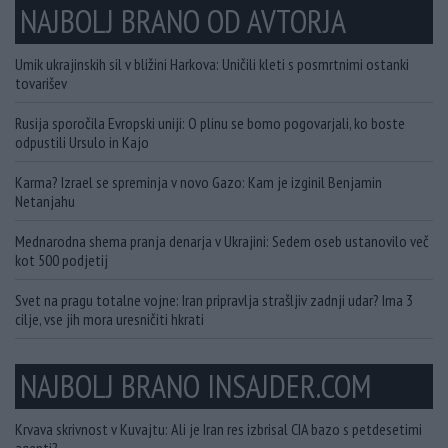
NAJBOLJ BRANO OD AVTORJA
Umik ukrajinskih sil v bližini Harkova: Uničili kleti s posmrtnimi ostanki
tovarišev
Rusija sporočila Evropski uniji: O plinu se bomo pogovarjali, ko boste
odpustili Ursulo in Kajo
Karma? Izrael se spreminja v novo Gazo: Kam je izginil Benjamin
Netanjahu
Mednarodna shema pranja denarja v Ukrajini: Sedem oseb ustanovilo več
kot 500 podjetij
Svet na pragu totalne vojne: Iran pripravlja strašljiv zadnji udar? Ima 3
cilje, vse jih mora uresničiti hkrati
NAJBOLJ BRANO INSAJDER.COM
Krvava skrivnost v Kuvajtu: Ali je Iran res izbrisal CIA bazo s petdesetimi