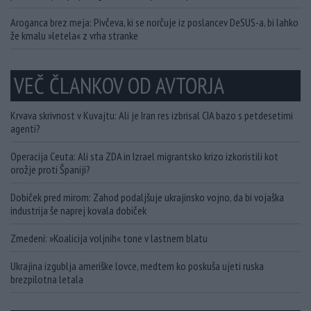
Aroganca brez meja: Pivčeva, ki se norčuje iz poslancev DeSUS-a, bi lahko
že kmalu »letela« z vrha stranke
VEČ ČLANKOV OD AVTORJA
Krvava skrivnost v Kuvajtu: Ali je Iran res izbrisal CIA bazo s petdesetimi
agenti?
Operacija Ceuta: Ali sta ZDA in Izrael migrantsko krizo izkoristili kot
orožje proti Španiji?
Dobiček pred mirom: Zahod podaljšuje ukrajinsko vojno, da bi vojaška
industrija še naprej kovala dobiček
Zmedeni: »Koalicija voljnih« tone v lastnem blatu
Ukrajina izgublja ameriške lovce, medtem ko poskuša ujeti ruska
brezpilotna letala