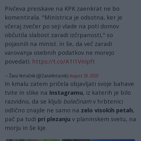
Pivčeva preiskave na KPK zaenkrat ne bo
komentirala. "Ministrica je odsotna, ker je
včeraj zvečer po seji vlade na poti domov
občutila slabost zaradi izčrpanosti," so
pojasnili na minist. in še, da več zaradi
varovanja osebnih podatkov ne morejo
povedati.
https://t.co/A1I1VnIpft
— Žana Vertačnik (@ZanaVertacnik)
August 28, 2020
In kmalu zatem pričela objavljati svoje bahave
tvite in slike na
Instagramu
, iz katerih je bilo
razvidno, da se kljub
bolečinam
v hrbtenici
odlično znajde ne samo na
zelo visokih petah
,
pač pa tudi
pri plezanju
v planinskem svetu, na
morju in še kje.