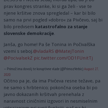
prav kongres stranke, ki si ga želi - vse te
njene kršitve znova spregledal – kar bi bilo
samo na prvi pogled »dobro« za Pivčevo, saj bi
bilo predvsem
katastrofalno za stanje
slovenske demokracije
.
Janša, go home! Pa še Tonina in Počivalška
vzemi s seboj.
@vladaRS
@MatejTonin
@PocivalsekZ
pic.twitter.com/OD1FUnitTj
— Primož ima dovolj te koruptivne vlade (@PrimozVerbic)
August 27,
2020
Očitno pa je, da ima Pivčeva resne težave, pa
ne samo s hrbtenico; pokončna oseba bi po
javno dokazanih kršitvah prenehala z
naravnost ciničnimi izgovori in nesmiselnim
vztrajanjem pri svoji funkciji, pač pa bi