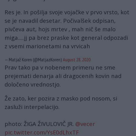
Res je. In pošilja svoje vojačke v prvo vrsto, kot
se je navadil desetar. Počivalšek odpisan,
pivčeva aut, hojs mrtev , mah nič še malo
miga.....jj pa brez praske kot general odpozadi
z vsemi marionetami na vrvicah
— Matjaž Koren (@MatjazKoren)
August 28, 2020
Prav tako pa v nobenem primeru ne sme
prejemati denarja ali dragocenih kovin nad
določeno vrednostjo.
Že zato, ker pozira z masko pod nosom, si
zasluži interpelacijo.
photo: ŽIGA ŽIVULOVIČ JR.
@vecer
pic.twitter.com/YsE0dLhxTF