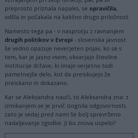
preprosto priznala napako, se
opravičila
,
odšla in počakala na kakšno drugo priložnost.
Namesto tega pa - v nasprotju z ravnanjem
drugih politikov v Evropi
- slovenska javnost
še vedno opazuje neverjeten pojav, ko se s
tem, kar je jasno vsem, ukvarjajo številne
institucije države, ki imajo verjetno tudi
pametnejše delo, kot da preiskujejo že
preiskano in dokazano.
Kar se Aleksandra nauči, to Aleksandra zna: z
izmikanjem se je prvič izognila odgovornosti,
zato je sedaj pred nami še bolj sprevrženo
nadaljevanje zgodbe. Ji bo znova uspelo?