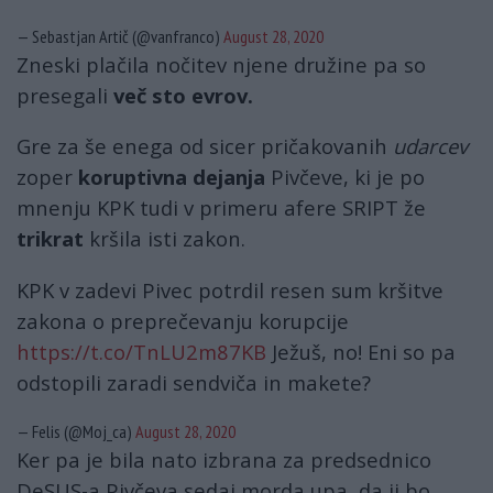
— Sebastjan Artič (@vanfranco)
August 28, 2020
Zneski plačila nočitev njene družine pa so
presegali
več sto evrov.
Gre za še enega od sicer pričakovanih
udarcev
zoper
koruptivna dejanja
Pivčeve, ki je po
mnenju KPK tudi v primeru afere SRIPT že
trikrat
kršila isti zakon.
KPK v zadevi Pivec potrdil resen sum kršitve
zakona o preprečevanju korupcije
https://t.co/TnLU2m87KB
Ježuš, no! Eni so pa
odstopili zaradi sendviča in makete?
— Felis (@Moj_ca)
August 28, 2020
Ker pa je bila nato izbrana za predsednico
DeSUS-a Pivčeva sedaj morda upa, da ji bo