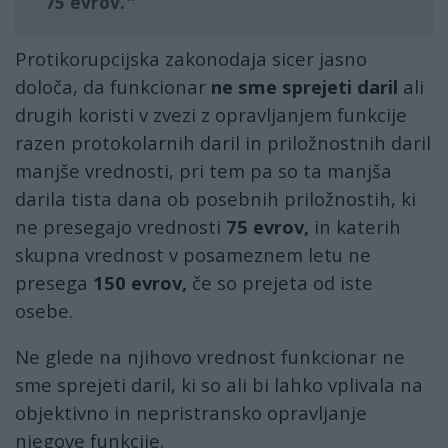
75 evrov.
Protikorupcijska zakonodaja sicer jasno
določa, da funkcionar
ne sme sprejeti daril
ali
drugih koristi v zvezi z opravljanjem funkcije
razen protokolarnih daril in priložnostnih daril
manjše vrednosti, pri tem pa so ta manjša
darila tista dana ob posebnih priložnostih, ki
ne presegajo vrednosti
75 evrov,
in katerih
skupna vrednost v posameznem letu ne
presega
150 evrov,
če so prejeta od iste
osebe.
Ne glede na njihovo vrednost funkcionar ne
sme sprejeti daril, ki so ali bi lahko vplivala na
objektivno in nepristransko opravljanje
njegove funkcije.