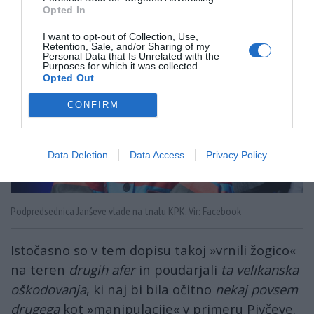
Opted In
I want to opt-out of Collection, Use,
Retention, Sale, and/or Sharing of my
Personal Data that Is Unrelated with the
Purposes for which it was collected.
Opted Out
CONFIRM
Data Deletion
Data Access
Privacy Policy
Podpredsednica Janševe vlade na tnalu KPK. Vir: Facebook
Istočasno so v tem dopisu takoj »vrnili žogico«
na teren
drugih afer
in poudarjali
ta velikanska
oškodovanja
, ki naj bi bila očitno
nekaj povsem
drugega
kot »manipulacije« v primeru Pivčeve.