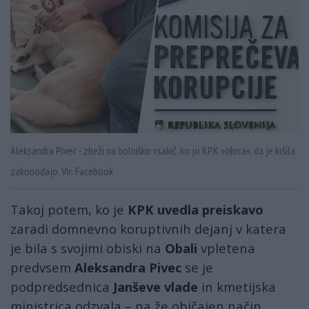
Aleksandra Pivec - zbeži na bolniško vsakič, ko jo KPK »okrca«, da je kršila
zakonodajo. Vir: Facebook
Takoj potem, ko je
KPK uvedla preiskavo
zaradi domnevno koruptivnih dejanj v katera
je bila s svojimi obiski na
Obali
vpletena
predvsem
Aleksandra Pivec
se je
podpredsednica
Janševe vlade
in kmetijska
ministrica odzvala – na že običajen način.