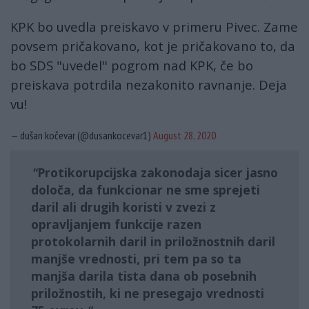
KPK bo uvedla preiskavo v primeru Pivec. Zame
povsem pričakovano, kot je pričakovano to, da
bo SDS "uvedel" pogrom nad KPK, če bo
preiskava potrdila nezakonito ravnanje. Deja
vu!
— dušan kočevar (@dusankocevar1)
August 28, 2020
Protikorupcijska zakonodaja sicer jasno
določa, da funkcionar ne sme sprejeti
daril ali drugih koristi v zvezi z
opravljanjem funkcije razen
protokolarnih daril in priložnostnih daril
manjše vrednosti, pri tem pa so ta
manjša darila tista dana ob posebnih
priložnostih, ki ne presegajo vrednosti