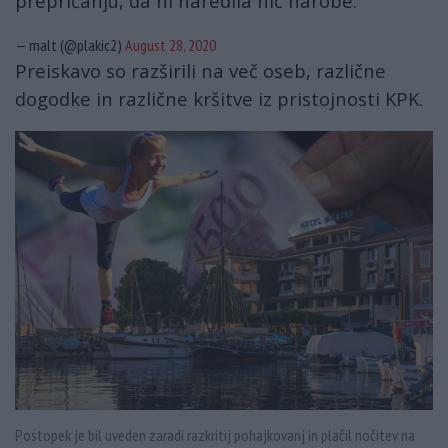
prepričanju, da ni naredila nič narobe.
— malt (@plakic2)
August 28, 2020
Preiskavo so razširili na več oseb, različne
dogodke in različne kršitve iz pristojnosti KPK.
Postopek je bil uveden zaradi razkritij pohajkovanj in plačil nočitev na