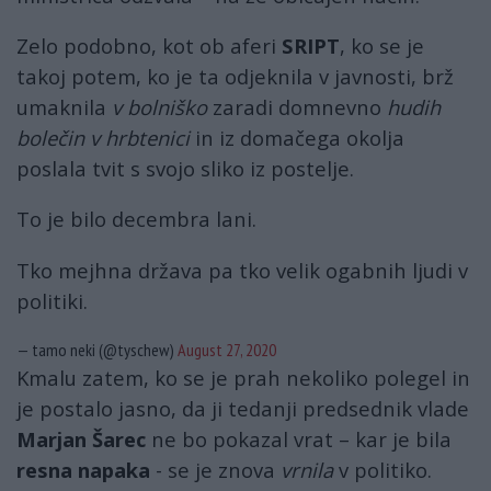
Zelo podobno, kot ob aferi
SRIPT
, ko se je
takoj potem, ko je ta odjeknila v javnosti, brž
umaknila
v bolniško
zaradi domnevno
hudih
bolečin v hrbtenici
in iz domačega okolja
poslala tvit s svojo sliko iz postelje.
To je bilo decembra lani.
Tko mejhna država pa tko velik ogabnih ljudi v
politiki.
— tamo neki (@tyschew)
August 27, 2020
Kmalu zatem, ko se je prah nekoliko polegel in
je postalo jasno, da ji tedanji predsednik vlade
Marjan Šarec
ne bo pokazal vrat – kar je bila
resna napaka
- se je znova
vrnila
v politiko.