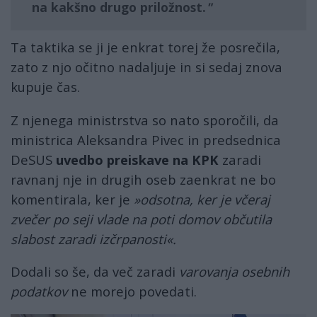
na kakšno drugo priložnost.
Ta taktika se ji je enkrat torej že posrečila,
zato z njo očitno nadaljuje in si sedaj znova
kupuje čas.
Z njenega ministrstva so nato sporočili, da
ministrica Aleksandra Pivec in predsednica
DeSUS
uvedbo preiskave na KPK
zaradi
ravnanj nje in drugih oseb zaenkrat ne bo
komentirala, ker je
»odsotna, ker je včeraj
zvečer po seji vlade na poti domov občutila
slabost zaradi izčrpanosti«.
Dodali so še, da več zaradi
varovanja osebnih
podatkov
ne morejo povedati.