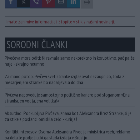
Imate zanimive informacije? Stopite v stik z našimi novinarji.
SORODNI ČLANKI
Pivečeva mora oditi: Ni ravnala samo nekorektno in koruptivno, pač pa, še
huje - skrajno neumno
Za mano potop: Pivčevi svet stranke izglasoval nezaupnico, toda z
mesarjenjem stranke bo nadaljevala do dna
Pivčeva napoveduje samostojno politično kariero pod sloganom »Ena
stranka, en vodja, ena volilka!«
Absurdno: Podkupljiva Pivčeva, znana kot Aleksandra Brez Stranke, si je
za stike s poslanci omislila celo - kurirja!
Konflikt interesov: Osorna Aleksandra Pivec je ministrica vseh, reklamo
pa dela le podjetju, ki ga vlada izdaja v Bruslju