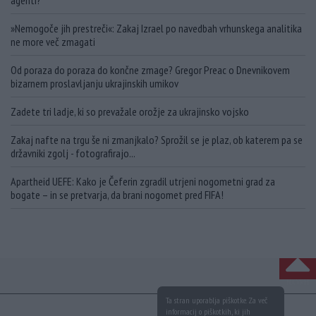
agenti?
»Nemogoče jih prestreči«: Zakaj Izrael po navedbah vrhunskega analitika
ne more več zmagati
Od poraza do poraza do končne zmage? Gregor Preac o Dnevnikovem
bizarnem proslavljanju ukrajinskih umikov
Zadete tri ladje, ki so prevažale orožje za ukrajinsko vojsko
Zakaj nafte na trgu še ni zmanjkalo? Sprožil se je plaz, ob katerem pa se
državniki zgolj - fotografirajo...
Apartheid UEFE: Kako je Čeferin zgradil utrjeni nogometni grad za
bogate – in se pretvarja, da brani nogomet pred FIFA!
NA VRH
Ta stran uporablja piškotke. Za več
informacij o piškotkih, ki jih