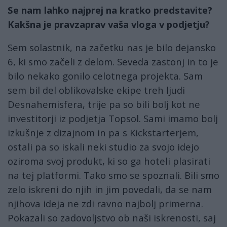
Se nam lahko najprej na kratko predstavite?
Kakšna je pravzaprav vaša vloga v podjetju?
Sem solastnik, na začetku nas je bilo dejansko
6, ki smo začeli z delom. Seveda zastonj in to je
bilo nekako gonilo celotnega projekta. Sam
sem bil del oblikovalske ekipe treh ljudi
Desnahemisfera, trije pa so bili bolj kot ne
investitorji iz podjetja Topsol. Sami imamo bolj
izkušnje z dizajnom in pa s Kickstarterjem,
ostali pa so iskali neki studio za svojo idejo
oziroma svoj produkt, ki so ga hoteli plasirati
na tej platformi. Tako smo se spoznali. Bili smo
zelo iskreni do njih in jim povedali, da se nam
njihova ideja ne zdi ravno najbolj primerna.
Pokazali so zadovoljstvo ob naši iskrenosti, saj