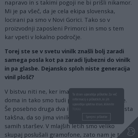
napravo in s takimi pogoji ne bi prišli nikamor.
Mi je pa všeč, da je cela ekipa slovenska,
locirani pa smo v Novi Gorici. Tako so v
proizvodnji zaposleni Primorci in smo s tem
kar vpeti v lokalno področje.
Torej ste se v svetu vinilk znašli bolj zaradi
samega posla kot pa zaradi ljubezni do vinilk
in pa glasbe. Dejansko sploh niste generacija
vinil plošč?
V bistvu niti ne, ker imamo gramofone tudi
Ta stran uporablja piškotke. Za več
doma in tako smo tudi prišli nekako do ideje.
informacij o piškotkih, ki jih
uporablja spletna stran, kliknite
Še posebno druga dva iz oblikovalske ekipe sta
TUKAJ
.
takšna, da so jima vinilke zelo blizu, tudi od
Sprejmi piškotke
samih staršev. V mlajših letih smo veliko
skupaj poslušali gramofone, zato nam je ta