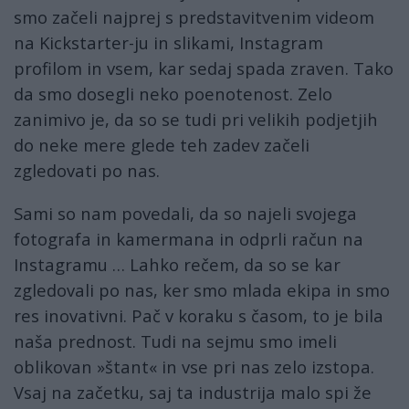
smo začeli najprej s predstavitvenim videom
na Kickstarter-ju in slikami, Instagram
profilom in vsem, kar sedaj spada zraven. Tako
da smo dosegli neko poenotenost. Zelo
zanimivo je, da so se tudi pri velikih podjetjih
do neke mere glede teh zadev začeli
zgledovati po nas.
Sami so nam povedali, da so najeli svojega
fotografa in kamermana in odprli račun na
Instagramu … Lahko rečem, da so se kar
zgledovali po nas, ker smo mlada ekipa in smo
res inovativni. Pač v koraku s časom, to je bila
naša prednost. Tudi na sejmu smo imeli
oblikovan »štant« in vse pri nas zelo izstopa.
Vsaj na začetku, saj ta industrija malo spi že