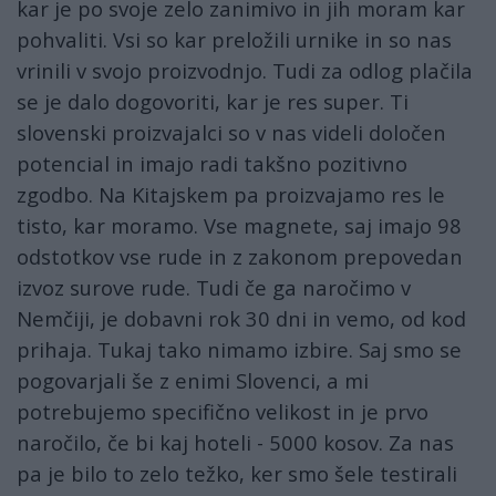
kar je po svoje zelo zanimivo in jih moram kar
pohvaliti. Vsi so kar preložili urnike in so nas
vrinili v svojo proizvodnjo. Tudi za odlog plačila
se je dalo dogovoriti, kar je res super. Ti
slovenski proizvajalci so v nas videli določen
potencial in imajo radi takšno pozitivno
zgodbo. Na Kitajskem pa proizvajamo res le
tisto, kar moramo. Vse magnete, saj imajo 98
odstotkov vse rude in z zakonom prepovedan
izvoz surove rude. Tudi če ga naročimo v
Nemčiji, je dobavni rok 30 dni in vemo, od kod
prihaja. Tukaj tako nimamo izbire. Saj smo se
pogovarjali še z enimi Slovenci, a mi
potrebujemo specifično velikost in je prvo
naročilo, če bi kaj hoteli - 5000 kosov. Za nas
pa je bilo to zelo težko, ker smo šele testirali