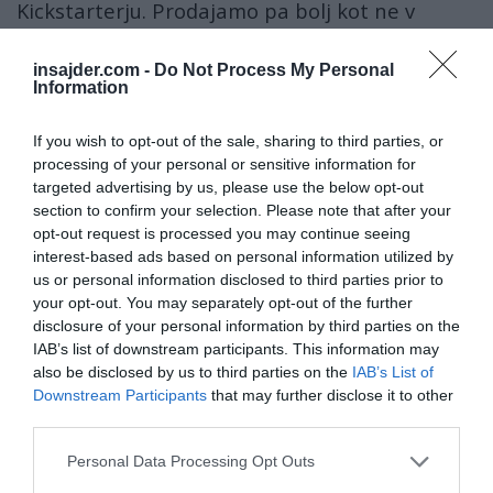
Kickstarterju. Prodajamo pa bolj kot ne v
Ameriki, severni Evropi, Avstraliji, pač po
državah, kjer je malo višji standard. Tako, da to
insajder.com -
Do Not Process My Personal
Information
ni problem.
If you wish to opt-out of the sale, sharing to third parties, or
processing of your personal or sensitive information for
Sedaj smo dobili rezultate neodvisne
targeted advertising by us, please use the below opt-out
revije, ki res konkretno testira
section to confirm your selection. Please note that after your
opt-out request is processed you may continue seeing
tehnologijo in njihova ocena glede na
interest-based ads based on personal information utilized by
»price/performance« (cena /
us or personal information disclosed to third parties prior to
zmogljivost) je zelo dobra.
your opt-out. You may separately opt-out of the further
disclosure of your personal information by third parties on the
IAB’s list of downstream participants. This information may
Sedaj smo dobili rezultate neodvisne revije, ki
also be disclosed by us to third parties on the
IAB’s List of
res konkretno testira tehnologijo in njihova
Downstream Participants
that may further disclose it to other
ocena glede na »price/performance« (cena /
third parties.
zmogljivost) je zelo dobra. To je nemška revija
Personal Data Processing Opt Outs
in zdaj so vsi dvomi kar nekako izginili. In je vse