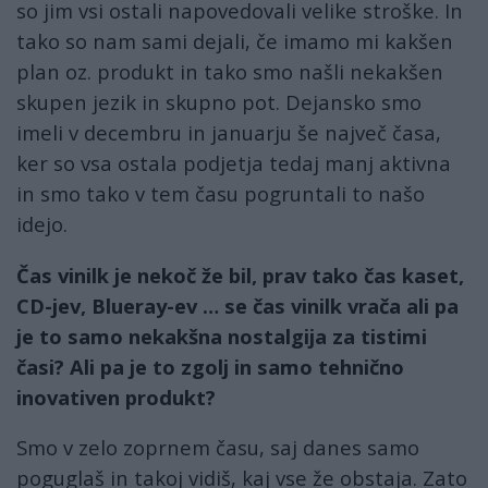
so jim vsi ostali napovedovali velike stroške. In
tako so nam sami dejali, če imamo mi kakšen
plan oz. produkt in tako smo našli nekakšen
skupen jezik in skupno pot. Dejansko smo
imeli v decembru in januarju še največ časa,
ker so vsa ostala podjetja tedaj manj aktivna
in smo tako v tem času pogruntali to našo
idejo.
Čas vinilk je nekoč že bil, prav tako čas kaset,
CD-jev, Blueray-ev … se čas vinilk vrača ali pa
je to samo nekakšna nostalgija za tistimi
časi? Ali pa je to zgolj in samo tehnično
inovativen produkt?
Smo v zelo zoprnem času, saj danes samo
poguglaš in takoj vidiš, kaj vse že obstaja. Zato