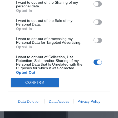
I want to opt-out of the Sharing of my
dobro, tudi sami distributerji lažje naročajo.
personal data.
Opted In
Ste šli v večje prodajne mreže ali manjše, bolj
I want to opt-out of the Sale of my
specializirane in kaj je bilo tisto glavno
Personal Data.
Opted In
merilo?
I want to opt-out of processing my
Personal Data for Targeted Advertising.
Za investitorje iz Kickstarterja moramo še
Opted In
dostaviti, to je še tisto, kar moramo narediti za
I want to opt-out of Collection, Use,
nazaj. Šli pa smo tudi na sejem s samim
Retention, Sale, and/or Sharing of my
Personal Data that Is Unrelated with the
prototipom in pobrali cca. 400 vizitk od
Purposes for which it was collected.
distributerjev. Vse smo preklicali in sedaj je
Opted Out
mimo enoleten proces, da smo nastavili celo
CONFIRM
mrežo, ki se še gradi, tako da prav zdaj
podpisujemo pogodbe.
Data Deletion
Data Access
Privacy Policy