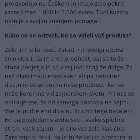
proizvodnjo na Češkem in imajo zelo pokrit
razred med 1.000 in 3.000 evrov. Tudi Kuzma
nam je s svojim znanjem pomagal.
Kako so se odzvali, ko so videli vaš produkt?
Zelo jim je bil všeč. Zaradi njihovega odziva
smo videli, da imamo prednost, saj so to že
stara podjetja in so v tej industriji že dolgo. Za
naš okus imajo enostaven ali pa neizviren
dizajn in tu se pozna naša prednost, ker so
naše korenine v dizajnerskem svetu. Pri nas se
oblikuje vse, že od samega nastopa na sejmu.
Vse je podrejeno dizajnu in smo tega navajeni.
Ko pa pogledamo avdio svet, vsako spletno
stran, vsak sejem – je bilo vse zelo klasično.
Zato smo si rekli, da je tu še veliko prostora in