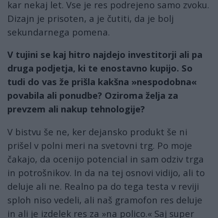
kar nekaj let. Vse je res podrejeno samo zvoku.
Dizajn je prisoten, a je čutiti, da je bolj
sekundarnega pomena.
V tujini se kaj hitro najdejo investitorji ali pa
druga podjetja, ki te enostavno kupijo. So
tudi do vas že prišla kakšna »nespodobna«
povabila ali ponudbe? Oziroma želja za
prevzem ali nakup tehnologije?
V bistvu še ne, ker dejansko produkt še ni
prišel v polni meri na svetovni trg. Po moje
čakajo, da ocenijo potencial in sam odziv trga
in potrošnikov. In da na tej osnovi vidijo, ali to
deluje ali ne. Realno pa do tega testa v reviji
sploh niso vedeli, ali naš gramofon res deluje
in ali je izdelek res za »na polico.« Saj super