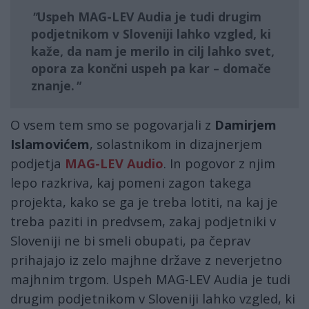
Uspeh MAG-LEV Audia je tudi drugim
podjetnikom v Sloveniji lahko vzgled, ki
kaže, da nam je merilo in cilj lahko svet,
opora za končni uspeh pa kar – domače
znanje.
O vsem tem smo se pogovarjali z
Damirjem
Islamovićem
, solastnikom in dizajnerjem
podjetja
MAG-LEV Audio
. In pogovor z njim
lepo razkriva, kaj pomeni zagon takega
projekta, kako se ga je treba lotiti, na kaj je
treba paziti in predvsem, zakaj podjetniki v
Sloveniji ne bi smeli obupati, pa čeprav
prihajajo iz zelo majhne države z neverjetno
majhnim trgom. Uspeh MAG-LEV Audia je tudi
drugim podjetnikom v Sloveniji lahko vzgled, ki