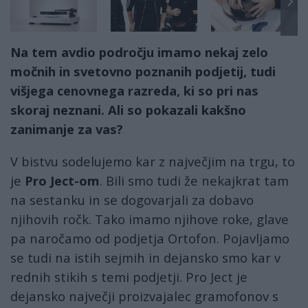
Na tem avdio področju imamo nekaj zelo
močnih in svetovno poznanih podjetij, tudi
višjega cenovnega razreda, ki so pri nas
skoraj neznani. Ali so pokazali kakšno
zanimanje za vas?
V bistvu sodelujemo kar z največjim na trgu, to
je
Pro Ject-om
. Bili smo tudi že nekajkrat tam
na sestanku in se dogovarjali za dobavo
njihovih ročk. Tako imamo njihove roke, glave
pa naročamo od podjetja Ortofon. Pojavljamo
se tudi na istih sejmih in dejansko smo kar v
rednih stikih s temi podjetji. Pro Ject je
dejansko največji proizvajalec gramofonov s