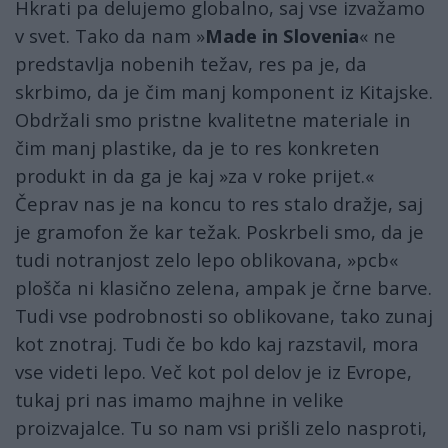
Hkrati pa delujemo globalno, saj vse izvažamo
v svet. Tako da nam »
Made in Slovenia
« ne
predstavlja nobenih težav, res pa je, da
skrbimo, da je čim manj komponent iz Kitajske.
Obdržali smo pristne kvalitetne materiale in
čim manj plastike, da je to res konkreten
produkt in da ga je kaj »za v roke prijet.«
Čeprav nas je na koncu to res stalo dražje, saj
je gramofon že kar težak. Poskrbeli smo, da je
tudi notranjost zelo lepo oblikovana, »pcb«
plošča ni klasično zelena, ampak je črne barve.
Tudi vse podrobnosti so oblikovane, tako zunaj
kot znotraj. Tudi če bo kdo kaj razstavil, mora
vse videti lepo. Več kot pol delov je iz Evrope,
tukaj pri nas imamo majhne in velike
proizvajalce. Tu so nam vsi prišli zelo nasproti,