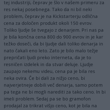
tej industriji, čeprav je šlo v našem primeru za
res nekaj posebnega. Tako da ni bil neki
problem, čeprav je na Kickstarterju odlična
cena za določen produkt okoli 150 evrov.
Toliko ljudje še tvegajo z denarjem. Pri nas pa
je bila končna cena 800 do 900 evrov in je kar
težko doseči, da bi ljudje dali toliko denarja in
nato čakali eno leto. Zato je bilo malo težje
prepričati ljudi preko interneta, da je to
resničen izdelek in da stvar deluje. Ljudje
zaupajo nekemu videu, cena pa je bila res
neka ovira. Če bi dali za nižjo ceno, bi
najverjetneje dobili več denarja, samo potem
pa tega ne bi mogli narediti za tako ceno. In bi
imeli problem. Sedaj pa se bo gramofon
prodajal za trikrat višjo ceno, kot je bila na