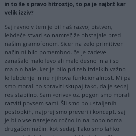
in to še s pravo hitrostjo, to pa je najbrž kar
velik izziv?
Saj ravno v tem je bil naš razvoj bistven,
lebdeče stvari so namreč že obstajale pred
našim gramofonom. Sicer na zelo primitiven
način ni bilo pomembno, če je zadeve
zanašalo malo levo ali malo desno in ali so
malo nihale, ker je bilo pri teh izdelkih važno
le lebdenje in ne njihova funkcionalnost. Mi pa
smo morali to spraviti skupaj tako, da je sedaj
res stabilno. Sam »drive« oz. pogon smo morali
razviti povsem sami. Šli smo po ustaljenih
postopkih, najprej smo preverili koncept, saj
je bilo vse narejeno ročno in na popolnoma
drugačen način, kot sedaj. Tako smo lahko