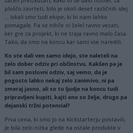
začeli preizkušati, kako bi se dalo nosilec za
ploščo zavrteti, bilo je okoli deset različnih idej
… Iskali smo tudi ekipe, ki bi nam lahko
pomagale. Pa se nihče ni želel ravno vezati,
ker gre za projekt, ki ne traja ravno malo časa.
Tako, da smo na koncu kar sami vse naredili.
Ko ste dali ven samo idejo, ste naleteli na
zelo dober odziv pri občinstvu. Kakšen pa je
bil sam poslovni odziv, saj vemo, da je
pogosto lahko nekaj zelo zanimivo, ni pa
zmeraj jasno, ali so to ljudje na koncu tudi
pripravljeni kupiti, kajti eno so želje, drugo pa
dejanski tržni potencial?
Prva cena, ki smo jo na Kickstarterju postavili,
je bila zelo nizka glede na ostale produkte v