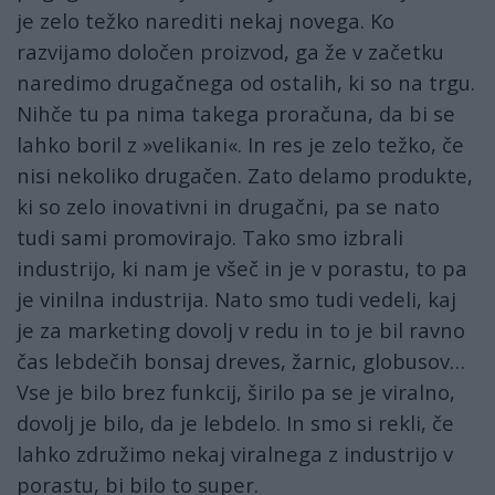
je zelo težko narediti nekaj novega. Ko
razvijamo določen proizvod, ga že v začetku
naredimo drugačnega od ostalih, ki so na trgu.
Nihče tu pa nima takega proračuna, da bi se
lahko boril z »velikani«. In res je zelo težko, če
nisi nekoliko drugačen. Zato delamo produkte,
ki so zelo inovativni in drugačni, pa se nato
tudi sami promovirajo. Tako smo izbrali
industrijo, ki nam je všeč in je v porastu, to pa
je vinilna industrija. Nato smo tudi vedeli, kaj
je za marketing dovolj v redu in to je bil ravno
čas lebdečih bonsaj dreves, žarnic, globusov…
Vse je bilo brez funkcij, širilo pa se je viralno,
dovolj je bilo, da je lebdelo. In smo si rekli, če
lahko združimo nekaj viralnega z industrijo v
porastu, bi bilo to super.