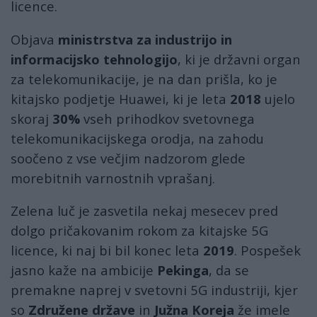
licence.
Objava
ministrstva za industrijo in
informacijsko tehnologijo
, ki je državni organ
za telekomunikacije, je na dan prišla, ko je
kitajsko podjetje Huawei, ki je leta
2018
ujelo
skoraj
30%
vseh prihodkov svetovnega
telekomunikacijskega orodja, na zahodu
soočeno z vse večjim nadzorom glede
morebitnih varnostnih vprašanj.
Zelena luč je zasvetila nekaj mesecev pred
dolgo pričakovanim rokom za kitajske 5G
licence, ki naj bi bil konec leta
2019
. Pospešek
jasno kaže na ambicije
Pekinga
, da se
premakne naprej v svetovni 5G industriji, kjer
so
Združene države
in
Južna Koreja
že imele