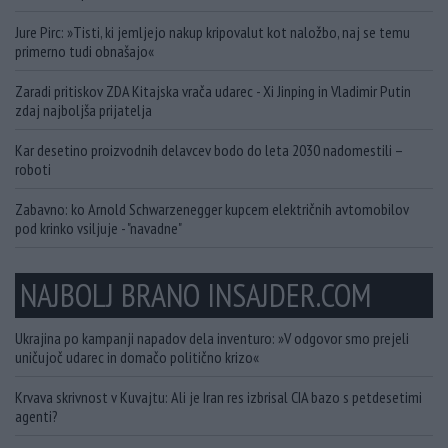
Jure Pirc: »Tisti, ki jemljejo nakup kripovalut kot naložbo, naj se temu
primerno tudi obnašajo«
Zaradi pritiskov ZDA Kitajska vrača udarec - Xi Jinping in Vladimir Putin
zdaj najboljša prijatelja
Kar desetino proizvodnih delavcev bodo do leta 2030 nadomestili –
roboti
Zabavno: ko Arnold Schwarzenegger kupcem električnih avtomobilov
pod krinko vsiljuje - "navadne"
NAJBOLJ BRANO INSAJDER.COM
Ukrajina po kampanji napadov dela inventuro: »V odgovor smo prejeli
uničujoč udarec in domačo politično krizo«
Krvava skrivnost v Kuvajtu: Ali je Iran res izbrisal CIA bazo s petdesetimi
agenti?