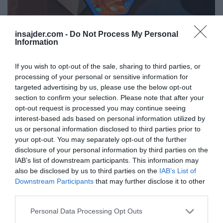
insajder.com -
Do Not Process My Personal
Information
Huawei je postal osrednji del ameriško-
kitajskega boja in dokazovanja moči, ki se je
If you wish to opt-out of the sale, sharing to third parties, or
processing of your personal or sensitive information for
začel v trgovini, in se zdaj odvija v
targeted advertising by us, please use the below opt-out
tehnološkem sektorju
.
section to confirm your selection. Please note that after your
opt-out request is processed you may continue seeing
ZDA so spodbudile zaveznike, da blokirajo
interest-based ads based on personal information utilized by
us or personal information disclosed to third parties prior to
Huawei - največjega proizvajalca
your opt-out. You may separately opt-out of the further
telekomunikacijske opreme na svetu - iz svojih
disclosure of your personal information by third parties on the
omrežij 5G, ker naj bi kitajska vlada lahko
IAB’s list of downstream participants. This information may
also be disclosed by us to third parties on the
IAB’s List of
uporabila svoje izdelke za nadzor.
Downstream Participants
that may further disclose it to other
third parties.
Po mnenju ustanovitelja Huawei, so
Personal Data Processing Opt Outs