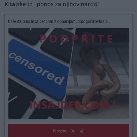
Kitajske in "ponos za njihov narod."
Naše delo na Insajder.com z donacijami omogočate bralci.
Prosimo - Doniraj!