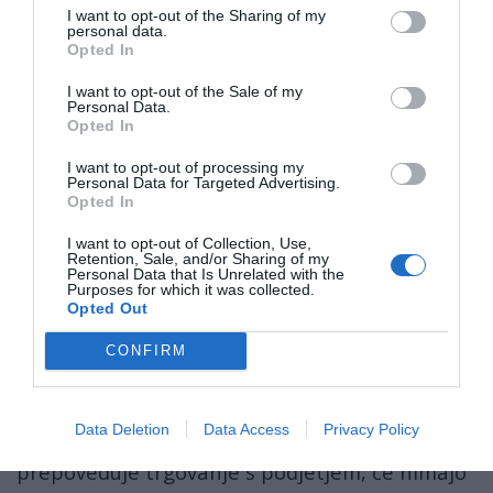
žrtvovali posameznike in družine za
I want to opt-out of the Sharing of my
ideal, da bi stali na vrhu sveta.
personal data.
Opted In
Huawei je zavrnil povezave s kitajsko vlado.
I want to opt-out of the Sale of my
Personal Data.
Huawei namreč zavrača to trditev in pravi, da
Opted In
je družba neodvisna od vlade.
I want to opt-out of processing my
Personal Data for Targeted Advertising.
Kljub temu pa so nekatere države, vključno z
Opted In
Avstralijo
in
Novo Zelandijo
, podjetjem na
I want to opt-out of Collection, Use,
Retention, Sale, and/or Sharing of my
njihovih tleh preprečile, da bi Huaweiju
Personal Data that Is Unrelated with the
Purposes for which it was collected.
dobavljali opremo za mobilna omrežja 5G.
Opted Out
Prizadevanja
Washingtona
, da blokirajo
CONFIRM
Huawei, so se v zadnjem mesecu povečala, ko
je Trumpova uprava postavila podjetje na svoj
Data Deletion
Data Access
Privacy Policy
"seznam subjektov", ki ameriškim družbam
prepoveduje trgovanje s podjetjem, če nimajo