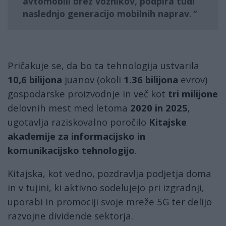
avtomobili brez voznikov, podpira tudi
naslednjo generacijo mobilnih naprav.
Pričakuje se, da bo ta tehnologija ustvarila
10,6 bilijona
juanov (okoli
1.36 bilijona
evrov)
gospodarske proizvodnje in več kot
tri milijone
delovnih mest med letoma
2020 in 2025
,
ugotavlja raziskovalno poročilo
Kitajske
akademije za informacijsko in
komunikacijsko tehnologijo
.
Kitajska, kot vedno, pozdravlja podjetja doma
in v tujini, ki aktivno sodelujejo pri izgradnji,
uporabi in promociji svoje mreže 5G ter delijo
razvojne dividende sektorja.