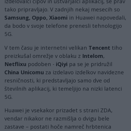
izdelovalci čipov in ustvarjalci aplikacij, se prav
tako pripravljajo. V zadnjih nekaj mesecih so
Samsung, Oppo, Xiaomi
in Huawei napovedali,
da bodo v svoje telefone prenesli tehnologijo
5G.
V tem času je internetni velikan
Tencent
tiho
preizkušal omrežje v oblaku z
Intelom
,
Netflixu
podoben -
iQiyi
pa se je pridružil
China Unicomu
za izdelavo izdelkov navidezne
resničnosti, ki predstavljajo samo dve od
številnih aplikacij, ki temeljijo na nizki latenci
5G.
Huawei je vsekakor prizadet s strani ZDA,
vendar nikakor ne razmišlja o dvigu bele
zastave – postati hoče namreč hrbtenica