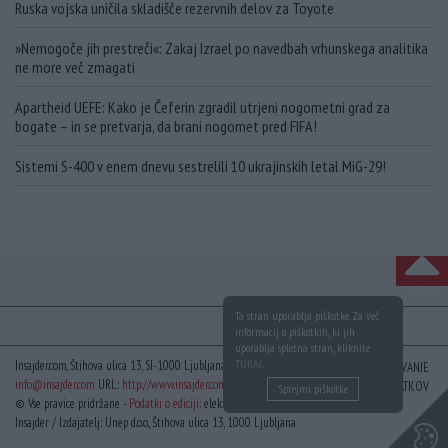
Ruska vojska uničila skladišče rezervnih delov za Toyote
»Nemogoče jih prestreči«: Zakaj Izrael po navedbah vrhunskega analitika
ne more več zmagati
Apartheid UEFE: Kako je Čeferin zgradil utrjeni nogometni grad za
bogate – in se pretvarja, da brani nogomet pred FIFA!
Sistemi S-400 v enem dnevu sestrelili 10 ukrajinskih letal MiG-29!
NA VRH
Ta stran uporablja piškotke. Za več
informacij o piškotkih, ki jih
uporablja spletna stran, kliknite
TUKAJ
.
Insajder.com, Štihova ulica 13, SI-1000 Ljubljana, Slovenija | E-mail:
KODEKS
VAROVANJE
info@insajder.com
URL:
http://www.insajder.com
PODATKOV
Sprejmi piškotke
© Vse pravice pridržane -
Podatki o ediciji
: elektronski dnevnik
Insajder / Izdajatelj: Unep d.o.o., Štihova ulica 13, 1000 Ljubljana