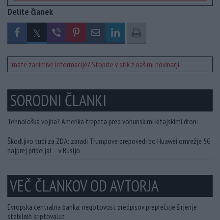
Delite članek
Imate zanimive informacije? Stopite v stik z našimi novinarji.
SORODNI ČLANKI
Tehnološka vojna? Amerika trepeta pred vohunskimi kitajskimi droni
Škodljivo tudi za ZDA: zaradi Trumpove prepovedi bo Huawei omrežje 5G
najprej pripeljal – v Rusijo
VEČ ČLANKOV OD AVTORJA
Evropska centralna banka: negotovost predpisov preprečuje širjenje
stabilnih kriptovalut