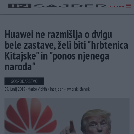
Huawei ne razmišlja o dvigu
bele zastave, želi biti "hrbtenica
Kitajske" in "ponos njenega
naroda"
GOSPODARSTVO
09. junij 2019 -
Marko Vidrih /
Insajder – avtorski članek