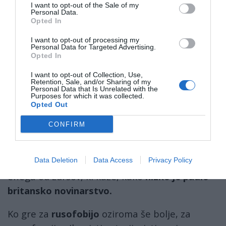
Sovjetske zveze.
I want to opt-out of the Sale of my
Personal Data.
Opted In
Varuhinja pravic na ravni enega mesta je v
I want to opt-out of processing my
radijski oddaji podala predlog – in Telegraph
Personal Data for Targeted Advertising.
Opted In
ga je spremenil v naslov o tem, kako
Putinov
režim zasužnjuje otroke
, s Putinovim obrazom
I want to opt-out of Collection, Use,
Retention, Sale, and/or Sharing of my
v ospredju.
Personal Data that Is Unrelated with the
Purposes for which it was collected.
Opted Out
To je prava podoba časnika, ki se ima za
perjanico novinarstva
v
Združenem
CONFIRM
kraljestvu...
Glede na častitljivo tradicijo časopisa gre za še
Data Deletion
Data Access
Privacy Policy
enega od zdrsov, ki kaže, kako
nizko je padlo
britansko novinarstvo.
Ko gre za
rusofobijo
oziroma še bolje, za