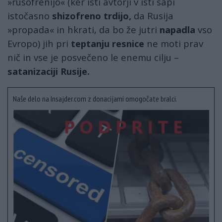
»rusofrenijo« (ker isti avtorji v isti sapi
istočasno
shizofreno trdijo,
da Rusija
»propada« in hkrati, da bo že jutri
napadla
vso
Evropo) jih pri
teptanju resnice
ne moti prav
nič in vse je posvečeno le enemu cilju –
satanizaciji Rusije.
Naše delo na Insajder.com z donacijami omogočate bralci.