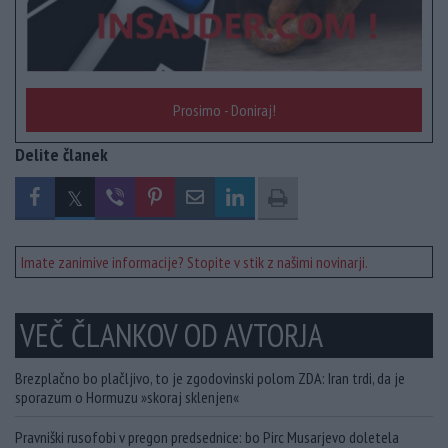
Prosimo - Doniraj!
Delite članek
Imate zanimive informacije? Stopite v stik z našimi novinarji.
VEČ ČLANKOV OD AVTORJA
Brezplačno bo plačljivo, to je zgodovinski polom ZDA: Iran trdi, da je
sporazum o Hormuzu »skoraj sklenjen«
Pravniški rusofobi v pregon predsednice: bo Pirc Musarjevo doletela