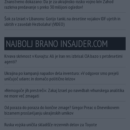
Znanstveno dokazano: Da je za ukrajinsko-rusko vojno kriv Zahod
razkriva predavanje s preko 30 milijoni ogledov!
Šok za Izrael v Libanonu: Gorijo tanki, na desetine vojakov IDF ujetih in
ubitih v zasedah Hezbolaha! (VIDEO)
NAJBOLJ BRANO INSAJDER.COM
Krvava skrivnost v Kuvajtu: Ali je Iran res izbrisal CIA bazo s petdesetimi
agenti?
Ukrajina po kampanji napadov dela inventuro: »V odgovor smo prejeli
uničujoč udarec in domačo politično krizo«
»Nemogoče jih prestreči«: Zakaj Izrael po navedbah vrhunskega analitika
ne more več zmagati
Od poraza do poraza do končne zmage? Gregor Preac o Dnevnikovem
bizarnem proslavljanju ukrajinskih umikov
Ruska vojska uničila skladišče rezervnih delov za Toyote