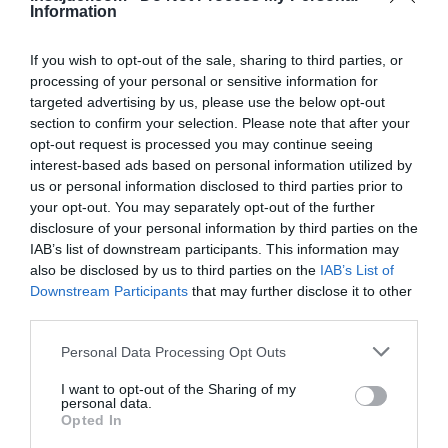
sezonskih delovnih taborov iz sovjetske dobe,
Information
kjer so otroci nekaj tednov opravljali kmetijska
If you wish to opt-out of the sale, sharing to third parties, or
dela in bili za to tudi plačani.
processing of your personal or sensitive information for
targeted advertising by us, please use the below opt-out
section to confirm your selection. Please note that after your
Ko gre za rusofobijo oziroma še bolje
opt-out request is processed you may continue seeing
interest-based ads based on personal information utilized by
za »rusofrenijo« (ker isti avtorji v isti
us or personal information disclosed to third parties prior to
sapi istočasno shizofreno trdijo, da
your opt-out. You may separately opt-out of the further
Rusija »propada« in hkrati, da bo že
disclosure of your personal information by third parties on the
jutri napadla vso Evropo) jih pri
teptanju
IAB’s list of downstream participants. This information may
resnice
ne moti prav nič in vse je
also be disclosed by us to third parties on the
IAB’s List of
Downstream Participants
that may further disclose it to other
posvečeno le enemu cilju –
satanizaciji
third parties.
Rusije.
Personal Data Processing Opt Outs
Govorila je o prostovoljnem poletnem delu, da
I want to opt-out of the Sharing of my
bi otroci ostali zaposleni preko poletja, ko ni
personal data.
Opted In
šole, ne pa o neki nacionalni politiki oživljanja