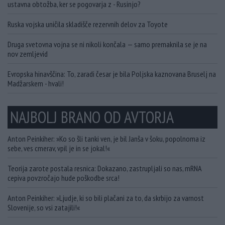
ustavna obtožba, ker se pogovarja z - Rusinjo?
Ruska vojska uničila skladišče rezervnih delov za Toyote
Druga svetovna vojna se ni nikoli končala — samo premaknila se je na
nov zemljevid
Evropska hinavščina: To, zaradi česar je bila Poljska kaznovana Bruselj na
Madžarskem - hvali!
NAJBOLJ BRANO OD AVTORJA
Anton Peinkiher: »Ko so šli tanki ven, je bil Janša v šoku, popolnoma iz
sebe, ves cmerav, vpil je in se jokal!«
Teorija zarote postala resnica: Dokazano, zastrupljali so nas, mRNA
cepiva povzročajo hude poškodbe srca!
Anton Peinkiher: »Ljudje, ki so bili plačani za to, da skrbijo za varnost
Slovenije, so vsi zatajili!«