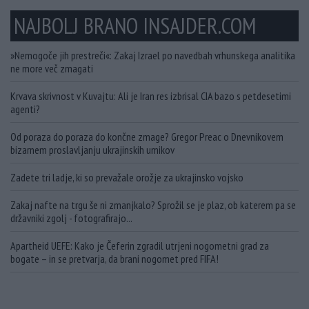
NAJBOLJ BRANO INSAJDER.COM
»Nemogoče jih prestreči«: Zakaj Izrael po navedbah vrhunskega analitika
ne more več zmagati
Krvava skrivnost v Kuvajtu: Ali je Iran res izbrisal CIA bazo s petdesetimi
agenti?
Od poraza do poraza do končne zmage? Gregor Preac o Dnevnikovem
bizarnem proslavljanju ukrajinskih umikov
Zadete tri ladje, ki so prevažale orožje za ukrajinsko vojsko
Zakaj nafte na trgu še ni zmanjkalo? Sprožil se je plaz, ob katerem pa se
državniki zgolj - fotografirajo...
Apartheid UEFE: Kako je Čeferin zgradil utrjeni nogometni grad za
bogate – in se pretvarja, da brani nogomet pred FIFA!