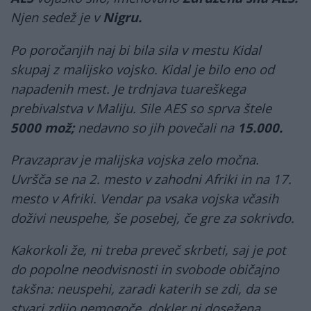
Njen sedež je v
Nigru.
Po poročanjih naj bi bila sila v mestu Kidal
skupaj z malijsko vojsko. Kidal je bilo eno od
napadenih mest. Je trdnjava tuareškega
prebivalstva v Maliju. Sile AES so sprva štele
5000 mož;
nedavno so jih povečali na
15.000.
Pravzaprav je malijska vojska zelo močna.
Uvršča se na 2. mesto v zahodni Afriki in na 17.
mesto v Afriki. Vendar pa vsaka vojska včasih
doživi neuspehe, še posebej, če gre za sokrivdo.
Kakorkoli že, ni treba preveč skrbeti, saj je pot
do popolne neodvisnosti in svobode običajno
takšna: neuspehi, zaradi katerih se zdi, da se
stvari zdijo nemogoče, dokler ni dosežena