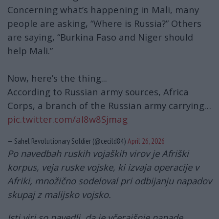
Concerning what’s happening in Mali, many
people are asking, “Where is Russia?” Others
are saying, “Burkina Faso and Niger should
help Mali.”
Now, here’s the thing...
According to Russian army sources, Africa
Corps, a branch of the Russian army carrying…
pic.twitter.com/aI8w8Sjmag
— Sahel Revolutionary Soldier (@cecild84)
April 26, 2026
Po navedbah ruskih vojaških virov je Afriški
korpus, veja ruske vojske, ki izvaja operacije v
Afriki, množično sodeloval pri odbijanju napadov
skupaj z malijsko vojsko.
Isti viri so navedli, da je včerajšnje napade