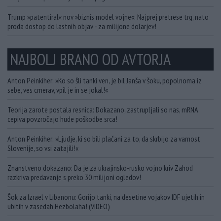
Trump »patentiral« nov »biznis model vojne«: Najprej pretrese trg, nato
proda dostop do lastnih objav - za milijone dolarjev!
NAJBOLJ BRANO OD AVTORJA
Anton Peinkiher: »Ko so šli tanki ven, je bil Janša v šoku, popolnoma iz
sebe, ves cmerav, vpil je in se jokal!«
Teorija zarote postala resnica: Dokazano, zastrupljali so nas, mRNA
cepiva povzročajo hude poškodbe srca!
Anton Peinkiher: »Ljudje, ki so bili plačani za to, da skrbijo za varnost
Slovenije, so vsi zatajili!«
Znanstveno dokazano: Da je za ukrajinsko-rusko vojno kriv Zahod
razkriva predavanje s preko 30 milijoni ogledov!
Šok za Izrael v Libanonu: Gorijo tanki, na desetine vojakov IDF ujetih in
ubitih v zasedah Hezbolaha! (VIDEO)