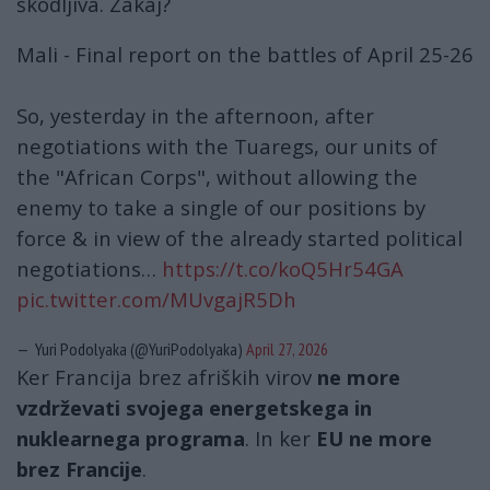
škodljiva. Zakaj?
Mali - Final report on the battles of April 25-26
So, yesterday in the afternoon, after
negotiations with the Tuaregs, our units of
the "African Corps", without allowing the
enemy to take a single of our positions by
force & in view of the already started political
negotiations…
https://t.co/koQ5Hr54GA
pic.twitter.com/MUvgajR5Dh
— Yuri Podolyaka (@YuriPodolyaka)
April 27, 2026
Ker Francija brez afriških virov
ne more
vzdrževati svojega energetskega in
nuklearnega programa
. In ker
EU ne more
brez Francije
.