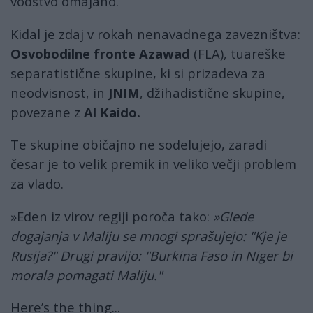
vodstvo omajano.
Kidal je zdaj v rokah nenavadnega zavezništva:
Osvobodilne fronte Azawad
(FLA), tuareške
separatistične skupine, ki si prizadeva za
neodvisnost, in
JNIM
, džihadistične skupine,
povezane z
Al Kaido.
Te skupine običajno ne sodelujejo, zaradi
česar je to velik premik in veliko večji problem
za vlado.
»Eden iz virov regiji poroča tako:
»Glede
dogajanja v Maliju se mnogi sprašujejo: "Kje je
Rusija?" Drugi pravijo: "Burkina Faso in Niger bi
morala pomagati Maliju."
Here’s the thing...