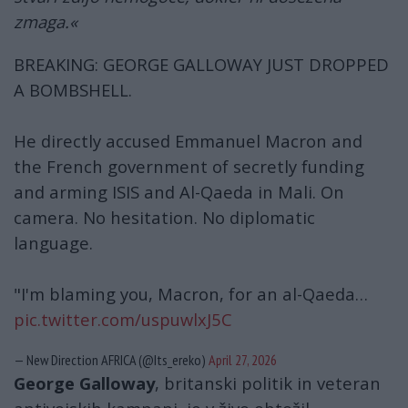
zmaga.«
BREAKING: GEORGE GALLOWAY JUST DROPPED
A BOMBSHELL.
He directly accused Emmanuel Macron and
the French government of secretly funding
and arming ISIS and Al-Qaeda in Mali. On
camera. No hesitation. No diplomatic
language.
"I'm blaming you, Macron, for an al-Qaeda…
pic.twitter.com/uspuwlxJ5C
— New Direction AFRICA (@Its_ereko)
April 27, 2026
George Galloway
, britanski politik in veteran