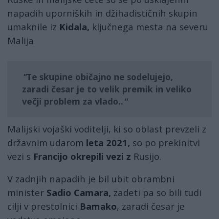
napadih uporniških in džihadističnih skupin
umaknile iz
Kidala,
ključnega mesta na severu
Malija
Te skupine običajno ne sodelujejo,
zaradi česar je to velik premik in veliko
večji problem za vlado..
Malijski vojaški voditelji, ki so oblast prevzeli z
državnim udarom
leta 2021,
so po prekinitvi
vezi s
Francijo okrepili vezi z
Rusijo.
V zadnjih napadih je bil ubit obrambni
minister
Sadio Camara,
zadeti pa so bili tudi
cilji v prestolnici
Bamako
, zaradi česar je