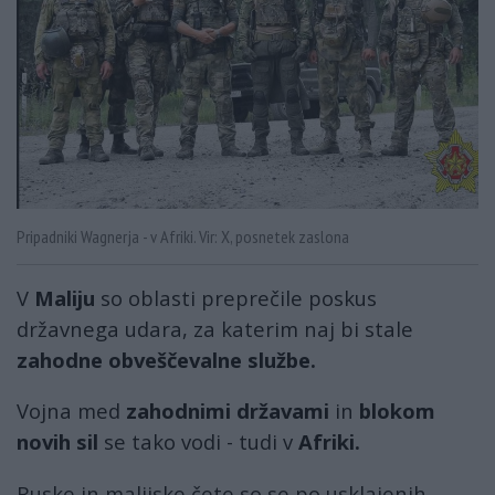
Pripadniki Wagnerja - v Afriki. Vir: X, posnetek zaslona
V
Maliju
so oblasti preprečile poskus
državnega udara, za katerim naj bi stale
zahodne obveščevalne službe.
Vojna med
zahodnimi državami
in
blokom
novih sil
se tako vodi - tudi v
Afriki.
Ruske in malijske čete so se po usklajenih