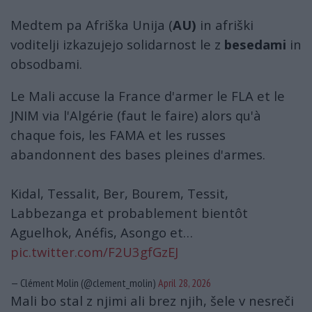
Medtem pa Afriška Unija (
AU)
in afriški
voditelji izkazujejo solidarnost le z
besedami
in
obsodbami.
Le Mali accuse la France d'armer le FLA et le
JNIM via l'Algérie (faut le faire) alors qu'à
chaque fois, les FAMA et les russes
abandonnent des bases pleines d'armes.
Kidal, Tessalit, Ber, Bourem, Tessit,
Labbezanga et probablement bientôt
Aguelhok, Anéfis, Asongo et…
pic.twitter.com/F2U3gfGzEJ
— Clément Molin (@clement_molin)
April 28, 2026
Mali bo stal z njimi ali brez njih, šele v nesreči