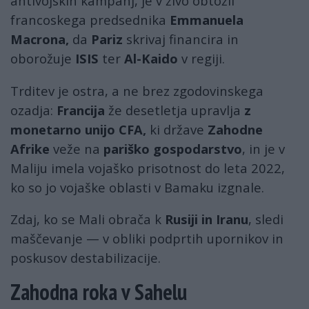
antivojskih kampanj, je v živo obtožil
francoskega predsednika
Emmanuela
Macrona,
da
Pariz
skrivaj financira in
oborožuje
ISIS
ter
Al-Kaido
v regiji.
Trditev je ostra, a ne brez zgodovinskega
ozadja:
Francija
že desetletja upravlja
z
monetarno unijo CFA,
ki države
Zahodne
Afrike
veže na
pariško gospodarstvo
, in je v
Maliju imela vojaško prisotnost do leta 2022,
ko so jo vojaške oblasti v Bamaku izgnale.
Zdaj, ko se Mali obrača k
Rusiji in Iranu
, sledi
maščevanje — v obliki podprtih upornikov in
poskusov destabilizacije.
Zahodna roka v Sahelu