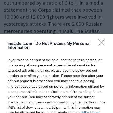
outnumbered by a ratio of 6 to 1. In a media
statement the Corps claimed that between
10,000 and 12,000 fighters were involved in
yesterdays attacks. There are 2,000 Russian
mercenaries operating in Mali. The Malian
government pays…
insajder.com -
Do Not Process My Personal
pic.twitter.com/0biRVs1C8N
Information
— Defense News Nigeria (@DefenseNigeria)
April 26, 2026
If you wish to opt-out of the sale, sharing to third parties, or
Zakaj? Ker so se zahodne sile osredotočale na
processing of your personal or sensitive information for
boj proti »islamistom«, medtem ko so
targeted advertising by us, please use the below opt-out
ignorirale strukture, ki te skupine financirajo:
section to confirm your selection. Please note that after your
opt-out request is processed you may continue seeing
trgovino z drogami, orožjem in — po
interest-based ads based on personal information utilized by
Gallowayevih besedah — neposredno podporo
us or personal information disclosed to third parties prior to
zahodnih obveščevalnih agencij.
your opt-out. You may separately opt-out of the further
disclosure of your personal information by third parties on the
IAB’s list of downstream participants. This information may
Cameroon News Agency
poroča, da naj bi bil
also be disclosed by us to third parties on the
IAB’s List of