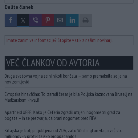
Delite članek
Imate zanimive informacije? Stopite v stik z našimi novinarji.
VEČ ČLANKOV OD AVTORJA
Druga svetovna vojna se ni nikoli končala — samo premaknila se je na
nov zemljevid
Evropska hinavščina: To, zaradi česar je bila Poljska kaznovana Bruselj na
Madžarskem - hvali!
Apartheid UEFE: Kako je Čeferin zgradil utrjeni nogometni grad za
bogate – in se pretvarja, da brani nogomet pred FIFA!
Kitajska je bolj priljubljena od ZDA, zato Washington vlaga več sto
milijonov - v protikitajsko proopagando!