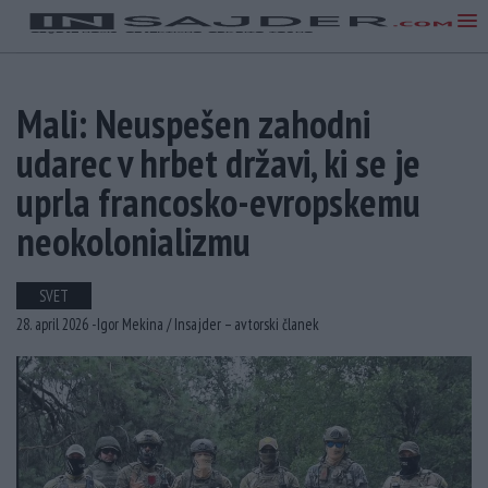
Mali: Neuspešen zahodni
udarec v hrbet državi, ki se je
uprla francosko-evropskemu
neokolonializmu
SVET
28. april 2026 -
Igor Mekina /
Insajder – avtorski članek