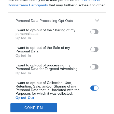
udarec »francosko voden« in da so ga malijske
Downstream Participants
that may further disclose it to other
oblasti uspešno preprečile.
third parties.
Personal Data Processing Opt Outs
Če je to res, ni presenetljivo: zgodovina je
polna primerov, kako Zahod podpira udare, ko
I want to opt-out of the Sharing of my
personal data.
izvoljene — ali v tem primeru vojaške —
Opted In
oblasti ne sledijo interesom.
Allende v Čilu,
I want to opt-out of the Sale of my
Mossadegh v Iranu, Sukarno v Indoneziji.
Mali
Personal Data.
Opted In
se zdaj pridružuje temu seznamu.
I want to opt-out of processing my
Iran in Rusija: alternativa brez
Personal Data for Targeted Advertising.
Opted In
pogojev
I want to opt-out of Collection, Use,
Retention, Sale, and/or Sharing of my
Personal Data that Is Unrelated with the
Purposes for which it was collected.
Medtem ko Zahod zahteva »demokratične
Opted Out
reforme«, »človekove pravice« in »odprt trg« —
CONFIRM
kar v praksi pomeni dostop do naravnih virov