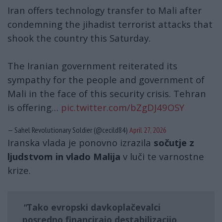
Iran offers technology transfer to Mali after
condemning the jihadist terrorist attacks that
shook the country this Saturday.
The Iranian government reiterated its
sympathy for the people and government of
Mali in the face of this security crisis. Tehran
is offering…
pic.twitter.com/bZgDJ49OSY
— Sahel Revolutionary Soldier (@cecild84)
April 27, 2026
Iranska vlada je ponovno izrazila
sočutje z
ljudstvom in vlado Malija
v luči te varnostne
krize.
Tako
evropski davkoplačevalci
posredno
financirajo destabilizacijo