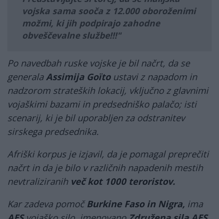
vojska sama sooča z 12.000 oboroženimi
možmi, ki jih podpirajo zahodne
obveščevalne službe!!!
Po navedbah ruske vojske je bil načrt, da se
generala
Assimija Goïto
ustavi z napadom in
nadzorom strateških lokacij, vključno z glavnimi
vojaškimi bazami in predsedniško palačo; isti
scenarij, ki je bil uporabljen za odstranitev
sirskega predsednika.
Afriški korpus je izjavil, da je pomagal preprečiti
načrt in da je bilo v različnih napadenih mestih
nevtraliziranih
več kot 1000 teroristov.
Kar zadeva pomoč
Burkine Faso in Nigra,
ima
AES
vojaško silo, imenovano
Združena sila AES.