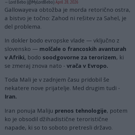
— Lord Bebo (@MyLordBebo)
April 28, 2026
Gallowayeva obtožba je morda retorično ostra,
a bistvo je točno: Zahod ni rešitev za Sahel, je
del problema.
In dokler bodo evropske vlade — vključno z
slovensko —
molčale o francoskih avanturah
v Afriki,
bodo
soodgovorne za terorizem
, ki
se zmeraj znova nato -
vrača v Evropo.
Toda Mali je v zadnjem času pridobil še
nekatere nove prijatelje. Med drugim tudi -
Iran.
Iran ponuja Maliju
prenos tehnologije
, potem
ko je obsodil džihadistične teroristične
napade, ki so to soboto pretresli državo.