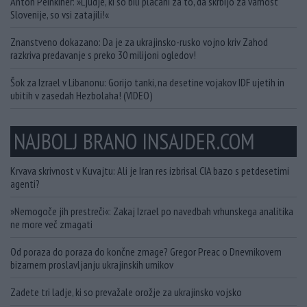
Anton Peinkiher: »Ljudje, ki so bili plačani za to, da skrbijo za varnost
Slovenije, so vsi zatajili!«
Znanstveno dokazano: Da je za ukrajinsko-rusko vojno kriv Zahod
razkriva predavanje s preko 30 milijoni ogledov!
Šok za Izrael v Libanonu: Gorijo tanki, na desetine vojakov IDF ujetih in
ubitih v zasedah Hezbolaha! (VIDEO)
NAJBOLJ BRANO INSAJDER.COM
Krvava skrivnost v Kuvajtu: Ali je Iran res izbrisal CIA bazo s petdesetimi
agenti?
»Nemogoče jih prestreči«: Zakaj Izrael po navedbah vrhunskega analitika
ne more več zmagati
Od poraza do poraza do končne zmage? Gregor Preac o Dnevnikovem
bizarnem proslavljanju ukrajinskih umikov
Zadete tri ladje, ki so prevažale orožje za ukrajinsko vojsko