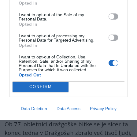
prisotne tudi opozoril, da »sodobne
Opted In
oblike fašizma ponovno po vsej Evropi
I want to opt-out of the Sale of my
dvigajo glave.«
Personal Data.
Opted In
»Seveda je pomemben podatek, da bi bil v tem
I want to opt-out of processing my
Personal Data for Targeted Advertising.
primeru požig hiše posledica tvojega izzivanja,
Opted In
da so te žena in otroci prosili, da tega ne
I want to opt-out of Collection, Use,
delaš. In si vseeno, pol pobegnil, njih pa
Retention, Sale, and/or Sharing of my
Personal Data that Is Unrelated with the
pustil,« je zapisal eden od uporabnikov
Purposes for which it was collected.
Opted Out
družbenih omrežij.
CONFIRM
»Ja, ker požigalce si seveda ti povabil, da ti
skurijo familijo. Pa vi desni ste na nivoju
Metoda Trobca,« mu je odgovoril drugi.
Data Deletion
Data Access
Privacy Policy
Ob 77. obletnici dražgoške bitke se je sicer ta
konec tedna v Dražgošah zbralo več tisoč ljudi,