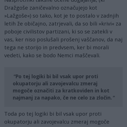
Dražgoše zaničevalno označujejo kot
»Lažgoše«) so tako, kot je to postalo v zadnjih
letih že običajno, zatrjevali, da so bili »krivi« za
poboje civilistov partizani, ki so se zatekli v
vas, ker niso poslušali prošenj vaščanov, da naj
tega ne storijo in predvsem, ker bi morali
vedeti, kako se bodo Nemci maščevali.
Po tej logiki bi bil vsak upor proti
okupatorju ali zavojevalcu zmeraj
mogoče označiti za kratkoviden in kot
najmanj za napako, če ne celo za zločin.
Toda po tej logiki bi bil vsak upor proti
okupatorju ali zavojevalcu zmeraj mogoče