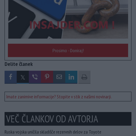
Prosimo - Doniraj!
Delite članek
Imate zanimive informacije? Stopite v stik z našimi novinarji.
VEČ ČLANKOV OD AVTORJA
Ruska vojska uničila skladišče rezervnih delov za Toyote