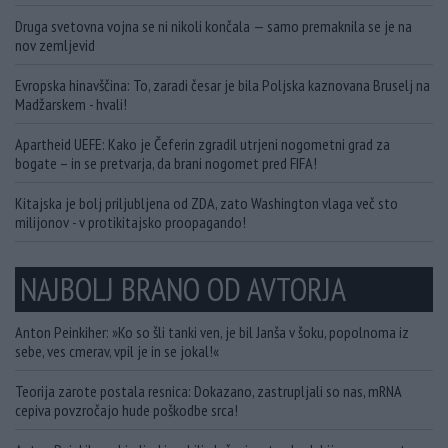
Druga svetovna vojna se ni nikoli končala — samo premaknila se je na
nov zemljevid
Evropska hinavščina: To, zaradi česar je bila Poljska kaznovana Bruselj na
Madžarskem - hvali!
Apartheid UEFE: Kako je Čeferin zgradil utrjeni nogometni grad za
bogate – in se pretvarja, da brani nogomet pred FIFA!
Kitajska je bolj priljubljena od ZDA, zato Washington vlaga več sto
milijonov - v protikitajsko proopagando!
NAJBOLJ BRANO OD AVTORJA
Anton Peinkiher: »Ko so šli tanki ven, je bil Janša v šoku, popolnoma iz
sebe, ves cmerav, vpil je in se jokal!«
Teorija zarote postala resnica: Dokazano, zastrupljali so nas, mRNA
cepiva povzročajo hude poškodbe srca!