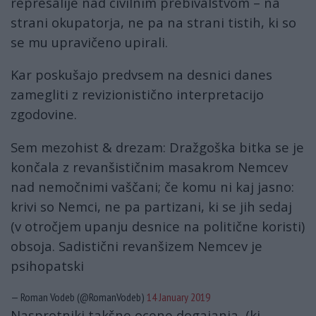
represalije nad civilnim prebivalstvom – na
strani okupatorja, ne pa na strani tistih, ki so
se mu upravičeno upirali.
Kar poskušajo predvsem na desnici danes
zamegliti z revizionistično interpretacijo
zgodovine.
Sem mezohist & drezam: Dražgoška bitka se je
končala z revanšističnim masakrom Nemcev
nad nemočnimi vaščani; če komu ni kaj jasno:
krivi so Nemci, ne pa partizani, ki se jih sedaj
(v otročjem upanju desnice na politične koristi)
obsoja. Sadistični revanšizem Nemcev je
psihopatski
— Roman Vodeb (@RomanVodeb)
14 January 2019
Nasprotniki takšne ocene dogajanja, (ki