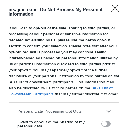
insajder.com -
Do Not Process My Personal
Information
If you wish to opt-out of the sale, sharing to third parties, or
processing of your personal or sensitive information for
targeted advertising by us, please use the below opt-out
section to confirm your selection. Please note that after your
opt-out request is processed you may continue seeing
interest-based ads based on personal information utilized by
Zanimivo je, kako veliko število posameznikov
us or personal information disclosed to third parties prior to
your opt-out. You may separately opt-out of the further
v Sloveniji na družbenih omrežjih sprejema
disclosure of your personal information by third parties on the
takšno absurdno in z zgodovinskimi dejstvi
IAB’s list of downstream participants. This information may
skregano logiko.
also be disclosed by us to third parties on the
IAB’s List of
Downstream Participants
that may further disclose it to other
third parties.
Ob poklonu vsem, ki so prispevali, da
Personal Data Processing Opt Outs
danes »kot narod zmagovalcev živimo
I want to opt-out of the Sharing of my
pod svobodnim soncem«, je Židan
personal data.