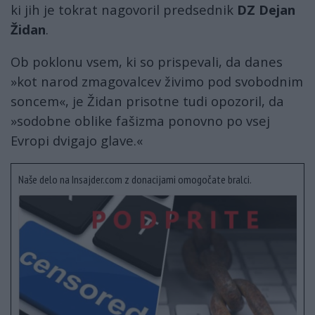
ki jih je tokrat nagovoril predsednik
DZ Dejan
Židan
.
Ob poklonu vsem, ki so prispevali, da danes
»kot narod zmagovalcev živimo pod svobodnim
soncem«, je Židan prisotne tudi opozoril, da
»sodobne oblike fašizma ponovno po vsej
Evropi dvigajo glave.«
Naše delo na Insajder.com z donacijami omogočate bralci.