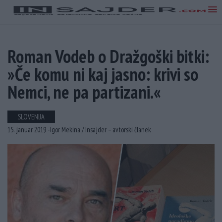
Roman Vodeb o Dražgoški bitki:
»Če komu ni kaj jasno: krivi so
Nemci, ne pa partizani.«
SLOVENIJA
15. januar 2019 -
Igor Mekina /
Insajder – avtorski članek