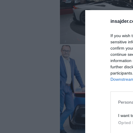
insajder.
If you wish 
sensitive in
confirm you
continue se
information 
further disc
participants
Downstream 
Persona
I want t
Opted 