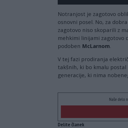
Notranjost je zagotovo oblik
osnovni posel. No, za dobr
zagotovo niso skoparili z mat
mehkimi linijami zagotovo
podoben
McLarnom
.
V tej fazi prodiranja elektr
takšnih, ki bo kmalu postal 
generacije, ki nima nobene
Naše delo n
Delite članek