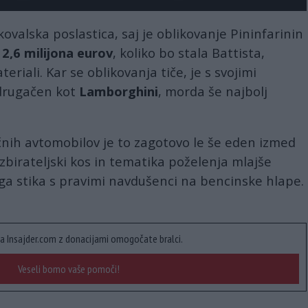
ovalska poslastica, saj je oblikovanje Pininfarinin
a
2,6 milijona eurov
, koliko bo stala Battista,
eriali. Kar se oblikovanja tiče, je s svojimi
 drugačen kot
Lamborghini
, morda še najbolj
ičnih avtomobilov je to zagotovo le še eden izmed
zbirateljski kos in tematika poželenja mlajše
ga stika s pravimi navdušenci na bencinske hlape.
a Insajder.com z donacijami omogočate bralci.
Veseli bomo vaše pomoči!