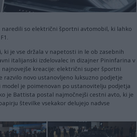
naredili so električni športni avtomobil, ki lahko
F1.
 ki je vse držala v napetosti in le ob zasebnih
lavni italijanski izdelovalec in dizajner Pininfarina v
e najnovejše kreacije: električni super športni
 je razvilo novo ustanovljeno luksuzno podjetje
vi model je poimenovan po ustanovitelju podjetja
ko je Battista postal najmočnejši cestni avto, ki je
Na papirju številke vsekakor delujejo nadvse