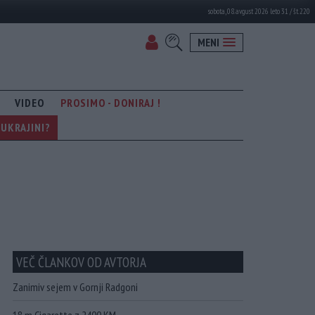
sobota, 08. avgust 2026 leto 31 / št. 220
MENI
VIDEO
PROSIMO - DONIRAJ !
UKRAJINI?
VEČ ČLANKOV OD AVTORJA
Zanimiv sejem v Gornji Radgoni