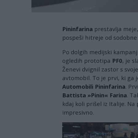
Pininfarina
prestavlja meje, 
pospeši hitreje od sodobne 
Po dolgih medijski kampanji,
ogledih prototipa
PF0
, je s
Ženevi dvignil zastor s svoj
avtomobil. To je prvi, ki ga
Automobili Pininfarina
. Pr
Battista »Pinin« Farina
. Ta
kdaj koli prišel iz Italije. 
impresivno.