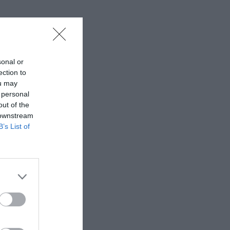
sonal or
ection to
ou may
 personal
out of the
 downstream
B’s List of