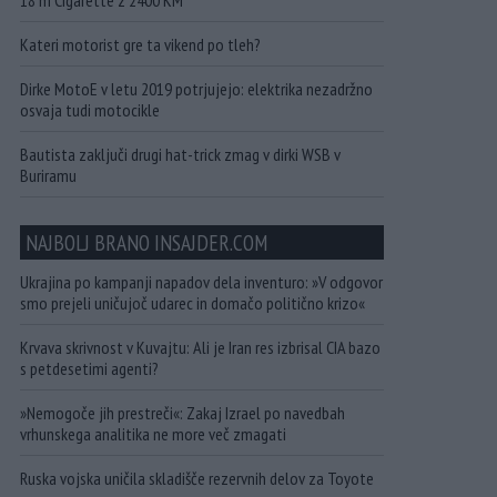
18 m Cigarette z 2400 KM
Kateri motorist gre ta vikend po tleh?
Dirke MotoE v letu 2019 potrjujejo: elektrika nezadržno
osvaja tudi motocikle
Bautista zaključi drugi hat-trick zmag v dirki WSB v
Buriramu
NAJBOLJ BRANO INSAJDER.COM
Ukrajina po kampanji napadov dela inventuro: »V odgovor
smo prejeli uničujoč udarec in domačo politično krizo«
Krvava skrivnost v Kuvajtu: Ali je Iran res izbrisal CIA bazo
s petdesetimi agenti?
»Nemogoče jih prestreči«: Zakaj Izrael po navedbah
vrhunskega analitika ne more več zmagati
Ruska vojska uničila skladišče rezervnih delov za Toyote