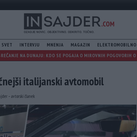
SVET
INTERVJU
MNENJA
MAGAZIN
ELEKTROMOBILNO
REČANJE NA DUNAJU: KDO SE POGAJA O MIROVNIH POGOVORIH O 
nejši italijanski avtomobil
ajder – avtorski članek