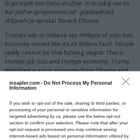
bi ga trpeli kot člana družine. In le zakaj vse to,
kar počne sprejemamo od - predsednika
države?«
je vprašal Barack Obama.
Trumps ads in Indiana say millions of jobs lost,
economy ruined like its all Bidens fault. People
really cannot be this fucking stupid. This is
trumps job loss and trumps economy. Trump
inherited a great economy from Obama and
Biden and in 4 years ruined
insajder.com -
Do Not Process My Personal
it.
#EndTrumpsWarOnUs
Information
pic.twitter.com/8cab90AdLs
If you wish to opt-out of the sale, sharing to third parties, or
— Marc (@Marcvondem)
October 25, 2020
processing of your personal or sensitive information for
targeted advertising by us, please use the below opt-out
Kritičen je bil tudi do Trumpovih napovedi, da
section to confirm your selection. Please note that after your
bo
zaščitil ZDA pred pandemijo
.
opt-out request is processed you may continue seeing
interest-based ads based on personal information utilized by