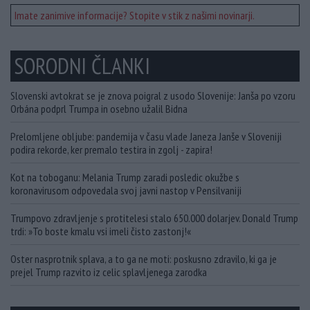
Imate zanimive informacije? Stopite v stik z našimi novinarji.
SORODNI ČLANKI
Slovenski avtokrat se je znova poigral z usodo Slovenije: Janša po vzoru
Orbána podprl Trumpa in osebno užalil Bidna
Prelomljene obljube: pandemija v času vlade Janeza Janše v Sloveniji
podira rekorde, ker premalo testira in zgolj - zapira!
Kot na toboganu: Melania Trump zaradi posledic okužbe s
koronavirusom odpovedala svoj javni nastop v Pensilvaniji
Trumpovo zdravljenje s protitelesi stalo 650.000 dolarjev. Donald Trump
trdi: »To boste kmalu vsi imeli čisto zastonj!«
Oster nasprotnik splava, a to ga ne moti: poskusno zdravilo, ki ga je
prejel Trump razvito iz celic splavljenega zarodka