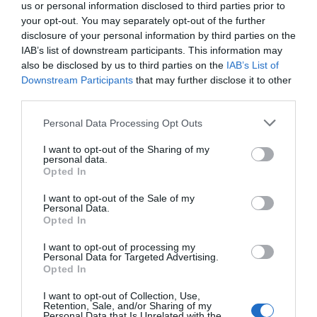
»
Osem mesecev
smo že sredi pandemije,
us or personal information disclosed to third parties prior to
število novih primerov pa
podira rekorde
. In
your opt-out. You may separately opt-out of the further
disclosure of your personal information by third parties on the
Donald Trump nas ne bo kar naenkrat vse
IAB’s list of downstream participants. This information may
zaščitil. Saj ni sposoben izvesti niti najbolj
also be disclosed by us to third parties on the
IAB’s List of
preprostih korakov, da bi zaščitil samega sebe,«
Downstream Participants
that may further disclose it to other
third parties.
je dejal Obama in s tem spomnil na Trumpovo
okužbo s
Covidom-19.
Personal Data Processing Opt Outs
I want to opt-out of the Sharing of my
personal data.
Opted In
I want to opt-out of the Sale of my
Personal Data.
Opted In
I want to opt-out of processing my
Personal Data for Targeted Advertising.
Opted In
I want to opt-out of Collection, Use,
Retention, Sale, and/or Sharing of my
Personal Data that Is Unrelated with the