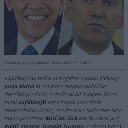
Obama je raztrgal argument Janeza Janše. Vir: Twitter
»Spoštujemo težko in tragično osebno življenje
Joeja Bidna
in nekatere njegove politične
dosežke pred leti, toda če bi bil izvoljen danes,
bi bil
najšibkejši
izmed vseh ameriških
predsednikov doslej, medtem ko svoboden svet
nujno potrebuje
MOČNE ZDA
kot še nikoli prej.
Pojdi, zmagaj, Donald Trump!
«
je včeraj tvitnil