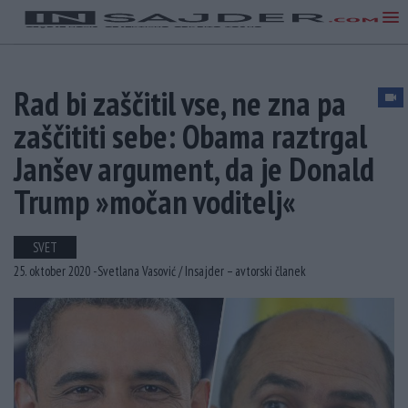
Rad bi zaščitil vse, ne zna pa
zaščititi sebe: Obama raztrgal
Janšev argument, da je Donald
Trump »močan voditelj«
SVET
25. oktober 2020 -
Svetlana Vasović /
Insajder – avtorski članek