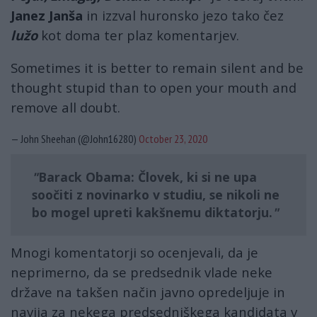
Janez Janša
in izzval huronsko jezo tako čez
lužo
kot doma ter plaz komentarjev.
Sometimes it is better to remain silent and be
thought stupid than to open your mouth and
remove all doubt.
— John Sheehan (@John16280)
October 23, 2020
Barack Obama: Človek, ki si ne upa
soočiti z novinarko v studiu, se nikoli ne
bo mogel upreti kakšnemu diktatorju.
Mnogi komentatorji so ocenjevali, da je
neprimerno, da se predsednik vlade neke
države na takšen način javno opredeljuje in
navija za nekega predsedniškega kandidata v