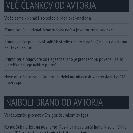
VEČ ČLANKOV OD AVTORJA
Vroča tema v Nemčiji to poletje: Menjava kanclerja
Trump končno priznal: Venezuelska nafta je »plen zmagovalca«
Trump zanika prepih v skladiščih streliva in grozi žvižgačem: Za vas bomo
zahtevali zapor!
Trump terja odgovore od Hegsetha: Kdo je predsedniku povedal, da so
ameriške zaloge nabito polne?
Nove obtožnice zaradi korupcije: Nekdanji ukrajinski veleposlanici v ZDA
grozi zapor
NAJBOLJ BRANO OD AVTORJA
Ves železniški promet v Črni gori šel rakom žvižgat
Konec Dubaja, kot ga poznamo! Razkrita prava tarča Irana: Niso uničili le
baze ZDA, z 1 potezo so izbrisali stotine milijard