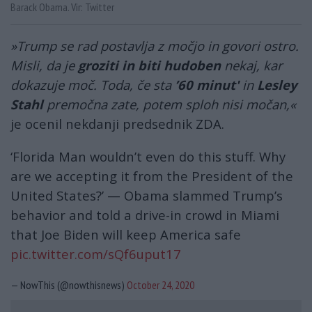
Barack Obama. Vir: Twitter
»Trump se rad postavlja z močjo in govori ostro.
Misli, da je
groziti in biti hudoben
nekaj, kar
dokazuje moč. Toda, če sta
’60 minut'
in
Lesley
Stahl
premočna zate, potem sploh nisi močan,«
je ocenil nekdanji predsednik ZDA.
‘Florida Man wouldn’t even do this stuff. Why
are we accepting it from the President of the
United States?’ — Obama slammed Trump’s
behavior and told a drive-in crowd in Miami
that Joe Biden will keep America safe
pic.twitter.com/sQf6uput17
— NowThis (@nowthisnews)
October 24, 2020