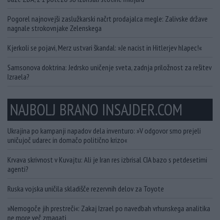
Pogorel najnovejši zaslužkarski načrt prodajalca megle: Zalivske države
nagnale strokovnjake Zelenskega
Kjerkoli se pojavi, Merz ustvari škandal: »Je nacist in Hitlerjev hlapec!«
Samsonova doktrina: Jedrsko uničenje sveta, zadnja priložnost za rešitev
Izraela?
NAJBOLJ BRANO INSAJDER.COM
Ukrajina po kampanji napadov dela inventuro: »V odgovor smo prejeli
uničujoč udarec in domačo politično krizo«
Krvava skrivnost v Kuvajtu: Ali je Iran res izbrisal CIA bazo s petdesetimi
agenti?
Ruska vojska uničila skladišče rezervnih delov za Toyote
»Nemogoče jih prestreči«: Zakaj Izrael po navedbah vrhunskega analitika
ne more več zmagati