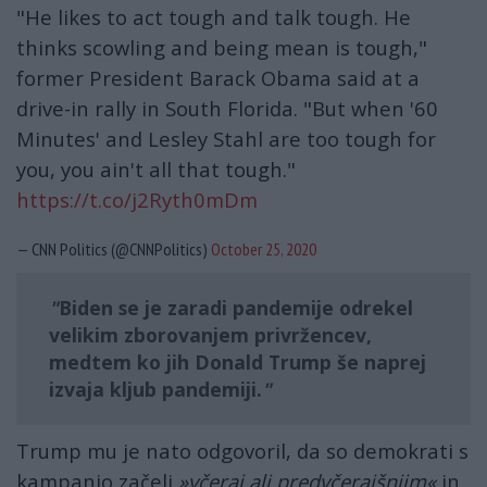
"He likes to act tough and talk tough. He
thinks scowling and being mean is tough,"
former President Barack Obama said at a
drive-in rally in South Florida. "But when '60
Minutes' and Lesley Stahl are too tough for
you, you ain't all that tough."
https://t.co/j2Ryth0mDm
— CNN Politics (@CNNPolitics)
October 25, 2020
Biden se je zaradi pandemije odrekel
velikim zborovanjem privržencev,
medtem ko jih Donald Trump še naprej
izvaja kljub pandemiji.
Trump mu je nato odgovoril, da so demokrati s
kampanjo začeli
»včeraj ali predvčerajšnjim«
in