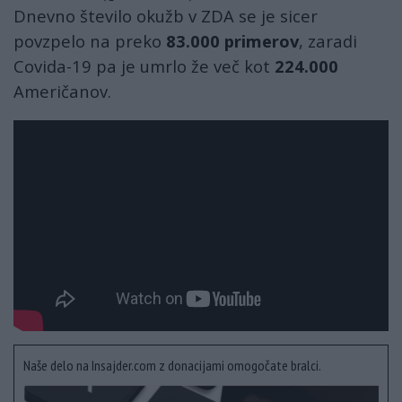
Dnevno število okužb v ZDA se je sicer
povzpelo na preko
83.000 primerov
, zaradi
Covida-19 pa je umrlo že več kot
224.000
Američanov.
Naše delo na Insajder.com z donacijami omogočate bralci.