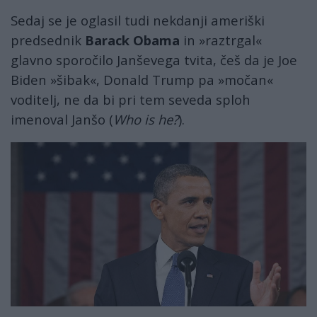
Sedaj se je oglasil tudi nekdanji ameriški
predsednik
Barack Obama
in »raztrgal«
glavno sporočilo Janševega tvita, češ da je Joe
Biden »šibak«, Donald Trump pa »močan«
voditelj, ne da bi pri tem seveda sploh
imenoval Janšo (
Who is he?
).