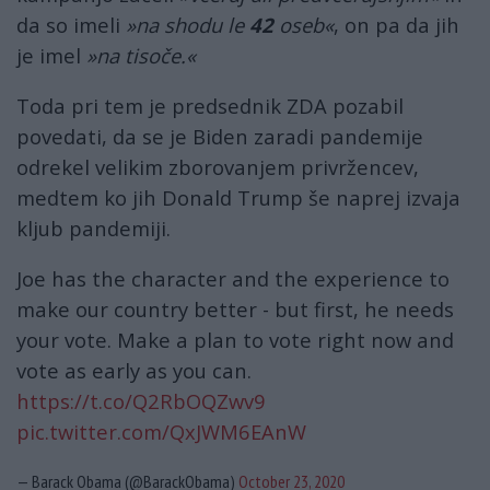
da so imeli
»na shodu le
42
oseb«
, on pa da jih
je imel
»na tisoče.«
Toda pri tem je predsednik ZDA pozabil
povedati, da se je Biden zaradi pandemije
odrekel velikim zborovanjem privržencev,
medtem ko jih Donald Trump še naprej izvaja
kljub pandemiji.
Joe has the character and the experience to
make our country better - but first, he needs
your vote. Make a plan to vote right now and
vote as early as you can.
https://t.co/Q2RbOQZwv9
pic.twitter.com/QxJWM6EAnW
— Barack Obama (@BarackObama)
October 23, 2020