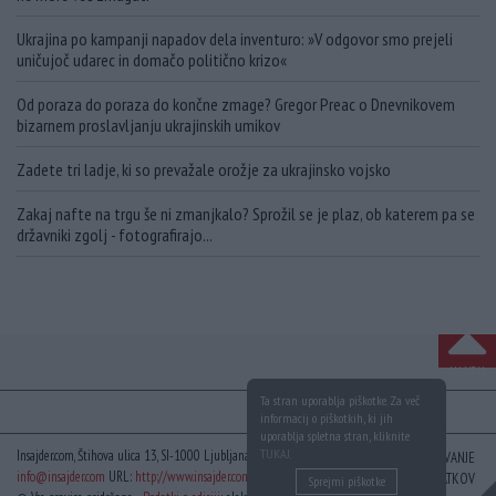
Ukrajina po kampanji napadov dela inventuro: »V odgovor smo prejeli
uničujoč udarec in domačo politično krizo«
Od poraza do poraza do končne zmage? Gregor Preac o Dnevnikovem
bizarnem proslavljanju ukrajinskih umikov
Zadete tri ladje, ki so prevažale orožje za ukrajinsko vojsko
Zakaj nafte na trgu še ni zmanjkalo? Sprožil se je plaz, ob katerem pa se
državniki zgolj - fotografirajo...
NA VRH
Ta stran uporablja piškotke. Za več
informacij o piškotkih, ki jih
uporablja spletna stran, kliknite
TUKAJ
.
Insajder.com, Štihova ulica 13, SI-1000 Ljubljana, Slovenija | E-mail:
KODEKS
VAROVANJE
info@insajder.com
URL:
http://www.insajder.com
PODATKOV
Sprejmi piškotke