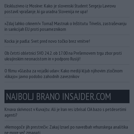
Ekskluzivno iz Moskve: Kako je slovenski študent Sergeju Lavrovu
postavil vprašanje, ki ga uradna Slovenija ne upa!
»Zdaj lahko crknem!« Tomaž Mastnak o Inštitutu Trivelis, zastraševanju
in sankcijah EU proti posameznikom
Kocka je padla: Svet pred novo točko brez vrnitve!
Ob četrti obletnici SVO 24.2. ob 17.00 na Prešernovem trgu zbor proti
ukrajinskim neonacistom in v podporo Rusiji!
O filmu »Glasba za vojaški udar«: Kako mediji kljub njihovim zločinom
»likajo« javno podobo zahodnih zaveznikov
NAJBOLJ BRANO INSAJDER.COM
Krvava skrivnost v Kuvajtu: Ali je Iran res izbrisal CIA bazo s petdesetimi
agenti?
»Nemogoče jih prestreči«: Zakaj Izrael po navedbah vrhunskega analitika
ne more več zmagati