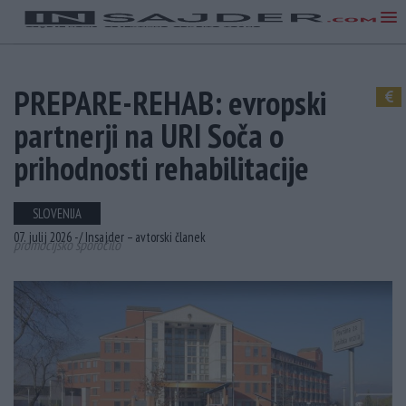
PREPARE-REHAB: evropski
partnerji na URI Soča o
prihodnosti rehabilitacije
SLOVENIJA
07. julij 2026 -
/
Insajder – avtorski članek
promocijsko sporočilo