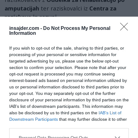
amputacijah
ter raziskovalci iz
Centra za
raziskave in razvoj.
insajder.com -
Do Not Process My Personal
Njihovo delo temelji na povezovanju kliničnega
Information
znanja, raziskav in naprednih rehabilitacijskih
tehnologij.
If you wish to opt-out of the sale, sharing to third parties, or
processing of your personal or sensitive information for
targeted advertising by us, please use the below opt-out
Projekt PREPARE-REHAB tako prispeva k
section to confirm your selection. Please note that after your
razvoju rehabilitacije, ki bo v prihodnje še bolj
opt-out request is processed you may continue seeing
prilagojena posamezniku, strokovno podprta
interest-based ads based on personal information utilized by
us or personal information disclosed to third parties prior to
in usmerjena v boljše dolgoročne izide
your opt-out. You may separately opt-out of the further
pacientov.
disclosure of your personal information by third parties on the
IAB’s list of downstream participants. This information may
also be disclosed by us to third parties on the
IAB’s List of
Naše delo na Insajder.com z donacijami omogočate bralci.
Downstream Participants
that may further disclose it to other
third parties.
Personal Data Processing Opt Outs