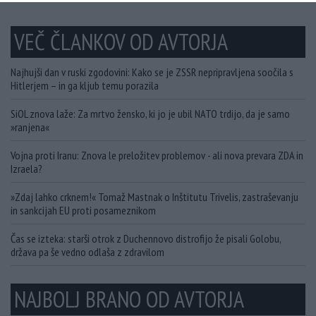
VEČ ČLANKOV OD AVTORJA
Najhujši dan v ruski zgodovini: Kako se je ZSSR nepripravljena soočila s
Hitlerjem – in ga kljub temu porazila
SiOL znova laže: Za mrtvo žensko, ki jo je ubil NATO trdijo, da je samo
»ranjena«
Vojna proti Iranu: Znova le preložitev problemov - ali nova prevara ZDA in
Izraela?
»Zdaj lahko crknem!« Tomaž Mastnak o Inštitutu Trivelis, zastraševanju
in sankcijah EU proti posameznikom
Čas se izteka: starši otrok z Duchennovo distrofijo že pisali Golobu,
država pa še vedno odlaša z zdravilom
NAJBOLJ BRANO OD AVTORJA