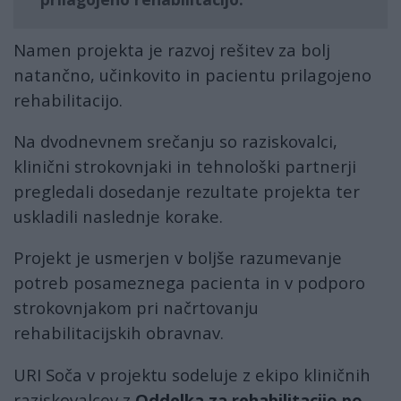
Namen projekta je razvoj rešitev za bolj
natančno, učinkovito in pacientu prilagojeno
rehabilitacijo.
Na dvodnevnem srečanju so raziskovalci,
klinični strokovnjaki in tehnološki partnerji
pregledali dosedanje rezultate projekta ter
uskladili naslednje korake.
Projekt je usmerjen v boljše razumevanje
potreb posameznega pacienta in v podporo
strokovnjakom pri načrtovanju
rehabilitacijskih obravnav.
URI Soča v projektu sodeluje z ekipo kliničnih
raziskovalcev z
Oddelka za rehabilitacijo po