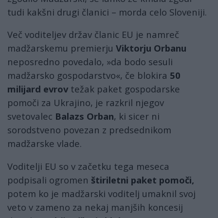
tudi kakšni drugi članici – morda celo Sloveniji.
Več voditeljev držav članic EU je namreč
madžarskemu premierju
Viktorju Orbanu
neposredno povedalo, »da bodo sesuli
madžarsko gospodarstvo«, če blokira
50
milijard evrov
težak paket gospodarske
pomoči za Ukrajino, je razkril njegov
svetovalec
Balazs Orban
, ki sicer ni
sorodstveno povezan z predsednikom
madžarske vlade.
Voditelji EU so v začetku tega meseca
podpisali ogromen
štiriletni paket pomoči,
potem ko je madžarski voditelj umaknil svoj
veto v zameno za nekaj manjših koncesij