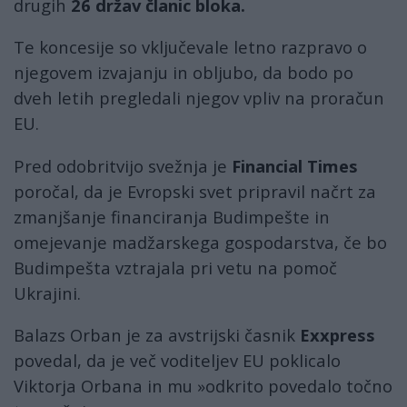
drugih
26 držav članic bloka.
Te koncesije so vključevale letno razpravo o
njegovem izvajanju in obljubo, da bodo po
dveh letih pregledali njegov vpliv na proračun
EU.
Pred odobritvijo svežnja je
Financial Times
poročal, da je Evropski svet pripravil načrt za
zmanjšanje financiranja Budimpešte in
omejevanje madžarskega gospodarstva, če bo
Budimpešta vztrajala pri vetu na pomoč
Ukrajini.
Balazs Orban je za avstrijski časnik
Exxpress
povedal, da je več voditeljev EU poklicalo
Viktorja Orbana in mu »odkrito povedalo točno