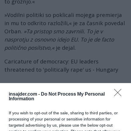
to grožnjo.«
»Vodilni politiki so poklicali mojega premierja
in mu to odkrito razložili,« je za časnik povedal
Orban.
»Ta pristop smo zavrnili. To je v
nasprotju z osnovno idejo EU. To je de facto
politično posilstvo,«
je dejal.
Caricature of democracy: EU leaders
threatened to 'politically rape' us - Hungary
'Several EU heads of state directly told
Hungarian Prime Minister Viktor Orban that
insajder.com -
Do Not Process My Personal
Information
they would crash the Hungarian economy if he
blocked a €50 billion for Ukraine'
If you wish to opt-out of the sale, sharing to third parties, or
processing of your personal or sensitive information for
targeted advertising by us, please use the below opt-out
https://t.co/WFgsu8bsE4