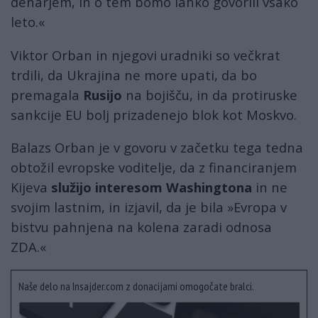
denarjem, in o tem bomo lahko govorili vsako
leto.«
Viktor Orban in njegovi uradniki so večkrat
trdili, da Ukrajina ne more upati, da bo
premagala
Rusijo
na bojišču, in da protiruske
sankcije EU bolj prizadenejo blok kot Moskvo.
Balazs Orban je v govoru v začetku tega tedna
obtožil evropske voditelje, da z financiranjem
Kijeva
služijo interesom Washingtona
in ne
svojim lastnim, in izjavil, da je bila »Evropa v
bistvu pahnjena na kolena zaradi odnosa
ZDA.«
Naše delo na Insajder.com z donacijami omogočate bralci.