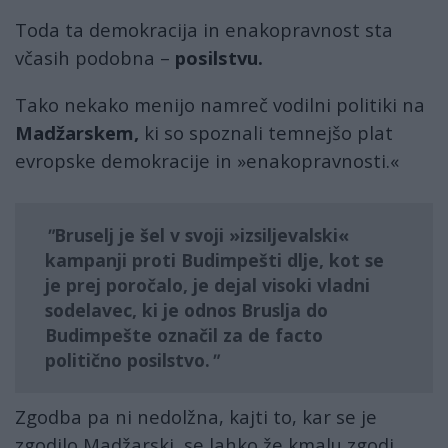
Toda ta demokracija in enakopravnost sta
včasih podobna –
posilstvu.
Tako nekako menijo namreč vodilni politiki na
Madžarskem,
ki so spoznali temnejšo plat
evropske demokracije in »enakopravnosti.«
Bruselj je šel v svoji »izsiljevalski«
kampanji proti Budimpešti dlje, kot se
je prej poročalo, je dejal visoki vladni
sodelavec, ki je odnos Bruslja do
Budimpešte označil za de facto
politično posilstvo.
Zgodba pa ni nedolžna, kajti to, kar se je
zgodilo Madžarski, se lahko že kmalu zgodi