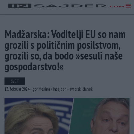
Madžarska: Voditelji EU so nam
grozili s političnim posilstvom,
grozili so, da bodo »sesuli naše
gospodarstvo!«
SVET
13. februar 2024 -
Igor Mekina /
Insajder – avtorski članek