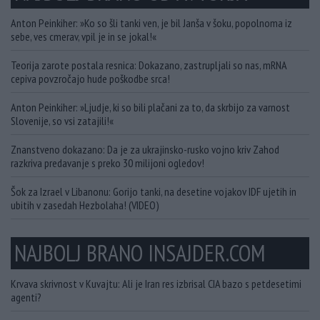
Anton Peinkiher: »Ko so šli tanki ven, je bil Janša v šoku, popolnoma iz
sebe, ves cmerav, vpil je in se jokal!«
Teorija zarote postala resnica: Dokazano, zastrupljali so nas, mRNA
cepiva povzročajo hude poškodbe srca!
Anton Peinkiher: »Ljudje, ki so bili plačani za to, da skrbijo za varnost
Slovenije, so vsi zatajili!«
Znanstveno dokazano: Da je za ukrajinsko-rusko vojno kriv Zahod
razkriva predavanje s preko 30 milijoni ogledov!
Šok za Izrael v Libanonu: Gorijo tanki, na desetine vojakov IDF ujetih in
ubitih v zasedah Hezbolaha! (VIDEO)
NAJBOLJ BRANO INSAJDER.COM
Krvava skrivnost v Kuvajtu: Ali je Iran res izbrisal CIA bazo s petdesetimi
agenti?