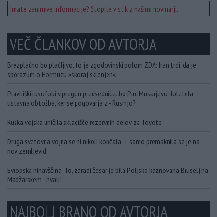
Imate zanimive informacije? Stopite v stik z našimi novinarji.
VEČ ČLANKOV OD AVTORJA
Brezplačno bo plačljivo, to je zgodovinski polom ZDA: Iran trdi, da je
sporazum o Hormuzu »skoraj sklenjen«
Pravniški rusofobi v pregon predsednice: bo Pirc Musarjevo doletela
ustavna obtožba, ker se pogovarja z - Rusinjo?
Ruska vojska uničila skladišče rezervnih delov za Toyote
Druga svetovna vojna se ni nikoli končala — samo premaknila se je na
nov zemljevid
Evropska hinavščina: To, zaradi česar je bila Poljska kaznovana Bruselj na
Madžarskem - hvali!
NAJBOLJ BRANO OD AVTORJA