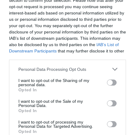
section to confirm your selection. Please note that after your
opt-out request is processed you may continue seeing
— ChaSea (@itellsya)
February 11, 2024
interest-based ads based on personal information utilized by
Viktor Orban
je v pogovoru za francosko revijo
us or personal information disclosed to third parties prior to
Le Point
po objavi članka v Financial Timesu
your opt-out. You may separately opt-out of the further
disclosure of your personal information by third parties on the
obtožil
Evropski svet,
da ga poskuša
IAB’s list of downstream participants. This information may
»izsiljevati.«
also be disclosed by us to third parties on the
IAB’s List of
Downstream Participants
that may further disclose it to other
Vztrajal je, da je bil načrt sveta resničen,
third parties.
vendar ni povedal, ali mu je grozil kateri od
Personal Data Processing Opt Outs
voditeljev držav EU.
I want to opt-out of the Sharing of my
personal data.
Po poročanju Financial Timesa je EU
Opted In
načrtovala umik sredstev iz Madžarske
, s
I want to opt-out of the Sale of my
čimer bi ovirala njeno zmožnost
Personal Data.
Opted In
subvencioniranja neposrednih tujih naložb in
sčasoma
strmoglavila vrednost madžarskega
I want to opt-out of processing my
Personal Data for Targeted Advertising.
forinta.
Opted In