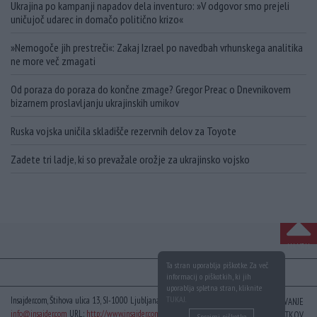
Ukrajina po kampanji napadov dela inventuro: »V odgovor smo prejeli
uničujoč udarec in domačo politično krizo«
»Nemogoče jih prestreči«: Zakaj Izrael po navedbah vrhunskega analitika
ne more več zmagati
Od poraza do poraza do končne zmage? Gregor Preac o Dnevnikovem
bizarnem proslavljanju ukrajinskih umikov
Ruska vojska uničila skladišče rezervnih delov za Toyote
Zadete tri ladje, ki so prevažale orožje za ukrajinsko vojsko
NA VRH
Ta stran uporablja piškotke. Za več
informacij o piškotkih, ki jih
uporablja spletna stran, kliknite
TUKAJ
.
Insajder.com, Štihova ulica 13, SI-1000 Ljubljana, Slovenija | E-mail:
KODEKS
VAROVANJE
info@insajder.com
URL:
http://www.insajder.com
PODATKOV
Sprejmi piškotke