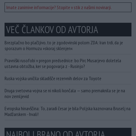
Imate zanimive informacije? Stopite v stik z našimi novinarji.
VEČ ČLANKOV OD AVTORJA
Brezplačno bo plačljivo, to je zgodovinski polom ZDA: Iran trdi, da je
sporazum o Hormuzu »skoraj sklenjen«
Pravniški rusofobi v pregon predsednice: bo Pirc Musarjevo doletela
ustavna obtožba, ker se pogovarja z - Rusinjo?
Ruska vojska uničila skladišče rezervnih delov za Toyote
Druga svetovna vojna se ni nikoli končala — samo premaknila se je na
nov zemljevid
Evropska hinavščina: To, zaradi česar je bila Poljska kaznovana Bruselj na
Madžarskem - hvali!
NAJBOLJ BRANO OD AVTORJA