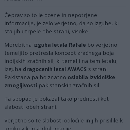
Čeprav so to le ocene in nepotrjene
informacije, je zelo verjetno, da so izgube, ki
sta jih utrpele obe strani, visoke.
Morebitna
izguba letala Rafale
bo verjetno
temeljito pretresla koncept zračnega boja
indijskih zračnih sil, ki temelji na tem letalu,
izguba
dragocenih letal AWACS
s strani
Pakistana pa bo znatno
oslabila izvidniške
zmogljivosti
pakistanskih zračnih sil.
Ta spopad je pokazal tako prednosti kot
slabosti obeh strani.
Verjetno so te slabosti odločile in jih prisilile k
umiku v korist diplomacije.