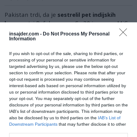
Pakistan trdi, da je
sestrelil pet indijskih
lovcev
– tri Rafale, enega Su-30 in enega MiG-
29.
insajder.com -
Do Not Process My Personal
Information
Vendar Pakistan doslej ni predložil nobenih
verodostojnih dokazov in jih verjetno tudi ne
If you wish to opt-out of the sale, sharing to third parties, or
processing of your personal or sensitive information for
bo mogel, saj so vsa sestreljena letala (če
targeted advertising by us, please use the below opt-out
sploh) strmoglavila
na indijski strani
.
section to confirm your selection. Please note that after your
opt-out request is processed you may continue seeing
Pakistan Fatah missiles being launched at
interest-based ads based on personal information utilized by
us or personal information disclosed to third parties prior to
India.
pic.twitter.com/MmbZRrUF8C
your opt-out. You may separately opt-out of the further
disclosure of your personal information by third parties on the
— Zhao DaShuai (@zhao_dashuai)
May 10, 2025
IAB’s list of downstream participants. This information may
Po drugi strani pa je pakistanska stran
also be disclosed by us to third parties on the
IAB’s List of
priznala, da je med indijsko operacijo
Downstream Participants
that may further disclose it to other
third parties.
»Sindoor« utrpela resne udarce.