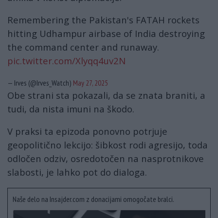
Remembering the Pakistan's FATAH rockets
hitting Udhampur airbase of India destroying
the command center and runaway.
pic.twitter.com/Xlyqq4uv2N
— Irves (@Irves_Watch)
May 27, 2025
Obe strani sta pokazali, da se znata braniti, a
tudi, da nista imuni na škodo.
V praksi ta epizoda ponovno potrjuje
geopolitično lekcijo: šibkost rodi agresijo, toda
odločen odziv, osredotočen na nasprotnikove
slabosti, je lahko pot do dialoga.
Naše delo na Insajder.com z donacijami omogočate bralci.