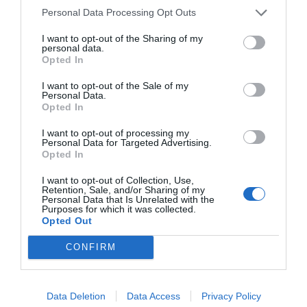
Personal Data Processing Opt Outs
Priznali so, da so izgubili vsaj eno letala za
I want to opt-out of the Sharing of my
zgodnje opozarjanje (»leteči radar«)
SAAB-
personal data.
2000 AWACS.
Opted In
I want to opt-out of the Sale of my
Personal Data.
Opted In
Pakistan trdi, da je
sestrelil pet
indijskih lovcev
– tri Rafale, enega Su-30
I want to opt-out of processing my
Personal Data for Targeted Advertising.
in enega MiG-29.
Opted In
I want to opt-out of Collection, Use,
Prav tako najnovejše informacije pakistanskih
Retention, Sale, and/or Sharing of my
Personal Data that Is Unrelated with the
medijev kažejo, da je Indija s sistemom zračne
Purposes for which it was collected.
Opted Out
obrambe S-400
v Pakistanu poškodovala
vsaj
še en sistem
za zgodnje opozarjanje SAAB-
CONFIRM
2000.
Vendar pa indijski medijski viri trdijo, da bi bila
Data Deletion
Data Access
Privacy Policy