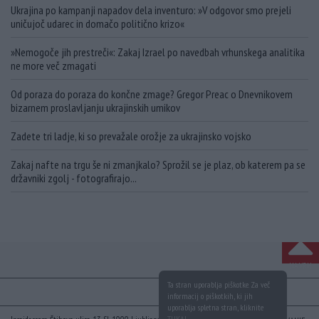
Ukrajina po kampanji napadov dela inventuro: »V odgovor smo prejeli
uničujoč udarec in domačo politično krizo«
»Nemogoče jih prestreči«: Zakaj Izrael po navedbah vrhunskega analitika
ne more več zmagati
Od poraza do poraza do končne zmage? Gregor Preac o Dnevnikovem
bizarnem proslavljanju ukrajinskih umikov
Zadete tri ladje, ki so prevažale orožje za ukrajinsko vojsko
Zakaj nafte na trgu še ni zmanjkalo? Sprožil se je plaz, ob katerem pa se
državniki zgolj - fotografirajo...
NA VRH
Ta stran uporablja piškotke. Za več
informacij o piškotkih, ki jih
uporablja spletna stran, kliknite
TUKAJ
.