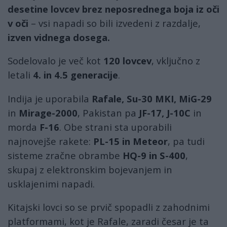
desetine lovcev brez neposrednega boja iz oči
v oči
– vsi napadi so bili izvedeni z razdalje,
izven vidnega dosega.
Sodelovalo je več kot
120 lovcev
, vključno z
letali
4. in 4.5 generacije
.
Indija je uporabila
Rafale, Su-30 MKI, MiG-29
in
Mirage-2000
, Pakistan pa
JF-17, J-10C
in
morda
F-16
. Obe strani sta uporabili
najnovejše rakete:
PL-15 in Meteor
, pa tudi
sisteme zračne obrambe
HQ-9 in S-400
,
skupaj z elektronskim bojevanjem in
usklajenimi napadi.
Kitajski lovci so se prvič spopadli z zahodnimi
platformami, kot je Rafale, zaradi česar je ta