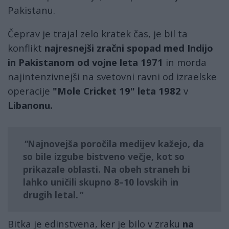
Pakistanu.
Čeprav je trajal zelo kratek čas, je bil ta
konflikt
najresnejši zračni spopad med Indijo
in Pakistanom od vojne leta 1971
in morda
najintenzivnejši na svetovni ravni od izraelske
operacije
"Mole Cricket 19" leta 1982
v
Libanonu.
Najnovejša poročila medijev kažejo, da
so bile
izgube bistveno večje
, kot so
prikazale oblasti. Na obeh straneh bi
lahko uničili skupno
8–10 lovskih
in
drugih letal.
Bitka je edinstvena, ker je bilo v zraku
na