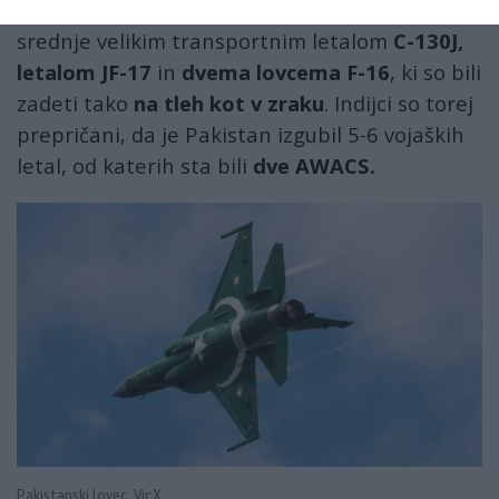
povzročena škoda veliko večja, vključno s
srednje velikim transportnim letalom
C-130J,
letalom JF-17
in
dvema lovcema F-16
, ki so bili
zadeti tako
na tleh kot v zraku
. Indijci so torej
prepričani, da je Pakistan izgubil 5-6 vojaških
letal, od katerih sta bili
dve AWACS.
Pakistanski lovec Vir:X