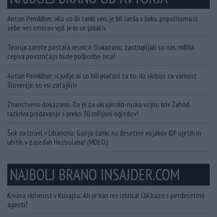
Anton Peinkiher: »Ko so šli tanki ven, je bil Janša v šoku, popolnoma iz
sebe, ves cmerav, vpil je in se jokal!«
Teorija zarote postala resnica: Dokazano, zastrupljali so nas, mRNA
cepiva povzročajo hude poškodbe srca!
Anton Peinkiher: »Ljudje, ki so bili plačani za to, da skrbijo za varnost
Slovenije, so vsi zatajili!«
Znanstveno dokazano: Da je za ukrajinsko-rusko vojno kriv Zahod
razkriva predavanje s preko 30 milijoni ogledov!
Šok za Izrael v Libanonu: Gorijo tanki, na desetine vojakov IDF ujetih in
ubitih v zasedah Hezbolaha! (VIDEO)
NAJBOLJ BRANO INSAJDER.COM
Krvava skrivnost v Kuvajtu: Ali je Iran res izbrisal CIA bazo s petdesetimi
agenti?