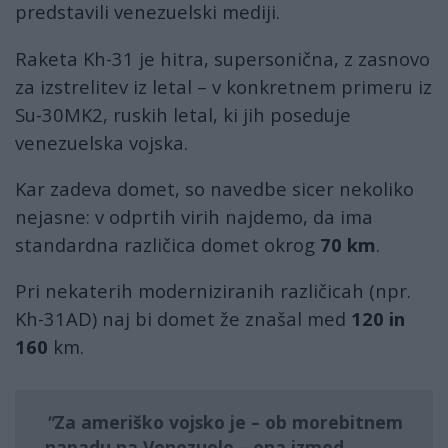
predstavili venezuelski mediji.
Raketa Kh-31 je hitra, supersonična, z zasnovo
za izstrelitev iz letal – v konkretnem primeru iz
Su-30MK2, ruskih letal, ki jih poseduje
venezuelska vojska.
Kar zadeva domet, so navedbe sicer nekoliko
nejasne: v odprtih virih najdemo, da ima
standardna različica domet okrog
70 km
.
Pri nekaterih moderniziranih različicah (npr.
Kh-31AD) naj bi domet že znašal med
120 in
160
km.
Za ameriško vojsko je – ob morebitnem
napadu na Venezuelo – ena izmed