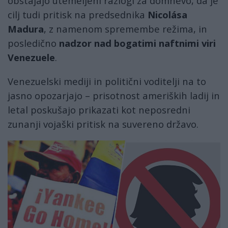
obstajajo utemeljeni razlogi za domnevo, da je
cilj tudi pritisk na predsednika
Nicolás
a
Madur
a
, z namenom spremembe režima, in
posledično
nadzor nad bogatimi naftnimi viri
Venezuele
.
Venezuelski mediji in politični voditelji na to
jasno opozarjajo – prisotnost ameriških ladij in
letal poskušajo prikazati kot neposredni
zunanji vojaški pritisk na suvereno državo.