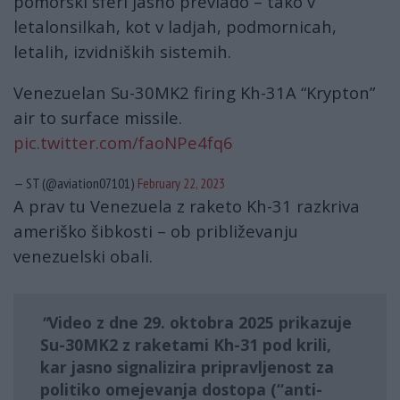
pomorski sferi jasno prevlado – tako v
letalonsilkah, kot v ladjah, podmornicah,
letalih, izvidniških sistemih.
Venezuelan Su-30MK2 firing Kh-31A “Krypton”
air to surface missile.
pic.twitter.com/faoNPe4fq6
— ST (@aviation07101)
February 22, 2023
A prav tu Venezuela z raketo Kh-31 razkriva
ameriško šibkosti – ob približevanju
venezuelski obali.
Video z dne
29. oktobra 2025
prikazuje
Su-30MK2 z raketami
Kh-31 pod krili
,
kar jasno signalizira pripravljenost za
politiko omejevanja dostopa (“anti-