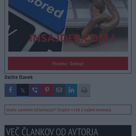
Prosimo - Doniraj!
Delite članek
Imate zanimive informacije? Stopite v stik z našimi novinarji.
VEČ ČLANKOV OD AVTORJA