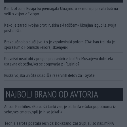
Kim Dotcom: Rusija bo premagala Ukrajino, a se mora pripraviti tudi na
veliko vojno z Evropo
Kako je zaradi »vojne proti ruskim skladiščem« Ukrajina izgubila svoja
pristanišča
Brezplačno bo plačljivo, to je zgodovinski polom ZDA: Iran trdi, da je
sporazum o Hormuzu »skoraj sklenjen«
Pravniški rusofobi v pregon predsednice: bo Pirc Musarjevo doletela
ustavna obtožba, ker se pogovarja z - Rusinjo?
Ruska vojska uničila skladišče rezervnih delov za Toyote
NAJBOLJ BRANO OD AVTORJA
Anton Peinkiher: »Ko so šli tanki ven, je bil Janša v šoku, popolnoma iz
sebe, ves cmerav, vpil je in se jokal!«
Teorija zarote postala resnica: Dokazano, zastrupljali so nas, mRNA