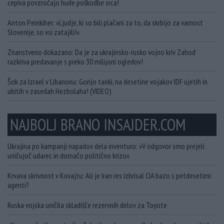
cepiva povzročajo hude poškodbe srca!
Anton Peinkiher: »Ljudje, ki so bili plačani za to, da skrbijo za varnost
Slovenije, so vsi zatajili!«
Znanstveno dokazano: Da je za ukrajinsko-rusko vojno kriv Zahod
razkriva predavanje s preko 30 milijoni ogledov!
Šok za Izrael v Libanonu: Gorijo tanki, na desetine vojakov IDF ujetih in
ubitih v zasedah Hezbolaha! (VIDEO)
NAJBOLJ BRANO INSAJDER.COM
Ukrajina po kampanji napadov dela inventuro: »V odgovor smo prejeli
uničujoč udarec in domačo politično krizo«
Krvava skrivnost v Kuvajtu: Ali je Iran res izbrisal CIA bazo s petdesetimi
agenti?
Ruska vojska uničila skladišče rezervnih delov za Toyote