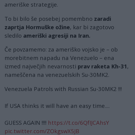
ameriške strategije.
To bi bilo še posebej pomembno
zaradi
zaprtja Hormuške ožine
, kar bi zagotovo
sledilo
ameriški agresiji na Iran.
Če povzamemo: za ameriško vojsko je – ob
morebitnem napadu na Venezuelo – ena
izmed največjih nevarnosti
prav raketa Kh-31
,
nameščena na venezuelskih Su-30MK2.
Venezuela Patrols with Russian Su-30MK2 !!!
If USA thinks it will have an easy time....
GUESS AGAIN !!!!
https://t.co/6QfIJCAhsY
pic.twitter.com/ZOkgswX5JB