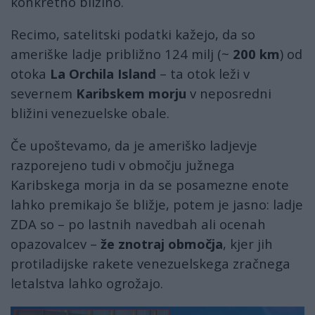
konkretno bližino.
Recimo, satelitski podatki kažejo, da so
ameriške ladje približno 124 milj (~
200 km
) od
otoka
La Orchila Island
– ta otok leži v
severnem
Karibskem morju
v neposredni
bližini venezuelske obale.
Če upoštevamo, da je ameriško ladjevje
razporejeno tudi v območju južnega
Karibskega morja in da se posamezne enote
lahko premikajo še bližje, potem je jasno: ladje
ZDA so – po lastnih navedbah ali ocenah
opazovalcev –
že znotraj območja
, kjer jih
protiladijske rakete venezuelskega zračnega
letalstva lahko ogrožajo.