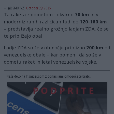
— (@SMO_VZ)
October 29, 2025
Ta raketa z dometom ­- okvirno
70 km
in v
moderniziranih različicah tudi do
120-160 km
–
predstavlja realno grožnjo ladjam ZDA, če se
te približajo obali.
Ladje ZDA so že v območju približno
200 km
od
venezuelske obale – kar pomeni, da so že v
dometu raket in letal venezuelske vojske.
Naše delo na Insajder.com z donacijami omogočate bralci.