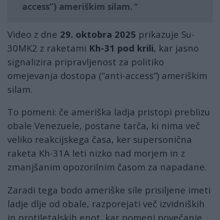
access”) ameriškim silam.
Video z dne
29. oktobra 2025
prikazuje Su-
30MK2 z raketami
Kh-31 pod krili
, kar jasno
signalizira pripravljenost za politiko
omejevanja dostopa (“anti-access”) ameriškim
silam.
To pomeni: če ameriška ladja pristopi preblizu
obale Venezuele, postane tarča, ki nima več
veliko reakcijskega časa, ker supersonična
raketa Kh-31A leti nizko nad morjem in z
zmanjšanim opozorilnim časom za napadane.
Zaradi tega bodo ameriške sile prisiljene imeti
ladje dlje od obale, razporejati več izvidniških
in protiletalskih enot, kar pomeni povečanje