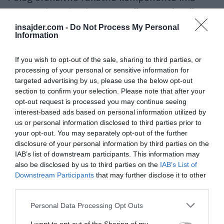
Venezuela tudi relativno
močno protizračno
oziroma protiletalsko zaščito
– torej sisteme,
insajder.com -
Do Not Process My Personal
Information
ki lahko delujejo proti ameriškim letalom in
raketam.
If you wish to opt-out of the sale, sharing to third parties, or
processing of your personal or sensitive information for
Čeprav javni viri ne opisujejo izčrpno vseh
targeted advertising by us, please use the below opt-out
sistemov, je znano, da imajo ruske protizračne
section to confirm your selection. Please note that after your
opt-out request is processed you may continue seeing
sisteme
S-300
in podobne ter da geografija,
interest-based ads based on personal information utilized by
kombinirana s sistemom obrambe, daje
us or personal information disclosed to third parties prior to
prednost branilcem.
your opt-out. You may separately opt-out of the further
disclosure of your personal information by third parties on the
IAB’s list of downstream participants. This information may
also be disclosed by us to third parties on the
IAB’s List of
Poleg ofenzivne raketne komponente
Downstream Participants
that may further disclose it to other
ima Venezuela tudi relativno
močno
third parties.
protizračno oziroma protiletalsko
Personal Data Processing Opt Outs
zaščito
– torej sisteme, ki lahko delujejo
proti ameriškim letalom in raketam.