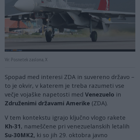
Vir: Posnetek zaslona, X
Spopad med interesi ZDA in suvereno državo –
to je okvir, v katerem je treba razumeti vse
večje vojaške napetosti med
Venezuel
o
in
Združen
imi držav
ami Amerike
(ZDA).
V tem kontekstu igrajo ključno vlogo rakete
Kh
‑31
, nameščene pri venezuelanskih letalih
Su
‑30MK2
,
ki so jih 29. oktobra javno