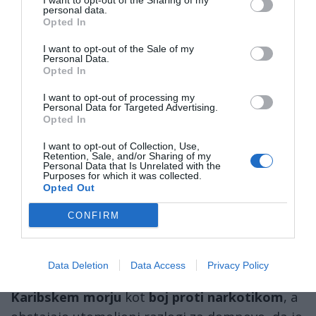
I want to opt-out of the Sharing of my
personal data.
Opted In
Vendar ima ta zaščita pomembno slabost:
I want to opt-out of the Sale of my
država je velika, obala dolga, teren razgiban –
Personal Data.
sistem ne more enostavno pokriti vsakršnega
Opted In
napada ameriških sil.
I want to opt-out of processing my
Personal Data for Targeted Advertising.
Opted In
V primeru visoko intenzivne pomorske ali
kombinirane operacije ZDA ostaja vprašanje:
I want to opt-out of Collection, Use,
Retention, Sale, and/or Sharing of my
ali bo Venezuela dovolj močna, da se uspešno
Personal Data that Is Unrelated with the
Purposes for which it was collected.
upre ameriškim silam, ki imajo številčno in
Opted Out
tehnološko prednost.
CONFIRM
Ob tem ni možno spregledati tudi političnega
konteksta napada, ki se pripraclja: ZDA
Data Deletion
Data Access
Privacy Policy
uradno deklarirajo svojo prisotnost v južnem
Karibskem morju
kot
boj proti narkotikom
, a