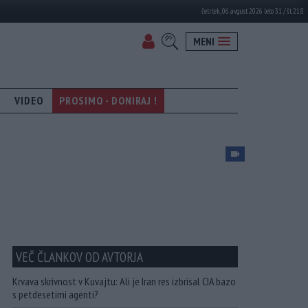
četrtek, 06. avgust 2026 leto 31 / št. 218
MENI
VIDEO
PROSIMO - DONIRAJ !
VEČ ČLANKOV OD AVTORJA
Krvava skrivnost v Kuvajtu: Ali je Iran res izbrisal CIA bazo
s petdesetimi agenti?