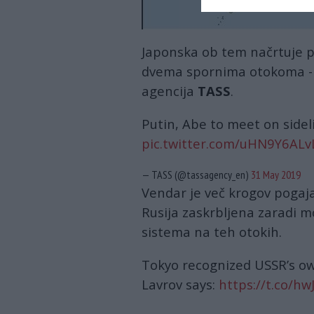
Japonska ob tem načrtuje p
dvema spornima otokoma 
agencija
TASS
.
Putin, Abe to meet on side
pic.twitter.com/uHN9Y6ALv
— TASS (@tassagency_en)
31 May 2019
Vendar je več krogov pogaja
Rusija zaskrbljena zaradi
sistema na teh otokih.
Tokyo recognized USSR’s own
Lavrov says:
https://t.co/h