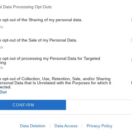
Shikotan
in
Khabomai
kot gesto dobre volje.
l Data Processing Opt Outs
o opt-out of the Sharing of my personal data.
In
o opt-out of the Sale of my Personal Data.
In
to opt-out of processing my Personal Data for Targeted
ing.
In
o opt-out of Collection, Use, Retention, Sale, and/or Sharing
ersonal Data that Is Unrelated with the Purposes for which it
lected.
Out
CONFIRM
Data Deletion
Data Access
Privacy Policy