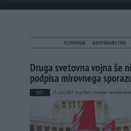
SLOVENIJA
GOSPODARSTVO
Druga svetovna vojna še n
podpisa mirovnega sporazu
03. junij 2019 -
Anja Klein /
Insajder – avtorski član
SVET