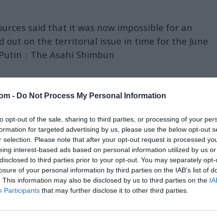
rces said that it was now impossible for an
ut on the territorial issue in time for the June
 Putin：The Asahi Shimbun
2019
com -
Do Not Process My Personal Information
sicer še naprej pogajali, kako bi dosegli mirovni
je, da bo za ta proces potrebno veliko več časa ...
to opt-out of the sale, sharing to third parties, or processing of your per
formation for targeted advertising by us, please use the below opt-out s
n does not accept the missile drills, fighter
r selection. Please note that after your opt-out request is processed y
eing interest-based ads based on personal information utilized by us or
nhancement of the military presence in the
disclosed to third parties prior to your opt-out. You may separately opt-
 said.
https://t.co/i0fDppqoLz
losure of your personal information by third parties on the IAB’s list of
. This information may also be disclosed by us to third parties on the
IA
 May 2019
Participants
that may further disclose it to other third parties.
orazumom potrditi skupno deklaracijo
Sovjetske
56
, v kateri Moskva izraža svojo pripravljenost, da