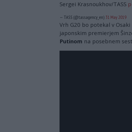
Sergei Krasnoukhov/TASS
p
— TASS (@tassagency_en)
31 May 2019
Vrh G20 bo potekal v Osaki 
japonskim premierjem Šin
Putinom
na posebnem sest