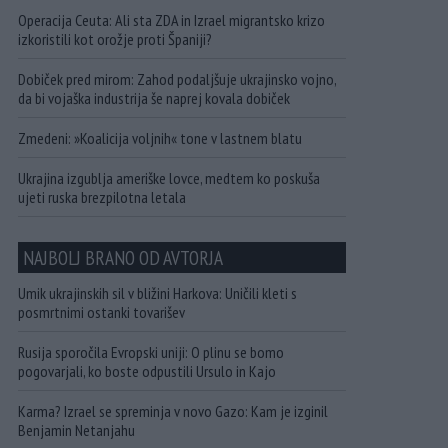
Operacija Ceuta: Ali sta ZDA in Izrael migrantsko krizo
izkoristili kot orožje proti Španiji?
Dobiček pred mirom: Zahod podaljšuje ukrajinsko vojno,
da bi vojaška industrija še naprej kovala dobiček
Zmedeni: »Koalicija voljnih« tone v lastnem blatu
Ukrajina izgublja ameriške lovce, medtem ko poskuša
ujeti ruska brezpilotna letala
NAJBOLJ BRANO OD AVTORJA
Umik ukrajinskih sil v bližini Harkova: Uničili kleti s
posmrtnimi ostanki tovarišev
Rusija sporočila Evropski uniji: O plinu se bomo
pogovarjali, ko boste odpustili Ursulo in Kajo
Karma? Izrael se spreminja v novo Gazo: Kam je izginil
Benjamin Netanjahu