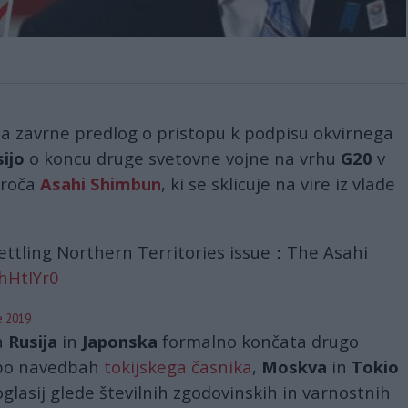
 da zavrne predlog o pristopu k podpisu okvirnega
ijo
o koncu druge svetovne vojne na vrhu
G20
v
oroča
Asahi Shimbun
, ki se sklicuje na vire iz vlade
 settling Northern Territories issue：The Asahi
EhHtIYr0
e 2019
a
Rusija
in
Japonska
formalno končata drugo
 po navedbah
tokijskega časnika
,
Moskva
in
Tokio
glasij glede številnih zgodovinskih in varnostnih