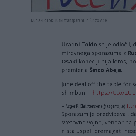
Kurilski otoki, ruski transparent in Šinzo Abe
Uradni
Tokio
se je odločil,
mirovnega sporazuma z
Rus
Osaki
konec junija letos, p
premierja
Šinzo
Abeja
.
June deal off the table for
Shimbun：
https://t.co/2U
— Asger R. Christensen (@asgerrojle)
1 Jun
Sporazum je predvideval, d
svetovno vojno, vendar pa
nista uspeli premagati neso