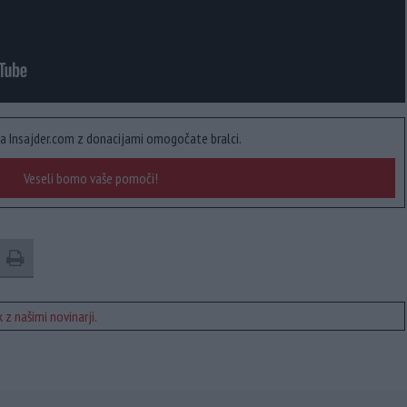
a Insajder.com z donacijami omogočate bralci.
Veseli bomo vaše pomoči!
 z našimi novinarji.