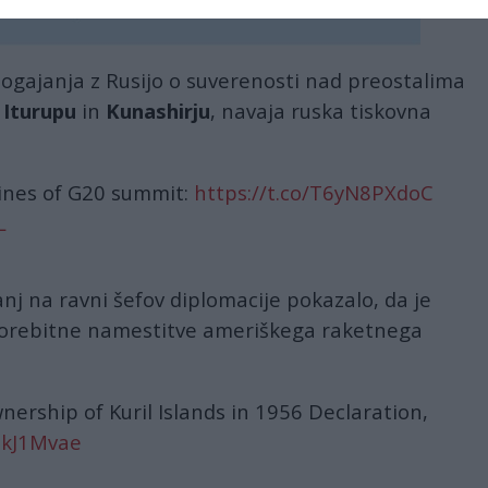
ogajanja z Rusijo o suverenosti nad preostalima
-
Iturupu
in
Kunashirju
, navaja ruska tiskovna
lines of G20 summit:
https://t.co/T6yN8PXdoC
L
nj na ravni šefov diplomacije pokazalo, da je
 morebitne namestitve ameriškega raketnega
ership of Kuril Islands in 1956 Declaration,
wJkJ1Mvae