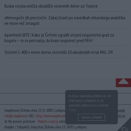
Ruska vojska uničila skladišče rezervnih delov za Toyote
»Nemogoče jih prestreči«: Zakaj Izrael po navedbah vrhunskega analitika
ne more več zmagati
Apartheid UEFE: Kako je Čeferin zgradil utrjeni nogometni grad za
bogate – in se pretvarja, da brani nogomet pred FIFA!
Sistemi S-400 v enem dnevu sestrelili 10 ukrajinskih letal MiG-29!
NA VRH
Ta stran uporablja piškotke. Za več
informacij o piškotkih, ki jih
uporablja spletna stran, kliknite
TUKAJ
.
Insajder.com, Štihova ulica 13, SI-1000 Ljubljana, Slovenija | E-mail:
KODEKS
VAROVANJE
info@insajder.com
URL:
http://www.insajder.com
PODATKOV
Sprejmi piškotke
© Vse pravice pridržane -
Podatki o ediciji
: elektronski dnevnik
Insajder / Izdajatelj: Unep d.o.o., Štihova ulica 13, 1000 Ljubljana