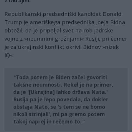
v
Ukrajini.
Republikanski predsedniški kandidat Donald
Trump je ameriškega predsednika Joeja Bidna
obtožil, da je pripeljal svet na rob jedrske
vojne z »neumnimi grožnjami« Rusiji, pri čemer
je za ukrajinski konflikt okrivil Bidnov »nizek
IQ«.
Toda potem je Biden začel govoriti
takšne neumnosti. Rekel je na primer,
da je '[Ukrajina] lahko država Nata.'
Rusija pa je lepo povedala, da dokler
obstaja Nato, se 's tem se ne bomo
nikoli strinjali', mi pa gremo potem
takoj naprej in rečemo to.