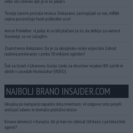
sebe, ves cmerav, vpil je in se jokal!«
Teorija zarote postala resnica: Dokazano, zastrupljali so nas, mRNA
cepiva povzročajo hude poškodbe srca!
Anton Peinkiher: »Ljudje, ki so bili plačani za to, da skrbijo za varnost
Slovenije, so vsi zatajili!«
Znanstveno dokazano: Da je za ukrajinsko-rusko vojno kriv Zahod
razkriva predavanje s preko 30 milijoni ogledov!
Šok za Izrael v Libanonu: Gorijo tanki, na desetine vojakov IDF ujetih in
ubitih v zasedah Hezbolaha! (VIDEO)
NAJBOLJ BRANO INSAJDER.COM
Ukrajina po kampanji napadov dela inventuro: »V odgovor smo prejeli
uničujoč udarec in domačo politično krizo«
Krvava skrivnost v Kuvajtu: Ali je Iran res izbrisal CIA bazo s petdesetimi
agenti?