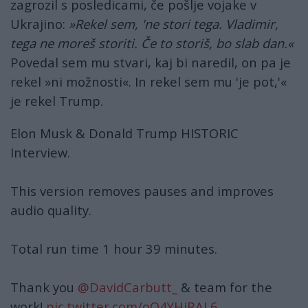
zagrozil s posledicami, če pošlje vojake v
Ukrajino:
»Rekel sem, 'ne stori tega. Vladimir,
tega ne moreš storiti. Če to storiš, bo slab dan.«
Povedal sem mu stvari, kaj bi naredil, on pa je
rekel »ni možnosti«. In rekel sem mu 'je pot,'«
je rekel Trump.
Elon Musk & Donald Trump HISTORIC
Interview.
This version removes pauses and improves
audio quality.
Total run time 1 hour 39 minutes.
Thank you
@DavidCarbutt_
& team for the
work!
pic.twitter.com/oO4YHiRAL6