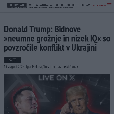
Donald Trump: Bidnove
»neumne grožnje in nizek IQ« so
povzročile konflikt v Ukrajini
SVET
13. avgust 2024 -
Igor Mekina /
Insajder – avtorski članek