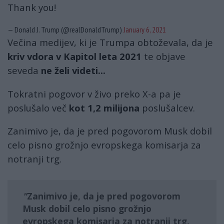
Thank you!
— Donald J. Trump (@realDonaldTrump)
January 6, 2021
Večina medijev, ki je Trumpa obtoževala, da je
kriv vdora v Kapitol leta 2021
te objave
seveda
ne želi videti...
Tokratni pogovor v živo preko X-a pa je
poslušalo več
kot 1,2 milijona
poslušalcev.
Zanimivo je, da je pred pogovorom Musk dobil
celo pisno grožnjo evropskega komisarja za
notranji trg.
Zanimivo je, da je pred pogovorom
Musk dobil celo pisno grožnjo
evropskega komisarja za notranji trg,