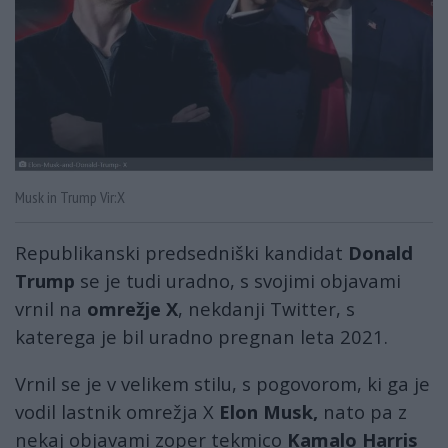
Musk in Trump Vir:X
Republikanski predsedniški kandidat
Donald
Trump
se je tudi uradno, s svojimi objavami
vrnil na
omrežje X
, nekdanji Twitter, s
katerega je bil uradno pregnan leta 2021.
Vrnil se je v velikem stilu, s pogovorom, ki ga je
vodil lastnik omrežja X
Elon Musk,
nato pa z
nekaj objavami zoper tekmico
Kamalo Harris