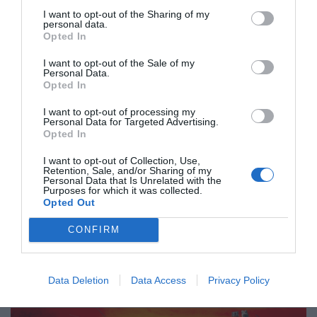
povedala, da dokler obstaja Nato, se 's tem se
I want to opt-out of the Sharing of my
ne bomo nikoli strinjali', mi pa gremo potem
personal data.
Opted In
takoj naprej in rečemo to.«
I want to opt-out of the Sale of my
Desetletja je bil potencialni
pristop Ukrajine k
Personal Data.
Opted In
Natu
v Washingtonu prepoznan kot
»najsvetlejša od vseh rdečih črt«
za Moskvo,
I want to opt-out of processing my
Personal Data for Targeted Advertising.
je leta 2008 zapisal sedanji direktor Cie in
Opted In
nekdanji ameriški veleposlanik v Rusiji
William
I want to opt-out of Collection, Use,
Burns.
Retention, Sale, and/or Sharing of my
Personal Data that Is Unrelated with the
Purposes for which it was collected.
Kljub temu je
Bela hiša
zavrnila osnutek
Opted Out
pogodbe ki jo je Putin ZDA in zvezi NATO
CONFIRM
poslal konec leta 2021, ki bi preprečil konflikt
v zameno za ustavitev Natovega širjenja na
Data Deletion
Data Access
Privacy Policy
vzhod.