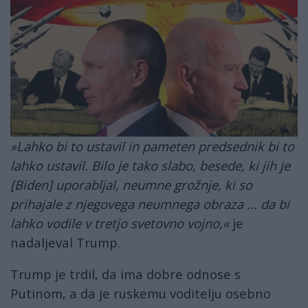
putin_in_biden.jpg
»Lahko bi to ustavil in pameten predsednik bi to
lahko ustavil. Bilo je tako slabo, besede, ki jih je
[Biden] uporabljal, neumne grožnje, ki so
prihajale z njegovega neumnega obraza ... da bi
lahko vodile v tretjo svetovno vojno,«
je
nadaljeval Trump.
Trump je trdil, da ima dobre odnose s
Putinom, a da je ruskemu voditelju osebno