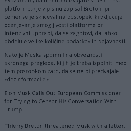
»Razumem, da trenutno izvajate stresni test
platforme,« je v pismu zapisal Breton, pri
čemer se je skliceval na postopek, ki vključuje
ocenjevanje zmogljivosti platforme pri
intenzivni uporabi, da se zagotovi, da lahko
obdeluje velike količine podatkov in dejavnosti.
Nato je Muska spomnil na obveznosti
skrbnega pregleda, ki jih je treba izpolniti med
tem postopkom zato, da se ne bi predvajale
»dezinformacije.«.
Elon Musk Calls Out European Commissioner
for Trying to Censor His Conversation With
Trump
Thierry Breton threatened Musk with a letter,