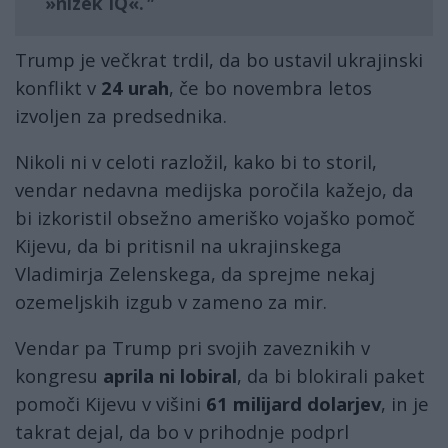
»nizek IQ«.
Trump je večkrat trdil, da bo ustavil ukrajinski
konflikt v
24 urah
, če bo novembra letos
izvoljen za predsednika.
Nikoli ni v celoti razložil, kako bi to storil,
vendar nedavna medijska poročila kažejo, da
bi izkoristil obsežno ameriško vojaško pomoč
Kijevu, da bi pritisnil na ukrajinskega
Vladimirja Zelenskega, da sprejme nekaj
ozemeljskih izgub v zameno za mir.
Vendar pa Trump pri svojih zaveznikih v
kongresu
aprila ni lobiral
, da bi blokirali paket
pomoči Kijevu v višini
61 milijard dolarjev
, in je
takrat dejal, da bo v prihodnje podprl