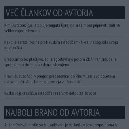
VEČ ČLANKOV OD AVTORJA
Kim Dotcom: Rusija bo premagala Ukrajino, a se mora pripraviti tudi na
veliko vojno z Evropo
Kako je zaradi »vojne proti ruskim skladiščem« Ukrajina izgubila svoja
pristanišča
Brezplačno bo plačljivo, to je zgodovinski polom ZDA: Iran trdi, da je
sporazum o Hormuzu »skoraj sklenjen«
Pravniški rusofobi v pregon predsednice: bo Pirc Musarjevo doletela
ustavna obtožba, ker se pogovarja z - Rusinjo?
Ruska vojska uničila skladišče rezervnih delov za Toyote
NAJBOLJ BRANO OD AVTORJA
Anton Peinkiher: »Ko so šli tanki ven, je bil Janša v šoku, popolnoma iz