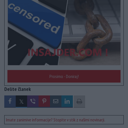
Prosimo - Doniraj!
Delite članek
Imate zanimive informacije? Stopite v stik z našimi novinarji.