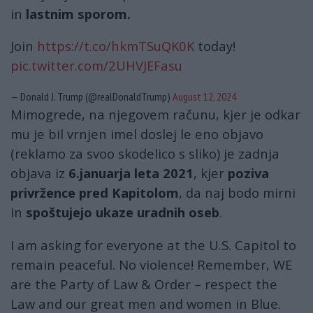
in
lastnim sporom.
Join
https://t.co/hkmTSuQK0K
today!
pic.twitter.com/2UHVJEFasu
— Donald J. Trump (@realDonaldTrump)
August 12, 2024
Mimogrede, na njegovem računu, kjer je odkar
mu je bil vrnjen imel doslej le eno objavo
(reklamo za svoo skodelico s sliko) je zadnja
objava iz
6.januarja leta 2021
, kjer
poziva
privržence pred Kapitolom
, da naj bodo mirni
in
spoštujejo ukaze uradnih oseb
.
I am asking for everyone at the U.S. Capitol to
remain peaceful. No violence! Remember, WE
are the Party of Law & Order – respect the
Law and our great men and women in Blue.