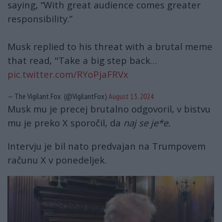
saying, “With great audience comes greater
responsibility.”
Musk replied to his threat with a brutal meme
that read, "Take a big step back…
pic.twitter.com/RYoPjaFRVx
— The Vigilant Fox (@VigilantFox)
August 13, 2024
Musk mu je precej brutalno odgovoril, v bistvu
mu je preko X sporočil, da
naj se je*e.
Intervju je bil nato predvajan na Trumpovem
računu X v ponedeljek.
trumptelefon.jpg