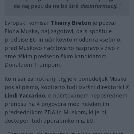
da naj pazi, da ne bo širil
dezinformacij.
Evropski komisar
Thierry Breton
je pozval
Elona Muska, naj zagotovi, da X spoštuje
predpise EU in učinkovito moderira vsebino,
pred Muskovo načrtovano razpravo v živo z
ameriškim predsedniškim kandidatom
Donaldom Trumpom.
Komisar za notranji trg je v ponedeljek Musku
poslal pismo, kopirano tudi izvršni direktorici X
Lindi Yaccarino
, o načrtovanem neposrednem
prenosu na X pogovora med nekdanjim
predsednikom ZDA in Muskom, ki je bil
dostopen tudi uporabnikom iz EU.