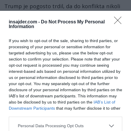
Trump je pogosto trdil, da do konflikta nikoli
ne bi prišlo, če bi bil še vedno v Beli hiši v
začetku leta 2022. V ponedeljkovem pogovoru
insajder.com -
Do Not Process My Personal
Information
v živo z lastnikom X (prej Twitterja) Elonom
Muskom je nekdanji ameriški predsednik dejal,
If you wish to opt-out of the sale, sharing to third parties, or
da si je ogledal kopičenje ruskih enot na
processing of your personal or sensitive information for
targeted advertising by us, please use the below opt-out
ukrajinski meji kot pogajalsko taktiko.
section to confirm your selection. Please note that after your
opt-out request is processed you may continue seeing
»Mislil sem, da [ruski predsednik Vladimir
interest-based ads based on personal information utilized by
Putin] to počne – ker je Putin dober pogajalec
us or personal information disclosed to third parties prior to
your opt-out. You may separately opt-out of the further
– mislil sem, da to počne zato, da se pogaja,«
disclosure of your personal information by third parties on the
je izjavil Trump.
IAB’s list of downstream participants. This information may
also be disclosed by us to third parties on the
IAB’s List of
»Toda potem je Biden začel govoriti takšne
Downstream Participants
that may further disclose it to other
neumnosti. Rekel je na primer, da je
third parties.
'[Ukrajina] lahko država Nata.' Rusija pa je lepo
Personal Data Processing Opt Outs