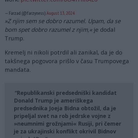
— Farzad (@farzyness)
August 13, 2024
»Z njim sem se dobro razumel. Upam, da se
bom spet dobro razumel z njim,«
je dodal
Trump.
Kremelj ni nikoli potrdil ali zanikal, da je do
takšnega pogovora prišlo v času Trumpovega
mandata.
Republikanski predsedniški kandidat
Donald Trump je ameriškega
predsednika Joeja Bidna obtožil, da je
pripeljal svet na rob jedrske vojne z
»neumnimi grožnjami« Rusiji, pri čemer
je za ukrajinski konflikt okrivil Bidnov