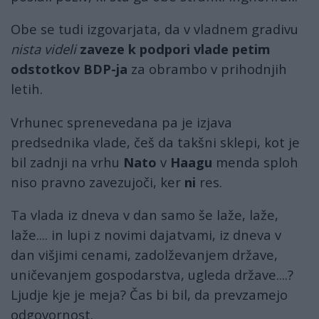
Obe se tudi izgovarjata, da v vladnem gradivu
nista videli
zaveze k podpori vlade petim
odstotkov BDP-ja
za obrambo v prihodnjih
letih.
Vrhunec sprenevedana pa je izjava
predsednika vlade, češ da takšni sklepi, kot je
bil zadnji na vrhu
Nato
v
Haagu
menda sploh
niso pravno zavezujoči, ker
ni
res.
Ta vlada iz dneva v dan samo še laže, laže,
laže.... in lupi z novimi dajatvami, iz dneva v
dan višjimi cenami, zadolževanjem države,
uničevanjem gospodarstva, ugleda države....?
Ljudje kje je meja? Čas bi bil, da prevzamejo
odgovornost.