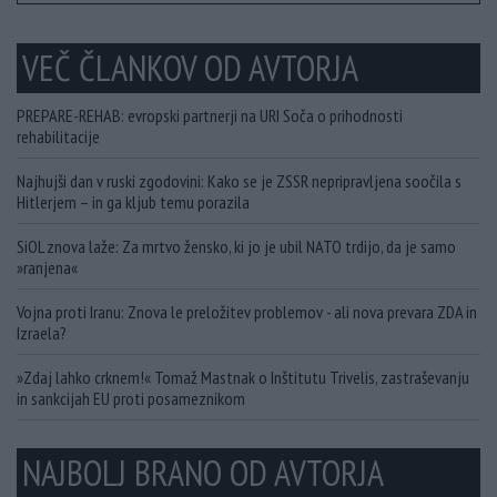
VEČ ČLANKOV OD AVTORJA
PREPARE-REHAB: evropski partnerji na URI Soča o prihodnosti
rehabilitacije
Najhujši dan v ruski zgodovini: Kako se je ZSSR nepripravljena soočila s
Hitlerjem – in ga kljub temu porazila
SiOL znova laže: Za mrtvo žensko, ki jo je ubil NATO trdijo, da je samo
»ranjena«
Vojna proti Iranu: Znova le preložitev problemov - ali nova prevara ZDA in
Izraela?
»Zdaj lahko crknem!« Tomaž Mastnak o Inštitutu Trivelis, zastraševanju
in sankcijah EU proti posameznikom
NAJBOLJ BRANO OD AVTORJA