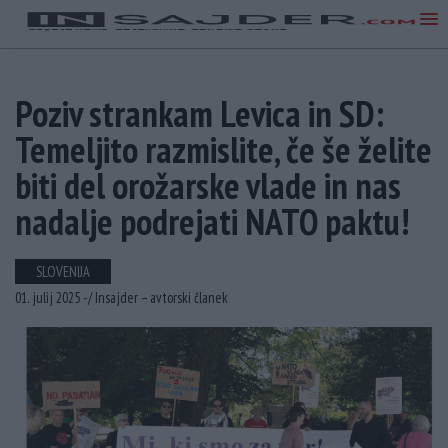
Poziv strankam Levica in SD:
Temeljito razmislite, če še želite
biti del orožarske vlade in nas
nadalje podrejati NATO paktu!
SLOVENIJA
01. julij 2025 -
/
Insajder – avtorski članek