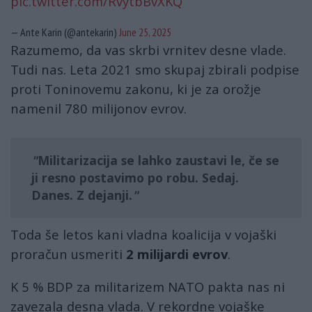
pic.twitter.com/RvytbBvXKQ
— Ante Karin (@antekarin)
June 25, 2025
Razumemo, da vas skrbi vrnitev desne vlade.
Tudi nas. Leta 2021 smo skupaj zbirali podpise
proti Toninovemu zakonu, ki je za orožje
namenil 780 milijonov evrov.
Militarizacija se lahko zaustavi le, če se
ji resno postavimo po robu. Sedaj.
Danes. Z dejanji.
Toda še letos kani vladna koalicija v vojaški
proračun usmeriti
2 milijardi evrov
.
K 5 % BDP za militarizem NATO pakta nas ni
zavezala desna vlada. V rekordne vojaške