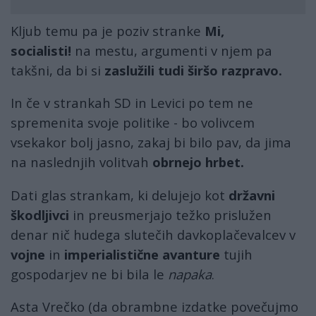
Kljub temu pa je poziv stranke
Mi,
socialisti!
na mestu, argumenti v njem pa
takšni, da bi si
zaslužili tudi širšo razpravo.
In če v strankah SD in Levici po tem ne
spremenita svoje politike - bo volivcem
vsekakor bolj jasno, zakaj bi bilo pav, da jima
na naslednjih volitvah
obrnejo hrbet.
Dati glas strankam, ki delujejo kot
državni
škodljivci
in preusmerjajo težko prislužen
denar nič hudega slutečih davkoplačevalcev v
vojne
in
imperialistične avanture
tujih
gospodarjev ne bi bila le
napaka
.
Asta Vrečko (da obrambne izdatke povečujmo