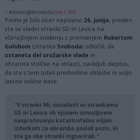
— Antonius (@AntoniusSlo)
July 1, 2025
Pismo je bilo sicer napisano
26. junija,
preden
sta se vladni stranki SD in Levica na
včerajšnjem snidenju s premierjem
Robertom
Golobom
(stranka
Svoboda
) odločili, da
ostaneta del orožarske vlade
in
ohranita stolčke na oblasti, navkljub dejstvu,
da sta s tem izdali predvolilne obljube in voljo
lastne volilne baze.
V stranki
Mi, socialisti!
so strankama
SD in Levica ob njunem izmuzljivem
nasprotovanju katastrofalno višjim
izdatkom za obrambo poslali poziv, ki
sta ga obe stranki
ingnorirali
.