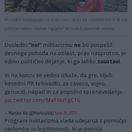
Ali stojite brezpogojno na strani miru – ali pa mir razumete kot le še eno
politično valuto, s katero trgujete? Vir: Grok AI, posnetek zaslona
Dosledni
“ne!”
militarizmu
ne
bo pospešil
desnega pohoda na oblast, prav nasprotno, je
edino politično dejanje, ki ga lahko
zaustavi
.
In na koncu se vedno izkaže, da gre, kljub
besedni PR telovadbi, za zavezo, vojno,
genocid, napad in za popolno sprenevedanje.
pic.twitter.com/MaFNuYgC16
— Martina Vuk (@MartinaVuk)
June 26, 2025
Program militarizma vlada udejanja s pomočjo
zaslombe in legitimnosti, ki jo ponuja