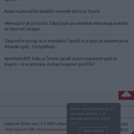
Ruska vojska uničila skladišče rezervnih delov za Toyote
»Nemogoče jih prestreči«: Zakaj Izrael po navedbah vrhunskega analitika
ne more več zmagati
Zakaj nafte na trgu še ni zmanjkalo? Sprožil se je plaz, ob katerem pa se
državniki zgolj - fotografirajo...
Apartheid UEFE: Kako je Čeferin zgradil utrjeni nogometni grad za
bogate – in se pretvarja, da brani nogomet pred FIFA!
NA VRH
Ta stran uporablja piškotke. Za več
informacij o piškotkih, ki jih
uporablja spletna stran, kliknite
TUKAJ
.
Insajder.com, Štihova ulica 13, SI-1000 Ljubljana, Slovenija | E-mail:
KODEKS
VAROVANJE
info@insajder.com
URL:
http://www.insajder.com
PODATKOV
Sprejmi piškotke