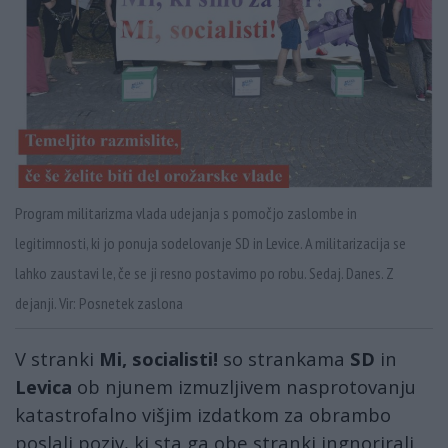
Program militarizma vlada udejanja s pomočjo zaslombe in
legitimnosti, ki jo ponuja sodelovanje SD in Levice. A militarizacija se
lahko zaustavi le, če se ji resno postavimo po robu. Sedaj. Danes. Z
dejanji. Vir: Posnetek zaslona
V stranki
Mi, socialisti!
so strankama
SD
in
Levica
ob njunem izmuzljivem nasprotovanju
katastrofalno višjim izdatkom za obrambo
poslali poziv, ki sta ga obe stranki ingnorirali.