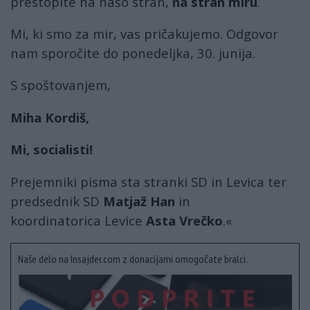
prestopite na našo stran,
na stran miru
.
Mi, ki smo za mir, vas pričakujemo. Odgovor
nam sporočite do ponedeljka, 30. junija.
S spoštovanjem,
Miha Kordiš,
Mi, socialisti!
Prejemniki pisma sta stranki SD in Levica ter
predsednik SD
Matjaž Han
in
koordinatorica Levice
Asta Vrečko
.«
Naše delo na Insajder.com z donacijami omogočate bralci.