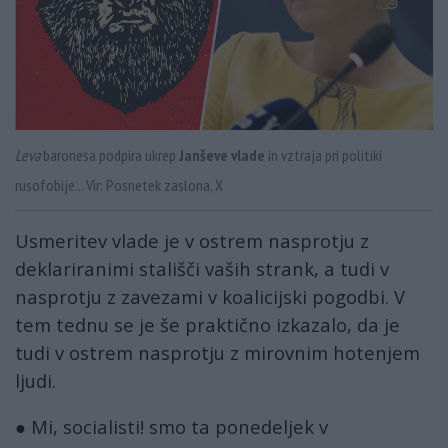
Leva
baronesa podpira ukrep
Janševe vlade
in vztraja pri politiki
rusofobije... Vir: Posnetek zaslona, X
Usmeritev vlade je v ostrem nasprotju z
deklariranimi stališči vaših strank, a tudi v
nasprotju z zavezami v koalicijski pogodbi. V
tem tednu se je še praktično izkazalo, da je
tudi v ostrem nasprotju z mirovnim hotenjem
ljudi.
● Mi, socialisti! smo ta ponedeljek v