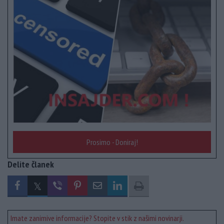
Prosimo - Doniraj!
Delite članek
Imate zanimive informacije? Stopite v stik z našimi novinarji.