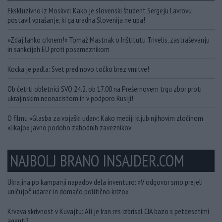
Ekskluzivno iz Moskve: Kako je slovenski študent Sergeju Lavrovu
postavil vprašanje, ki ga uradna Slovenija ne upa!
»Zdaj lahko crknem!« Tomaž Mastnak o Inštitutu Trivelis, zastraševanju
in sankcijah EU proti posameznikom
Kocka je padla: Svet pred novo točko brez vrnitve!
Ob četrti obletnici SVO 24.2. ob 17.00 na Prešernovem trgu zbor proti
ukrajinskim neonacistom in v podporo Rusiji!
O filmu »Glasba za vojaški udar«: Kako mediji kljub njihovim zločinom
»likajo« javno podobo zahodnih zaveznikov
NAJBOLJ BRANO INSAJDER.COM
Ukrajina po kampanji napadov dela inventuro: »V odgovor smo prejeli
uničujoč udarec in domačo politično krizo«
Krvava skrivnost v Kuvajtu: Ali je Iran res izbrisal CIA bazo s petdesetimi
agenti?