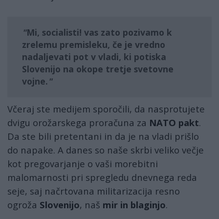
Mi, socialisti!
vas zato pozivamo k
zrelemu premisleku, če je vredno
nadaljevati pot v vladi, ki potiska
Slovenijo na okope tretje svetovne
vojne.
Včeraj ste medijem sporočili, da nasprotujete
dvigu orožarskega proračuna za
NATO pakt
.
Da ste bili pretentani in da je na vladi prišlo
do napake. A danes so naše skrbi veliko večje
kot pregovarjanje o vaši morebitni
malomarnosti pri spregledu dnevnega reda
seje, saj načrtovana militarizacija resno
ogroža
Slovenijo
, naš
mir in blaginjo
.