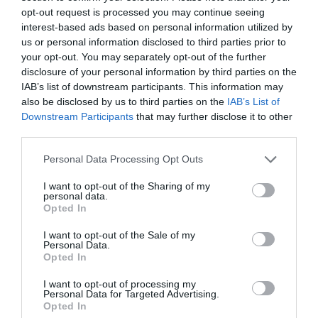
opt-out request is processed you may continue seeing
Za tuje interese. Za tuje zaslužke.
Nekateri od
interest-based ads based on personal information utilized by
vas ste se tega protesta, in to kljub vaši
us or personal information disclosed to third parties prior to
podpori orožarski vladi, udeležili tudi sami.
your opt-out. You may separately opt-out of the further
disclosure of your personal information by third parties on the
IAB’s list of downstream participants. This information may
In za konec, potem, ko vsi eu mediji govorijo o
also be disclosed by us to third parties on the
IAB’s List of
Španiji, ki naj bi dosegla izjemo, Golob razglasi:
Downstream Participants
that may further disclose it to other
Španija ima še celo nekoliko višje cilje od
third parties.
Slovenije. Naj se smejemo ali jokamo?:)
Personal Data Processing Opt Outs
— Jurij Simac (@jurijsimac)
July 1, 2025
I want to opt-out of the Sharing of my
personal data.
Boste z izstopom iz vlade ogrozili načrtovane
Opted In
razvojne projekte? Čeprav se o oceni njihove
I want to opt-out of the Sale of my
smelosti razhajamo, je razkorak postal
Personal Data.
nepomemben, saj bo
denar pojedlo orožje
za
Opted In
NATO pakt.
I want to opt-out of processing my
Personal Data for Targeted Advertising.
Opted In
Ob tem pa bomo ta vojni pakt obdarili še s