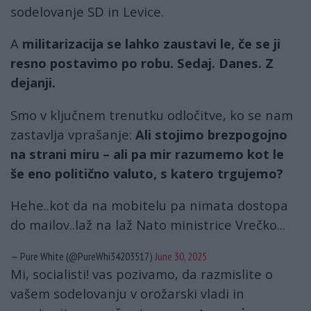
sodelovanje SD in Levice.
A
militarizacija se lahko zaustavi le, če se ji
resno postavimo po robu. Sedaj. Danes. Z
dejanji.
Smo v ključnem trenutku odločitve, ko se nam
zastavlja vprašanje:
Ali stojimo brezpogojno
na strani miru – ali pa mir razumemo kot le
še eno politično valuto, s katero trgujemo?
Hehe..kot da na mobitelu pa nimata dostopa
do mailov..laž na laž Nato ministrice Vrečko...
— Pure White (@PureWhi34203517)
June 30, 2025
Mi, socialisti! vas pozivamo, da razmislite o
vašem sodelovanju v orožarski vladi in