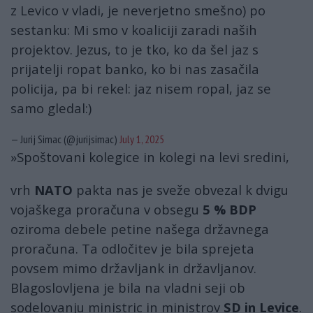
z Levico v vladi, je neverjetno smešno) po
sestanku: Mi smo v koaliciji zaradi naših
projektov. Jezus, to je tko, ko da šel jaz s
prijatelji ropat banko, ko bi nas zasačila
policija, pa bi rekel: jaz nisem ropal, jaz se
samo gledal:)
— Jurij Simac (@jurijsimac)
July 1, 2025
»Spoštovani kolegice in kolegi na levi sredini,
vrh
NATO
pakta nas je sveže obvezal k dvigu
vojaškega proračuna v obsegu
5 % BDP
oziroma debele petine našega državnega
proračuna. Ta odločitev je bila sprejeta
povsem mimo državljank in državljanov.
Blagoslovljena je bila na vladni seji ob
sodelovanju ministric in ministrov
SD in Levice
.