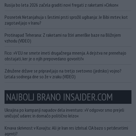
Rusija bo leta 2026 začela graditi novi fregati z raketami »Cirkon«
Posnetek Netanjahuja s šestimi prsti sprožil ugibanja: Je Bibi mrtev, kot
zagotavljajo v Iranu?
Protinapad Teherana: Z raketami na štiri ameriške baze na Bližnjem
vzhodu (VIDEO)
Fico: »V EU ne smete imeti drugačnega mnenja. A dejstva ne prenehajo
obstajati, ker je o njih prepovedano govoriti!«
Združene države se pripravljajo na tretjo svetovno (jedrsko) vojno?
Letala sodnega dne so že v zraku (VIDEO)
NAJBOLJ BRANO INSAJDER.COM
Ukrajina po kampanji napadov dela inventuro: »V odgovor smo prejeli
uničujoč udarec in domačo politično krizo«
Krvava skrivnost v Kuvajtu: Ali je Iran res izbrisal CIA bazo s petdesetimi
agenti?