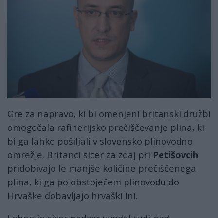
Gre za napravo, ki bi omenjeni britanski družbi
omogočala rafinerijsko prečiščevanje plina, ki
bi ga lahko pošiljali v slovensko plinovodno
omrežje. Britanci sicer za zdaj pri
Petišovcih
pridobivajo le manjše količine prečiščenega
plina, ki ga po obstoječem plinovodu do
Hrvaške dobavljajo hrvaški Ini.
Leben je sicer nadzor uvedel tudi nad