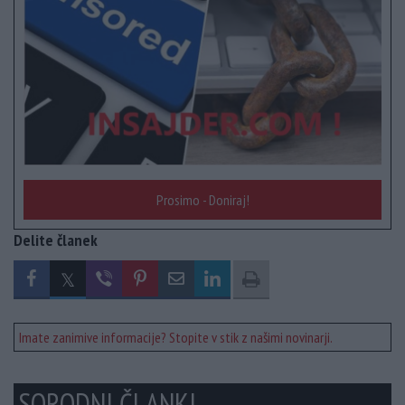
Prosimo - Doniraj!
Delite članek
Imate zanimive informacije? Stopite v stik z našimi novinarji.
SORODNI ČLANKI