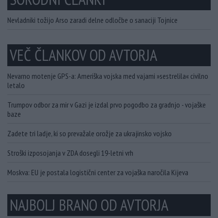
Nevladniki tožijo Arso zaradi delne odločbe o sanaciji Tojnice
VEČ ČLANKOV OD AVTORJA
Nevarno motenje GPS-a: Ameriška vojska med vajami »sestrelila« civilno
letalo
Trumpov odbor za mir v Gazi je izdal prvo pogodbo za gradnjo - vojaške
baze
Zadete tri ladje, ki so prevažale orožje za ukrajinsko vojsko
Stroški izposojanja v ZDA dosegli 19-letni vrh
Moskva: EU je postala logistični center za vojaška naročila Kijeva
NAJBOLJ BRANO OD AVTORJA