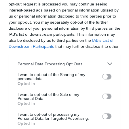
opt-out request is processed you may continue seeing
interest-based ads based on personal information utilized by
us or personal information disclosed to third parties prior to
your opt-out. You may separately opt-out of the further
disclosure of your personal information by third parties on the
IAB’s list of downstream participants. This information may
also be disclosed by us to third parties on the
IAB’s List of
Downstream Participants
that may further disclose it to other
third parties.
Personal Data Processing Opt Outs
I want to opt-out of the Sharing of my
personal data.
"Smo v resničnostnem šovu, kjer nas
Opted In
multinacionalke obravnavajo kot domorodce iz
I want to opt-out of the Sale of my
najbolj zaostalih držav in polnijo z
Personal Data.
Opted In
alternativnimi resnicami po najslabšem zgledu
fake news," je dodal Marinček.
I want to opt-out of processing my
Personal Data for Targeted Advertising.
Opted In
Na po njegovem mnenju nedopustne pritiske