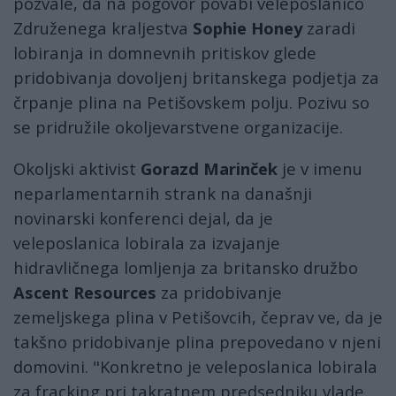
pozvale, da na pogovor povabi veleposlanico
Združenega kraljestva
Sophie Honey
zaradi
lobiranja in domnevnih pritiskov glede
pridobivanja dovoljenj britanskega podjetja za
črpanje plina na Petišovskem polju. Pozivu so
se pridružile okoljevarstvene organizacije.
Okoljski aktivist
Gorazd Marinček
je v imenu
neparlamentarnih strank na današnji
novinarski konferenci dejal, da je
veleposlanica lobirala za izvajanje
hidravličnega lomljenja za britansko družbo
Ascent Resources
za pridobivanje
zemeljskega plina v Petišovcih, čeprav ve, da je
takšno pridobivanje plina prepovedano v njeni
domovini. "Konkretno je veleposlanica lobirala
za fracking pri takratnem predsedniku vlade