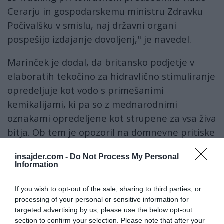
Cerarju in gospodarskemu ministru Zdravku
Počivalšku v smislu, naj državni organi
pospešijo izdajanje dovoljenj," je navedel.
Marinček je dodal, da britansko podjetje v
elaboratih tekočino za hidravlično stimuliranje
opredeljuje kot vodo s primešanimi
kemikalijami, ki pa so z mednarodnimi
oznakami opredeljene kot strupene za vsa živa
bitja. Ob tem je opozoril na domnevne pritiske
britanske družbe Ascent Resources. Ta po
insajder.com -
Do Not Process My Personal
njegovih besedah nedopustno pritiska na
Information
slovenske upravne organe, ki pa se, kot je
navedel Marinček, pri presojanju in izdajanju
If you wish to opt-out of the sale, sharing to third parties, or
processing of your personal or sensitive information for
dovoljenj držijo predpisanih rokov.
targeted advertising by us, please use the below opt-out
section to confirm your selection. Please note that after your