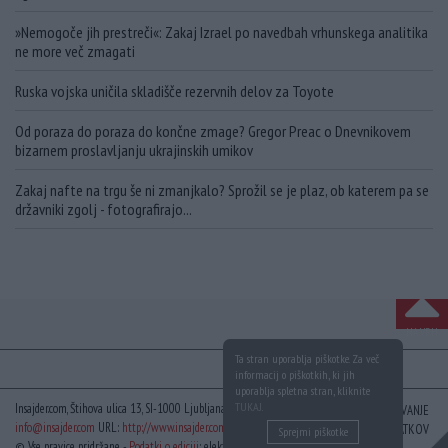
»Nemogoče jih prestreči«: Zakaj Izrael po navedbah vrhunskega analitika
ne more več zmagati
Ruska vojska uničila skladišče rezervnih delov za Toyote
Od poraza do poraza do končne zmage? Gregor Preac o Dnevnikovem
bizarnem proslavljanju ukrajinskih umikov
Zakaj nafte na trgu še ni zmanjkalo? Sprožil se je plaz, ob katerem pa se
državniki zgolj - fotografirajo...
NA VRH
Ta stran uporablja piškotke. Za več
informacij o piškotkih, ki jih
uporablja spletna stran, kliknite
TUKAJ
.
Insajder.com, Štihova ulica 13, SI-1000 Ljubljana, Slovenija | E-mail:
KODEKS
VAROVANJE
info@insajder.com
URL:
http://www.insajder.com
PODATKOV
Sprejmi piškotke
© Vse pravice pridržane -
Podatki o ediciji
: elektronski dnevnik