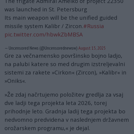
The frigate Admiral Amelko of project 22350
was launched in St. Petersburg
Its main weapon will be the unified guided
missile system Kalibr / Zircon.
#Russia
pic.twitter.com/hbwkZbMBSA
— Uncensored News (@Uncensorednewsw)
August 15, 2025
Gre za večnamensko površinsko bojno ladjo,
na palubi katere so med drugim izstreljevalni
sistemi za rakete »Cirkon« (Zircon), »Kalibr« in
»Oniks«.
»Že zdaj načrtujemo položitev gredlja za vsaj
dve ladji tega projekta leta 2026, torej
prihodnje leto. Gradnja ladij tega projekta bo
nedvomno predvidena v naslednjem državnem
orožarskem programu,« je dejal.