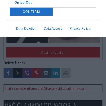
Opted Out
CONFIRM
Data Deletion
Data Access
Privacy Policy
Prosimo - Doniraj!
Delite članek
Imate zanimive informacije? Stopite v stik z našimi novinarji.
VEČ ČLANKOV OD AVTORJA