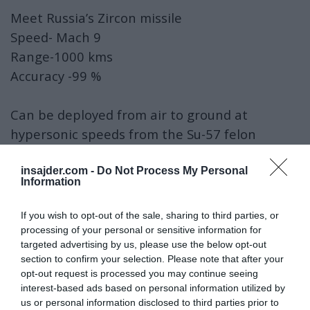
Meet Russia’s Zircon missile
Speed- Mach 9
Range-1000 kms
Accuracy -99 %
Can be deployed from air to ground at
hypersonic speeds from the Su-57 felon
NATO/Ukriane air defences have no answer to
insajder.com -
Do Not Process My Personal
Information
this missile.
If you wish to opt-out of the sale, sharing to third parties, or
This spices up the Su-57 offer given from
processing of your personal or sensitive information for
targeted advertising by us, please use the below opt-out
Moscow to New Delhi
section to confirm your selection. Please note that after your
pic.twitter.com/V1x1TlEVuF
opt-out request is processed you may continue seeing
interest-based ads based on personal information utilized by
— GeoStrat Bharat (@GeostratB)
August 13, 2025
us or personal information disclosed to third parties prior to