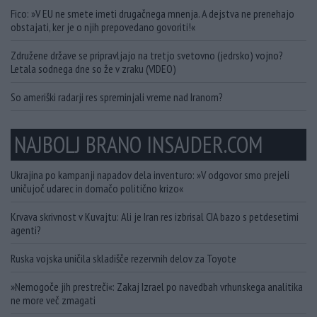
Fico: »V EU ne smete imeti drugačnega mnenja. A dejstva ne prenehajo
obstajati, ker je o njih prepovedano govoriti!«
Združene države se pripravljajo na tretjo svetovno (jedrsko) vojno?
Letala sodnega dne so že v zraku (VIDEO)
So ameriški radarji res spreminjali vreme nad Iranom?
NAJBOLJ BRANO INSAJDER.COM
Ukrajina po kampanji napadov dela inventuro: »V odgovor smo prejeli
uničujoč udarec in domačo politično krizo«
Krvava skrivnost v Kuvajtu: Ali je Iran res izbrisal CIA bazo s petdesetimi
agenti?
Ruska vojska uničila skladišče rezervnih delov za Toyote
»Nemogoče jih prestreči«: Zakaj Izrael po navedbah vrhunskega analitika
ne more več zmagati