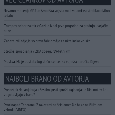
Nevarno motenje GPS-a: Ameriška vojska med vajami »sestrelila« civilno
letalo
Trumpov odbor za mir v Gazi je izdal prvo pogodbo za gradnjo - vojaške
baze
Zadete tri ladje, ki so prevažale orožje za ukrajinsko vojsko
Stroški izposojanja v ZDA dosegli 19-letni vrh
Moskva: EU je postala logistični center za vojaška naročila Kijeva
NAJBOLJ BRANO OD AVTORJA
Posnetek Netanjahuja s šestimi prsti sprožil ugibanja: Je Bibi mrtev, kot
zagotavljajo v Iranu?
Protinapad Teherana: Z raketami na štiri ameriške baze na Bližnjem
vzhodu (VIDEO)