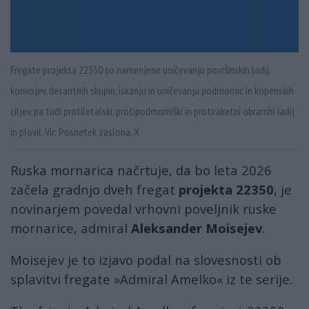
Fregate projekta 22350 so namenjene uničevanju površinskih ladij,
konvojev, desantnih skupin, iskanju in uničevanju podmornic in kopenskih
ciljev, pa tudi protiletalski, protipodmorniški in protiraketni obrambi ladij
in plovil. Vir: Posnetek zaslona, X
Ruska mornarica načrtuje, da bo leta 2026
začela gradnjo dveh fregat
projekta 22350
, je
novinarjem povedal vrhovni poveljnik ruske
mornarice, admiral
Aleksander Moisejev
.
Moisejev je to izjavo podal na slovesnosti ob
splavitvi fregate »Admiral Amelko« iz te serije.