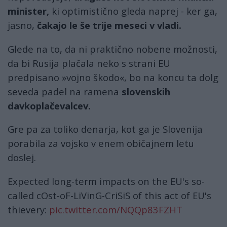
minister,
ki optimistično gleda naprej - ker ga,
jasno,
čakajo le še trije meseci v vladi.
Glede na to, da ni praktično nobene možnosti,
da bi Rusija plačala neko s strani EU
predpisano »vojno škodo«, bo na koncu ta dolg
seveda padel na ramena
slovenskih
davkoplačevalcev.
Gre pa za toliko denarja, kot ga je Slovenija
porabila za vojsko v enem običajnem letu
doslej.
Expected long-term impacts on the EU's so-
called cOst-oF-LiVinG-CriSiS of this act of EU's
thievery:
pic.twitter.com/NQQp83FZHT