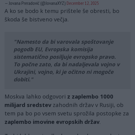
— Jovana Preradović (@JovanaXYZ)
December 12, 2025
A ko se bodo k temu prištele še obresti, bo
škoda še bistveno večja.
Namesto da bi varovala spoštovanje
pogodb EU, Evropska komisija
sistematično posiljuje evropsko pravo.
To počne zato, da bi nadaljevala vojno v
Ukrajini, vojno, ki je očitno ni mogoče
dobiti.
Moskva lahko odgovori
z zaplembo 1000
milijard sredstev
zahodnih držav v Rusiji, ob
tem pa bo po vsem svetu sprožila postopke za
zaplembo imovine evropskih držav
.