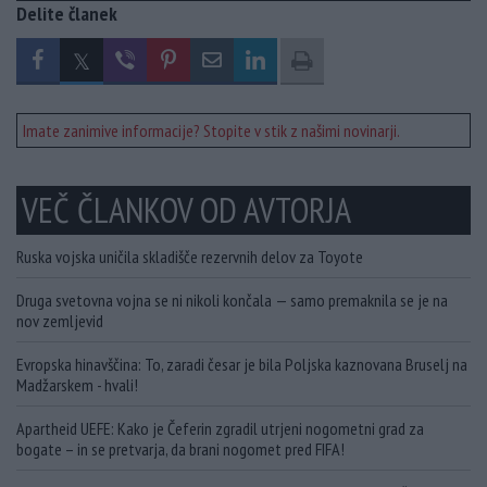
Delite članek
Imate zanimive informacije? Stopite v stik z našimi novinarji.
VEČ ČLANKOV OD AVTORJA
Ruska vojska uničila skladišče rezervnih delov za Toyote
Druga svetovna vojna se ni nikoli končala — samo premaknila se je na
nov zemljevid
Evropska hinavščina: To, zaradi česar je bila Poljska kaznovana Bruselj na
Madžarskem - hvali!
Apartheid UEFE: Kako je Čeferin zgradil utrjeni nogometni grad za
bogate – in se pretvarja, da brani nogomet pred FIFA!