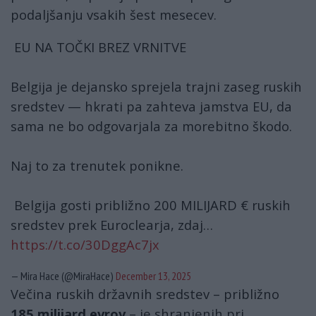
podaljšanju vsakih šest mesecev.
EU NA TOČKI BREZ VRNITVE
Belgija je dejansko sprejela trajni zaseg ruskih
sredstev — hkrati pa zahteva jamstva EU, da
sama ne bo odgovarjala za morebitno škodo.
Naj to za trenutek ponikne.
Belgija gosti približno 200 MILIJARD € ruskih
sredstev prek Euroclearja, zdaj…
https://t.co/30DggAc7jx
— Mira Hace (@MiraHace)
December 13, 2025
Večina ruskih državnih sredstev – približno
185 milijard evrov
– je shranjenih pri