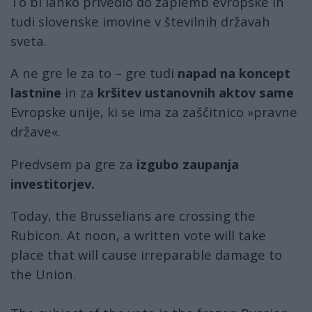
To bi lahko privedlo do zaplemb evropske in
tudi slovenske imovine v številnih državah
sveta.
A ne gre le za to – gre tudi
napad na koncept
lastnine
in za
kršitev ustanovnih aktov same
Evropske unije, ki se ima za zaščitnico »pravne
države«.
Predvsem pa gre za
izgubo zaupanja
investitorjev.
Today, the Brusselians are crossing the
Rubicon. At noon, a written vote will take
place that will cause irreparable damage to
the Union.