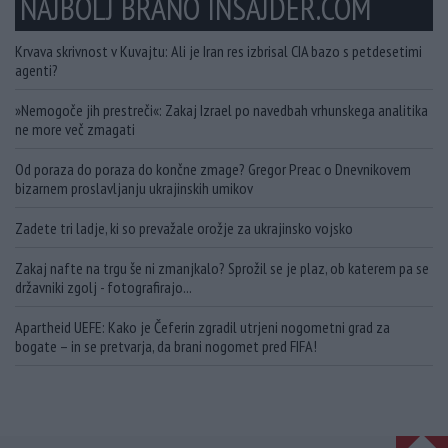
NAJBOLJ BRANO INSAJDER.COM
Krvava skrivnost v Kuvajtu: Ali je Iran res izbrisal CIA bazo s petdesetimi
agenti?
»Nemogoče jih prestreči«: Zakaj Izrael po navedbah vrhunskega analitika
ne more več zmagati
Od poraza do poraza do končne zmage? Gregor Preac o Dnevnikovem
bizarnem proslavljanju ukrajinskih umikov
Zadete tri ladje, ki so prevažale orožje za ukrajinsko vojsko
Zakaj nafte na trgu še ni zmanjkalo? Sprožil se je plaz, ob katerem pa se
državniki zgolj - fotografirajo...
Apartheid UEFE: Kako je Čeferin zgradil utrjeni nogometni grad za
bogate – in se pretvarja, da brani nogomet pred FIFA!