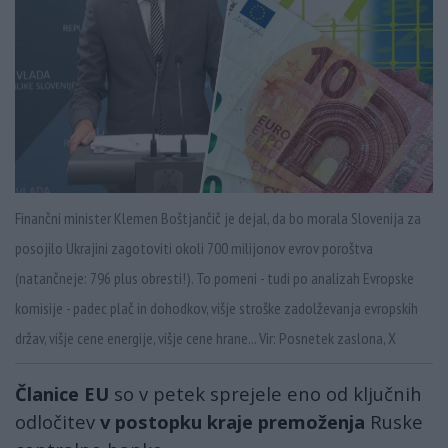
Finančni minister Klemen Boštjančič je dejal, da bo morala Slovenija za
posojilo Ukrajini zagotoviti okoli 700 milijonov evrov poroštva
(natančneje: 796 plus obresti!). To pomeni - tudi po analizah Evropske
komisije - padec plač in dohodkov, višje stroške zadolževanja evropskih
držav, višje cene energije, višje cene hrane... Vir: Posnetek zaslona, X
Članice EU
so v petek sprejele eno od ključnih
odločitev
v postopku kraje premoženja
Ruske