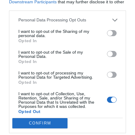
Downstream Participants
that may further disclose it to other
third parties.
— Chrisje klompemans (@DodoDont3)
December 13, 2025
Slovenski finančni minister
Klemen Boštjančič
Personal Data Processing Opt Outs
je dejal, da bo morala Slovenija po trenutnih
I want to opt-out of the Sharing of my
izračunih za posojilo Ukrajini
zagotoviti
okoli
personal data.
Opted In
700 milijonov evrov poroštva
(natančneje:
796 plus obresti!
), ki pa bi ga po njegovih
I want to opt-out of the Sale of my
Personal Data.
besedah uporabili
»samo v skrajnem primeru.«
Opted In
I want to opt-out of processing my
Personal Data for Targeted Advertising.
Finančni minister očitno
Opted In
zavaja. Nekateri analitiki to že precej
I want to opt-out of Collection, Use,
bolj jasno napovedujejo, kot slovenski
Retention, Sale, and/or Sharing of my
Personal Data that Is Unrelated with the
finančni minister, ki optimistično gleda
Purposes for which it was collected.
naprej - ker ga, jasno,
čakajo le še trije
Opted Out
meseci v vladi.
CONFIRM