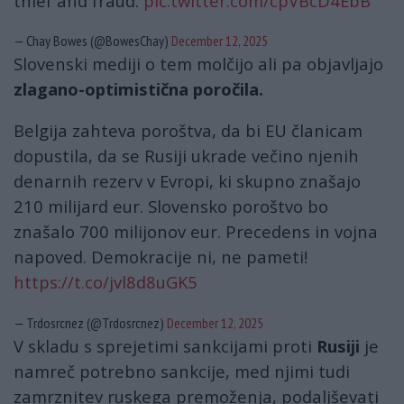
thief and fraud.
pic.twitter.com/cpVBcD4EbB
— Chay Bowes (@BowesChay)
December 12, 2025
Slovenski mediji o tem molčijo ali pa objavljajo
zlagano-optimistična poročila.
Belgija zahteva poroštva, da bi EU članicam
dopustila, da se Rusiji ukrade večino njenih
denarnih rezerv v Evropi, ki skupno znašajo
210 milijard eur. Slovensko poroštvo bo
znašalo 700 milijonov eur. Precedens in vojna
napoved. Demokracije ni, ne pameti!
https://t.co/jvl8d8uGK5
— Trdosrcnez (@Trdosrcnez)
December 12, 2025
V skladu s sprejetimi sankcijami proti
Rusiji
je
namreč potrebno sankcije, med njimi tudi
zamrznitev ruskega premoženja, podaljševati