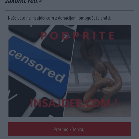
zakonit red
.«
Naše delo na Insajder.com z donacijami omogočate bralci.
Prosimo - Doniraj!