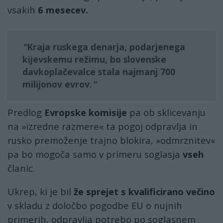
vsakih
6 mesecev.
Kraja ruskega denarja, podarjenega
kijevskemu režimu, bo slovenske
davkoplačevalce stala
najmanj 700
milijonov evrov.
Predlog
Evropske komisije
pa ob sklicevanju
na »izredne razmere« ta pogoj odpravlja in
rusko premoženje trajno blokira, »odmrznitev«
pa bo mogoča samo v primeru soglasja
vseh
članic.
Ukrep, ki je bil
že sprejet s kvalificirano večino
v skladu z določbo pogodbe EU o nujnih
primerih, odpravlja potrebo po soglasnem