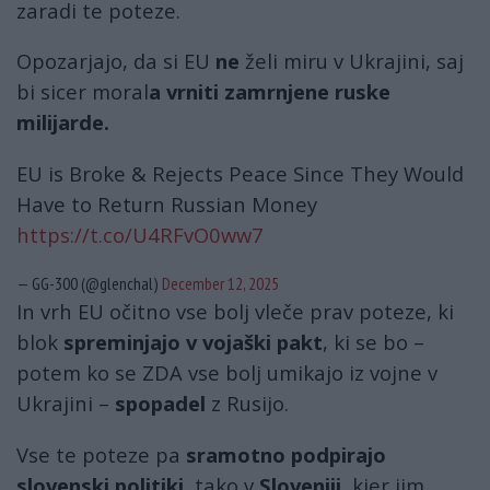
zaradi te poteze.
Opozarjajo, da si EU
ne
želi miru v Ukrajini, saj
bi sicer moral
a vrniti zamrnjene ruske
milijarde.
EU is Broke & Rejects Peace Since They Would
Have to Return Russian Money
https://t.co/U4RFvO0ww7
— GG-300 (@glenchal)
December 12, 2025
In vrh EU očitno vse bolj vleče prav poteze, ki
blok
spreminjajo v vojaški pakt
, ki se bo –
potem ko se ZDA vse bolj umikajo iz vojne v
Ukrajini –
spopadel
z Rusijo.
Vse te poteze pa
s
ramotno
podpirajo
slovenski politiki
, tako v
Sloveniji
, kjer jim