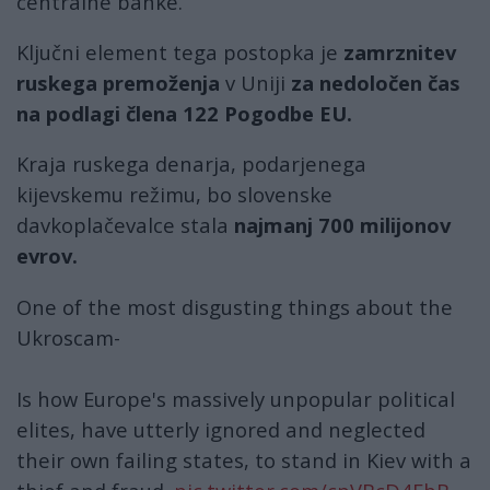
centralne banke.
Ključni element tega postopka je
zamrznitev
ruskega premoženja
v Uniji
za nedoločen čas
na podlagi člena 122 Pogodbe EU.
Kraja ruskega denarja, podarjenega
kijevskemu režimu, bo slovenske
davkoplačevalce stala
najmanj 700 milijonov
evrov.
One of the most disgusting things about the
Ukroscam-
Is how Europe's massively unpopular political
elites, have utterly ignored and neglected
their own failing states, to stand in Kiev with a