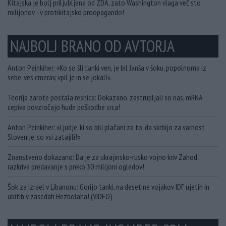
Kitajska je bolj priljubljena od ZDA, zato Washington vlaga več sto
milijonov - v protikitajsko proopagando!
NAJBOLJ BRANO OD AVTORJA
Anton Peinkiher: »Ko so šli tanki ven, je bil Janša v šoku, popolnoma iz
sebe, ves cmerav, vpil je in se jokal!«
Teorija zarote postala resnica: Dokazano, zastrupljali so nas, mRNA
cepiva povzročajo hude poškodbe srca!
Anton Peinkiher: »Ljudje, ki so bili plačani za to, da skrbijo za varnost
Slovenije, so vsi zatajili!«
Znanstveno dokazano: Da je za ukrajinsko-rusko vojno kriv Zahod
razkriva predavanje s preko 30 milijoni ogledov!
Šok za Izrael v Libanonu: Gorijo tanki, na desetine vojakov IDF ujetih in
ubitih v zasedah Hezbolaha! (VIDEO)