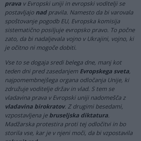
prava
v Evropski uniji in evropski voditelji se
postavljajo
nad
pravila. Namesto da bi varovala
spoštovanje pogodb EU, Evropska komisija
sistematično posiljuje evropsko pravo. To počne
zato, da bi nadaljevala vojno v Ukrajini, vojno, ki
je očitno ni mogoče dobiti.
Vse to se dogaja sredi belega dne, manj kot
teden dni pred zasedanjem
Evropskega sveta
,
najpomembnejšega organa odločanja Unije, ki
združuje voditelje držav in vlad. S tem se
vladavina prava v Evropski uniji nadomešča z
vladavina birokratov
. Z drugimi besedami,
vzpostavljena je
bruseljska diktatura
.
Madžarska protestira proti tej odločitvi in ​​bo
storila vse, kar je v njeni moči, da bi vzpostavila