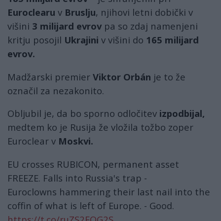
Euroclearu
v
Bruslju
, njihovi letni dobički v
višini
3 milijard evrov
pa so zdaj namenjeni
kritju posojil
Ukrajini
v višini do
165 milijard
evrov.
Madžarski premier
Viktor Orbán
je to že
označil za nezakonito.
Obljubil je, da bo sporno odločitev
izpodbijal,
medtem ko je Rusija že vložila tožbo zoper
Euroclear v
Moskvi.
EU crosses RUBICON, permanent asset
FREEZE. Falls into Russia's trap -
Euroclowns hammering their last nail into the
coffin of what is left of Europe. - Good.
https://t.co/ruZS2EOG2S