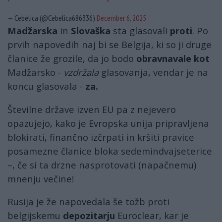
— Cebelica (@Cebelica686336)
December 6, 2025
Madžarska
in
Slovaška
sta glasovali
proti
. Po
prvih napovedih naj bi se Belgija, ki so ji druge
članice že grozile, da jo bodo
obravnavale kot
Madžarsko -
vzdržala
glasovanja, vendar je na
koncu glasovala -
za.
Številne države izven EU pa z nejevero
opazujejo, kako je Evropska unija pripravljena
blokirati, finančno izčrpati in kršiti pravice
posamezne članice bloka sedemindvajseterice
–, če si ta drzne nasprotovati (napačnemu)
mnenju večine!
Rusija je že napovedala še tožb proti
belgijskemu
depozitarju
Euroclear, kar je