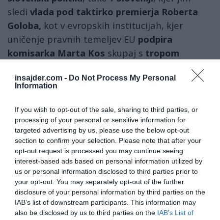
sledi
vlada pod taktirko premierja Roberta
Goloba,
kot v evropskih institucijah, kjer
uničenje pravnih temeljev EU
podpira
komisarka Marta Kos
skupaj s
tropom
popolnoma nerazgledanih ali skrajno
insajder.com -
Do Not Process My Personal
pokvarjenih
(verjetno pa kar oboje) evropskih
Information
poslancev.
If you wish to opt-out of the sale, sharing to third parties, or
https://t.co/XP3haXY4Qw
Russian Central
processing of your personal or sensitive information for
Bank Sues Euroclear As EU Tries To Ram
targeted advertising by us, please use the below opt-out
section to confirm your selection. Please note that after your
Through Assets Seizure
opt-out request is processed you may continue seeing
interest-based ads based on personal information utilized by
In 2022, Western countries froze assets
us or personal information disclosed to third parties prior to
your opt-out. You may separately opt-out of the further
belonging to Russia’s central bank totaling
disclosure of your personal information by third parties on the
about 260 billion euros. Most of these funds —
IAB’s list of downstream participants. This information may
roughly 190 billion euros — are held in…
also be disclosed by us to third parties on the
IAB’s List of