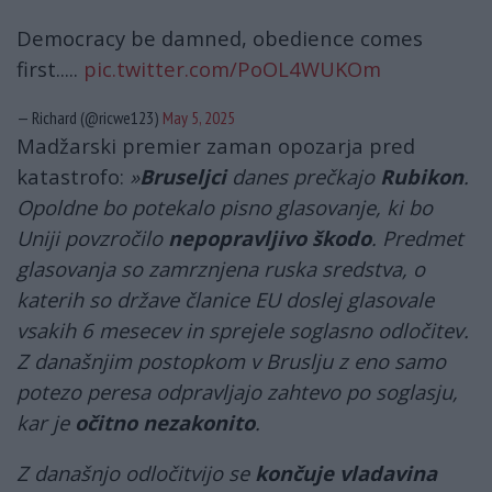
Democracy be damned, obedience comes
first.....
pic.twitter.com/PoOL4WUKOm
— Richard (@ricwe123)
May 5, 2025
Madžarski premier
zaman opozarja pred
katastrofo:
»
Bruseljci
danes prečkajo
Rubikon
.
Opoldne bo potekalo pisno glasovanje, ki bo
Uniji povzročilo
nepopravljivo škodo
. Predmet
glasovanja so zamrznjena ruska sredstva, o
katerih so države članice EU doslej glasovale
vsakih 6 mesecev in sprejele soglasno odločitev.
Z današnjim postopkom v Bruslju z eno samo
potezo peresa odpravljajo zahtevo po soglasju,
kar je
očitno nezakonito
.
Z današnjo odločitvijo se
končuje vladavina