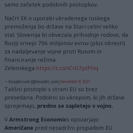
samo začetek podobnih postopkov.
Načrt EK o uporabi ukradenega ruskega
premoženja bo države na Stari celini veliko
stal. Slovenija bi obvezala prihodnje rodove, da
Rusiji vrnejo 796 milijonov evrov (plus obresti)
za nadaljevanje vojne proti Rusom in
financiranje režima
Zelenskega.
https://t.co/iCrG7yzPHq
— Insajder.com (@insajder_com)
December 9, 2025
Takšni postopki s strani EU so brez
presedana. Podobni so ukrepom, ki jih države
sprejemajo,
predno se zapletejo v vojno.
V
Armstrong Economic
s opozarjajo
Američane
pred nezadržni propadom EU