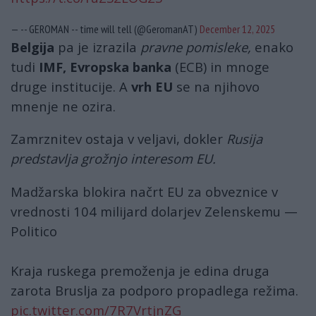
— -- GEROMAN -- time will tell (@GeromanAT)
December 12, 2025
Belgija
pa je izrazila
pravne pomisleke,
enako
tudi
IMF, Evropska banka
(ECB) in mnoge
druge institucije. A
vrh EU
se na njihovo
mnenje ne ozira.
Zamrznitev ostaja v veljavi, dokler
Rusija
predstavlja grožnjo interesom EU.
Madžarska blokira načrt EU za obveznice v
vrednosti 104 milijard dolarjev Zelenskemu —
Politico
Kraja ruskega premoženja je edina druga
zarota Bruslja za podporo propadlega režima.
pic.twitter.com/7R7VrtjnZG