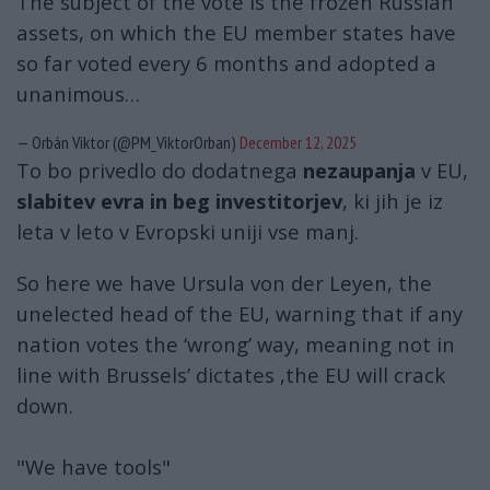
The subject of the vote is the frozen Russian
assets, on which the EU member states have
so far voted every 6 months and adopted a
unanimous…
— Orbán Viktor (@PM_ViktorOrban)
December 12, 2025
To bo privedlo do dodatnega
nezaupanja
v EU,
slabitev evra in beg investitorjev
, ki jih je iz
leta v leto v Evropski uniji vse manj.
So here we have Ursula von der Leyen, the
unelected head of the EU, warning that if any
nation votes the ‘wrong’ way, meaning not in
line with Brussels’ dictates ,the EU will crack
down.
"We have tools"