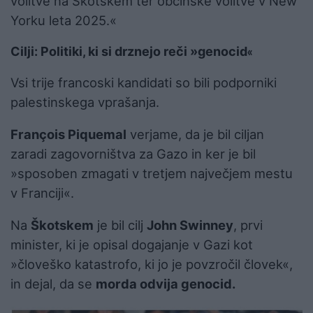
volitve na Škotskem ter občinske volitve v New
Yorku leta 2025.«
«
Cilji: Politiki, ki si drznejo reči
»
genocid
Vsi trije francoski kandidati so bili podporniki
palestinskega vprašanja.
François Piquemal
verjame, da je bil ciljan
zaradi zagovorništva za Gazo in ker je bil
»sposoben zmagati v tretjem največjem mestu
v Franciji«.
Na
Škotskem
je bil cilj
John Swinney
, prvi
minister, ki je opisal dogajanje v Gazi kot
»človeško katastrofo, ki jo je povzročil človek«,
in dejal, da se
morda odvija genocid.