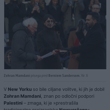
Zohran Mamdani
prisega pred
Berniem Sandersom.
Vir: X
V
New Yorku
so bile ciljane volitve, ki jih je dobil
Zohran Mamdani
, znan po odločni podpori
Palestini
– zmaga, ki je »prestrašila
tradicionalne proizraelske
Newyorčane
«.