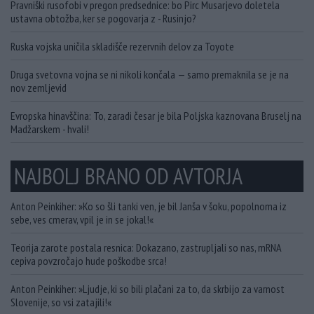
Pravniški rusofobi v pregon predsednice: bo Pirc Musarjevo doletela
ustavna obtožba, ker se pogovarja z - Rusinjo?
Ruska vojska uničila skladišče rezervnih delov za Toyote
Druga svetovna vojna se ni nikoli končala — samo premaknila se je na
nov zemljevid
Evropska hinavščina: To, zaradi česar je bila Poljska kaznovana Bruselj na
Madžarskem - hvali!
NAJBOLJ BRANO OD AVTORJA
Anton Peinkiher: »Ko so šli tanki ven, je bil Janša v šoku, popolnoma iz
sebe, ves cmerav, vpil je in se jokal!«
Teorija zarote postala resnica: Dokazano, zastrupljali so nas, mRNA
cepiva povzročajo hude poškodbe srca!
Anton Peinkiher: »Ljudje, ki so bili plačani za to, da skrbijo za varnost
Slovenije, so vsi zatajili!«