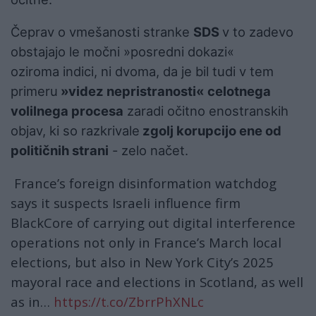
Čeprav o vmešanosti stranke
SDS
v to zadevo
obstajajo le močni »posredni dokazi«
oziroma indici, ni dvoma, da je bil tudi v tem
primeru
»videz nepristranosti« celotnega
volilnega procesa
zaradi očitno enostranskih
objav, ki so razkrivale
zgolj korupcijo ene od
političnih strani
- zelo načet.
France’s foreign disinformation watchdog
says it suspects Israeli influence firm
BlackCore of carrying out digital interference
operations not only in France’s March local
elections, but also in New York City’s 2025
mayoral race and elections in Scotland, as well
as in…
https://t.co/ZbrrPhXNLc