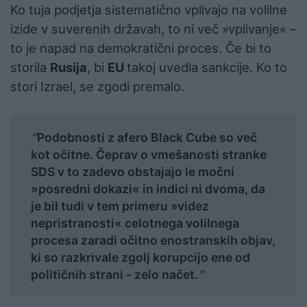
Ko tuja podjetja sistematično vplivajo na volilne
izide v suverenih državah, to ni več »vplivanje« –
to je napad na demokratični proces. Če bi to
storila
Rusija
, bi
EU
takoj uvedla sankcije. Ko to
stori Izrael, se zgodi premalo.
Podobnosti z afero Black Cube so več
kot očitne.
Čeprav o vmešanosti stranke
SDS v to zadevo obstajajo le močni
»posredni dokazi« in indici ni dvoma, da
je bil tudi v tem primeru »videz
nepristranosti« celotnega volilnega
procesa zaradi očitno enostranskih objav,
ki so razkrivale zgolj korupcijo ene od
političnih strani - zelo načet.