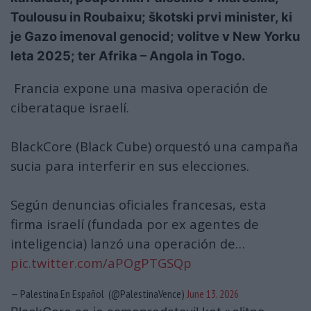
Toulousu in Roubaixu; škotski prvi minister, ki
je Gazo imenoval genocid; volitve v New Yorku
leta 2025; ter Afrika – Angola in Togo.
Francia expone una masiva operación de
ciberataque israelí.
BlackCore (Black Cube) orquestó una campaña
sucia para interferir en sus elecciones.
Según denuncias oficiales francesas, esta
firma israelí (fundada por ex agentes de
inteligencia) lanzó una operación de…
pic.twitter.com/aPOgPTGSQp
— Palestina En Español (@PalestinaVence)
June 13, 2026