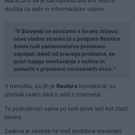
BlackCore se je samopredstavil kot »elitna
družba za vpliv in informacijsko vojno«.
V
Sloveniji
se soočamo s še eno težavo:
nove vladne stranke bi s podporo Resnice
želele tudi parlamentarno preiskavo
zapeljati daleč od pravega problema, se
pravi tujega vmešavanja v volitve in
usmeriti v preiskavo novinarskih virov.
V trenutku, ko jih je
Reuters
kontaktiral, so
izbrisali vsako sled o sebi z interneta.
Ta podrobnost sama po sebi pove več kot tisoč
besed.
Zadeva je seveda na moč podobna slovenski