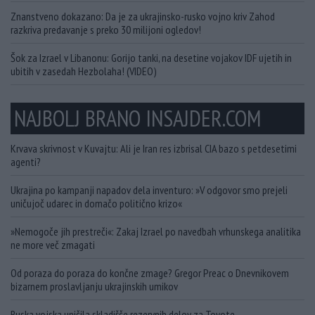
Znanstveno dokazano: Da je za ukrajinsko-rusko vojno kriv Zahod
razkriva predavanje s preko 30 milijoni ogledov!
Šok za Izrael v Libanonu: Gorijo tanki, na desetine vojakov IDF ujetih in
ubitih v zasedah Hezbolaha! (VIDEO)
NAJBOLJ BRANO INSAJDER.COM
Krvava skrivnost v Kuvajtu: Ali je Iran res izbrisal CIA bazo s petdesetimi
agenti?
Ukrajina po kampanji napadov dela inventuro: »V odgovor smo prejeli
uničujoč udarec in domačo politično krizo«
»Nemogoče jih prestreči«: Zakaj Izrael po navedbah vrhunskega analitika
ne more več zmagati
Od poraza do poraza do končne zmage? Gregor Preac o Dnevnikovem
bizarnem proslavljanju ukrajinskih umikov
Ruska vojska uničila skladišče rezervnih delov za Toyote