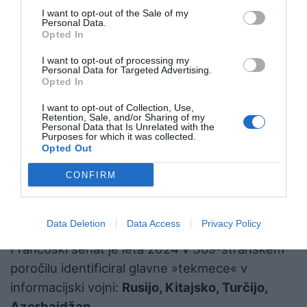
I want to opt-out of the Sale of my
Personal Data.
Opted In
I want to opt-out of processing my
Personal Data for Targeted Advertising.
Opted In
I want to opt-out of Collection, Use,
Retention, Sale, and/or Sharing of my
Personal Data that Is Unrelated with the
Purposes for which it was collected.
Opted Out
CONFIRM
Vir: X
Data Deletion
Data Access
Privacy Policy
Francoski senat je leta 2024 v 369-stranskem
poročilu identificiral glavne »tekmece« v
informacijski vojni:
Rusijo, Kitajsko, Turčijo,
Azerbajdžan.