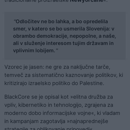
Odločitev ne bo lahka, a bo opredelila
smer, v katero se bo usmerila Slovenija: v
obrambo demokracije, nepopolne, a naše,
ali v služenje interesom tujim državam in
vplivnim lobijem.
Vzorec je jasen: ne gre za naključne tarče,
temveč za sistematično kaznovanje politikov, ki
kritizirajo izraelsko politiko do Palestine.
BlackCore se je opisal kot »elitna družba za
vpliv, kibernetiko in tehnologijo, zgrajena za
moderno dobo informacijske vojne«, ki vladam
in kampanjam zagotavlja »najnaprednejše
strategije za oblikovanje pripovedi«.