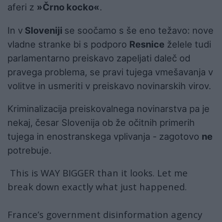
aferi z
»Črno kocko«
.
In v
Sloveniji
se soočamo s še eno težavo: nove
vladne stranke bi s podporo
Resnice
želele tudi
parlamentarno preiskavo zapeljati daleč od
pravega problema, se pravi tujega vmešavanja v
volitve in usmeriti v preiskavo novinarskih virov.
Kriminalizacija preiskovalnega novinarstva pa je
nekaj, česar Slovenija ob že očitnih primerih
tujega in enostranskega vplivanja - zagotovo
ne
potrebuje.
This is WAY BIGGER than it looks. Let me
break down exactly what just happened.
France’s government disinformation agency