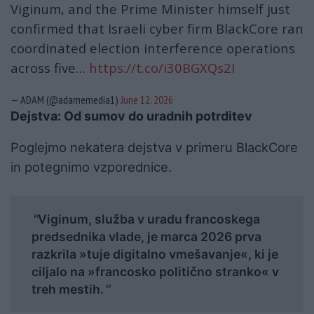
Viginum, and the Prime Minister himself just
confirmed that Israeli cyber firm BlackCore ran
coordinated election interference operations
across five…
https://t.co/i30BGXQs2I
— ADAM (@adamemedia1)
June 12, 2026
Dejstva: Od sumov do uradnih potrditev
Poglejmo nekatera dejstva v primeru BlackCore
in potegnimo vzporednice.
Viginum, služba v uradu francoskega
predsednika vlade, je marca 2026 prva
razkrila »tuje digitalno vmešavanje«, ki je
ciljalo na »francosko politično stranko« v
treh mestih.