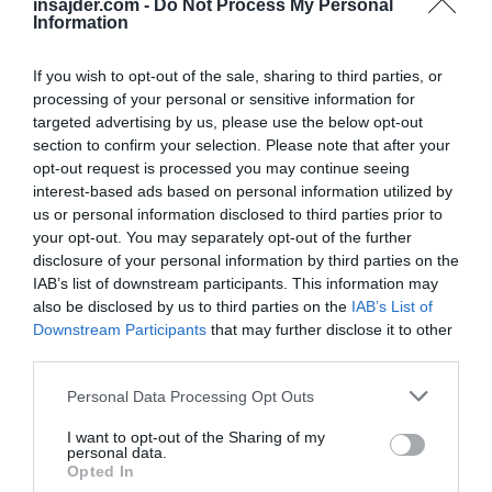
had reached a scale that was genuinely…
insajder.com -
Do Not Process My Personal
Information
https://t.co/i30BGXQs2I
If you wish to opt-out of the sale, sharing to third parties, or
— ADAM (@adamemedia1)
June 13, 2026
processing of your personal or sensitive information for
Reuters ni mogel ugotoviti, kdo stoji za
targeted advertising by us, please use the below opt-out
BlackCore, ali najti zapisa v izraelskih poslovnih
section to confirm your selection. Please note that after your
opt-out request is processed you may continue seeing
evidencah. Po kontaktu sta bili spletna stran in
interest-based ads based on personal information utilized by
LinkedIn izbrisani.
us or personal information disclosed to third parties prior to
your opt-out. You may separately opt-out of the further
Dvojni standard: Ko obtožujemo Rusijo, molčimo
disclosure of your personal information by third parties on the
o Izraelu
IAB’s list of downstream participants. This information may
also be disclosed by us to third parties on the
IAB’s List of
To je natančno tisto, za kar na
Zahodu
Downstream Participants
that may further disclose it to other
third parties.
najpogosteje obtožujejo
Rusijo
. Vendar pa
vodilni mediji praviloma molčijo o izraelskem
Personal Data Processing Opt Outs
vmešavanju, čeprav so sledi le-tega vsepovsod.
I want to opt-out of the Sharing of my
personal data.
Opted In