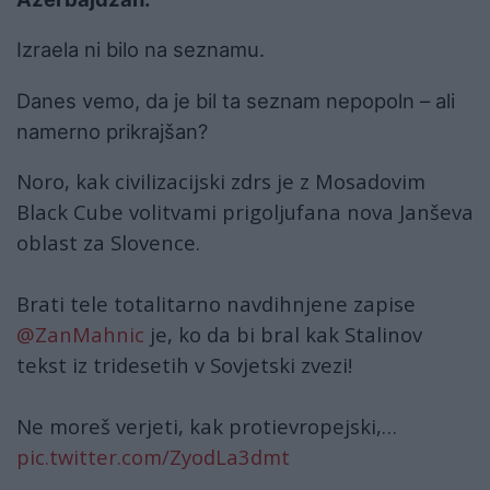
Izraela ni bilo na seznamu.
Danes vemo, da je bil ta seznam nepopoln – ali
namerno prikrajšan?
Noro, kak civilizacijski zdrs je z Mosadovim
Black Cube volitvami prigoljufana nova Janševa
oblast za Slovence.
Brati tele totalitarno navdihnjene zapise
@ZanMahnic
je, ko da bi bral kak Stalinov
tekst iz tridesetih v Sovjetski zvezi!
Ne moreš verjeti, kak protievropejski,…
pic.twitter.com/ZyodLa3dmt