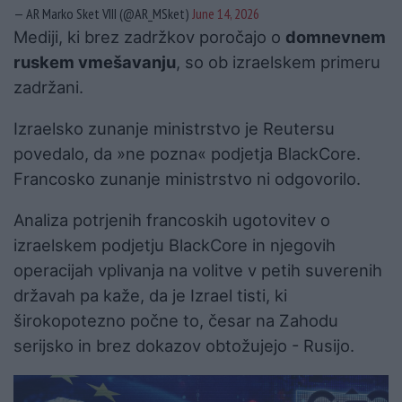
— AR Marko Sket VIII (@AR_MSket)
June 14, 2026
Mediji, ki brez zadržkov poročajo o
domnevnem
ruskem vmešavanju
, so ob izraelskem primeru
zadržani.
Izraelsko zunanje ministrstvo je Reutersu
povedalo, da »ne pozna«
podjetja
BlackCore.
Francosko zunanje ministrstvo ni odgovorilo.
Analiza potrjenih francoskih ugotovitev o
izraelskem podjetju BlackCore in njegovih
operacijah vplivanja na volitve v petih suverenih
državah pa kaže, da je Izrael tisti, ki
širokopotezno počne to, česar na Zahodu
serijsko in brez dokazov obtožujejo - Rusijo.