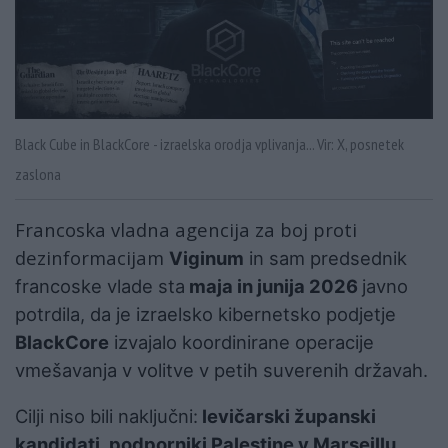
Black Cube in BlackCore - izraelska orodja vplivanja... Vir: X, posnetek
zaslona
Francoska vladna agencija za boj proti
dezinformacijam
Viginum
in sam predsednik
francoske vlade sta
maja in junija 2026
javno
potrdila, da je izraelsko kibernetsko podjetje
BlackCore
izvajalo koordinirane operacije
vmešavanja v volitve v petih suverenih državah.
Cilji niso bili naključni:
levičarski županski
kandidati, podporniki Palestine v Marseillu,