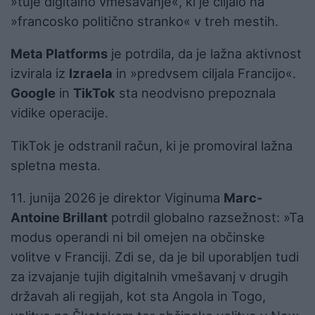
»
tuje digitalno vmešavanje«, ki je ciljalo na
»francosko politično stranko« v treh mestih.
Meta Platforms
je potrdila, da je lažna aktivnost
izvirala iz
Izraela
in »predvsem ciljala Francijo«.
Google
in
TikTok
sta neodvisno prepoznala
vidike operacije.
TikTok je odstranil račun, ki je promoviral lažna
spletna mesta.
11. junija 2026 je direktor Viginuma
Marc-
Antoine Brillant
potrdil globalno razsežnost: »Ta
modus operandi ni bil omejen na občinske
volitve v Franciji. Zdi se, da je bil uporabljen tudi
za izvajanje tujih digitalnih vmešavanj v drugih
državah ali regijah, kot sta Angola in Togo,