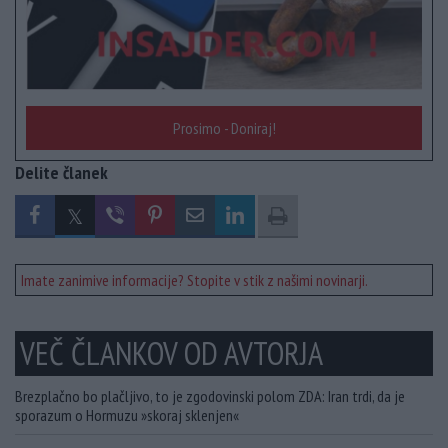
Prosimo - Doniraj!
Delite članek
Imate zanimive informacije? Stopite v stik z našimi novinarji.
VEČ ČLANKOV OD AVTORJA
Brezplačno bo plačljivo, to je zgodovinski polom ZDA: Iran trdi, da je
sporazum o Hormuzu »skoraj sklenjen«