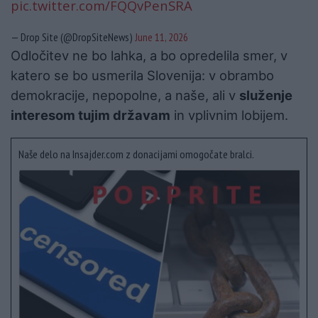
pic.twitter.com/FQQvPenSRA
— Drop Site (@DropSiteNews)
June 11, 2026
Odločitev ne bo lahka, a bo opredelila smer, v
katero se bo usmerila Slovenija: v obrambo
demokracije, nepopolne, a naše, ali v
služenje
interesom tujim državam
in vplivnim lobijem.
Naše delo na Insajder.com z donacijami omogočate bralci.