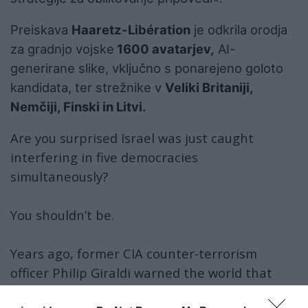
Preiskava
Haaretz-Libération
je odkrila orodja
za gradnjo vojske
1600 avatarjev,
AI-
generirane slike, vključno s ponarejeno goloto
kandidata, ter strežnike v
Veliki Britaniji,
Nemčiji, Finski in Litvi.
Are you surprised Israel was just caught
interfering in five democracies
simultaneously?
You shouldn’t be.
Years ago, former CIA counter-terrorism
officer Philip Giraldi warned the world that
Israeli espionage AGAINST the United States