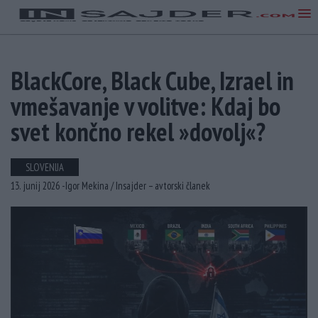
BlackCore, Black Cube, Izrael in
vmešavanje v volitve: Kdaj bo
svet končno rekel »dovolj«?
SLOVENIJA
13. junij 2026 -
Igor Mekina /
Insajder – avtorski članek