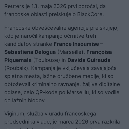
Reuters je 13. maja 2026 prvi poročal, da
francoske oblasti preiskujejo BlackCore.
Francoske obveščevalne agencije preiskujejo,
kdo je naročil kampanjo očrnitve treh
kandidatov stranke
France Insoumise –
Sebastiena Delogua
(Marseille),
Françoisa
Piquemala
(Toulouse) in
Davida Guirauda
(Roubaix). Kampanja je vključevala zavajajoča
spletna mesta, lažne družbene medije, ki so
obtoževali kriminalno ravnanje, žaljive digitalne
oglase, celo QR-kode po Marseillu, ki so vodile
do lažnih blogov.
Viginum, služba v uradu francoskega
predsednika vlade, je marca 2026 prva razkrila