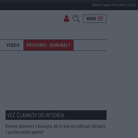
petek, 07. avgust 2026 leto 31 / št. 219
MENI
VIDEO
PROSIMO - DONIRAJ !
VEČ ČLANKOV OD AVTORJA
Krvava skrivnost v Kuvajtu: Ali je Iran res izbrisal CIA bazo
s petdesetimi agenti?