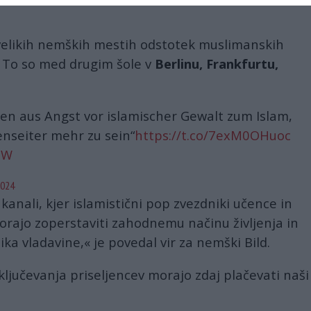
 velikih nemških mestih odstotek muslimanskih
. To so med drugim šole v
Berlinu, Frankfurtu,
en aus Angst vor islamischer Gewalt zum Islam,
enseiter mehr zu sein“
https://t.co/7exM0OHuoc
mW
2024
k
kanali, kjer islamistični pop zvezdniki učence in
morajo zoperstaviti zahodnemu načinu življenja in
ika vladavine,« je povedal vir za nemški Bild.
ključevanja priseljencev morajo zdaj plačevati naši