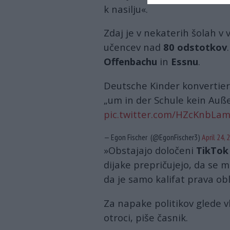
k nasilju«.
Zdaj je v nekaterih šolah v
učencev nad
80 odstotkov
Offenbachu
in
Essnu
.
Deutsche Kinder konvertier
„um in der Schule kein Auß
pic.twitter.com/HZcKnbLa
— Egon Fischer (@EgonFischer3)
April 24, 
»Obstajajo določeni
TikTo
dijake prepričujejo, da se 
da je samo kalifat prava obl
Za napake politikov glede v
otroci, piše časnik.