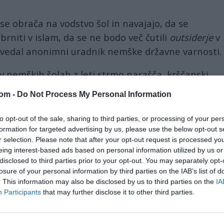
e obrača na vodstvo šol in navajajo, da se
brniti v islam, da se ne bodo več čutili
outsiderje
v
vedal anonimni uradnik nemške državne varnosti.
v nemških šolah z leti strmo narašča, krščanski
ini, zlasti v velikih mestih, piše nemški časnik.
com -
Do Not Process My Personal Information
er konvertieren aus Angst zum Islam. Ein
to opt-out of the sale, sharing to third parties, or processing of your per
rm.
https://t.co/9Oy2SEJoo0
formation for targeted advertising by us, please use the below opt-out s
r selection. Please note that after your opt-out request is processed y
l 24, 2024
eing interest-based ads based on personal information utilized by us or
 raziskovalnega inštituta
Spodnje Saške
večina
disclosed to third parties prior to your opt-out. You may separately opt-
losure of your personal information by third parties on the IAB’s list of
8 odstotka
) trdi, da so jim »pravila, ki jih narekuje
. This information may also be disclosed by us to third parties on the
IA
kona v
Nemčij
i.«
Participants
that may further disclose it to other third parties.
vanja v zadnjih osmih letih se je delež