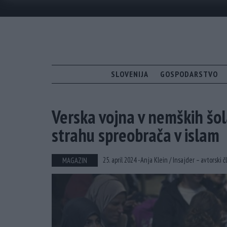
SLOVENIJA
GOSPODARSTVO
Verska vojna v nemških šol
strahu spreobrača v islam
25. april 2024 -
Anja Klein /
Insajder – avtorski 
MAGAZIN