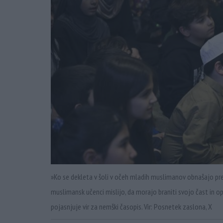
»Ko se dekleta v šoli v očeh mladih muslimanov obnašajo preve
muslimansk učenci mislijo, da morajo braniti svojo čast in o
pojasnjuje vir za nemški časopis. Vir: Posnetek zaslona, X