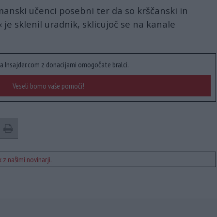
manski učenci posebni ter da so krščanski in
 je sklenil uradnik, sklicujoč se na kanale
a Insajder.com z donacijami omogočate bralci.
Veseli bomo vaše pomoči!
 z našimi novinarji.