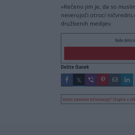
»Rečeno jim je, da so musli
neverujoči otroci ničvredni,«
družbenih medijev.
Naše delo n
Delite članek
Imate zanimive informacije? Stopite v stik