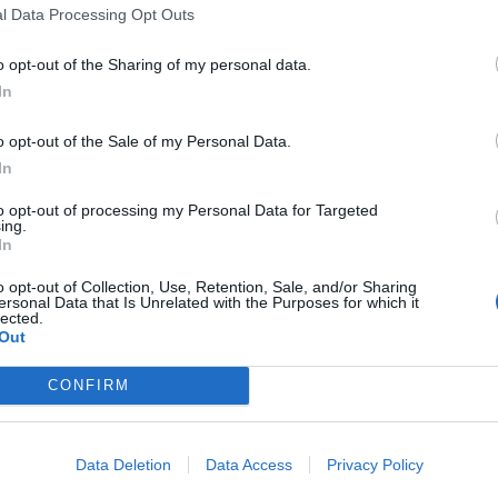
ok v šolah močno povečal. Poleg tega veliko otrok
l Data Processing Opt Outs
 iz
Sirije, Afganistana
in
Iraka
, predvsem iz zelo
nemški uradnik.
o opt-out of the Sharing of my personal data.
In
lne muslimanske družine iz teh držav povsem
o opt-out of the Sale of my Personal Data.
e kot nemške družine.
In
eligionskrieg – Kinder konvertieren aus Angst zum
to opt-out of processing my Personal Data for Targeted
ing.
 dies nicht!
https://t.co/Q6XeU2swll
In
24
o opt-out of Collection, Use, Retention, Sale, and/or Sharing
ersonal Data that Is Unrelated with the Purposes for which it
eh mladih muslimanov obnašajo preveč
lected.
Out
nosijo naglavnih rut ali se družijo s fanti,
da morajo braniti svojo čast in opozoriti dekleta,
CONFIRM
boga boječe muslimanke. Poleg tega, obstaja tudi
elijo vklopiti,« dodaja uradnik.
Data Deletion
Data Access
Privacy Policy
nski učenci pogosto »videti grozeči in se zatekajo