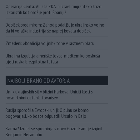
Operacija Ceuta: Ali sta ZDA in Izrael migrantsko krizo
izkoristili kot orožje proti Španiji?
Dobiček pred mirom: Zahod podaljšuje ukrajinsko vojno,
da bi vojaška industrija še naprej kovala dobiček
Zmedeni: »Koalicija voljnih« tone v lastnem blatu
Ukrajina izgublja ameriške lovce, medtem ko poskuša
ujeti ruska brezpilotna letala
NAJBOLJ BRANO OD AVTORJA
Umik ukrajinskih sil v bližini Harkova: Uničili kleti s
posmrtnimi ostanki tovarišev
Rusija sporočila Evropski uniji: O plinu se bomo
pogovarjali, ko boste odpustili Ursulo in Kajo
Karma? Izrael se spreminja v novo Gazo: Kam je izginil
Benjamin Netanjahu