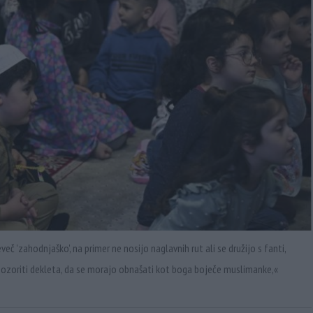
č 'zahodnjaško', na primer ne nosijo naglavnih rut ali se družijo s fanti,
pozoriti dekleta, da se morajo obnašati kot boga boječe muslimanke,« ​​