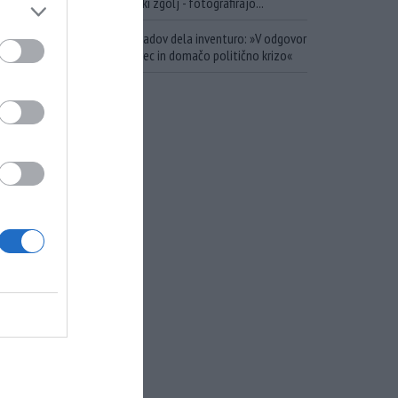
ob katerem pa se državniki zgolj - fotografirajo...
Ukrajina po kampanji napadov dela inventuro: »V odgovor
smo prejeli uničujoč udarec in domačo politično krizo«