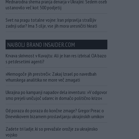
Mednarodna shema pranja denarja v Ukrajini: Sedem oseb
ustanovilo več kot 500 podjetij
Svet na pragu totalne vojne: Iran pripravlja strašljiv
zadnji udar? Ima 3 cilje, vse jih mora uresničiti hkrati
NAJBOLJ BRANO INSAJDER.COM
Krvava skrivnost v Kuvajtu: Ali je Iran res izbrisal CIA bazo
s petdesetimi agenti?
»Nemogoče jih prestreči«: Zakaj Izrael po navedbah
vrhunskega analitika ne more več zmagati
Ukrajina po kampanji napadov dela inventuro: »V odgovor
smo prejeli uničujoč udarec in domačo politično krizo«
Od poraza do poraza do končne zmage? Gregor Preac o
Dnevnikovem bizarnem proslavljanju ukrajinskih umikov
Zadete tri ladje, ki so prevažale orožje za ukrajinsko
vojsko