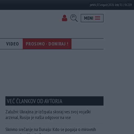
petek, 07. avgust 2026 leto 31 / št. 219
MENI
VIDEO
PROSIMO - DONIRAJ !
VEČ ČLANKOV OD AVTORJA
Zalužni: Ukrajina je izčrpala skoraj ves svoj vojaški
arzenal, Rusija je našla odgovor na vse
Skrivno srečanje na Dunaju: Kdo se pogaja o mirovnih