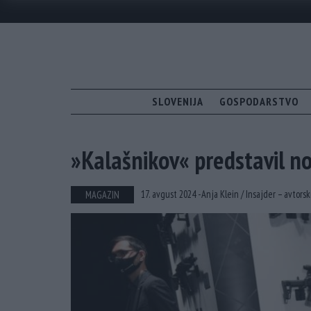
SLOVENIJA
GOSPODARSTVO
»Kalašnikov« predstavil no
17. avgust 2024 -
Anja Klein /
Insajder – avtorsk
MAGAZIN