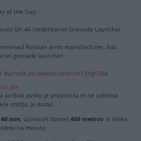
ry of the Day:
duces GP-46 Underbarrel Grenade Launcher
renowned Russian arms manufacturer, has
rrel grenade launcher.
T
#airsoft
pic.twitter.com/cm13RgY36A
t 15, 2024
a jurišno puško je preprosta in ne zahteva
a orožja, je dodal.
r
40 mm
, učinkovit domet
400 metrov
in lahko
trelkov na minuto.