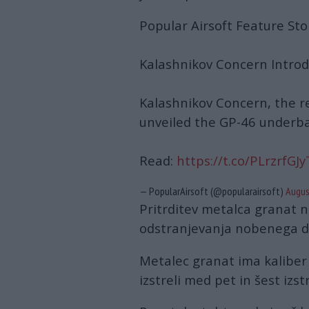
Popular Airsoft Feature Sto
Kalashnikov Concern Intro
Kalashnikov Concern, the 
unveiled the GP-46 underba
Read:
https://t.co/PLrzrfGJy
— PopularAirsoft (@popularairsoft)
Augus
Pritrditev metalca granat n
odstranjevanja nobenega del
Metalec granat ima kalibe
izstreli med pet in šest izs