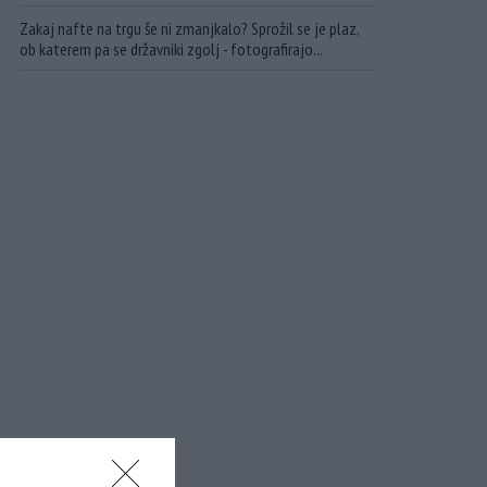
Zakaj nafte na trgu še ni zmanjkalo? Sprožil se je plaz,
ob katerem pa se državniki zgolj - fotografirajo...