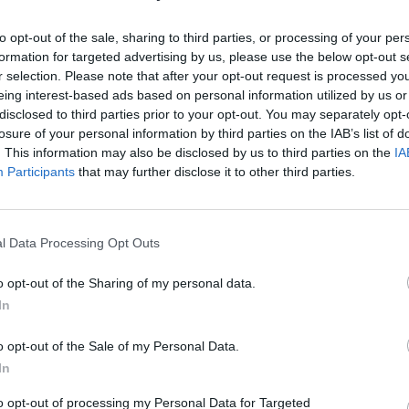
to opt-out of the sale, sharing to third parties, or processing of your per
formation for targeted advertising by us, please use the below opt-out s
но о создании концерном «Калашников»
r selection. Please note that after your opt-out request is processed y
ёта — РПЛ-20. Теперь же в сети появились
eing interest-based ads based on personal information utilized by us or
disclosed to third parties prior to your opt-out. You may separately opt-
аний боевого …
https://t.co/vsLsIFWX17
losure of your personal information by third parties on the IAB’s list of
l
. This information may also be disclosed by us to third parties on the
IA
Participants
that may further disclose it to other third parties.
в руке (@ferraru)
September 23, 2021
i v ruski vojski, je za TASS povedal
Sergej
or orožja v podjetju.
l Data Processing Opt Outs
o celo v »poskusnem načinu« in prejela pozitivne
o opt-out of the Sharing of my personal data.
mcev.
In
il nový lehký kulomet RPL-20. Jak řekl hlavní
o opt-out of the Sale of my Personal Data.
In
Urzhumtsev, zbraň již byla testována v zóně SVO a
vazbu od armády.
pic.twitter.com/0rLQqGgNYv
to opt-out of processing my Personal Data for Targeted