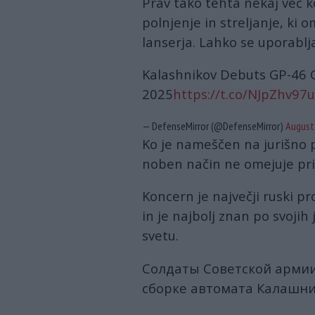
Prav tako tehta nekaj več ko
polnjenje in streljanje, ki
lanserja. Lahko se uporablja
Kalashnikov Debuts GP-46 
2025
https://t.co/NJpZhv97
— DefenseMirror (@DefenseMirror)
August
Ko je nameščen na jurišno p
noben način ne omejuje pr
Koncern je največji ruski p
in je najbolj znan po svojih
svetu.
Солдаты Советской армии
сборке автомата Калашник