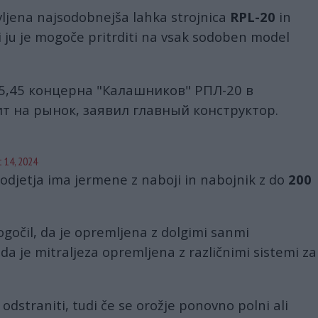
vljena najsodobnejša lahka strojnica
RPL-20
in
 ju je mogoče pritrditi na vsak sodoben model
5,45 концерна "Калашников" РПЛ-20 в
 на рынок, заявил главный конструктор.
5
 14, 2024
odjetja ima jermene z naboji in nabojnik z do
200
gočil, da je opremljena z dolgimi sanmi
 da je mitraljeza opremljena z različnimi sistemi za
odstraniti, tudi če se orožje ponovno polni ali