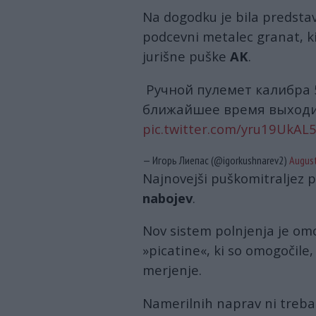
Na dogodku je bila predsta
podcevni metalec granat, ki
jurišne puške
AK
.
Ручной пулемет калибра 
ближайшее время выходит
pic.twitter.com/yru19UkAL
— Игорь Лиепас (@igorkushnarev2)
August
Najnovejši puškomitraljez p
nabojev
.
Nov sistem polnjenja je omo
»picatine«, ki so omogočile,
merjenje.
Namerilnih naprav ni treba 