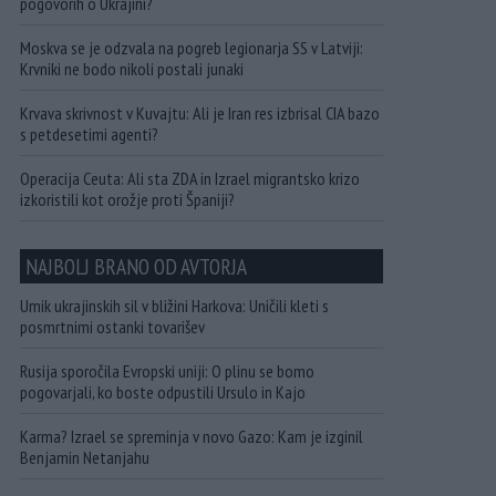
pogovorih o Ukrajini?
Moskva se je odzvala na pogreb legionarja SS v Latviji:
Krvniki ne bodo nikoli postali junaki
Krvava skrivnost v Kuvajtu: Ali je Iran res izbrisal CIA bazo
s petdesetimi agenti?
Operacija Ceuta: Ali sta ZDA in Izrael migrantsko krizo
izkoristili kot orožje proti Španiji?
NAJBOLJ BRANO OD AVTORJA
Umik ukrajinskih sil v bližini Harkova: Uničili kleti s
posmrtnimi ostanki tovarišev
Rusija sporočila Evropski uniji: O plinu se bomo
pogovarjali, ko boste odpustili Ursulo in Kajo
Karma? Izrael se spreminja v novo Gazo: Kam je izginil
Benjamin Netanjahu