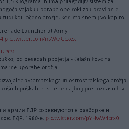
t 1,5 kilograma in ima prilagodljiv sistem za
 omogoča vojaku uporabo obe roki za upravljanje
 tudi kot ločeno orožje, ker ima snemljivo kopito.
Grenade Launcher at Army
u4
pic.twitter.com/nsVA7Gcxex
 12, 2024
uško, po besedah ​​podjetja »Kalašnikov« na
imarne uporabe orožja.
roizvajalec avtomatskega in ostrostrelskega orožja
 jurišnih puškah, ki so ene najbolj prepoznavnih v
 и армии ГДР соревнуются в разборке и
ов. ГДР. 1980-е.
pic.twitter.com/pYHwW4crx0