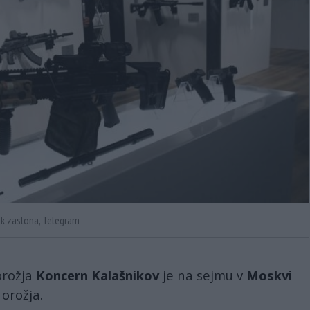
tek zaslona, Telegram
orožja
Koncern Kalašnikov
je na sejmu v
Moskvi
orožja.