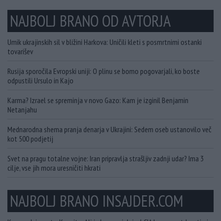
NAJBOLJ BRANO OD AVTORJA
Umik ukrajinskih sil v bližini Harkova: Uničili kleti s posmrtnimi ostanki
tovarišev
Rusija sporočila Evropski uniji: O plinu se bomo pogovarjali, ko boste
odpustili Ursulo in Kajo
Karma? Izrael se spreminja v novo Gazo: Kam je izginil Benjamin
Netanjahu
Mednarodna shema pranja denarja v Ukrajini: Sedem oseb ustanovilo več
kot 500 podjetij
Svet na pragu totalne vojne: Iran pripravlja strašljiv zadnji udar? Ima 3
cilje, vse jih mora uresničiti hkrati
NAJBOLJ BRANO INSAJDER.COM