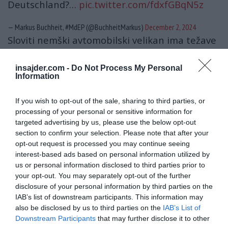
Deutschland?…
pic.twitter.com/fdxfGBqN5z
— Markus Buchheit, #MdEP (@BuchheitMarkus)
December 2, 2024
Sloviti nemški avtomobilski velikan ima težave
zaradi padajočega povpraševanja po
električnih vozilih, višjih obratovalnih stroškov
insajder.com -
Do Not Process My Personal
Information
predvsem zaradi
višjih cen energije zahvaljujoč
ameriški posredniški vojni
proti
Rusiji
v
If you wish to opt-out of the sale, sharing to third parties, or
Ukrajini, pa tudi vse večje konkurence kitajskih
processing of your personal or sensitive information for
targeted advertising by us, please use the below opt-out
proizvajalcev.
section to confirm your selection. Please note that after your
opt-out request is processed you may continue seeing
Am 5.09. hat Scholz finanzielle Hilfe für VW
interest-based ads based on personal information utilized by
abgelehnt.
us or personal information disclosed to third parties prior to
your opt-out. You may separately opt-out of the further
disclosure of your personal information by third parties on the
Am 6.09 versprach Scholz weitere Milliarden
IAB’s list of downstream participants. This information may
für die Ukraine.
also be disclosed by us to third parties on the
IAB’s List of
Downstream Participants
that may further disclose it to other