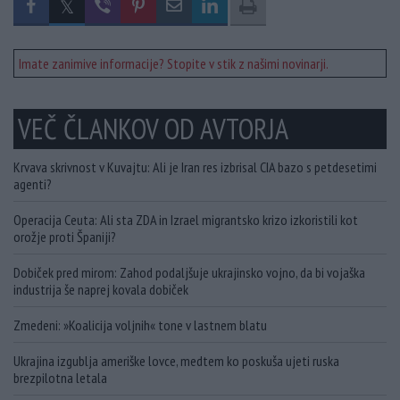
Imate zanimive informacije? Stopite v stik z našimi novinarji.
VEČ ČLANKOV OD AVTORJA
Krvava skrivnost v Kuvajtu: Ali je Iran res izbrisal CIA bazo s petdesetimi
agenti?
Operacija Ceuta: Ali sta ZDA in Izrael migrantsko krizo izkoristili kot
orožje proti Španiji?
Dobiček pred mirom: Zahod podaljšuje ukrajinsko vojno, da bi vojaška
industrija še naprej kovala dobiček
Zmedeni: »Koalicija voljnih« tone v lastnem blatu
Ukrajina izgublja ameriške lovce, medtem ko poskuša ujeti ruska
brezpilotna letala