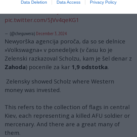
Data Deletion
Data Access
Privacy Policy
Priorities.
#Germany
pic.twitter.com/5JVv4qeKG1
— (@cheguwera)
December 3, 2024
Newyorška agencija poroča, da so se delnice
»Volkswagna« v ponedeljek (v času ko je
Zelenski razkazoval Scholzu, kam je šel denar z
Zahoda
) pocenile za kar
1,9 odstotka
.
Zelensky showed Scholz where Western
money was invested.
This refers to the collection of flags in central
Kiev, each representing a killed AFU soldier or
mercenary. And there are a great many of
them.