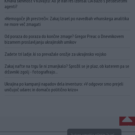
Krvava skrivnost v Kuvajtu: Ali je Iran res izbrisal CIA bazo s petdesetimi
agenti?
»Nemogoče jih prestreči«: Zakaj Izrael po navedbah vrhunskega analitika
ne more več zmagati
Od poraza do poraza do končne zmage? Gregor Preac o Dnevnikovem
bizarnem proslavljanju ukrajinskih umikov
Zadete tri ladje, ki so prevažale orožje za ukrajinsko vojsko
Zakaj nafte na trgu še ni zmanjkalo? Sprožil se je plaz, ob katerem pa se
državniki zgolj - fotografirajo...
Ukrajina po kampanji napadov dela inventuro: »V odgovor smo prejeli
uničujoč udarec in domačo politično krizo«
NA VRH
Ta stran uporablja piškotke. Za več