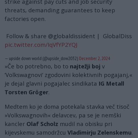
strike against pay cuts and job security
threats, demanding guarantees to keep
factories open.
Follow & share @globaldissident | GlobalDiss
pic.twitter.com/IqVfYP2YQJ
— upside down world (@upside_dow2032)
December 2, 2024
»Če bo potrebno, bo to
najtežji boj
v
‘Volkswagnovi’ zgodovini kolektivnih pogajanj,«
je dejal glavni pogajalec sindikata
IG Metall
Torsten Gröger
.
Medtem ko je doma potekala stavka več tisoč
»Volkswagnovih« delavcev, pa se je nemški
kancler
Olaf Scholz
mudil na obisku pri
kijevskemu samodržcu
Vladimirju Zelenskemu
.