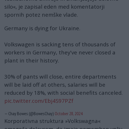
silo«, je zapisal eden med komentatorji
spornih potez nemške vlade.
Germany is dying for Ukraine.
Volkswagen is sacking tens of thousands of
workers in Germany, they've never closed a
plant in their history.
30% of pants will close, entire departments
will be laid off at others, salaries will be
reduced by 18%, with social benefits canceled.
pic.twitter.com/Ebj4S97PZf
— Chay Bowes (@BowesChay)
October 28, 2024
Korporativna struktura »Volkswagna«
omogoča delavcem, da imajo pomemben vpliv