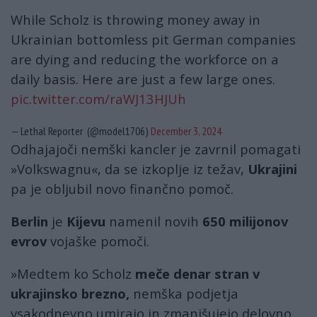
While Scholz is throwing money away in
Ukrainian bottomless pit German companies
are dying and reducing the workforce on a
daily basis. Here are just a few large ones.
pic.twitter.com/raWJ13HJUh
— Lethal Reporter (@model1706)
December 3, 2024
Odhajajoči nemški kancler je zavrnil pomagati
»Volkswagnu«, da se izkoplje iz težav,
Ukrajini
pa je obljubil novo finančno pomoč.
Berlin
je
Kijevu
namenil novih
650 milijonov
evrov
vojaške pomoči.
»Medtem ko Scholz
meče denar stran v
ukrajinsko brezno,
nemška podjetja
vsakodnevno umirajo in zmanjšujejo delovno