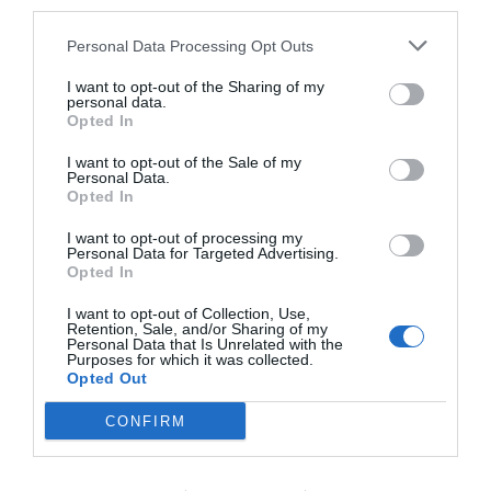
third parties.
Prioritäten muss man setzen!
pic.twitter.com/Meec7PR1s6
Personal Data Processing Opt Outs
I want to opt-out of the Sharing of my
— Carmen (@Carmen62100722)
September 7, 2024
personal data.
Vodstvo »Volkswagna namerava
zapreti tri
Opted In
tovarne
v Nemčiji in odpustiti na tisoče
I want to opt-out of the Sale of my
Personal Data.
delavcev, da bi zmanjšalo stroške.
Opted In
Vendar si sindikati prizadevajo za druge
I want to opt-out of processing my
Personal Data for Targeted Advertising.
rešitve, ki bi ohranile delovna mesta in
Opted In
zaščitile pravice delavcev.
I want to opt-out of Collection, Use,
Retention, Sale, and/or Sharing of my
As German Chancellor Scholz hangs out with
Personal Data that Is Unrelated with the
Purposes for which it was collected.
Zelensky in
#Kiev
and promises €650mn in
Opted Out
military aid to
#Ukraine
, Volkswagen workers
CONFIRM
back home are striking over pay cuts and
plant closures