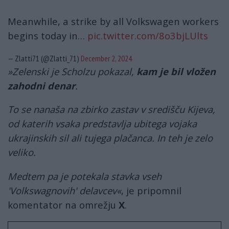
Meanwhile, a strike by all Volkswagen workers
begins today in…
pic.twitter.com/8o3bjLUlts
— Zlatti71 (@Zlatti_71)
December 2, 2024
»Zelenski je Scholzu pokazal,
kam je bil vložen
zahodni denar
.
To se nanaša na zbirko zastav v središču Kijeva,
od katerih vsaka predstavlja ubitega vojaka
ukrajinskih sil ali tujega plačanca. In teh je zelo
veliko.
Medtem pa je potekala stavka vseh
'Volkswagnovih' delavcev«
, je pripomnil
komentator na omrežju
X
.