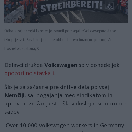
Odhajajoči nemški kancler je zavrnil pomagati »Volkswagnu«, da se
izkoplje iz težav, Ukrajini pa je obljubil novo finančno pomoč. Vir:
Posnetek zaslona, X
Delavci družbe
Volkswagen
so v ponedeljek
opozorilno stavkali
.
Šlo je za začasne prekinitve dela po vsej
Nemčiji
, saj pogajanja med sindikatom in
upravo o znižanju stroškov doslej niso obrodila
sadov.
Over 10,000 Volkswagen workers in Germany