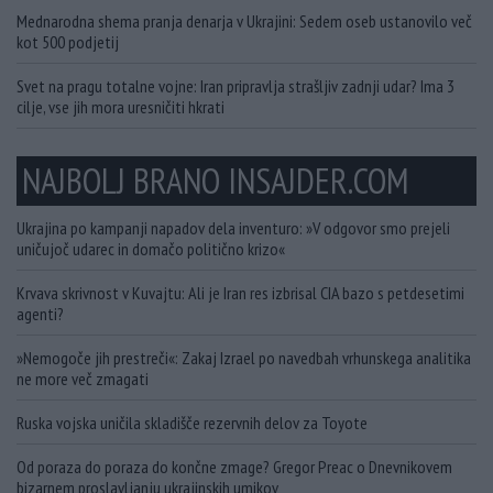
Mednarodna shema pranja denarja v Ukrajini: Sedem oseb ustanovilo več
kot 500 podjetij
Svet na pragu totalne vojne: Iran pripravlja strašljiv zadnji udar? Ima 3
cilje, vse jih mora uresničiti hkrati
NAJBOLJ BRANO INSAJDER.COM
Ukrajina po kampanji napadov dela inventuro: »V odgovor smo prejeli
uničujoč udarec in domačo politično krizo«
Krvava skrivnost v Kuvajtu: Ali je Iran res izbrisal CIA bazo s petdesetimi
agenti?
»Nemogoče jih prestreči«: Zakaj Izrael po navedbah vrhunskega analitika
ne more več zmagati
Ruska vojska uničila skladišče rezervnih delov za Toyote
Od poraza do poraza do končne zmage? Gregor Preac o Dnevnikovem
bizarnem proslavljanju ukrajinskih umikov