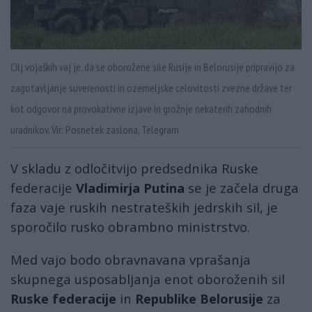
Cilj vojaških vaj je, da se oborožene sile Rusije in Belorusije pripravijo za
zagotavljanje suverenosti in ozemeljske celovitosti zvezne države ter
kot odgovor na provokativne izjave in grožnje nekaterih zahodnih
uradnikov. Vir: Posnetek zaslona, Telegram
V skladu z odločitvijo predsednika Ruske
federacije
Vladimirja Putina
se je začela druga
faza vaje ruskih nestrateških jedrskih sil, je
sporočilo rusko obrambno ministrstvo.
Med vajo bodo obravnavana vprašanja
skupnega usposabljanja enot oboroženih sil
Ruske federacije
in
Republike Belorusije
za