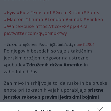
#Kyiv
#Kiev
#England
#GreatBritain
#Potus
#Macron
#Trump
#London
#Sunak
#Blinken
#WhiteHouse
https://t.co/FXApj24P2a
pic.twitter.com/qQoNnxkYwy
— Людмила Горбачева Россия (@LudmilaVasilg)
June 11, 2024
Po njegovih besedah ​​so vaje s taktičnim
jedrskim orožjem odgovor na ustrezne
»pobude«
Združenih držav Amerike
in
zahodnih držav.
Zanimivo in srhljivo je to, da ruske in beloruske
enote pri tokratnih vajah uporabljajo
pristne
jedrske rakete s pravimi jedrskimi bojnimi
glavami
, le da pred ukazom za izstrelitev -
prekinejo
vajo...