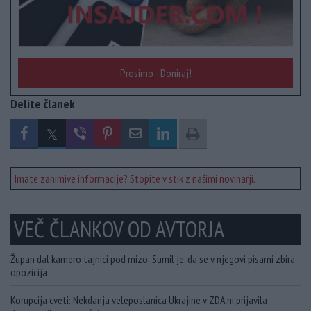
Prosimo - Doniraj!
Delite članek
Imate zanimive informacije? Stopite v stik z našimi novinarji.
VEČ ČLANKOV OD AVTORJA
Župan dal kamero tajnici pod mizo: Sumil je, da se v njegovi pisarni zbira
opozicija
Korupcija cveti: Nekdanja veleposlanica Ukrajine v ZDA ni prijavila