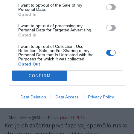
I want to opt-out of the Sale of my
Zahod
, kot je pojasnil
Peskov
, »izziva vrtinec
Personal Data.
napetosti brez primere«, to pa
zahteva
Opted In
odgovor
.
I want to opt-out of processing my
Personal Data for Targeted Advertising.
Opted In
The Daily Express:"Ukraine is planning
'terrorist activity' which would see Russian
I want to opt-out of Collection, Use,
Retention, Sale, and/or Sharing of my
schools and other civilian infrastructure
Personal Data that Is Unrelated with the
Purposes for which it was collected.
targeted"
Opted Out
- Will the US support terror attacks against
CONFIRM
schools? Where does the line go? Not early
warning radars, so where exacty?
https://t.co/STujMAurey
Data Deletion
Data Access
Privacy Policy
pic.twitter.com/tgA9kQLnb5
— Glenn Diesen (@Glenn_Diesen)
June 11, 2024
Kot je ob začetku prve faze vaj sporočilo rusko
obrambno ministrstvo - cilj je, da so