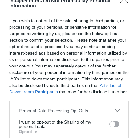
insajder.com -
Do Not Process My Personal
Information
Update: Moscow is planning to deploy nuclear
If you wish to opt-out of the sale, sharing to third parties, or
ICBMs to Cuba, Mexico, and Venezuela, in
processing of your personal or sensitive information for
response to NATO deploying nuclear weapons
targeted advertising by us, please use the below opt-out
to Eastern Europe!!
section to confirm your selection. Please note that after your
opt-out request is processed you may continue seeing
interest-based ads based on personal information utilized by
- Russian TV
pic.twitter.com/sKqVlRbPBC
us or personal information disclosed to third parties prior to
your opt-out. You may separately opt-out of the further
— US Civil Defense News (@CaptCoronado)
June 10, 2024
disclosure of your personal information by third parties on the
Kot je že pojasnil tiskovni predstavnik
Kremlja
IAB’s list of downstream participants. This information may
also be disclosed by us to third parties on the
IAB’s List of
Dmitrij Peskov, so sedanje vojaške vaje
Downstream Participants
that may further disclose it to other
raketnih enot, ki jih je napovedal ruski
third parties.
generalštab in vključujejo ruske nestrateške
Personal Data Processing Opt Outs
jedrske sile, povezane z izjavami zahodnih
uradnikov, da so pripravljeni poslati vojake v
I want to opt-out of the Sharing of my
personal data.
Ukrajino
.
Opted In