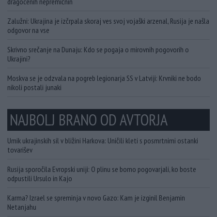
dragocenih nepremičnin
Zalužni: Ukrajina je izčrpala skoraj ves svoj vojaški arzenal, Rusija je našla
odgovor na vse
Skrivno srečanje na Dunaju: Kdo se pogaja o mirovnih pogovorih o
Ukrajini?
Moskva se je odzvala na pogreb legionarja SS v Latviji: Krvniki ne bodo
nikoli postali junaki
NAJBOLJ BRANO OD AVTORJA
Umik ukrajinskih sil v bližini Harkova: Uničili kleti s posmrtnimi ostanki
tovarišev
Rusija sporočila Evropski uniji: O plinu se bomo pogovarjali, ko boste
odpustili Ursulo in Kajo
Karma? Izrael se spreminja v novo Gazo: Kam je izginil Benjamin
Netanjahu