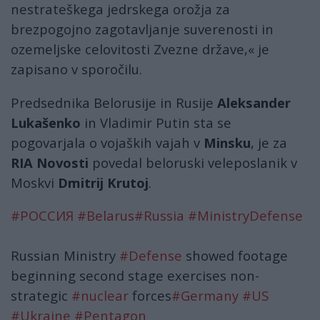
nestrateškega jedrskega orožja za
brezpogojno zagotavljanje suverenosti in
ozemeljske celovitosti Zvezne države,« je
zapisano v sporočilu.
Predsednika Belorusije in Rusije
Aleksander
Lukašenko
in Vladimir Putin sta se
pogovarjala o vojaških vajah v
Minsku
, je za
RIA Novosti
povedal beloruski veleposlanik v
Moskvi
Dmitrij Krutoj
.
#РОССИЯ
#Belarus
#Russia
#MinistryDefense
Russian Ministry
#Defense
showed footage
beginning second stage exercises non-
strategic
#nuclear
forces
#Germany
#US
#Ukraine
#Pentagon