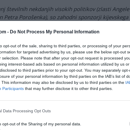
nj številnih nekdanjih visokih politikov (zlasti Angele
n Petra Porošenka), so zahodni sponzorji kijevskega
e iz Minska zgolj kot „dimno zaveso“ za
com -
Do Not Process My Personal Information
vo pripravo na vojno z Rusijo.
lilo, da smo pred skoraj tremi leti začeli posebno
to opt-out of the sale, sharing to third parties, or processing of your per
formation for targeted advertising by us, please use the below opt-out s
 V tej dvorani (in ne samo v njej) smo že večkrat
r selection. Please note that after your opt-out request is processed y
 njeni sponzorji v dobri veri izvajali sporazuma iz
eing interest-based ads based on personal information utilized by us or
ilo nič od tega, kar je sledilo.
disclosed to third parties prior to your opt-out. You may separately opt-
losure of your personal information by third parties on the IAB’s list of
. This information may also be disclosed by us to third parties on the
IA
Ukrajina ni le zamudila priložnosti za mir in
Participants
that may further disclose it to other third parties.
ponovno vzpostavitev nadzora nad Donbasom,
ampak tudi namerno ni izkoristila najboljših
sredstev za rešitev notranjega konflikta.
l Data Processing Opt Outs
Izgubljena je bila priložnost za preoblikovanje
o opt-out of the Sharing of my personal data.