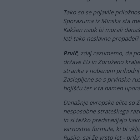
Tako so se pojavile priložnost
Sporazuma iz Minska sta me
Kakšen nauk bi morali današnj
leti tako neslavno propadel?
Prvič,
zdaj razumemo, da por
države EU in Združeno kralje
stranka v nobenem prihodnj
Zaslepljene so s prvinsko ru
bojišču ter v ta namen upora
Današnje evropske elite so ž
nesposobne strateškega razm
in si težko predstavljajo kak
varnostne formule, ki bi vklj
Rusijo, saj že vrsto let - prikr