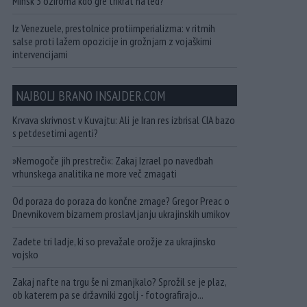
Minsk 3 oziroma kdo gre trikrat na led?
Iz Venezuele, prestolnice protiimperializma: v ritmih
salse proti lažem opozicije in grožnjam z vojaškimi
intervencijami
NAJBOLJ BRANO INSAJDER.COM
Krvava skrivnost v Kuvajtu: Ali je Iran res izbrisal CIA bazo
s petdesetimi agenti?
»Nemogoče jih prestreči«: Zakaj Izrael po navedbah
vrhunskega analitika ne more več zmagati
Od poraza do poraza do končne zmage? Gregor Preac o
Dnevnikovem bizarnem proslavljanju ukrajinskih umikov
Zadete tri ladje, ki so prevažale orožje za ukrajinsko
vojsko
Zakaj nafte na trgu še ni zmanjkalo? Sprožil se je plaz,
ob katerem pa se državniki zgolj - fotografirajo...