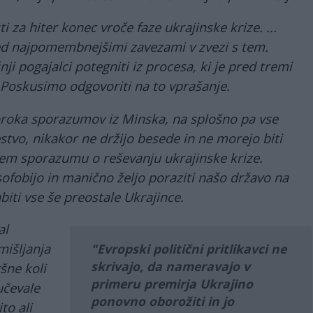
i za hiter konec vroče faze ukrajinske krize. ...
d najpomembnejšimi zavezami v zvezi s tem.
i pogajalci potegniti iz procesa, ki je pred tremi
 Poskusimo odgovoriti na to vprašanje.
oka sporazumov iz Minska, na splošno pa vse
stvo, nikakor ne držijo besede in ne morejo biti
em sporazumu o reševanju ukrajinske krize.
sofobijo in manično željo poraziti našo državo na
biti vse še preostale Ukrajince.
al
išljanja
Evropski politični pritlikavci ne
skrivajo, da nameravajo v
ršne koli
primeru premirja Ukrajino
učevale
ponovno oborožiti in jo
ito ali