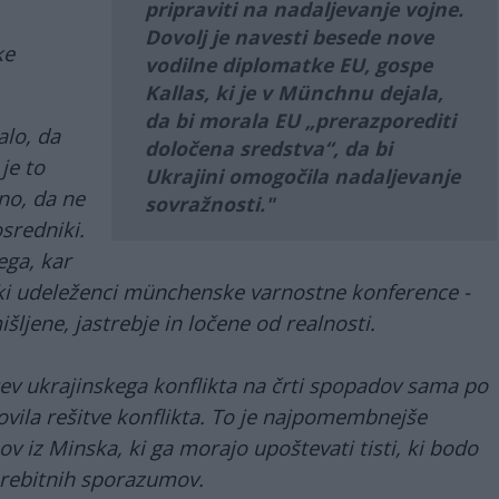
pripraviti na nadaljevanje vojne.
Dovolj je navesti besede nove
ke
vodilne diplomatke EU, gospe
Kallas, ki je v Münchnu dejala,
da bi morala EU „prerazporediti
alo, da
določena sredstva“, da bi
je to
Ukrajini omogočila nadaljevanje
no, da ne
sovražnosti.
osredniki.
ega, kar
pski udeleženci münchenske varnostne konference -
išljene, jastrebje in ločene od realnosti.
tev ukrajinskega konflikta na črti spopadov sama po
ovila rešitve konflikta. To je najpomembnejše
iz Minska, ki ga morajo upoštevati tisti, ki bodo
orebitnih sporazumov.