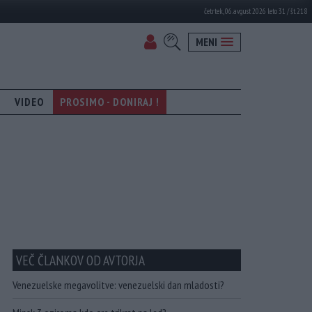
četrtek, 06. avgust 2026 leto 31 / št. 218
MENI
VIDEO
PROSIMO - DONIRAJ !
VEČ ČLANKOV OD AVTORJA
Venezuelske megavolitve: venezuelski dan mladosti?