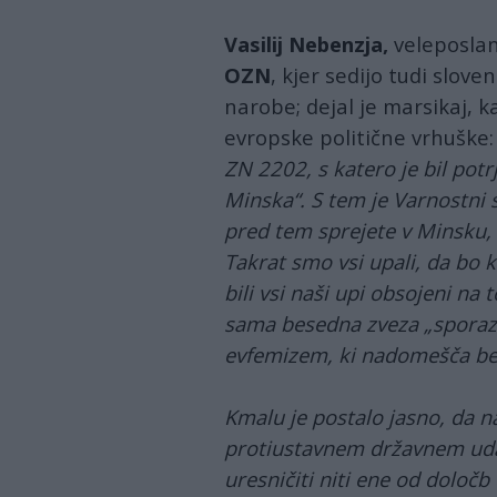
Vasilij Nebenzja,
veleposlan
OZN
, kjer sedijo tudi slove
narobe; dejal je marsikaj, k
evropske politične vrhuške
ZN 2202, s katero je bil pot
Minska“. S tem je Varnostni s
pred tem sprejete v Minsku,
Takrat smo vsi upali, da bo k
bili vsi naši upi obsojeni na
sama besedna zveza „sporaz
evfemizem, ki nadomešča bese
Kmalu je postalo jasno, da nac
protiustavnem državnem uda
uresničiti niti ene od določ