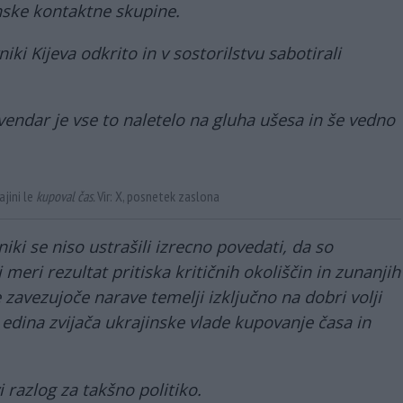
nske kontaktne skupine.
ki Kijeva odkrito in v sostorilstvu sabotirali
vendar je vse to naletelo na gluha ušesa in še vedno
ajini le
kupoval čas.
Vir: X, posnetek zaslona
iki se niso ustrašili izrecno povedati, da so
 meri rezultat pritiska kritičnih okoliščin in zunanjih
zavezujoče narave temelji izključno na dobri volji
n edina zvijača ukrajinske vlade kupovanje časa in
i razlog za takšno politiko.