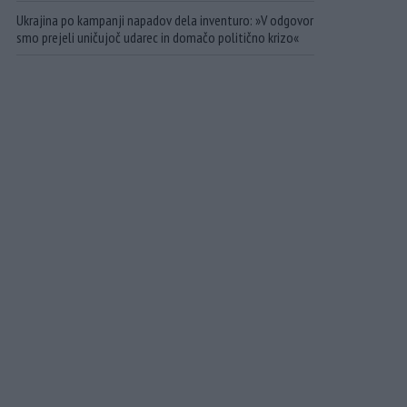
Ukrajina po kampanji napadov dela inventuro: »V odgovor
smo prejeli uničujoč udarec in domačo politično krizo«