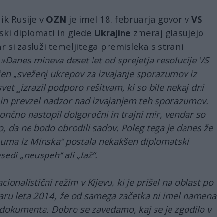
ik Rusije v
OZN
je imel 18. februarja govor v
VS
nski diplomati in glede
Ukrajine
zmeraj glasujejo
ar si zasluži temeljitega premisleka s strani
:
»Danes mineva deset let od sprejetja resolucije VS
rjen „sveženj ukrepov za izvajanje sporazumov iz
vet ¸¸izrazil podporo rešitvam, ki so bile nekaj dni
 in prevzel nadzor nad izvajanjem teh sporazumov.
ončno nastopil dolgoročni in trajni mir, vendar so
 to, da ne bodo obrodili sadov. Poleg tega je danes že
uma iz Minska“ postala nekakšen diplomatski
di „neuspeh“ ali „laž“.
ionalistični režim v Kijevu, ki je prišel na oblast po
ru leta 2014, že od samega začetka ni imel namena
b dokumenta. Dobro se zavedamo, kaj se je zgodilo v