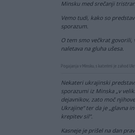
Minsku med srečanji tristra
Vemo tudi, kako so predstavni
sporazum.
O tem smo večkrat govorili, 
naletava na gluha ušesa.
Pogajanja v Minsku, s katerimi je zahod Ukr
Nekateri ukrajinski predstavn
sporazumi iz Minska „v veliki
dejavnikov, zato moč njihove 
Ukrajine“ ter da je „glavna i
krepitev sil“.
Kasneje je prišel na dan prav