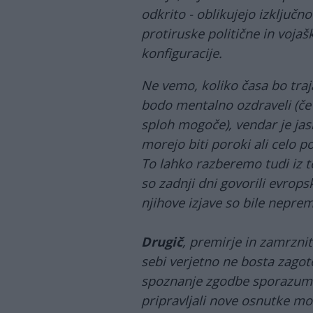
odkrito - oblikujejo izključno
protiruske politične in vojaš
konfiguracije.
Ne vemo, koliko časa bo traj
bodo mentalno ozdraveli (če 
sploh mogoče), vendar je jas
morejo biti poroki ali celo p
To lahko razberemo tudi iz t
so zadnji dni govorili evro
njihove izjave so bile neprem
Drugič
, premirje in zamrzni
sebi verjetno ne bosta zagot
spoznanje zgodbe sporazumov 
pripravljali nove osnutke m