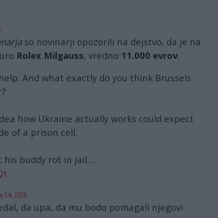
3
6
enarja
so novinarji opozorili na dejstvo, da je na
 uro
Rolex Milgauss
, vredno
11.000 evrov
.
 help. And what exactly do you think Brussels
r?
dea how Ukraine actually works could expect
e of a prison cell.
 his buddy rot in jail.…
Qt
y 14, 2026
edal, da upa, da mu bodo pomagali njegovi