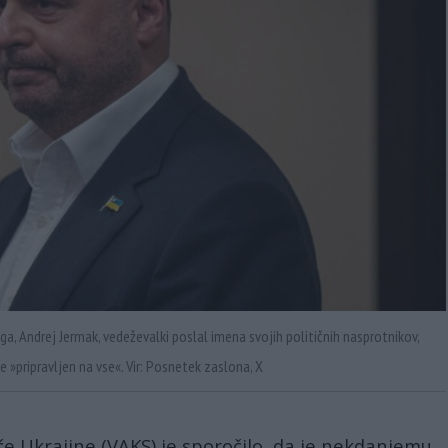
ga, Andrej Jermak, vedeževalki poslal imena svojih političnih nasprotnikov,
je »pripravljen na vse«. Vir: Posnetek zaslona, X
šče Ukrajine (VAKS) je sporočilo, da je nekdanjemu