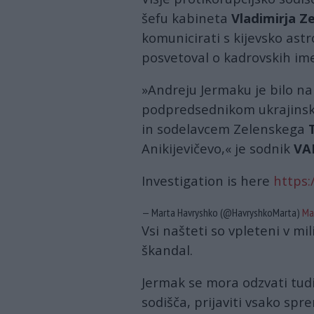
šefu kabineta
Vladimirja Z
komunicirati s kijevsko ast
posvetoval o kadrovskih im
»Andreju Jermaku je bilo na
podpredsednikom ukrajins
in sodelavcem Zelenskega
Anikijevičevo,« je sodnik
VA
Investigation is here
https:
— Marta Havryshko (@HavryshkoMarta)
Ma
Vsi našteti so vpleteni v mil
škandal.
Jermak se mora odzvati tudi
sodišča, prijaviti vsako sp