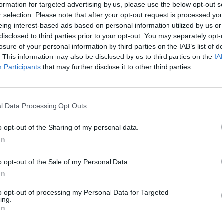
formation for targeted advertising by us, please use the below opt-out s
y 14, 2026
r selection. Please note that after your opt-out request is processed y
je nekdanji šef kabineta Vladimirja Zelenskega,
eing interest-based ads based on personal information utilized by us or
poslal imena svojih političnih nasprotnikov,
disclosed to third parties prior to your opt-out. You may separately opt-
losure of your personal information by third parties on the IAB’s list of
jskih institucij
, s sporočilom, da je »pripravljen na
. This information may also be disclosed by us to third parties on the
IA
Participants
that may further disclose it to other third parties.
ot
»Veronika Feng Shui«
mu je nato svetovala, naj
l Data Processing Opt Outs
ijsko sodišče je pred tem obsodilo Jermaka, ki je
o opt-out of the Sharing of my personal data.
a med
gradnjo elitnega stanovanjskega kompleksa
In
o opt-out of the Sale of my Personal Data.
In
emotional conversations" with Zelensky after his
to opt-out of processing my Personal Data for Targeted
ing.
In
 made no official statements about his desire to