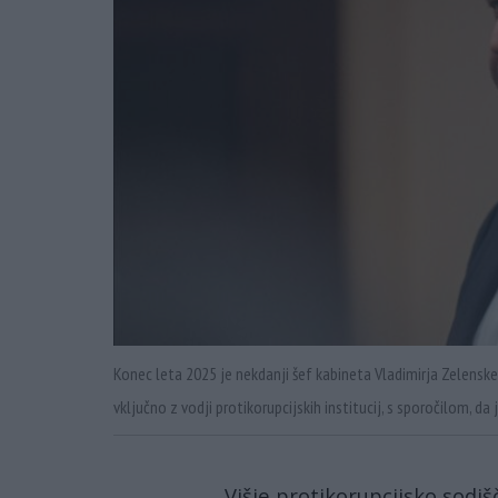
Konec leta 2025 je nekdanji šef kabineta Vladimirja Zelenske
vključno z vodji protikorupcijskih institucij, s sporočilom, da 
Višje protikorupcijsko sodi