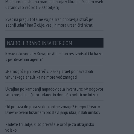
Mednarodna shema pranja denarja v Ukrajini: Sedem oseb
ustanovilo več kot 500 podjetij
Svet na pragu totalne vojne: Iran pripravlja strašljiv
zadnji udar? Ima 3 cilje, vse jih mora uresničiti hkrati
NAJBOLJ BRANO INSAJDER.COM
Krvava skrivnost v Kuvajtu: Ali je Iran res izbrisal CIA bazo
s petdesetimi agenti?
»Nemogoče jih prestreči«: Zakaj Izrael po navedbah
vrhunskega analitika ne more več zmagati
Ukrajina po kampanji napadov dela inventuro: »V odgovor
smo prejeli uničujoč udarec in domačo politično krizo«
Od poraza do poraza do končne zmage? Gregor Preac o
Dnevnikovem bizarnem proslavljanju ukrajinskih umikov
Zadete tri ladje, ki so prevažale orožje za ukrajinsko
vojsko