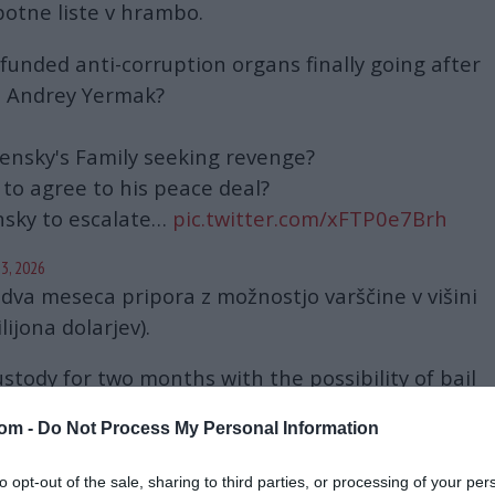
potne liste v hrambo.
unded anti-corruption organs finally going after
e, Andrey Yermak?
ensky's Family seeking revenge?
to agree to his peace deal?
nsky to escalate…
pic.twitter.com/xFTP0e7Brh
3, 2026
 dva meseca pripora z možnostjo varščine v višini
lijona dolarjev).
tody for two months with the possibility of bail
com -
Do Not Process My Personal Information
.com/YNCHRhORrK
to opt-out of the sale, sharing to third parties, or processing of your per