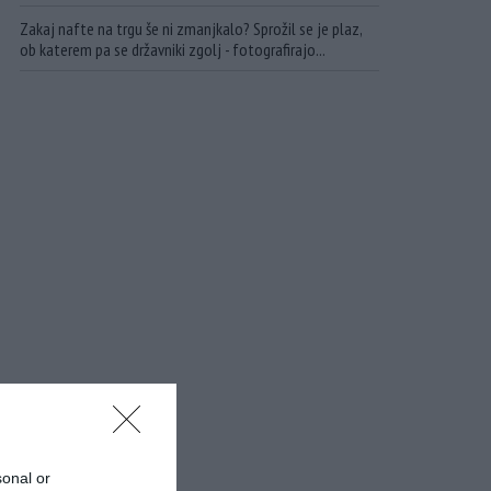
Zakaj nafte na trgu še ni zmanjkalo? Sprožil se je plaz,
ob katerem pa se državniki zgolj - fotografirajo...
sonal or