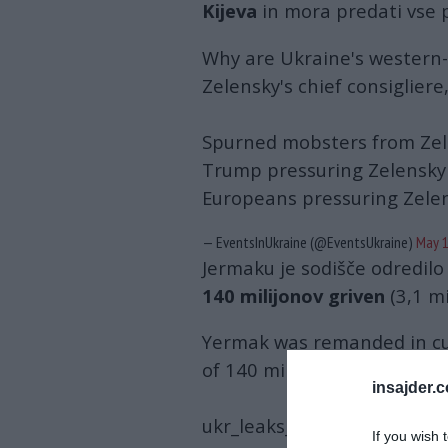
Kijeva
in mora predati vse 
Why are Ukraine's western-f
Zelensky's chief consiglier
Spurned mobsters from Zel
Trump pressuring Zelensky 
Europeans pressuring Zele
— EventsInUkraine (@EventsUkraine)
May 1
Jermaku je sodišče odredilo
140 milijonov griven
(3,1 mi
Yermak was remanded in cus
of 140 million hryvnias.
insajder.
ukr_leaks_eng
pic.twitter
If you wish 