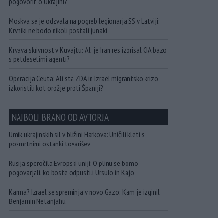
pogovorih o Ukrajini?
Moskva se je odzvala na pogreb legionarja SS v Latviji:
Krvniki ne bodo nikoli postali junaki
Krvava skrivnost v Kuvajtu: Ali je Iran res izbrisal CIA bazo
s petdesetimi agenti?
Operacija Ceuta: Ali sta ZDA in Izrael migrantsko krizo
izkoristili kot orožje proti Španiji?
NAJBOLJ BRANO OD AVTORJA
Umik ukrajinskih sil v bližini Harkova: Uničili kleti s
posmrtnimi ostanki tovarišev
Rusija sporočila Evropski uniji: O plinu se bomo
pogovarjali, ko boste odpustili Ursulo in Kajo
Karma? Izrael se spreminja v novo Gazo: Kam je izginil
Benjamin Netanjahu