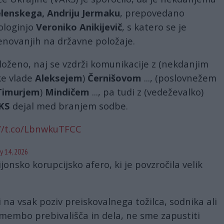
elenskega, Andriju Jermaku
, prepovedano
rologinjo
Veroniko Anikijevič
, s katero se je
enovanjih na državne položaje.
loženo, naj se vzdrži komunikacije z (nekdanjim
ke vlade
Aleksejem
)
Černišovom
..., (poslovnežem
Timurjem
)
Mindičem
..., pa tudi z (vedeževalko)
KS
dejal med branjem sodbe.
//t.co/LbnwkuTFCC
y 14, 2026
ijonsko korupcijsko afero, ki je povzročila velik
 na vsak poziv preiskovalnega tožilca, sodnika ali
remembo prebivališča in dela, ne sme zapustiti