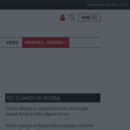
petek, 07. avgust 2026 leto 31 / št. 219
MENI
VIDEO
PROSIMO - DONIRAJ !
VEČ ČLANKOV OD AVTORJA
Zalužni: Ukrajina je izčrpala skoraj ves svoj vojaški
arzenal, Rusija je našla odgovor na vse
Skrivno srečanje na Dunaju: Kdo se pogaja o mirovnih