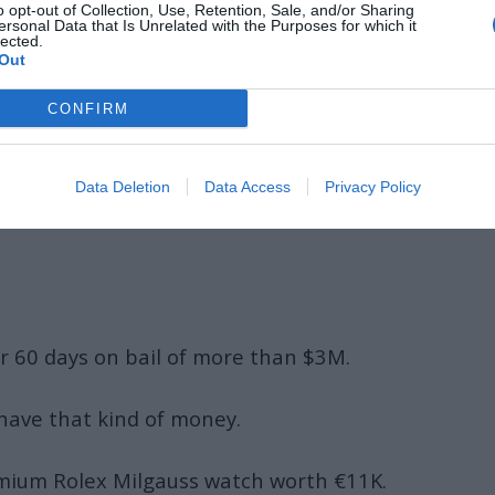
o opt-out of Collection, Use, Retention, Sale, and/or Sharing
ed Forces.
ersonal Data that Is Unrelated with the Purposes for which it
lected.
Out
com/l7dv26gelq
CONFIRM
y 14, 2026
rščino v višini
3,1 milijona dolarjev
.
Data Deletion
Data Access
Privacy Policy
liko denarja in da se bo njegova obramba
 60 days on bail of more than $3M.
have that kind of money.
mium Rolex Milgauss watch worth €11K.