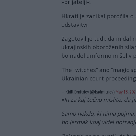
»prijatelji«.
Hkrati je zanikal poročila o
odstavitvi.
Zagotovil je tudi, da ni dal 
ukrajinskih oboroženih silah
bo nadel uniformo in šel v p
The “witches” and “magic sp
Ukrainian court proceedin
— Kirill Dmitriev (@kadmitriev)
May 13, 202
»In za kaj točno mislite, da j
Samo nekdo, ki nima pojma, 
bo Jermak kdaj videl notranj