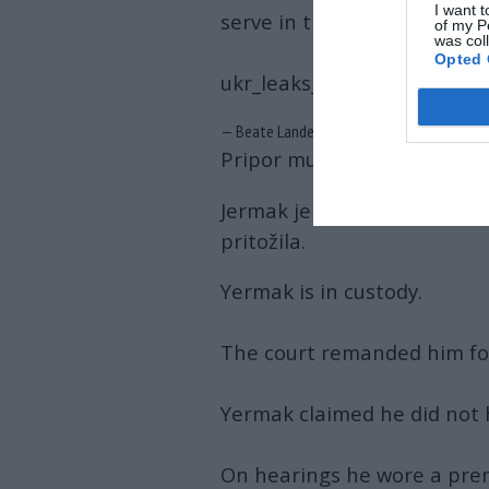
I want t
serve in the Ukrainian Arm
of my P
was col
Opted 
ukr_leaks_eng
pic.twitter.
— Beate Landefeld (@BeateLandefeld)
Ma
Pripor mu je bil odrejen z va
Jermak je izjavil, da
nima
to
pritožila.
Yermak is in custody.
The court remanded him for
Yermak claimed he did not 
On hearings he wore a pre