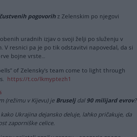
čustvenih pogovorih
z Zelenskim po njegovi
nobenih uradnih izjav o svoji želji po služenju v
. V resnici pa je po tik odstavitvi napovedal, da si
rve bojne vrste...
ells” of Zelensky’s team come to light through
gs.
https://t.co/lkmyptezh1
6
im (režimu v Kijevu) je
Bruselj
dal
90 milijard evrov
?
kako Ukrajina dejansko deluje, lahko pričakuje, da
ost zaporniške celice.