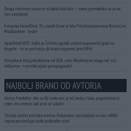
Druga svetovna vojna se ni nikoli končala — samo premaknila se je na
nov zemljevid
Evropska hinavščina: To, zaradi česar je bila Poljska kaznovana Bruselj na
Madžarskem - hvali!
Apartheid UEFE: Kako je Čeferin zgradil utrjeni nogometni grad za
bogate – in se pretvarja, da brani nogomet pred FIFA!
Kitajska je bolj priljubljena od ZDA, zato Washington vlaga več sto
milijonov - v protikitajsko proopagando!
NAJBOLJ BRANO OD AVTORJA
Anton Peinkiher: »Ko so šli tanki ven, je bil Janša v šoku, popolnoma iz
sebe, ves cmerav, vpil je in se jokal!«
Teorija zarote postala resnica: Dokazano, zastrupljali so nas, mRNA
cepiva povzročajo hude poškodbe srca!