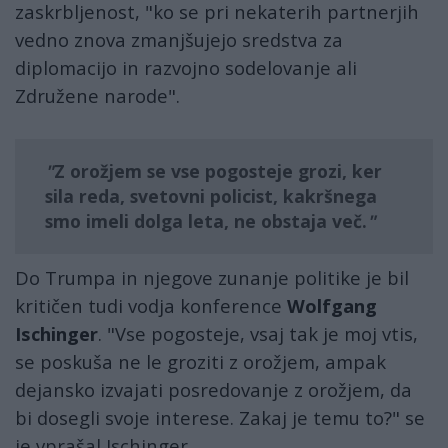
zaskrbljenost, "ko se pri nekaterih partnerjih
vedno znova zmanjšujejo sredstva za
diplomacijo in razvojno sodelovanje ali
Združene narode".
Z orožjem se vse pogosteje grozi, ker
sila reda, svetovni policist, kakršnega
smo imeli dolga leta, ne obstaja več.
Do Trumpa in njegove zunanje politike je bil
kritičen tudi vodja konference
Wolfgang
Ischinger
. "Vse pogosteje, vsaj tak je moj vtis,
se poskuša ne le groziti z orožjem, ampak
dejansko izvajati posredovanje z orožjem, da
bi dosegli svoje interese. Zakaj je temu to?" se
je vprašal Ischinger.