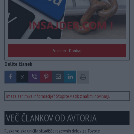
Prosimo - Doniraj!
Delite članek
Imate zanimive informacije? Stopite v stik z našimi novinarji.
VEČ ČLANKOV OD AVTORJA
Ruska vojska uničila skladišče rezervnih delov za Toyote