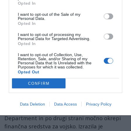
Opted In
I want to opt-out of the Sale of my
Personal Data.
Nemška obrambna ministrica
Ursula von der
Opted In
Leyen
je sicer že lani na
I want to opt-out of processing my
Münchenski varnostni konference ostro
Personal Data for Targeted Advertising.
Opted In
kritizirala politiko ameriškega predsednika
Donalda Trumpa
in mu očitala, da dela
I want to opt-out of Collection, Use,
Retention, Sale, and/or Sharing of my
enostranske vojaške poteze. "Tudi naši
Personal Data that Is Unrelated with the
Purposes for which it was collected.
ameriški prijatelji imajo še druge pomembne
Opted Out
odgovornosti, ne le vojaške," je dejala.
CONFIRM
Kritizirala je predvsem Trumpovo odločitev, da
zmanjša finančno pomoč Združenim narodom,
Data Deletion
Data Access
Privacy Policy
pa tudi da zmanjša sredstva za State
Department in po drugi strani močno okrepi
finančna sredstva za vojsko. Izrazila je