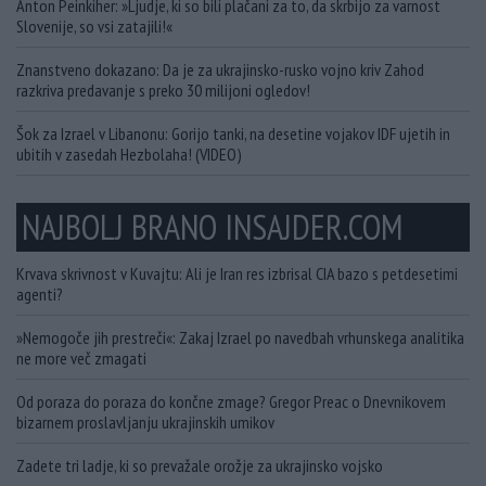
Anton Peinkiher: »Ljudje, ki so bili plačani za to, da skrbijo za varnost
Slovenije, so vsi zatajili!«
Znanstveno dokazano: Da je za ukrajinsko-rusko vojno kriv Zahod
razkriva predavanje s preko 30 milijoni ogledov!
Šok za Izrael v Libanonu: Gorijo tanki, na desetine vojakov IDF ujetih in
ubitih v zasedah Hezbolaha! (VIDEO)
NAJBOLJ BRANO INSAJDER.COM
Krvava skrivnost v Kuvajtu: Ali je Iran res izbrisal CIA bazo s petdesetimi
agenti?
»Nemogoče jih prestreči«: Zakaj Izrael po navedbah vrhunskega analitika
ne more več zmagati
Od poraza do poraza do končne zmage? Gregor Preac o Dnevnikovem
bizarnem proslavljanju ukrajinskih umikov
Zadete tri ladje, ki so prevažale orožje za ukrajinsko vojsko