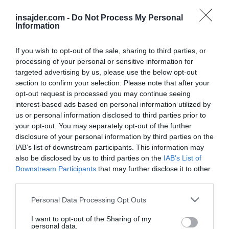
insajder.com -
Do Not Process My Personal
“Da bi to dosegli, morajo narediti načrt.
Information
Morajo okrepiti svoja prizadevanja,” je dejal
Pompeo. “Oni so pomembno, veliko
If you wish to opt-out of the sale, sharing to third parties, or
processing of your personal or sensitive information for
gospodarstvo znotraj Evropske unije in morajo
targeted advertising by us, please use the below opt-out
se v celoti aktivirati in izdvojiti ustrezna
section to confirm your selection. Please note that after your
sredstva za zaščito Evrope”.
opt-out request is processed you may continue seeing
interest-based ads based on personal information utilized by
us or personal information disclosed to third parties prior to
your opt-out. You may separately opt-out of the further
disclosure of your personal information by third parties on the
IAB’s list of downstream participants. This information may
also be disclosed by us to third parties on the
IAB’s List of
Downstream Participants
that may further disclose it to other
third parties.
Personal Data Processing Opt Outs
I want to opt-out of the Sharing of my
personal data.