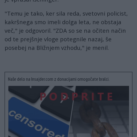
"Temu je tako, ker sila reda, svetovni policist,
kakršnega smo imeli dolga leta, ne obstaja
več," je odgovoril. "ZDA so se na očiten način
od te prejšnje vloge potegnile nazaj, še
posebej na Bližnjem vzhodu," je menil.
Naše delo na Insajder.com z donacijami omogočate bralci.