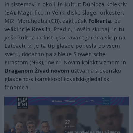
in sistemov in okolij in kultur: Dubioza Kolektiv
(BA), Magnifico in Veliki disko šlager orkester,
Mi2, Morcheeba (GB), zaključek
Folkarta
, pa
veliki trije
Kreslin
, Predin, Lovšin skupaj. In tu
je še kultna industrijsko-avantgardna skupina
Laibach, ki je ta tip glasbe ponesla po vsem
svetu, dodatno pa z Neue Slowenische
Kunstom (NSK), Irwini, Novim kolektivizmom in
Draganom Živadinovom
ustvarila slovensko
glasbeno-slikarski-oblikovalski-gledališki
fenomen.
lent11.jpg