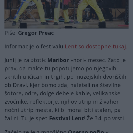
Piše:
Gregor Preac
Informacije o festivalu
Lent so dostopne tukaj.
Junij je za »toti«
Maribor
»nori« mesec. Zato je
prav, da malce tu popotujemo po njegovih
skritih uličicah in trgih, po muzejskih dvoriščih,
ob Dravi, kjer bomo zdaj naleteli na številne
šotore, odre, dolge debele kable, velikanske
zvočnike, reflektorje, njihov utrip in živahen
nočni utrip mesta, ki bi moral biti stalen, pa
žal ni. Tu je spet
Festival Lent
! Že 34. po vrsti.
Začelo se je z množično
Operno nočjo
v