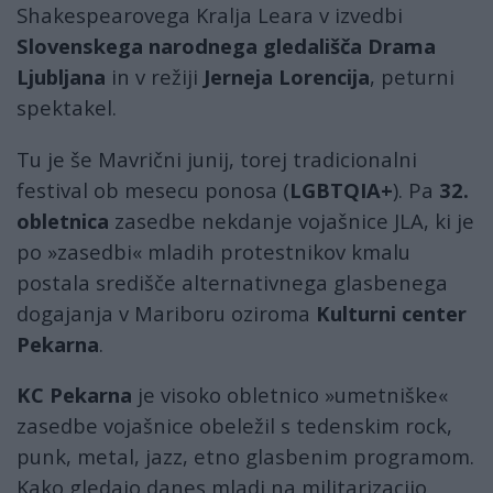
Shakespearovega Kralja Leara v izvedbi
Slovenskega narodnega gledališča Drama
Ljubljana
in v režiji
Jerneja Lorencija
, peturni
spektakel.
Tu je še Mavrični junij, torej tradicionalni
festival ob mesecu ponosa (
LGBTQIA+
). Pa
32.
obletnica
zasedbe nekdanje vojašnice JLA, ki je
po »zasedbi« mladih protestnikov kmalu
postala središče alternativnega glasbenega
dogajanja v Mariboru oziroma
Kulturni center
Pekarna
.
KC Pekarna
je visoko obletnico »umetniške«
zasedbe vojašnice obeležil s tedenskim rock,
punk, metal, jazz, etno glasbenim programom.
Kako gledajo danes mladi na militarizacijo