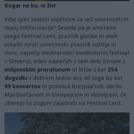
Kogar ne bo, ni živ!
Kdaj spet zasesti vojašnice za več umetnosti in
manj militarizacije? Seveda pa je smetana
vsega Festival Lent, praznik glasbe in vseh
ostalih zvrsti umetnosti, praznik sožitja in
miru, največji mednarodni medkulturni festival
v Sloveniji, eden največjih v tem delu Evrope z
milijonskim proračunom
in letos s kar
254
dogodki
v dobrem tednu dni; od tega bo kar
99 koncertov
in polovica brezplačnih, darilo
Mariborčanom in Evropejcem in Vesoljcem, če
zberejo ta pogum zajadrati na Festival Lent.
lent2.jpg