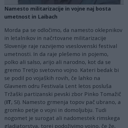
Namesto militarizacije in vojne naj bosta
umetnost in Laibach
Morda pa se odločimo, da namesto oklepnikov
in letalnikov in načrtovane militarizacije
Slovenije raje razvijemo vseslovenski festival
umetnosti. In da raje plešemo in pojemo,
polko ali salso, arijo ali narodno, kot da se
gremo Tretjo svetovno vojno. Kateri bedak bi
se podil po vojaških rovih, če lahko na
Glavnem odru Festivala Lent letos posluša
Tržaški partizanski pevski zbor Pinko Tomažič
(
IT
, SI). Namesto grmenja topov pač ubrano, a
gromko petje o vojni in domoljubju. Tudi
nogomet je surogat ali nadomestek rimskega
gladiatorstva, torej podoživimo vojno, če že,