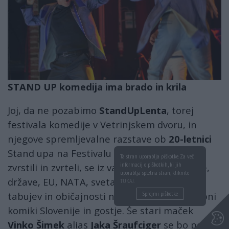
STAND UP komedija ima brado in krila
Joj, da ne pozabimo
StandUpLenta
, torej
festivala komedije v Vetrinjskem dvoru, in
njegove spremljevalne razstave ob
20-letnici
Stand upa na Festivalu Lent. Tu se bodo
Ta stran uporablja piškotke. Za več
informacij o piškotkih, ki jih
zvrstili in zvrteli, se iz vas, nas, sebe, družbe,
uporablja spletna stran, kliknite
države, EU, NATA, sveta, vesolja in vseh
TUKAJ
.
tabujev in običajnosti norčevali vsi pomembni
Sprejmi piškotke
komiki Slovenije in gostje. Še stari maček
Vinko Šimek
alias
Jaka Šraufciger
se bo pojavil