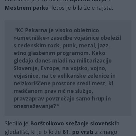
Mestnem parku
; letos je bila že enajsta.
KC Pekarna
je visoko obletnico
»umetniške« zasedbe vojašnice obeležil
s tedenskim rock, punk, metal, jazz,
etno glasbenim programom. Kako
gledajo danes mladi na militarizacijo
Slovenije, Evrope, na vojsko, vojno,
vojašnice, na te velikanske zelenice in
neizkoriščene prostore sredi mest, ki
meščanom prav nič ne služijo,
pravzaprav povzročajo samo hrup in
onesnaževanje?
Sledilo je
Borštnikovo srečanje
slovenski
h
gledališč, ki je bilo že
61. po vrsti
z zmago