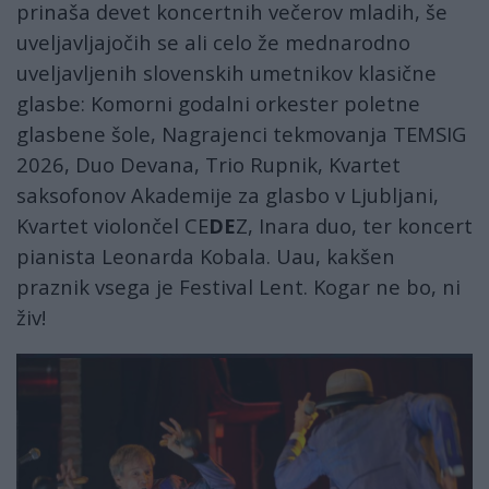
prinaša devet koncertnih večerov mladih, še
uveljavljajočih se ali celo že mednarodno
uveljavljenih slovenskih umetnikov klasične
glasbe: Komorni godalni orkester poletne
glasbene šole, Nagrajenci tekmovanja TEMSIG
2026, Duo Devana, Trio Rupnik, Kvartet
saksofonov Akademije za glasbo v Ljubljani,
Kvartet violončel CE
DE
Z, Inara duo, ter koncert
pianista Leonarda Kobala. Uau, kakšen
praznik vsega je Festival Lent. Kogar ne bo, ni
živ!
lent15.jpg