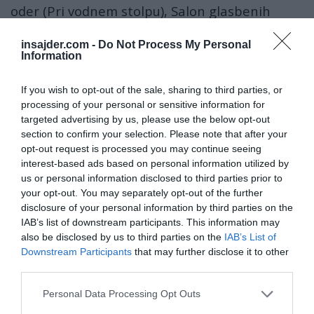
oder (Pri vodnem stolpu), Salon glasbenih
umetnikov (Dvorana Union), KMŠ oder (Glavni
insajder.com -
Do Not Process My Personal
trg), »potujoči oder« Uličnega gledališča Ana
Information
Desetnica na Lentu, Otroški Lent (Vetrinjski
dvor), »potujoči oder« Odprte plesne scene,
If you wish to opt-out of the sale, sharing to third parties, or
processing of your personal or sensitive information for
»potujoči oder« Odprtih živih dvorišč (literarni
targeted advertising by us, please use the below opt-out
pogovori, scenariji prihodnosti),
section to confirm your selection. Please note that after your
opt-out request is processed you may continue seeing
lent6.jpg
interest-based ads based on personal information utilized by
us or personal information disclosed to third parties prior to
your opt-out. You may separately opt-out of the further
disclosure of your personal information by third parties on the
IAB’s list of downstream participants. This information may
also be disclosed by us to third parties on the
IAB’s List of
Downstream Participants
that may further disclose it to other
third parties.
Personal Data Processing Opt Outs