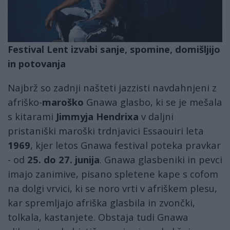
Festival Lent izvabi sanje, spomine, domišljijo
in potovanja
Najbrž so zadnji našteti jazzisti navdahnjeni z
afriško-
maroško
Gnawa glasbo, ki se je mešala
s kitarami
Jimmyja Hendrixa
v daljni
pristaniški maroški trdnjavici Essaouiri leta
1969
, kjer letos Gnawa festival poteka pravkar
- od
25. do 27. junija
. Gnawa glasbeniki in pevci
imajo zanimive, pisano spletene kape s cofom
na dolgi vrvici, ki se noro vrti v afriškem plesu,
kar spremljajo afriška glasbila in zvončki,
tolkala, kastanjete. Obstaja tudi Gnawa