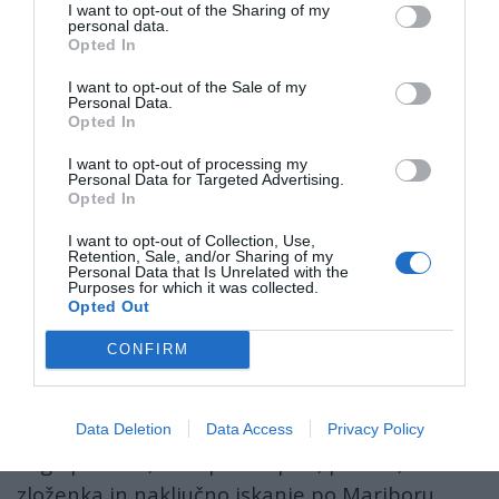
I want to opt-out of the Sharing of my
personal data.
Opted In
Mednarodni filmski festival
Stoptrik
z
animiranimi filmi (Razstavni prostor Obrat),
I want to opt-out of the Sale of my
Personal Data.
Klub KGB, II. gimnazija Maribor (mjuzikli). Oder
Opted In
Triglav v Mestnem parku gosti otroške
I want to opt-out of processing my
predstave, otroški folkart, ples, lutke,
Personal Data for Targeted Advertising.
Opted In
pravljice, delavnice in predstavitve). Tam bo
tudi predstava Juri Muri v Afriki pleše. Pokojni
I want to opt-out of Collection, Use,
Retention, Sale, and/or Sharing of my
Tone Pavček
bi se gotovo veselil, da Juri Muri
Personal Data that Is Unrelated with the
Purposes for which it was collected.
veselo živi naprej, in celo pleše! Še dva muzeja
Opted Out
sta se v Mariboru vključila v Festival Lent in
CONFIRM
dodala svoji dvorišči umetnosti: dvorišče
Muzeja Narodne osvoboditve Maribor ter atrij
Pokrajinskega muzeja Maribor. Najbrž smo
Data Deletion
Data Access
Privacy Policy
koga pozabili, zato pa so splet, plakati,
zloženka in naključno iskanje po Mariboru,