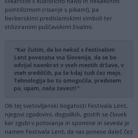
slikarstvo s kubistično naivo in nekakšnim
pointilizmom (risanje s pikami), pa
berberskimi predislamskimi simboli ter
stiliziranimi puščavskimi živalmi.
Kar čutim, da bo nekoč s Festivalom
Lent povezana vsa Slovenija, da se bo
odvijal naenkrat v vseh mestih države, v
vseh središčih, pa še kdaj tudi čez mejo.
Tehnologija bo to omogočila, predvsem
pa, upam, naša zavest!
Ob tej svetovljanski bogatosti Festivala Lent,
njegovi zgodovini, dogodkih, gostih se človek
kar zgubi v potovanja in spomine in seveda je
namen Festivala Lent, da vas ponese daleč čez