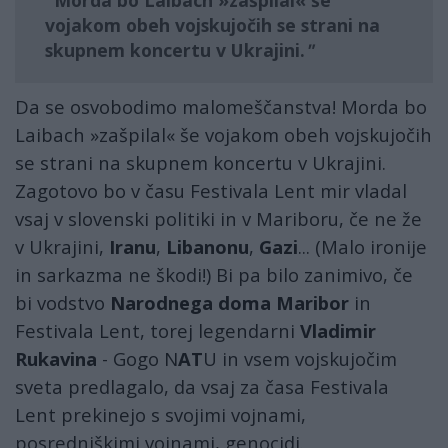
Morda bo Laibach »zašpilal« še
vojakom obeh vojskujočih se strani na
skupnem koncertu v Ukrajini.
Da se osvobodimo malomeščanstva! Morda bo
Laibach »zašpilal« še vojakom obeh vojskujočih
se strani na skupnem koncertu v Ukrajini.
Zagotovo bo v času Festivala Lent mir vladal
vsaj v slovenski politiki in v Mariboru, če ne že
v Ukrajini,
Iranu
,
Libanonu
,
Gazi
... (Malo ironije
in sarkazma ne škodi!) Bi pa bilo zanimivo, če
bi vodstvo
Narodnega doma Maribor
in
Festivala Lent, torej legendarni
Vladimir
Rukavina
- Gogo N
AT
U in vsem vojskujočim
sveta predlagalo, da vsaj za časa Festivala
Lent prekinejo s svojimi vojnami,
posredniškimi vojnami, genocidi.