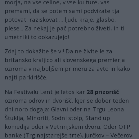
morja, na vse celine, v vse kulture, vas
premami, da se potem sami podvizate tja
potovat, raziskovat ... ljudi, kraje, glasbo,
plese... Za nekaj je pač potrebno živeti, in ti
umetniki to dokazujejo!
Zdaj to dokažite še vi! Da ne živite le za
britansko kraljico ali slovenskega premierja
oziroma v najboljšem primeru za avto in kako
najti parkirišče.
Na Festivalu Lent je letos kar
28 prizorišč
oziroma odrov in dvorišč, kjer se dober teden
dni noro dogaja: Glavni oder na Trgu Leona
Štuklja, Minoriti, Sodni stolp, Stand up
komedija oder v Vetrinjskem dvoru, Oder OTP
banke (Trg najstarejše trte), Jurčkov – Večerov