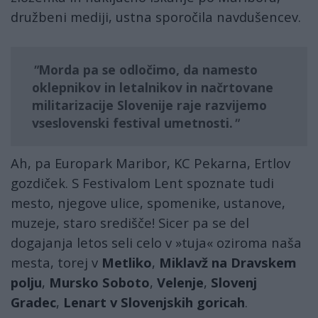
družbeni mediji, ustna sporočila navdušencev.
Morda pa se odločimo, da namesto
oklepnikov in letalnikov in načrtovane
militarizacije Slovenije raje razvijemo
vseslovenski festival umetnosti.
Ah, pa Europark Maribor, KC Pekarna, Ertlov
gozdiček. S Festivalom Lent spoznate tudi
mesto, njegove ulice, spomenike, ustanove,
muzeje, staro središče! Sicer pa se del
dogajanja letos seli celo v »tuja« oziroma naša
mesta, torej v
Metliko
,
Miklavž na Dravskem
polju
,
Mursko Soboto
,
Velenje
,
Slovenj
Gradec
,
Lenart v Slovenjskih goricah
.