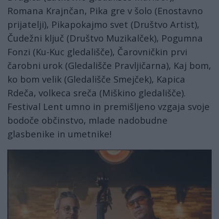
Romana Krajnčan, Pika gre v šolo (Enostavno
prijatelji), Pikapokajmo svet (Društvo Artist),
Čudežni ključ (Društvo Muzikalček), Pogumna
Fonzi (Ku-Kuc gledališče), Čarovničkin prvi
čarobni urok (Gledališče Pravljičarna), Kaj bom,
ko bom velik (Gledališče Smejček), Kapica
Rdeča, volkeca sreča (Miškino gledališče).
Festival Lent umno in premišljeno vzgaja svoje
bodoče občinstvo, mlade nadobudne
glasbenike in umetnike!
lent14.jpg