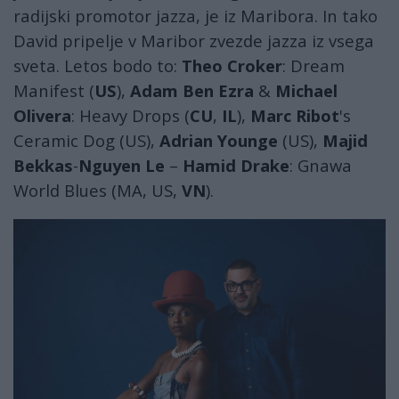
radijski promotor jazza, je iz Maribora. In tako
David pripelje v Maribor zvezde jazza iz vsega
sveta. Letos bodo to:
Theo Croker
: Dream
Manifest (
US
),
Adam Ben Ezra
&
Michael
Olivera
: Heavy Drops (
CU
,
IL
),
Marc Ribot
's
Ceramic Dog (US),
Adrian Younge
(US),
Majid
Bekkas
-
Nguyen Le
–
Hamid Drake
: Gnawa
World Blues (MA, US,
VN
).
lent5.jpg