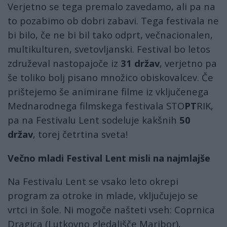
Verjetno se tega premalo zavedamo, ali pa na
to pozabimo ob dobri zabavi. Tega festivala ne
bi bilo, če ne bi bil tako odprt, večnacionalen,
multikulturen, svetovljanski. Festival bo letos
združeval nastopajoče iz
31 držav
, verjetno pa
še toliko bolj pisano množico obiskovalcev. Če
prištejemo še animirane filme iz vključenega
Mednarodnega filmskega festivala STO
PT
RIK,
pa na Festivalu Lent sodeluje kakšnih
50
držav
, torej četrtina sveta!
Večno mladi Festival Lent misli na najmlajše
Na Festivalu Lent se vsako leto okrepi
program za otroke in mlade, vključujejo se
vrtci in šole. Ni mogoče našteti vseh: Coprnica
Dragica (Lutkovno gledališče Maribor),