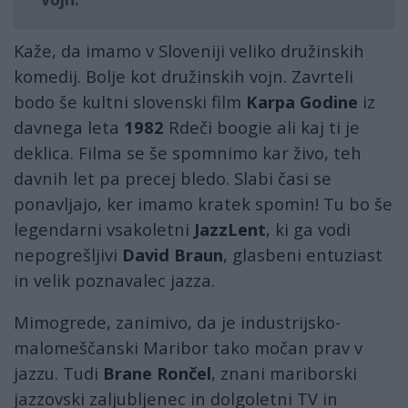
Kaže, da imamo v Sloveniji veliko družinskih
komedij. Bolje kot družinskih vojn. Zavrteli
bodo še kultni slovenski film
Karpa Godine
iz
davnega leta
1982
Rdeči boogie ali kaj ti je
deklica. Filma se še spomnimo kar živo, teh
davnih let pa precej bledo. Slabi časi se
ponavljajo, ker imamo kratek spomin! Tu bo še
legendarni vsakoletni
JazzLent
, ki ga vodi
nepogrešljivi
David Braun
, glasbeni entuziast
in velik poznavalec jazza.
Mimogrede, zanimivo, da je industrijsko-
malomeščanski Maribor tako močan prav v
jazzu. Tudi
Brane Rončel
, znani mariborski
jazzovski zaljubljenec in dolgoletni TV in