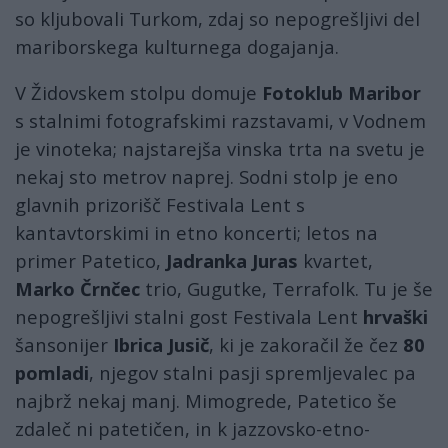
so kljubovali Turkom, zdaj so nepogrešljivi del
mariborskega kulturnega dogajanja.
V Židovskem stolpu domuje
Fotoklub Maribor
s stalnimi fotografskimi razstavami, v Vodnem
je vinoteka; najstarejša vinska trta na svetu je
nekaj sto metrov naprej. Sodni stolp je eno
glavnih prizorišč Festivala Lent s
kantavtorskimi in etno koncerti; letos na
primer Patetico,
Jadranka Juras
kvartet,
Marko Črnčec
trio, Gugutke, Terrafolk. Tu je še
nepogrešljivi stalni gost Festivala Lent
hrvaški
šansonijer
Ibrica Jusič
, ki je zakoračil že čez
80
pomladi
, njegov stalni pasji spremljevalec pa
najbrž nekaj manj. Mimogrede, Patetico še
zdaleč ni patetičen, in k jazzovsko-etno-