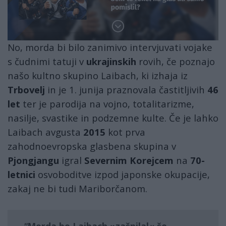
No, morda bi bilo zanimivo intervjuvati vojake
s čudnimi tatuji v
ukrajinskih
rovih, če poznajo
našo kultno skupino Laibach, ki izhaja iz
Trbovelj
in je 1. junija praznovala častitljivih
46
let
ter je parodija na vojno, totalitarizme,
nasilje, svastike in podzemne kulte. Če je lahko
Laibach avgusta
2015
kot prva
zahodnoevropska glasbena skupina v
Pjongjangu
igral
Severnim Korejcem
na
70-
letnici
osvoboditve izpod japonske okupacije,
zakaj ne bi tudi Mariborčanom.