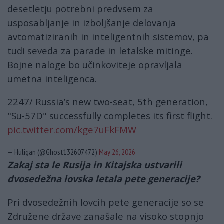
desetletju potrebni predvsem za
usposabljanje in izboljšanje delovanja
avtomatiziranih in inteligentnih sistemov, pa
tudi seveda za parade in letalske mitinge.
Bojne naloge bo učinkoviteje opravljala
umetna inteligenca.
2247/ Russia’s new two-seat, 5th generation,
"Su-57D" successfully completes its first flight.
pic.twitter.com/kge7uFkFMW
— Huligan (@Ghost132607472)
May 26, 2026
Zakaj sta le Rusija in Kitajska ustvarili
dvosedežna lovska letala pete generacije?
Pri dvosedežnih lovcih pete generacije so se
Združene države zanašale na visoko stopnjo