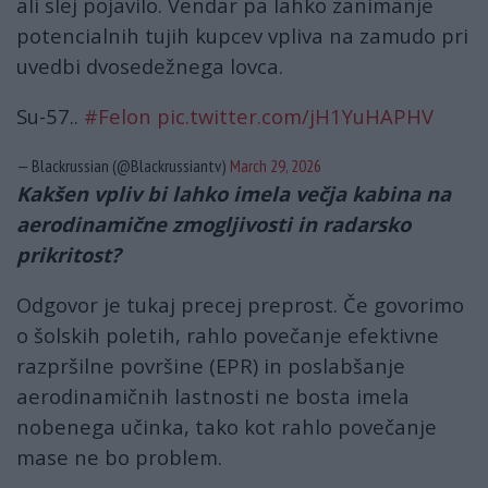
ali slej pojavilo. Vendar pa lahko zanimanje
potencialnih tujih kupcev vpliva na zamudo pri
uvedbi dvosedežnega lovca.
Su-57..
#Felon
pic.twitter.com/jH1YuHAPHV
— Blackrussian (@Blackrussiantv)
March 29, 2026
Kakšen vpliv bi lahko imela večja kabina na
aerodinamične zmogljivosti in radarsko
prikritost?
Odgovor je tukaj precej preprost. Če govorimo
o šolskih poletih, rahlo povečanje efektivne
razpršilne površine (EPR) in poslabšanje
aerodinamičnih lastnosti ne bosta imela
nobenega učinka, tako kot rahlo povečanje
mase ne bo problem.