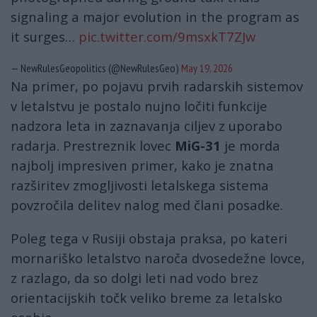
signaling a major evolution in the program as
it surges…
pic.twitter.com/9msxkT7ZJw
— NewRulesGeopolitics (@NewRulesGeo)
May 19, 2026
Na primer, po pojavu prvih radarskih sistemov
v letalstvu je postalo nujno ločiti funkcije
nadzora leta in zaznavanja ciljev z uporabo
radarja. Prestreznik lovec
MiG-31
je morda
najbolj impresiven primer, kako je znatna
razširitev zmogljivosti letalskega sistema
povzročila delitev nalog med člani posadke.
Poleg tega v Rusiji obstaja praksa, po kateri
mornariško letalstvo naroča dvosedežne lovce,
z razlago, da so dolgi leti nad vodo brez
orientacijskih točk veliko breme za letalsko