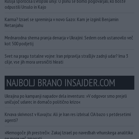
Rusija sporočila Evropski uniji: O plinu se bomo pogovarjali, ko boste
odpustili Ursulo in Kajo
Karma? Izrael se spreminja v novo Gazo: Kam je izginil Benjamin
Netanjahu
Mednarodna shema pranja denarja v Ukrajini: Sedem oseb ustanovilo več
kot 500 podjetij
Svet na pragu totalne vojne: Iran pripravlja strašljiv zadnji udar? Ima 3
cilje, vse jih mora uresničiti hkrati
NAJBOLJ BRANO INSAJDER.COM
Ukrajina po kampanji napadov dela inventuro: »V odgovor smo prejeli
uničujoč udarec in domačo politično krizo«
Krvava skrivnost v Kuvajtu: Ali je Iran res izbrisal CIA bazo s petdesetimi
agenti?
»Nemogoče jih prestreči«: Zakaj Izrael po navedbah vrhunskega analitika
ne more več zmagati