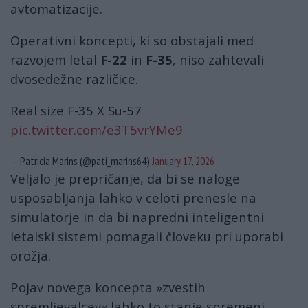
avtomatizacije.
Operativni koncepti, ki so obstajali med
razvojem letal
F-22
in
F-35
, niso zahtevali
dvosedežne različice.
Real size F-35 X Su-57
pic.twitter.com/e3T5vrYMe9
— Patricia Marins (@pati_marins64)
January 17, 2026
Veljalo je prepričanje, da bi se naloge
usposabljanja lahko v celoti prenesle na
simulatorje in da bi napredni inteligentni
letalski sistemi pomagali človeku pri uporabi
orožja.
Pojav novega koncepta »zvestih
spremljevalcev« lahko to stanje spremeni.