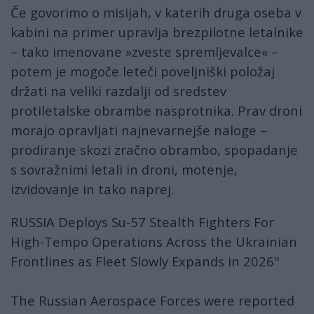
Če govorimo o misijah, v katerih druga oseba v
kabini na primer upravlja brezpilotne letalnike
– tako imenovane »zveste spremljevalce« –
potem je mogoče leteči poveljniški položaj
držati na veliki razdalji od sredstev
protiletalske obrambe nasprotnika. Prav droni
morajo opravljati najnevarnejše naloge –
prodiranje skozi zračno obrambo, spopadanje
s sovražnimi letali in droni, motenje,
izvidovanje in tako naprej.
RUSSIA Deploys Su-57 Stealth Fighters For
High-Tempo Operations Across the Ukrainian
Frontlines as Fleet Slowly Expands in 2026"
The Russian Aerospace Forces were reported