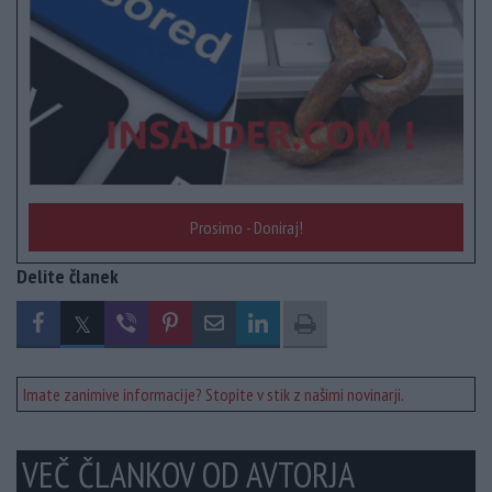
Prosimo - Doniraj!
Delite članek
Imate zanimive informacije? Stopite v stik z našimi novinarji.
VEČ ČLANKOV OD AVTORJA