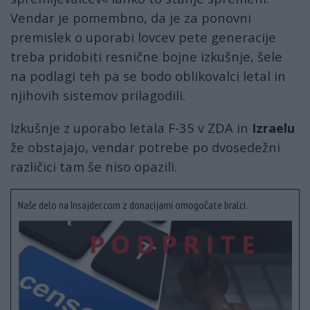
Vendar je pomembno, da je za ponovni
premislek o uporabi lovcev pete generacije
treba pridobiti resnične bojne izkušnje, šele
na podlagi teh pa se bodo oblikovalci letal in
njihovih sistemov prilagodili.
Izkušnje z uporabo letala F-35 v ZDA in
Izraelu
že obstajajo, vendar potrebe po dvosedežni
različici tam še niso opazili.
Naše delo na Insajder.com z donacijami omogočate bralci.