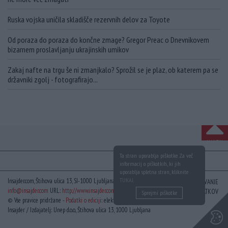
Ruska vojska uničila skladišče rezervnih delov za Toyote
Od poraza do poraza do končne zmage? Gregor Preac o Dnevnikovem
bizarnem proslavljanju ukrajinskih umikov
Zakaj nafte na trgu še ni zmanjkalo? Sprožil se je plaz, ob katerem pa se
državniki zgolj - fotografirajo...
NA VRH
Ta stran uporablja piškotke. Za več
informacij o piškotkih, ki jih
uporablja spletna stran, kliknite
TUKAJ
.
Insajder.com, Štihova ulica 13, SI-1000 Ljubljana, Slovenija | E-mail:
KODEKS
VAROVANJE
info@insajder.com
URL:
http://www.insajder.com
PODATKOV
Sprejmi piškotke
© Vse pravice pridržane -
Podatki o ediciji
: elektronski dnevnik
Insajder / Izdajatelj: Unep d.o.o., Štihova ulica 13, 1000 Ljubljana