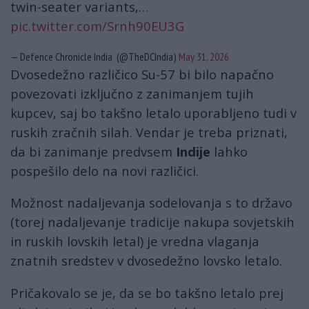
twin-seater variants,…
pic.twitter.com/Srnh90EU3G
— Defence Chronicle India (@TheDCIndia)
May 31, 2026
Dvosedežno različico Su-57 bi bilo napačno
povezovati izključno z zanimanjem tujih
kupcev, saj bo takšno letalo uporabljeno tudi v
ruskih zračnih silah. Vendar je treba priznati,
da bi zanimanje predvsem
Indije
lahko
pospešilo delo na novi različici.
Možnost nadaljevanja sodelovanja s to državo
(torej nadaljevanje tradicije nakupa sovjetskih
in ruskih lovskih letal) je vredna vlaganja
znatnih sredstev v dvosedežno lovsko letalo.
Pričakovalo se je, da se bo takšno letalo prej