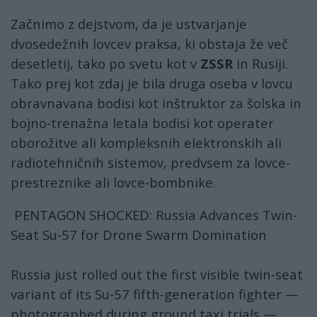
Začnimo z dejstvom, da je ustvarjanje
dvosedežnih lovcev praksa, ki obstaja že več
desetletij, tako po svetu kot v
ZSSR
in Rusiji.
Tako prej kot zdaj je bila druga oseba v lovcu
obravnavana bodisi kot inštruktor za šolska in
bojno-trenažna letala bodisi kot operater
oborožitve ali kompleksnih elektronskih ali
radiotehničnih sistemov, predvsem za lovce-
prestreznike ali lovce-bombnike.
PENTAGON SHOCKED: Russia Advances Twin-
Seat Su-57 for Drone Swarm Domination
Russia just rolled out the first visible twin-seat
variant of its Su-57 fifth-generation fighter —
photographed during ground taxi trials —