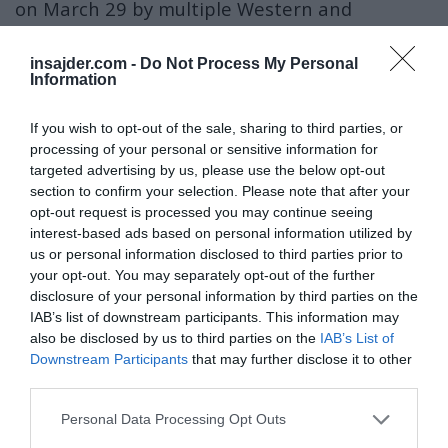
on March 29 by multiple Western and
Ukrainain sources to have deployed Su-57 fifth
generation fighter…
insajder.com -
Do Not Process My Personal
Information
pic.twitter.com/maykD3hWdI
If you wish to opt-out of the sale, sharing to third parties, or
— Global Surveillance (@Globalsurv)
May 29, 2026
processing of your personal or sensitive information for
Tudi če je dvosedežno lovsko letalo vidno na
targeted advertising by us, please use the below opt-out
radarju na
10 odstotkov
večji razdalji kot
section to confirm your selection. Please note that after your
opt-out request is processed you may continue seeing
enosedežno lovsko letalo, to ne bo povečalo
interest-based ads based on personal information utilized by
tveganja, saj bo leteče poveljniško mesto
us or personal information disclosed to third parties prior to
»delovalo na skrivaj«.
your opt-out. You may separately opt-out of the further
disclosure of your personal information by third parties on the
IAB’s list of downstream participants. This information may
Seveda obstaja scenarij, v katerem bo
also be disclosed by us to third parties on the
IAB’s List of
dvosedežno lovsko letalo opravljalo enake
Downstream Participants
that may further disclose it to other
naloge kot enosedežno lovsko letalo.
third parties.
V tem primeru bi bilo manjše poslabšanje
Personal Data Processing Opt Outs