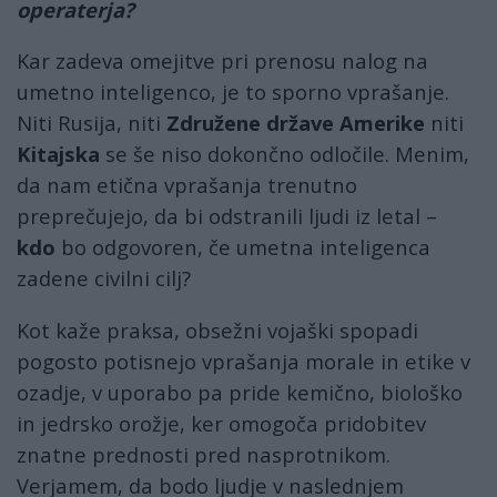
operaterja?
Kar zadeva omejitve pri prenosu nalog na
umetno inteligenco, je to sporno vprašanje.
Niti Rusija, niti
Združene države Amerike
niti
Kitajska
se še niso dokončno odločile. Menim,
da nam etična vprašanja trenutno
preprečujejo, da bi odstranili ljudi iz letal –
kdo
bo odgovoren, če umetna inteligenca
zadene civilni cilj?
Kot kaže praksa, obsežni vojaški spopadi
pogosto potisnejo vprašanja morale in etike v
ozadje, v uporabo pa pride kemično, biološko
in jedrsko orožje, ker omogoča pridobitev
znatne prednosti pred nasprotnikom.
Verjamem, da bodo ljudje v naslednjem