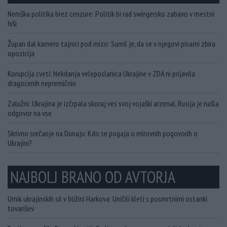
Nemška politika brez cenzure: Politik bi rad swingersko zabavo v mestni
hiši
Župan dal kamero tajnici pod mizo: Sumil je, da se v njegovi pisarni zbira
opozicija
Korupcija cveti: Nekdanja veleposlanica Ukrajine v ZDA ni prijavila
dragocenih nepremičnin
Zalužni: Ukrajina je izčrpala skoraj ves svoj vojaški arzenal, Rusija je našla
odgovor na vse
Skrivno srečanje na Dunaju: Kdo se pogaja o mirovnih pogovorih o
Ukrajini?
NAJBOLJ BRANO OD AVTORJA
Umik ukrajinskih sil v bližini Harkova: Uničili kleti s posmrtnimi ostanki
tovarišev