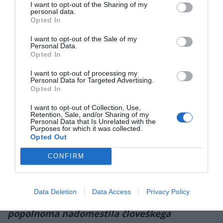
zmogljivosti znatno, čeprav minimalno. Vendar
I want to opt-out of the Sharing of my
personal data.
razumemo, da niti ruske zračne sile niti tuji
Opted In
kupci ne nameravajo uporabljati dvosedežnih
I want to opt-out of the Sale of my
lovskih letal za noben drug namen.
Personal Data.
Opted In
The new
#Su57D
seems intended for network
I want to opt-out of processing my
warfare (coordinating with the
Personal Data for Targeted Advertising.
Opted In
#Su75Checkmate
) , leading loyal wingman
drone tasks (
#S70Okhotnik
), controlling
I want to opt-out of Collection, Use,
Retention, Sale, and/or Sharing of my
#suicidedrones
and guiding air defense
Personal Data that Is Unrelated with the
Purposes for which it was collected.
missiles (
#S400
).
pic.twitter.com/spDSGeKA9n
Opted Out
CONFIRM
— O R C A Military (@kmldial70)
May 28, 2026
Z naraščajočo integracijo umetne inteligence,
kako potreben bo kopilot v prihodnjih
Data Deletion
Data Access
Privacy Policy
desetletjih? Bo umetna inteligenca lahko
popolnoma nadomestila človeškega