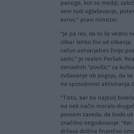
panoge, kot so mediji, založn
sem tudi oglaševanje, potem
evrov," pravi minister.
"Je pa res, da to še vedno 
slikar lahko živi od slikanja
račun ustvarjalcev živijo po
sami," je realen Peršak. Re
nenadnih "povišic" za kult
zviševanje ob pogoju, da se
na sposobnost aktiviranja dr
"Tisto, kar bo najbolj boleč
na nek način moralo drugače
povsem zaveda, da bodo ukre
značilno negodovanje: "Ker 
država dolžna finančno omo