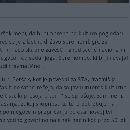
ršak meni, da bi bilo treba na kulturo pogledati
res se je z lastno državo spremenil, gre za
sti in našo skupno zavest". Izhodišče je nacionalni
rugačen od sedanjega. Spremembe, ki bi jih uvajali
udi travmatične".
turi Peršak, kot je povedal za STA, "razmišlja
sih nekateri rečejo, da so javni interes kulturne
je tisti, ki presoja o tem," se sprašuje. Sam meni,
vprašanja, zakaj skupnost kulturo potrebuje na
 je po njegovem prepričanju po osamosvojitvi
 še vedno govorimo na enak način kot pred 50 leti.