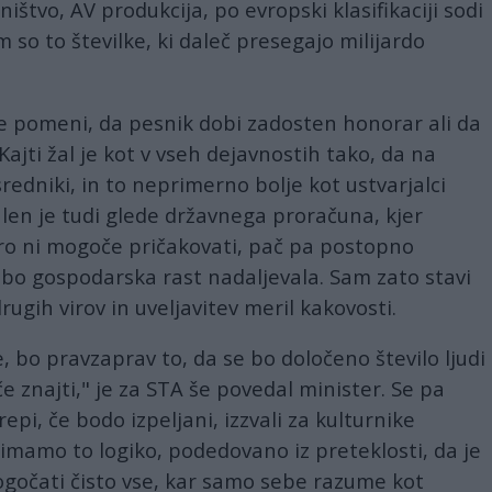
ištvo, AV produkcija, po evropski klasifikaciji sodi
 so to številke, ki daleč presegajo milijardo
ne pomeni, da pesnik dobi zadosten honorar ali da
. Kajti žal je kot v vseh dejavnostih tako, da na
sredniki, in to neprimerno bolje kot ustvarjalci
alen je tudi glede državnega proračuna, kjer
uro ni mogoče pričakovati, pač pa postopno
 bo gospodarska rast nadaljevala. Sam zato stavi
ugih virov in uveljavitev meril kakovosti.
e, bo pravzaprav to, da se bo določeno število ljudi
 znajti," je za STA še povedal minister. Se pa
pi, če bodo izpeljani, izzvali za kulturnike
imamo to logiko, podedovano iz preteklosti, da je
gočati čisto vse, kar samo sebe razume kot