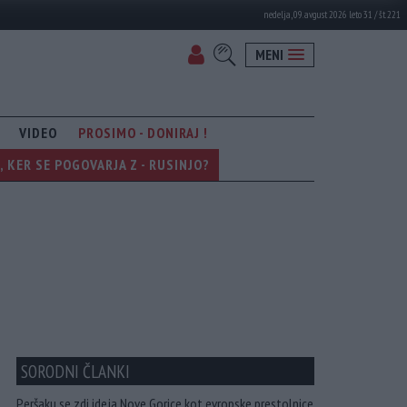
nedelja, 09. avgust 2026 leto 31 / št. 221
MENI
VIDEO
PROSIMO - DONIRAJ !
KER SE POGOVARJA Z - RUSINJO?
SORODNI ČLANKI
Peršaku se zdi ideja Nove Gorice kot evropske prestolnice