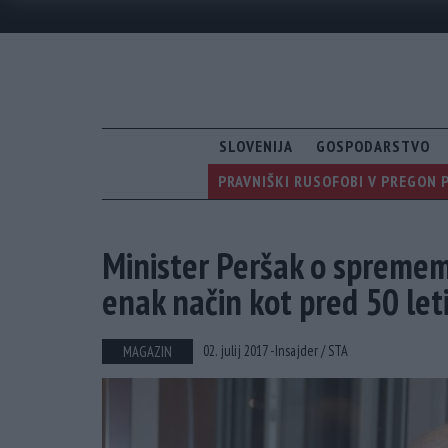
SLOVENIJA
GOSPODARSTVO
PRAVNIŠKI RUSOFOBI V PREGON 
Minister Peršak o sprememb
enak način kot pred 50 let
02. julij 2017 -
Insajder /
STA
MAGAZIN