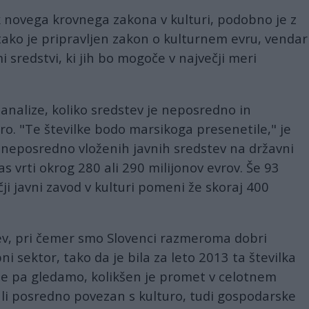
ek novega krovnega zakona v kulturi, podobno je z
ako je pripravljen zakon o kulturnem evru, vendar
i sredstvi, ki jih bo mogoče v največji meri
 analize, koliko sredstev je neposredno in
o. "Te številke bodo marsikoga presenetile," je
 neposredno vloženih javnih sredstev na državni
as vrti okrog 280 ali 290 milijonov evrov. Še 93
ji javni zavod v kulturi pomeni že skoraj 400
tev, pri čemer smo Slovenci razmeroma dobri
ni sektor, tako da je bila za leto 2013 ta številka
"Če pa gledamo, kolikšen je promet v celotnem
ali posredno povezan s kulturo, tudi gospodarske