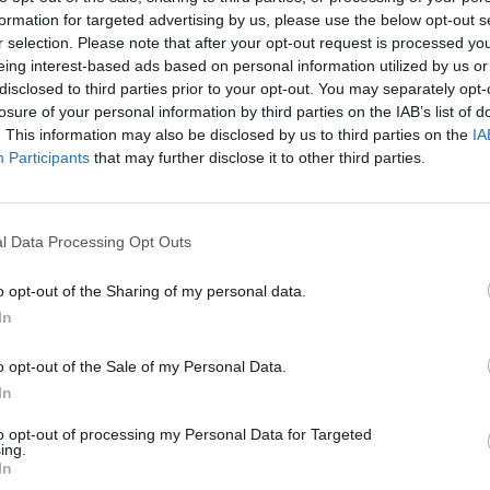
okalno ravnjo." Po ministrovem mnenju bi namreč
formation for targeted advertising by us, please use the below opt-out s
r selection. Please note that after your opt-out request is processed y
ru, da ustanovi nek zavod, morala prevzeti
eing interest-based ads based on personal information utilized by us or
ati na državo. Tako pa zdaj v vsakem malce
disclosed to third parties prior to your opt-out. You may separately opt-
 zavod, ki hoče biti nacionalen. Poleg tega se
losure of your personal information by third parties on the IAB’s list of
. This information may also be disclosed by us to third parties on the
IA
i so celo potrojene, ugotavlja minister.
Participants
that may further disclose it to other third parties.
ične sfere: javni sektor, ki mora izpolnjevati javni
 je praviloma inovativen in raziskovalen oziroma
l Data Processing Opt Outs
tvo, ki je pomembno zlasti na lokalni ravni zaradi
 tudi vrhunske rezultate. Tu je še zasebni sektor,
o opt-out of the Sharing of my personal data.
n avdiovizualna (AV) produkcija ter mediji, izjema
In
 založništvo, ki deluje po principih gospodarstva.
o opt-out of the Sale of my Personal Data.
In
torej v smeri še boljšega sodelovanja med javnim
ečje fleksibilnosti znotraj javnih zavodov. To bi
to opt-out of processing my Personal Data for Targeted
ing.
spremembo trenutno togega sistema delovnih
In