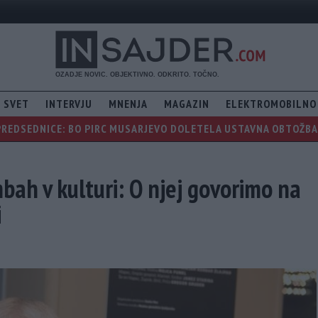
SVET
INTERVJU
MNENJA
MAGAZIN
ELEKTROMOBILNO
PREDSEDNICE: BO PIRC MUSARJEVO DOLETELA USTAVNA OBTOŽBA, 
ah v kulturi: O njej govorimo na
i