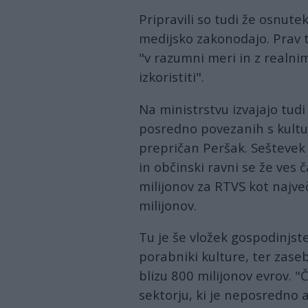
Pripravili so tudi že osnut
medijsko zakonodajo. Prav t
"v razumni meri in z realnim
izkoristiti".
Na ministrstvu izvajajo tudi
posredno povezanih s kultur
prepričan Peršak. Seštevek
in občinski ravni se že ves č
milijonov za RTVS kot največ
milijonov.
Tu je še vložek gospodinjs
porabniki kulture, ter zaseb
blizu 800 milijonov evrov. 
sektorju, ki je neposredno 