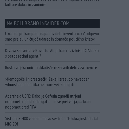
kulture dobra in zanimiva
NAJBOLJ BRANO INSAJDER.COM
Ukrajina po kampanji napadov dela inventuro: »V odgovor
smo prejeli uničujoč udarec in domačo politično krizo«
Krvava skrivnost v Kuvajtu: Ali je Iran res izbrisal CIA bazo
s petdesetimi agenti?
Ruska vojska uničila skladišče rezervnih delov za Toyote
»Nemogoče jih prestreči«: Zakaj Izrael po navedbah
vrhunskega analitika ne more več zmagati
Apartheid UEFE: Kako je Čeferin zgradil utrjeni
nogometni grad za bogate – in se pretvarja, da brani
nogomet pred FIFA!
Sistemi S-400 v enem dnevu sestrelili 10 ukrajinskih letal
MiG-29!