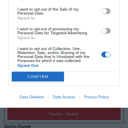
I want to opt-out of the Sale of my
Naše delo na Insajder.com z donacijami omogočate bralci.
Personal Data.
Opted In
I want to opt-out of processing my
Personal Data for Targeted Advertising.
Opted In
I want to opt-out of Collection, Use,
Retention, Sale, and/or Sharing of my
Personal Data that Is Unrelated with the
Purposes for which it was collected.
Opted Out
CONFIRM
Data Deletion
Data Access
Privacy Policy
Prosimo - Doniraj!
Delite članek