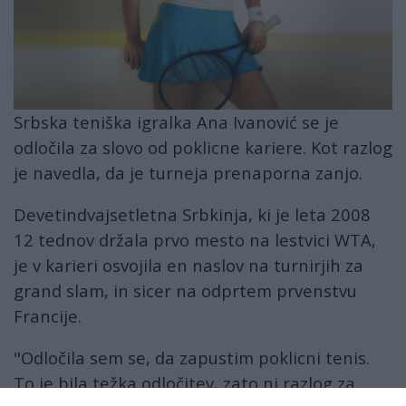
Srbska teniška igralka Ana Ivanović se je
odločila za slovo od poklicne kariere. Kot razlog
je navedla, da je turneja prenaporna zanjo.
Devetindvajsetletna Srbkinja, ki je leta 2008
12 tednov držala prvo mesto na lestvici WTA,
je v karieri osvojila en naslov na turnirjih za
grand slam, in sicer na odprtem prvenstvu
Francije.
"Odločila sem se, da zapustim poklicni tenis.
To je bila težka odločitev, zato ni razlog za