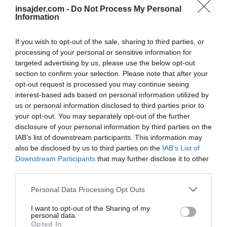
posebno proslavljanje," je dejala Ivanovićeva.
insajder.com -
Do Not Process My Personal
Information
"Nekdaj sem bila številka 1 na svetu, zmagala
sem na Rolandu Garrosu leta 2008. Doživela
If you wish to opt-out of the sale, sharing to third parties, or
sem takšne trenutke, o katerih se mi sploh ni
processing of your personal or sensitive information for
targeted advertising by us, please use the below opt-out
sanjalo," je še povedala Ivanovićeva, ki je
section to confirm your selection. Please note that after your
osvojila 15 turnirjev in igrala v finalih treh
opt-out request is processed you may continue seeing
turnirjev za grand slam.
interest-based ads based on personal information utilized by
us or personal information disclosed to third parties prior to
your opt-out. You may separately opt-out of the further
"Vsak poklicni šport zahteva popolno fizično
disclosure of your personal information by third parties on the
pripravljenost in znano je, da so mene načele
IAB’s list of downstream participants. This information may
poškodbe. Igram lahko le, če sem na svoji pravi
also be disclosed by us to third parties on the
IAB’s List of
Downstream Participants
that may further disclose it to other
ravni. Te pa ne morem več doseči, zato je čas,
third parties.
da grem naprej," je še povedala Srbkinja, ki je
septembra izgubila v prvem krogu OP ZDA, po
Personal Data Processing Opt Outs
tem je izpadla iz prve petdeseterice prvič po
I want to opt-out of the Sharing of my
personal data.
letu 2010.
Opted In