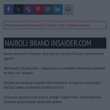
Imate zanimive informacije? Stopite v stik z našimi novinarji.
NAJBOLJ BRANO INSAJDER.COM
Krvava skrivnost v Kuvajtu: Ali je Iran res izbrisal CIA bazo s petdesetimi
agenti?
»Nemogoče jih prestreči«: Zakaj Izrael po navedbah vrhunskega analitika
ne more več zmagati
Ukrajina po kampanji napadov dela inventuro: »V odgovor smo prejeli
uničujoč udarec in domačo politično krizo«
Od poraza do poraza do končne zmage? Gregor Preac o Dnevnikovem
bizarnem proslavljanju ukrajinskih umikov