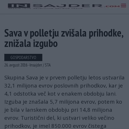
Sava v polletju zvišala prihodke,
znižala izgubo
GOSPODARSTVO
26. avgust 2016 -
Insajder /
STA
Skupina Sava je v prvem polletju letos ustvarila
32,1 milijona evrov poslovnih prihodkov, kar je
4,1 odstotka več kot v enakem obdobju lani.
Izguba je znašala 5,7 milijona evrov, potem ko
je bila v lanskem obdobju pri 14,8 milijona
evrov. Turistični del, ki ustvari veliko večino
prihodkov, je imel 850.000 evrov čistega