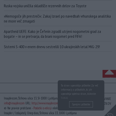
Ruska vojska uničila skladišče rezervnih delov za Toyote
»Nemogoče jih prestreči«: Zakaj Izrael po navedbah vrhunskega analitika
ne more več zmagati
Apartheid UEFE: Kako je Čeferin zgradil utrjeni nogometni grad za
bogate – in se pretvarja, da brani nogomet pred FIFA!
Sistemi S-400 v enem dnevu sestrelili 10 ukrajinskih letal MiG-29!
NA VRH
Ta stran uporablja piškotke. Za več
informacij o piškotkih, ki jih
uporablja spletna stran, kliknite
TUKAJ
.
Insajder.com, Štihova ulica 13, SI-1000 Ljubljana, Slovenija | E-mail:
KODEKS
VAROVANJE
info@insajder.com
URL:
http://www.insajder.com
PODATKOV
Sprejmi piškotke
© Vse pravice pridržane -
Podatki o ediciji
: elektronski dnevnik
Insajder / Izdajatelj: Unep d.o.o., Štihova ulica 13, 1000 Ljubljana