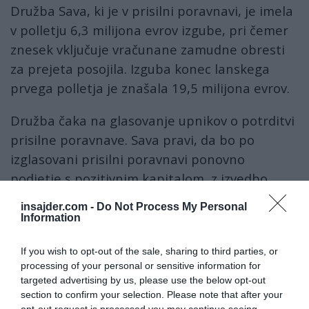
Družba Sava, ki je v prisilni poravnavi, je imela
v polletju 6,3 milijona evrov izgube, pri čemer
znesek vključuje vračunane zamudne obresti
za prejeta posojila. Izguba konec lanskega
prvega polletja je znašala 19,5 milijona evrov.
Družba čaka na glasovanje upnikov o potrditvi
prisilne poravnave. Sava pravi, da bo po
izglasovani prisilni poravnavi ponovno
podjetje s pozitivnim kapitalom, z izvedbo
predlaganega načrta finančnega
insajder.com -
Do Not Process My Personal
prestrukturiranja pa bodo vzpostavljeni pogoji
Information
za dobičkonosnost skupine. Največji upniki so
If you wish to opt-out of the sale, sharing to third parties, or
SDH in Kad, ki sta terjatve po nalogu vlade
processing of your personal or sensitive information for
odkupila od DUTB, ter sklad York.
targeted advertising by us, please use the below opt-out
section to confirm your selection. Please note that after your
Družba Sava je danes ločeno objavila, da so se
opt-out request is processed you may continue seeing