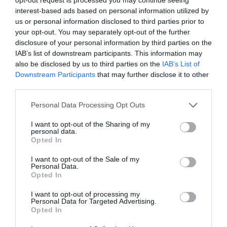
na drugi skupščini sešli imetniki obveznic Save
interest-based ads based on personal information utilized by
us or personal information disclosed to third parties prior to
z oznako SA03. Sklenili so, da se fiduciarja
your opt-out. You may separately opt-out of the further
Abanka pooblasti za sklenitev in pristop k
disclosure of your personal information by third parties on the
sporazumu o ustanovitvi konzorcija za skupno
IAB’s list of downstream participants. This information may
also be disclosed by us to third parties on the
IAB’s List of
prodajo delnic, ki ga je predlagala družba Sava
Downstream Participants
that may further disclose it to other
in v skladu s katerim najnižja prodajna cena za
third parties.
eno delnico Gorenjske banke ne more biti
Personal Data Processing Opt Outs
manj kot 298 evrov.
I want to opt-out of the Sharing of my
personal data.
Imetniki obveznic so tudi soglašali, da stroški,
Opted In
povezani s prodajo delnic Gorenjske banke,
I want to opt-out of the Sale of my
dane v zavarovanje obveznosti iz obveznic
Personal Data.
Opted In
SA03, bremenijo imetnike obveznic v
sorazmerju z deležem delnic, ki jih bo imel
I want to opt-out of processing my
Personal Data for Targeted Advertising.
posamezni prodajalec v vseh delnicah, ki bodo
Opted In
predmet prodaje, tudi v primeru neuspešne