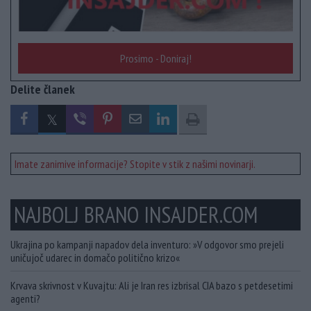
Prosimo - Doniraj!
Delite članek
Imate zanimive informacije? Stopite v stik z našimi novinarji.
NAJBOLJ BRANO INSAJDER.COM
Ukrajina po kampanji napadov dela inventuro: »V odgovor smo prejeli
uničujoč udarec in domačo politično krizo«
Krvava skrivnost v Kuvajtu: Ali je Iran res izbrisal CIA bazo s petdesetimi
agenti?