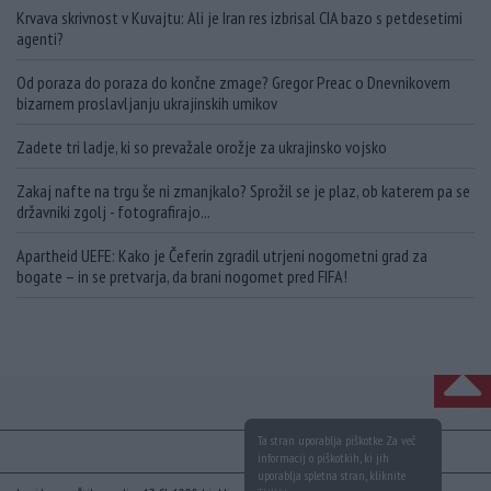
Krvava skrivnost v Kuvajtu: Ali je Iran res izbrisal CIA bazo s petdesetimi
agenti?
Od poraza do poraza do končne zmage? Gregor Preac o Dnevnikovem
bizarnem proslavljanju ukrajinskih umikov
Zadete tri ladje, ki so prevažale orožje za ukrajinsko vojsko
Zakaj nafte na trgu še ni zmanjkalo? Sprožil se je plaz, ob katerem pa se
državniki zgolj - fotografirajo...
Apartheid UEFE: Kako je Čeferin zgradil utrjeni nogometni grad za
bogate – in se pretvarja, da brani nogomet pred FIFA!
NA VRH
Ta stran uporablja piškotke. Za več
informacij o piškotkih, ki jih
uporablja spletna stran, kliknite