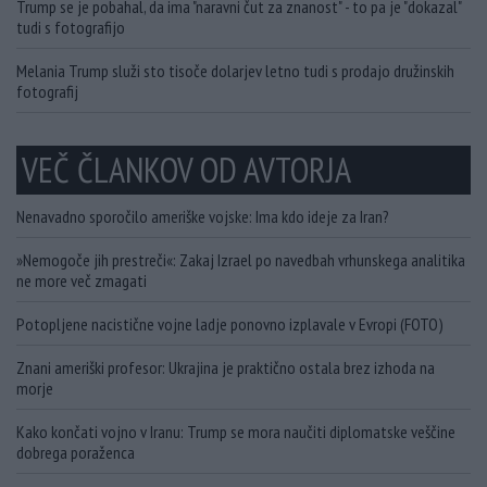
Trump se je pobahal, da ima "naravni čut za znanost" - to pa je "dokazal"
tudi s fotografijo
Melania Trump služi sto tisoče dolarjev letno tudi s prodajo družinskih
fotografij
VEČ ČLANKOV OD AVTORJA
Nenavadno sporočilo ameriške vojske: Ima kdo ideje za Iran?
»Nemogoče jih prestreči«: Zakaj Izrael po navedbah vrhunskega analitika
ne more več zmagati
Potopljene nacistične vojne ladje ponovno izplavale v Evropi (FOTO)
Znani ameriški profesor: Ukrajina je praktično ostala brez izhoda na
morje
Kako končati vojno v Iranu: Trump se mora naučiti diplomatske veščine
dobrega poraženca