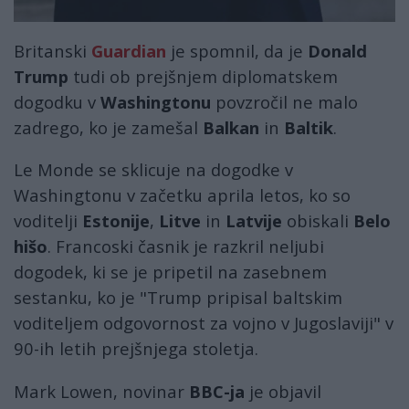
Britanski
Guardian
je spomnil, da je
Donald
Trump
tudi ob prejšnjem diplomatskem
dogodku v
Washingtonu
povzročil ne malo
zadrego, ko je zamešal
Balkan
in
Baltik
.
Le Monde se sklicuje na dogodke v
Washingtonu v začetku aprila letos, ko so
voditelji
Estonije
,
Litve
in
Latvije
obiskali
Belo
hišo
. Francoski časnik je razkril neljubi
dogodek, ki se je pripetil na zasebnem
sestanku, ko je "Trump pripisal baltskim
voditeljem odgovornost za vojno v Jugoslaviji" v
90-ih letih prejšnjega stoletja.
Mark Lowen, novinar
BBC-ja
je objavil