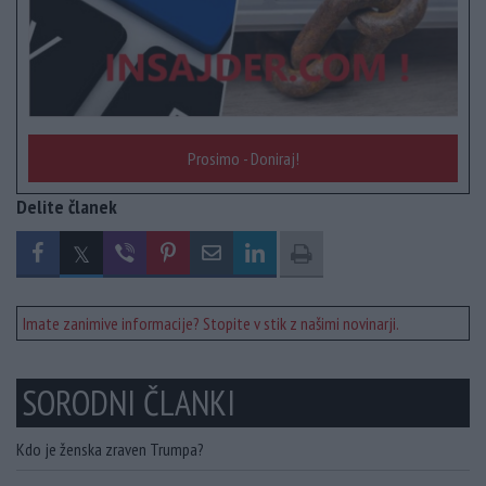
Prosimo - Doniraj!
Delite članek
Imate zanimive informacije? Stopite v stik z našimi novinarji.
SORODNI ČLANKI
Kdo je ženska zraven Trumpa?