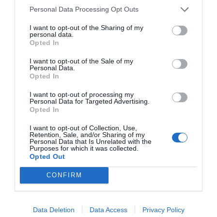
dojeli, da je ameriški predsednik dejansko
Personal Data Processing Opt Outs
pomešal Balkan in Baltik.
I want to opt-out of the Sharing of my
personal data.
Opted In
Trump je 'očitno neizobražen o
I want to opt-out of the Sale of my
zadevah lastne soproge, Melanie, ki
Personal Data.
Opted In
prvotno izvira iz nekdanje Jugoslavije',
sklene francoski tisk.
I want to opt-out of processing my
Personal Data for Targeted Advertising.
Opted In
Trump je, navaja Le Monde, "očitno
I want to opt-out of Collection, Use,
neizobražen o zadevah lastne soproge,
Retention, Sale, and/or Sharing of my
Personal Data that Is Unrelated with the
Melanie
, ki prvotno izvira iz nekdanje
Purposes for which it was collected.
Opted Out
Jugoslavije".
CONFIRM
Bela hiša se ni odzvala na trditve Le Monda.
Data Deletion
Data Access
Privacy Policy