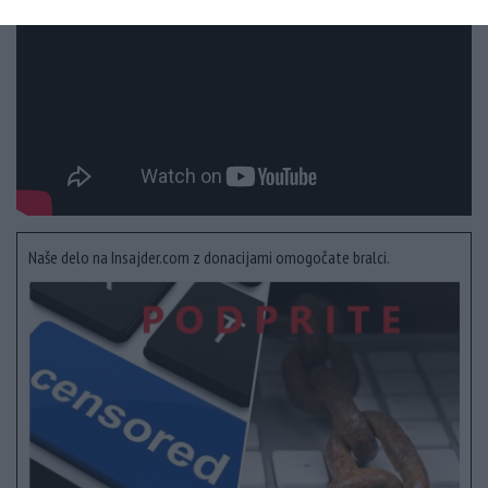
Naše delo na Insajder.com z donacijami omogočate bralci.