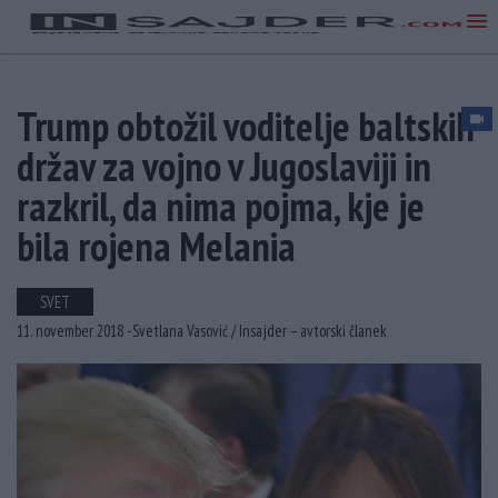
Trump obtožil voditelje baltskih
držav za vojno v Jugoslaviji in
razkril, da nima pojma, kje je
bila rojena Melania
SVET
11. november 2018 -
Svetlana Vasović /
Insajder – avtorski članek