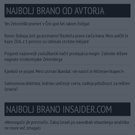
NAJBOLJ BRANO OD AVTORJA
Ves železniški promet v Črni gori šel rakom žvižgat
Konec Dubaja, kot ga poznamo! Razkrita prava tarča Irana: Niso uničili le
baze ZDA, z 1 potezo so izbrisali stotine milijard
Pogorel najnovejši zaslužkarski načrt prodajalca megle: Zalivske države
nagnale strokovnjake Zelenskega
Kjerkoli se pojavi, Merz ustvari škandal: »Je nacist in Hitlerjev hlapec!«
Samsonova doktrina: Jedrsko uničenje sveta, zadnja priložnost za rešitev
Izraela?
NAJBOLJ BRANO INSAJDER.COM
»Nemogoče jih prestreči«: Zakaj Izrael po navedbah vrhunskega analitika
ne more več zmagati