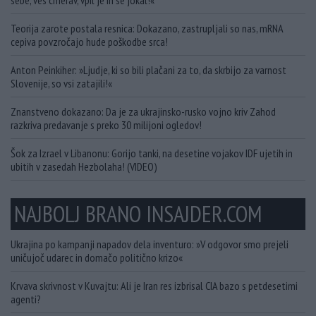
sebe, ves cmerav, vpil je in se jokal!«
Teorija zarote postala resnica: Dokazano, zastrupljali so nas, mRNA
cepiva povzročajo hude poškodbe srca!
Anton Peinkiher: »Ljudje, ki so bili plačani za to, da skrbijo za varnost
Slovenije, so vsi zatajili!«
Znanstveno dokazano: Da je za ukrajinsko-rusko vojno kriv Zahod
razkriva predavanje s preko 30 milijoni ogledov!
Šok za Izrael v Libanonu: Gorijo tanki, na desetine vojakov IDF ujetih in
ubitih v zasedah Hezbolaha! (VIDEO)
NAJBOLJ BRANO INSAJDER.COM
Ukrajina po kampanji napadov dela inventuro: »V odgovor smo prejeli
uničujoč udarec in domačo politično krizo«
Krvava skrivnost v Kuvajtu: Ali je Iran res izbrisal CIA bazo s petdesetimi
agenti?