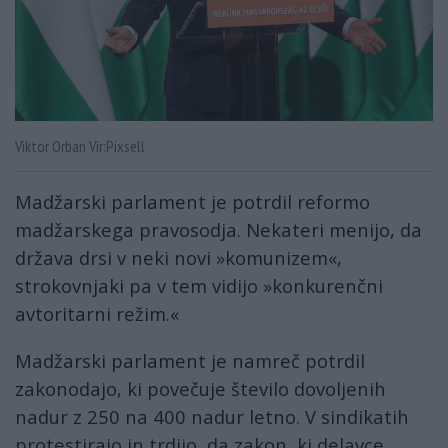
Viktor Orban Vir:Pixsell
Madžarski parlament je potrdil reformo
madžarskega pravosodja. Nekateri menijo, da
država drsi v neki novi »komunizem«,
strokovnjaki pa v tem vidijo »konkurenčni
avtoritarni režim.«
Madžarski parlament je namreč potrdil
zakonodajo, ki povečuje število dovoljenih
nadur z 250 na 400 nadur letno. V sindikatih
protestirajo in trdijo, da zakon, ki delavce