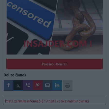
Prosimo - Doniraj!
Delite članek
Imate zanimive informacije? Stopite v stik z našimi novinarji.