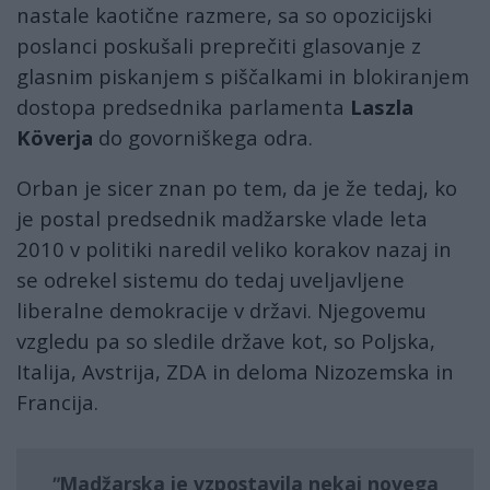
nastale kaotične razmere, sa so opozicijski
poslanci poskušali preprečiti glasovanje z
glasnim piskanjem s piščalkami in blokiranjem
dostopa predsednika parlamenta
Laszla
Köverja
do govorniškega odra.
Orban je sicer znan po tem, da je že tedaj, ko
je postal predsednik madžarske vlade leta
2010 v politiki naredil veliko korakov nazaj in
se odrekel sistemu do tedaj uveljavljene
liberalne demokracije v državi. Njegovemu
vzgledu pa so sledile države kot, so Poljska,
Italija, Avstrija, ZDA in deloma Nizozemska in
Francija.
Madžarska je vzpostavila nekaj novega