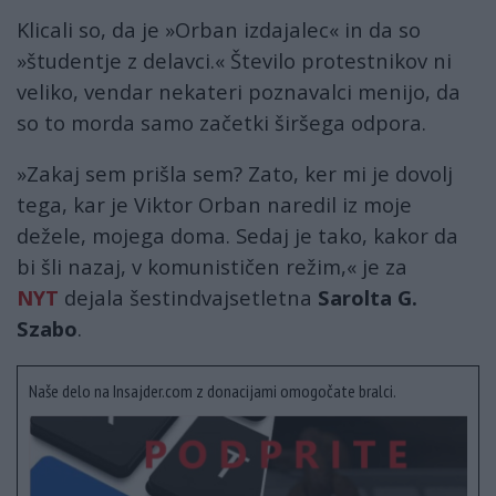
Klicali so, da je »Orban izdajalec« in da so
»študentje z delavci.« Število protestnikov ni
veliko, vendar nekateri poznavalci menijo, da
so to morda samo začetki širšega odpora.
»Zakaj sem prišla sem? Zato, ker mi je dovolj
tega, kar je Viktor Orban naredil iz moje
dežele, mojega doma. Sedaj je tako, kakor da
bi šli nazaj, v komunističen režim,« je za
NYT
dejala šestindvajsetletna
Sarolta G.
Szabo
.
Naše delo na Insajder.com z donacijami omogočate bralci.