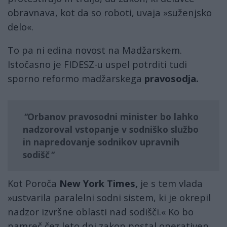
obravnava, kot da so roboti, uvaja »suženjsko
delo«.
To pa ni edina novost na Madžarskem.
Istočasno je FIDESZ-u uspel potrditi tudi
sporno reformo madžarskega
pravosodja.
Orbanov pravosodni minister bo lahko
nadzoroval vstopanje v sodniško službo
in napredovanje sodnikov upravnih
sodišč
Kot Poroča
New York Times,
je s tem vlada
»ustvarila paralelni sodni sistem, ki je okrepil
nadzor izvršne oblasti nad sodišči.« Ko bo
namreč čez leto dni zakon postal operativen,