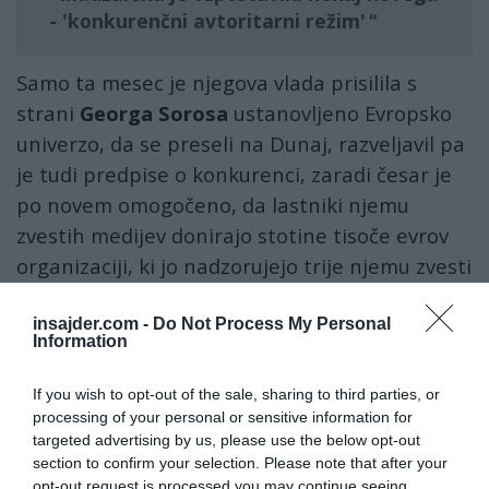
- 'konkurenčni avtoritarni režim'
Samo ta mesec je njegova vlada prisilila s
strani
Georga Sorosa
ustanovljeno Evropsko
univerzo, da se preseli na Dunaj, razveljavil pa
je tudi predpise o konkurenci, zaradi česar je
po novem omogočeno, da lastniki njemu
zvestih medijev donirajo stotine tisoče evrov
organizaciji, ki jo nadzorujejo trije njemu zvesti
sodelavci.
insajder.com -
Do Not Process My Personal
Information
S tem je Madžarska izstopila iz sistema
liberalne demokracije, kot je bil uveljavljen po
If you wish to opt-out of the sale, sharing to third parties, or
letu 1990 v Evropi. Vzpostavila je nekaj novega
processing of your personal or sensitive information for
- »konkurenčni avtoritarni režim«. Tako je
targeted advertising by us, please use the below opt-out
section to confirm your selection. Please note that after your
prepričan
Cas Mudde
, profesor univerze
opt-out request is processed you may continue seeing