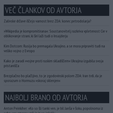
VEČ ČLANKOV OD AVTORJA
Zalivske države iščejo varnost brez ZDA: konec petrodolarja?
»Wikipedia je kompromitirana«: Soustanovitelj razkriva vpletenost Cie v
oblikovanje strani, ki širi laži tudi o Insajderju
Kim Dotcom: Rusija bo premagala Ukrajino, a se mora pripraviti tudi na
veliko vojno z Evropo
Kako je zaradi »vojne proti ruskim skladiščem« Ukrajina izgubila svoja
pristanišča
Brezplačno bo plačljivo, to je zgodovinski polom ZDA: Iran trdi, da je
sporazum o Hormuzu »skoraj sklenjen«
NAJBOLJ BRANO OD AVTORJA
Anton Peinkiher: »Ko so šli tanki ven, je bil Janša v šoku, popolnoma iz