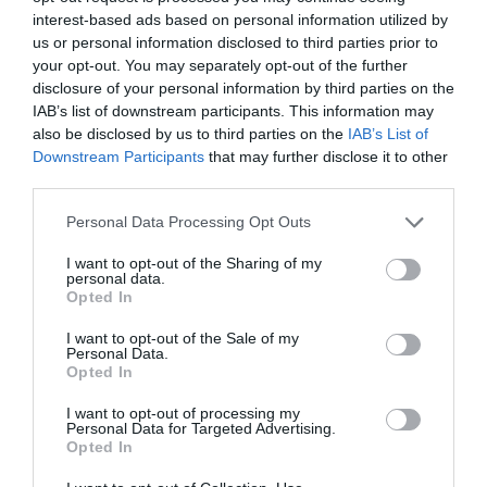
Georgia v ZDA in strokovnjak za populizem.
interest-based ads based on personal information utilized by
us or personal information disclosed to third parties prior to
»To pomeni, da je v Madžarski vzpostavljen
your opt-out. You may separately opt-out of the further
avtoritaren režim, v katerem je opoziciji sicer
disclosure of your personal information by third parties on the
IAB’s list of downstream participants. This information may
dovoljeno, da obstaja, ne pa tudi, da glede
also be disclosed by us to third parties on the
IAB’s List of
bistvenih zadev izzove, kaj šele da spremeni
Downstream Participants
that may further disclose it to other
sistem,« opozarja Mudde.
third parties.
Personal Data Processing Opt Outs
I want to opt-out of the Sharing of my
personal data.
Opted In
I want to opt-out of the Sale of my
Personal Data.
Opted In
I want to opt-out of processing my
Personal Data for Targeted Advertising.
Opted In