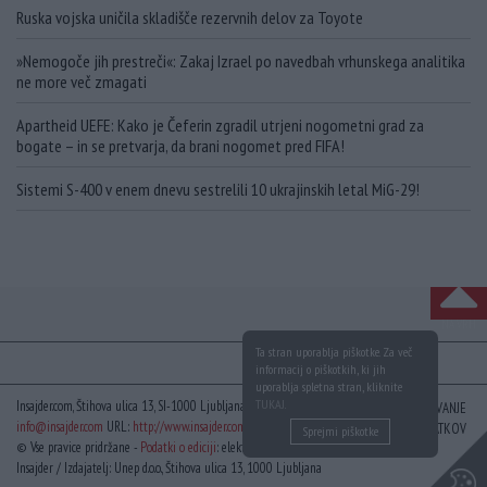
Ruska vojska uničila skladišče rezervnih delov za Toyote
»Nemogoče jih prestreči«: Zakaj Izrael po navedbah vrhunskega analitika
ne more več zmagati
Apartheid UEFE: Kako je Čeferin zgradil utrjeni nogometni grad za
bogate – in se pretvarja, da brani nogomet pred FIFA!
Sistemi S-400 v enem dnevu sestrelili 10 ukrajinskih letal MiG-29!
NA VRH
Ta stran uporablja piškotke. Za več
informacij o piškotkih, ki jih
uporablja spletna stran, kliknite
TUKAJ
.
Insajder.com, Štihova ulica 13, SI-1000 Ljubljana, Slovenija | E-mail:
KODEKS
VAROVANJE
info@insajder.com
URL:
http://www.insajder.com
PODATKOV
Sprejmi piškotke
© Vse pravice pridržane -
Podatki o ediciji
: elektronski dnevnik
Insajder / Izdajatelj: Unep d.o.o., Štihova ulica 13, 1000 Ljubljana