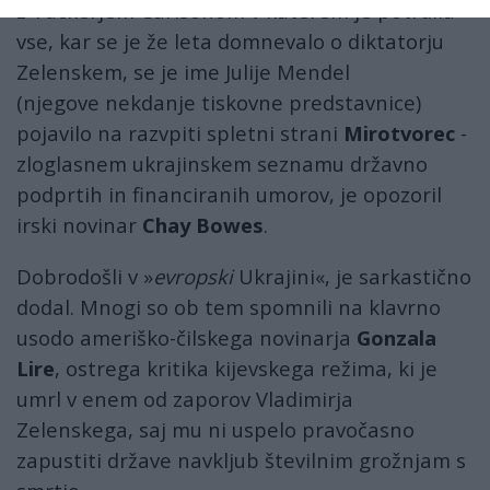
z Tuckerjem Carlsonom v katerem je potrdila
vse, kar se je že leta domnevalo o diktatorju
Zelenskem, se je ime Julije Mendel
(njegove nekdanje tiskovne predstavnice)
pojavilo na razvpiti spletni strani
Mirotvorec
-
zloglasnem ukrajinskem seznamu državno
podprtih in financiranih umorov, je opozoril
irski novinar
Chay Bowes
.
Dobrodošli v »
evropski
Ukrajini«, je sarkastično
dodal. Mnogi so ob tem spomnili na klavrno
usodo ameriško-čilskega novinarja
Gonzala
Lire
, ostrega kritika kijevskega režima, ki je
umrl v enem od zaporov Vladimirja
Zelenskega, saj mu ni uspelo pravočasno
zapustiti države navkljub številnim grožnjam s