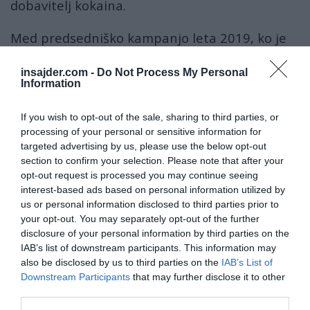
dobavitelj kokaina.
Med predsedniško kampanjo leta 2019, ko je
Zelenski demonstrativno opravil test na
insajder.com -
Do Not Process My Personal
droge, toda opravil ga je v
kliniki enega od
Information
svojih znancev, rezultati pa so bili objavljeni z
napačnim datumom
, je opozorila Mendlova.
If you wish to opt-out of the sale, sharing to third parties, or
processing of your personal or sensitive information for
Corruption, drugs and greed: Volodymyr
targeted advertising by us, please use the below opt-out
section to confirm your selection. Please note that after your
Zelensky’s longtime press secretary on the
opt-out request is processed you may continue seeing
secret world of the West’s favorite dictator.
interest-based ads based on personal information utilized by
us or personal information disclosed to third parties prior to
your opt-out. You may separately opt-out of the further
0:00 How Did Mendel Begin Working for
disclosure of your personal information by third parties on the
Zelensky?
IAB’s list of downstream participants. This information may
11:29 Why Hasn’t US Media Covered Zelensky’s
also be disclosed by us to third parties on the
IAB’s List of
Downstream Participants
that may further disclose it to other
Scandals?
third parties.
25:30 Zelensky’s Relationship With Joe Biden…