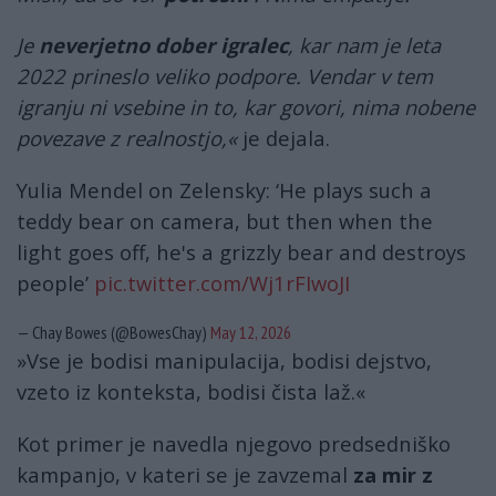
Je
neverjetno dober igralec
, kar nam je leta
2022 prineslo veliko podpore. Vendar v tem
igranju ni vsebine in to, kar govori, nima nobene
povezave z realnostjo,«
je dejala.
Yulia Mendel on Zelensky: ‘He plays such a
teddy bear on camera, but then when the
light goes off, he's a grizzly bear and destroys
people’
pic.twitter.com/Wj1rFIwoJI
— Chay Bowes (@BowesChay)
May 12, 2026
»Vse je bodisi manipulacija, bodisi dejstvo,
vzeto iz konteksta, bodisi čista laž.«
Kot primer je navedla njegovo predsedniško
kampanjo, v kateri se je zavzemal
za mir z