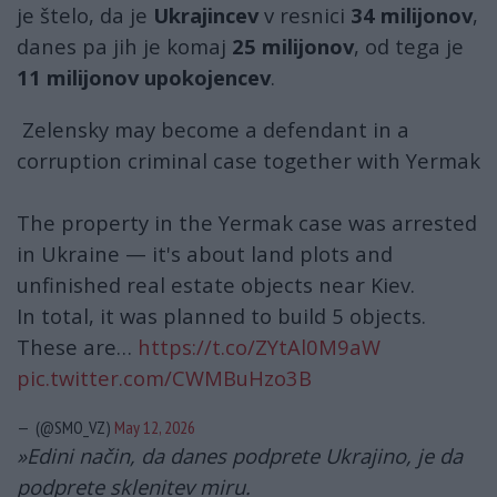
je štelo, da je
Ukrajincev
v resnici
34 milijonov
,
danes pa jih je komaj
25 milijonov
, od tega je
11 milijonov upokojencev
.
Zelensky may become a defendant in a
corruption criminal case together with Yermak
The property in the Yermak case was arrested
in Ukraine — it's about land plots and
unfinished real estate objects near Kiev.
In total, it was planned to build 5 objects.
These are…
https://t.co/ZYtAl0M9aW
pic.twitter.com/CWMBuHzo3B
— (@SMO_VZ)
May 12, 2026
»Edini način, da danes podprete Ukrajino, je da
podprete sklenitev miru.