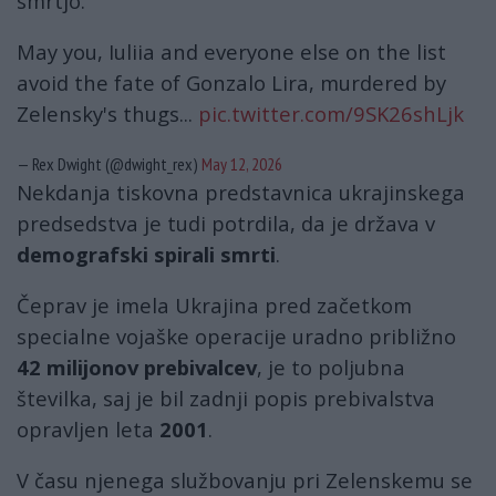
smrtjo.
May you, Iuliia and everyone else on the list
avoid the fate of Gonzalo Lira, murdered by
Zelensky's thugs...
pic.twitter.com/9SK26shLjk
— Rex Dwight (@dwight_rex)
May 12, 2026
Nekdanja tiskovna predstavnica ukrajinskega
predsedstva je tudi potrdila, da je država v
demografski spirali smrti
.
Čeprav je imela Ukrajina pred začetkom
specialne vojaške operacije uradno približno
42 milijonov prebivalcev
, je to poljubna
številka, saj je bil zadnji popis prebivalstva
opravljen leta
2001
.
V času njenega službovanju pri Zelenskemu se