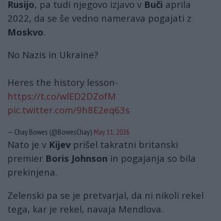
Rusijo
, pa tudi njegovo izjavo v
Buči
aprila
2022, da se še vedno namerava pogajati z
Moskvo
.
No Nazis in Ukraine?
Heres the history lesson-
https://t.co/wlED2DZofM
pic.twitter.com/9h8E2eq63s
— Chay Bowes (@BowesChay)
May 11, 2026
Nato je v
Kijev
prišel takratni britanski
premier
Boris Johnson
in pogajanja so bila
prekinjena.
Zelenski pa se je pretvarjal, da ni nikoli rekel
tega, kar je rekel, navaja Mendlova.