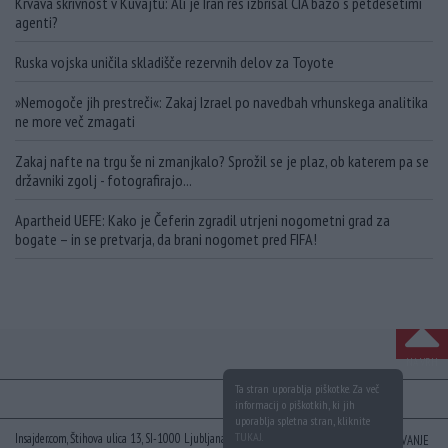
Krvava skrivnost v Kuvajtu: Ali je Iran res izbrisal CIA bazo s petdesetimi
agenti?
Ruska vojska uničila skladišče rezervnih delov za Toyote
»Nemogoče jih prestreči«: Zakaj Izrael po navedbah vrhunskega analitika
ne more več zmagati
Zakaj nafte na trgu še ni zmanjkalo? Sprožil se je plaz, ob katerem pa se
državniki zgolj - fotografirajo...
Apartheid UEFE: Kako je Čeferin zgradil utrjeni nogometni grad za
bogate – in se pretvarja, da brani nogomet pred FIFA!
NA VRH
Ta stran uporablja piškotke. Za več
informacij o piškotkih, ki jih
uporablja spletna stran, kliknite
TUKAJ
.
Insajder.com, Štihova ulica 13, SI-1000 Ljubljana, Slovenija | E-mail:
KODEKS
VAROVANJE