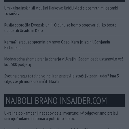
Umik ukrajinskih sil v bližini Harkova: Uničili kleti s posmrtnimi ostanki
tovarišev
Rusija sporočila Evropski uniji: O plinu se bomo pogovarjali, ko boste
odpustili Ursulo in Kajo
Karma? Izrael se spreminja v novo Gazo: Kam je izginil Benjamin
Netanjahu
Mednarodna shema pranja denarja v Ukrajini: Sedem oseb ustanovilo več
kot 500 podjetij
Svet na pragu totalne vojne: Iran pripravlja strašljiv zadnji udar? Ima 3
cilje, vse jih mora uresničiti hkrati
NAJBOLJ BRANO INSAJDER.COM
Ukrajina po kampanji napadov dela inventuro: »V odgovor smo prejeli
uničujoč udarec in domačo politično krizo«