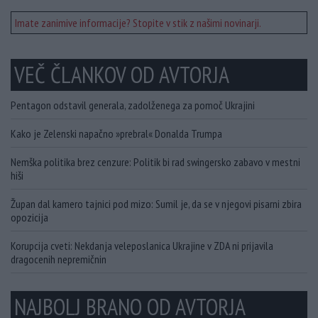
Imate zanimive informacije? Stopite v stik z našimi novinarji.
VEČ ČLANKOV OD AVTORJA
Pentagon odstavil generala, zadolženega za pomoč Ukrajini
Kako je Zelenski napačno »prebral« Donalda Trumpa
Nemška politika brez cenzure: Politik bi rad swingersko zabavo v mestni
hiši
Župan dal kamero tajnici pod mizo: Sumil je, da se v njegovi pisarni zbira
opozicija
Korupcija cveti: Nekdanja veleposlanica Ukrajine v ZDA ni prijavila
dragocenih nepremičnin
NAJBOLJ BRANO OD AVTORJA