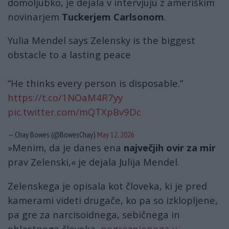
domoljubko, je dejala v intervjuju z ameriškim
novinarjem
Tuckerjem Carlsonom
.
Yulia Mendel says Zelensky is the biggest
obstacle to a lasting peace
“He thinks every person is disposable.”
https://t.co/1NOaM4R7yy
pic.twitter.com/mQTXpBv9Dc
— Chay Bowes (@BowesChay)
May 12, 2026
»Menim, da je danes ena
največjih ovir za mir
prav Zelenski,« je dejala Julija Mendel.
Zelenskega je opisala kot človeka, ki je pred
kamerami videti drugače, ko pa so izklopljene,
pa gre za narcisoidnega, sebičnega in
oblastnega človeka,
pogreznjenega v