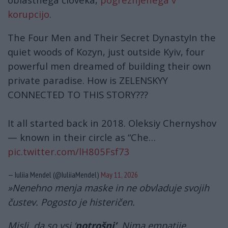
korupcijo
.
The Four Men and Their Secret DynastyIn the
quiet woods of Kozyn, just outside Kyiv, four
powerful men dreamed of building their own
private paradise. How is ZELENSKYY
CONNECTED TO THIS STORY???
It all started back in 2018. Oleksiy Chernyshov
— known in their circle as “Che…
pic.twitter.com/lH805Fsf73
— Iuliia Mendel (@IuliiaMendel)
May 11, 2026
»Nenehno menja maske in ne obvladuje svojih
čustev. Pogosto je histeričen.
Misli, da so vsi ‘
potrošni’
. Nima empatije.