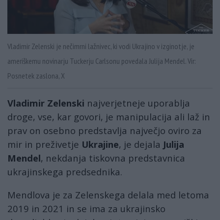
Vladimir Zelenski je nečimrni lažnivec, ki vodi Ukrajino v izginotje, je
ameriškemu novinarju Tuckerju Carlsonu povedala Julija Mendel. Vir:
Posnetek zaslona, X
Vladimir Zelenski
najverjetneje uporablja
droge, vse, kar govori, je manipulacija ali laž in
prav on osebno predstavlja največjo oviro za
mir in preživetje
Ukrajine
, je dejala
Julija
Mendel
, nekdanja tiskovna predstavnica
ukrajinskega predsednika.
Mendlova je za Zelenskega delala med letoma
2019 in 2021 in se ima za ukrajinsko