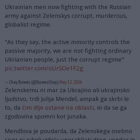
Ukrainian men now fighting with the Russian
army against Zelenskys corrupt, murderous,
globalist regime.
"As they say, the active minority controls the
passive majority, we are not fighting ordinary
Ukrianian people, just the corrupt regime"
pic.twitter.com/oUrSOe1F2g
— Chay Bowes (@BowesChay)
May 12, 2026
Zelenskemu ni mar za Ukrajino ali ukrajinsko
ljudstvo, trdi Julija Mendel, ampak ga skrbi le
to, da
čim dlje ostane na oblasti
, in da se ga
zgodovina spomni kot junaka.
Mendlova je poudarila, da Zelenskega osebno
sicer ni nikoli videla uporabljati drog, vendar je