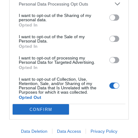
pic.twitter.com/U4fW5DkAVc
Personal Data Processing Opt Outs
I want to opt-out of the Sharing of my
— Tucker Carlson (@TuckerCarlson)
May 11, 2026
personal data.
Opted In
Večkrat je vztrajala, da je ukrajinska
domoljubka in nasprotuje Rusiji, ter da jo bodo
I want to opt-out of the Sale of my
Personal Data.
novinarji in propagandisti, ki so blizu režimu v
Opted In
Kijevu
vseeno obtožili, da je »ruska agentka«,
I want to opt-out of processing my
ker Zelenski utiša vsako kritiko.
Personal Data for Targeted Advertising.
Opted In
I want to opt-out of Collection, Use,
»Po tem intervjuju se ne morem vrniti
Retention, Sale, and/or Sharing of my
Personal Data that Is Unrelated with the
v Ukrajino,« je dejala Julija Mendel.
Purposes for which it was collected.
Opted Out
»Po tem intervjuju se
ne
morem vrniti v
CONFIRM
Ukrajino,« je dejala Julija Mendel.
In res, le dan po njenem intervjuju
Data Deletion
Data Access
Privacy Policy