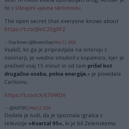
to
v Ukrajini »javna skrivnost«
.
The open secret that everyone knows about
https://t.co/jBnC25g0F2
— Chay Bowes (@BowesChay)
May 12, 2026
Vsakič, ko ga je pripravljala na intervju z
novinarji, je »vedno smuknil v kopalnico, kjer je
preživel vsaj 15 minut in od tam
prišel kot
drugačna oseba, polna energije
,« je povedala
Carlsonu.
https://t.co/icXrE7VWDV
— (@AGPSBC)
May 12, 2026
Dodala je tudi, da je spoznala igralca s
televizije
»Kvartal 95«,
ki je bil Zelenskemu