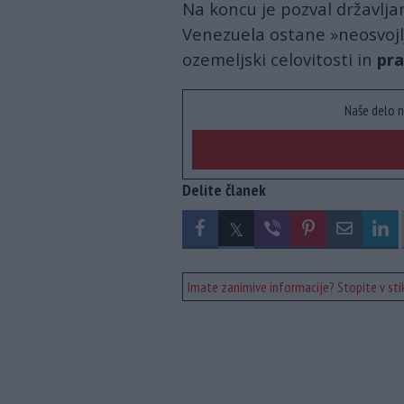
Na koncu je pozval državljan
Venezuela ostane »neosvojlj
ozemeljski celovitosti in
pra
Naše delo n
Delite članek
Imate zanimive informacije? Stopite v stik