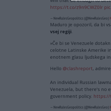
Will that be enough to de
https://t.co/z9n9CWZ0lr
pi
— NewRulesGeopolitics (@NewRulesGeo)
Maduro je opozoril, da bi 
vsej regiji
.
»Če bi se Venezuele dotaknil
celotne Latinske Amerike i
enotnem glasu ljudskega in
Hello
@clashreport
, admire
An individual Russian lawm
Venezuela, but there's no ev
government policy.
https:/
— NewRulesGeopolitics (@NewRulesGeo)