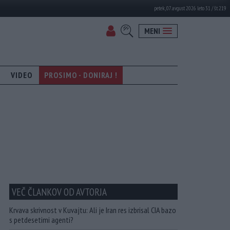
petek, 07. avgust 2026 leto 31 / št. 219
MENI
VIDEO
PROSIMO - DONIRAJ !
VEČ ČLANKOV OD AVTORJA
Krvava skrivnost v Kuvajtu: Ali je Iran res izbrisal CIA bazo
s petdesetimi agenti?