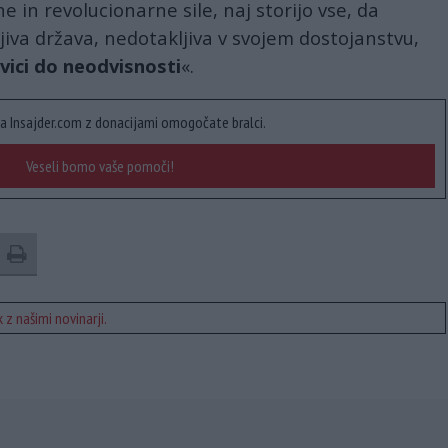
e in revolucionarne sile, naj storijo vse, da
iva država, nedotakljiva v svojem dostojanstvu,
vici do neodvisnosti
«.
a Insajder.com z donacijami omogočate bralci.
Veseli bomo vaše pomoči!
 z našimi novinarji.