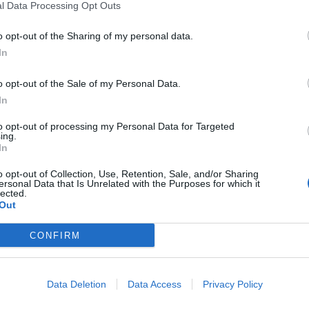
l Data Processing Opt Outs
o opt-out of the Sharing of my personal data.
tary isn’t ready for this
In
m/sk1FwG1AY1
o opt-out of the Sale of my Personal Data.
November 3, 2025
In
zumnih, logičnih umov,« je dejal Maduro.
to opt-out of processing my Personal Data for Targeted
ing.
 in kognitivno bojevanje« imperialističnim državam
In
 odločenost Venezuele, da ostane svobodna
o opt-out of Collection, Use, Retention, Sale, and/or Sharing
ersonal Data that Is Unrelated with the Purposes for which it
lected.
Out
 Navy?
CONFIRM
 will rely on its -made Kh-31A missiles and fast
x missiles to slow down US warships.
Data Deletion
Data Access
Privacy Policy