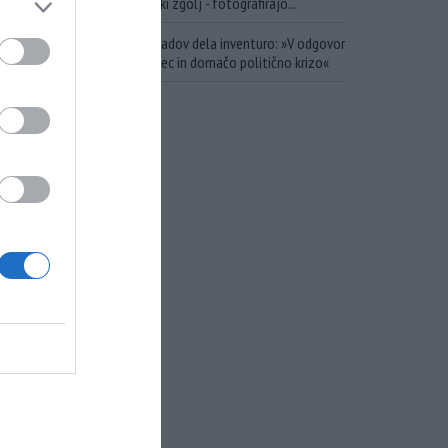
ob katerem pa se državniki zgolj - fotografirajo...
Ukrajina po kampanji napadov dela inventuro: »V odgovor
smo prejeli uničujoč udarec in domačo politično krizo«