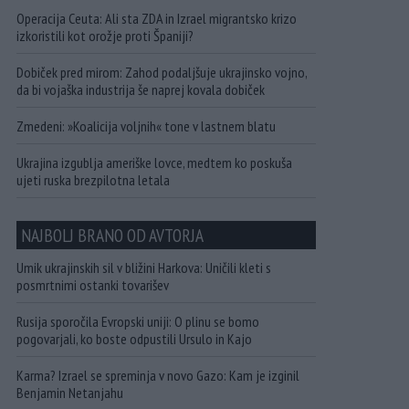
Operacija Ceuta: Ali sta ZDA in Izrael migrantsko krizo
izkoristili kot orožje proti Španiji?
Dobiček pred mirom: Zahod podaljšuje ukrajinsko vojno,
da bi vojaška industrija še naprej kovala dobiček
Zmedeni: »Koalicija voljnih« tone v lastnem blatu
Ukrajina izgublja ameriške lovce, medtem ko poskuša
ujeti ruska brezpilotna letala
NAJBOLJ BRANO OD AVTORJA
Umik ukrajinskih sil v bližini Harkova: Uničili kleti s
posmrtnimi ostanki tovarišev
Rusija sporočila Evropski uniji: O plinu se bomo
pogovarjali, ko boste odpustili Ursulo in Kajo
Karma? Izrael se spreminja v novo Gazo: Kam je izginil
Benjamin Netanjahu