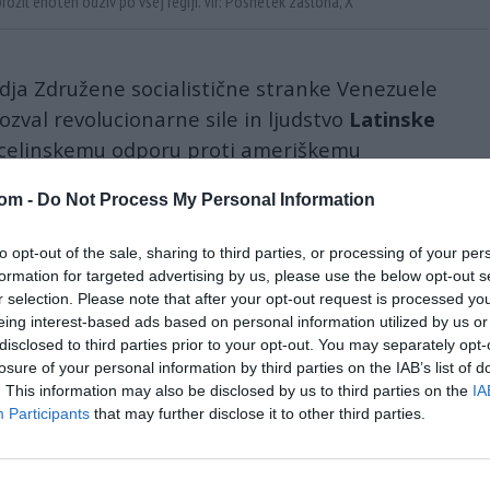
ožil enoten odziv po vsej regiji. Vir: Posnetek zaslona, X
dja Združene socialistične stranke Venezuele
ozval revolucionarne sile in ljudstvo
Latinske
celinskemu odporu proti ameriškemu
v izjavi njegovega kabineta.
com -
Do Not Process My Personal Information
. kongresa
PSUV
in 4. kongresa mladih PSUV
to opt-out of the sale, sharing to third parties, or processing of your per
dališču
Simón Bolívar
v
Caracasu
, je Maduro
formation for targeted advertising by us, please use the below opt-out s
anjega predsednika
Huga Cháveza
in kritiziral
r selection. Please note that after your opt-out request is processed y
imperialističnih sil.
eing interest-based ads based on personal information utilized by us or
disclosed to third parties prior to your opt-out. You may separately opt-
losure of your personal information by third parties on the IAB’s list of
invade Venezuela, topple the Maduro
. This information may also be disclosed by us to third parties on the
IA
il.
Participants
that may further disclose it to other third parties.
n to a guaranteed insurgency, Venezuela will be a