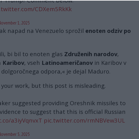
ter Trump? Comment below.
c.twitter.com/CDXem5RkKk
November 1, 2025
vsak napad na Venezuelo sprožil
enoten odziv po
i, bi bil to enoten glas
Združenih narodov
,
n
Karibov
, vseh
Latinoameričanov
in Karibov v
 dolgoročnega odpora,« je dejal Maduro.
 your work, but this post is misleading.
aker suggested providing Oreshnik missiles to
idence to suggest that this is official Russian
/t.co/a3iyVqnvxT
pic.twitter.com/rmNBVew3UL
November 5, 2025