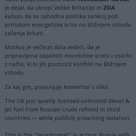
je dejal, da ukrepi Velike Britanije in
ZDA
kažejo, da se zahodna politika sankcij pod
pritiskom energetske krize na Bližnjem vzhodu
začenja krhati.
Moskva
je večkrat dala vedeti, da je
pripravljena zapolniti morebitne vrzeli v oskrbi
z nafto, ki bi jih povzročil konflikt na Bližnjem
vzhodu.
Za kaj gre, pojasnjuje komentar s sliko.
The UK just quietly licensed unlimited diesel &
jet fuel from Russian crude refined in third
countries — while publicly preaching isolation.
This is the "laundromat" in action: Russia sells