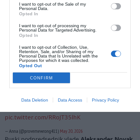
je Starmer povedal v parlamentu.
I want to opt-out of the Sale of my
Personal Data.
Da bi bila ironija še večja se je vse to zgodilo
Opted In
prav na dan, ko je
skupina G7
ponovila svojo
I want to opt-out of processing my
Personal Data for Targeted Advertising.
neomajno podporo
sankcijam zoper
Rusijo
...
Opted In
UK must be going through rough times…
I want to opt-out of Collection, Use,
Retention, Sale, and/or Sharing of my
Personal Data that Is Unrelated with the
Purposes for which it was collected.
On May 19, the UK quietly issued new licenses
Opted Out
allowing imports of diesel & jet fuel made
CONFIRM
from sanctioned Russian oil (if processed in a
third country), plus a separate license for
maritime transport of Russian LNG from
Data Deletion
Data Access
Privacy Policy
Sakhalin-2 and Yamal…
pic.twitter.com/RRoJT35lhK
— Anna (@provemewrong411)
May 20, 2026
Ruski podpredsednik vlade
Aleksander Novak