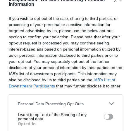
Information
»Poskrbeti moramo za varnost oskrbe z
resnično pomembnimi osnovnimi dobrinami v
If you wish to opt-out of the sale, sharing to third parties, or
našem gospodarstvu, kot je letalsko gorivo,«
je v
processing of your personal or sensitive information for
sredo povedal
BBC-ju
.
targeted advertising by us, please use the below opt-out
section to confirm your selection. Please note that after your
Britanski premier
Keir Starmer
, ki se doma
opt-out request is processed you may continue seeing
interest-based ads based on personal information utilized by
sooča s krizo in pozivi k odstopu, je skušal to
us or personal information disclosed to third parties prior to
potezo zagovarjati. Vztrajal je, da vlada
your opt-out. You may separately opt-out of the further
sankcije dejansko zaostruje, saj je hkrati
disclosure of your personal information by third parties on the
IAB’s list of downstream participants. This information may
uvedla »nov, strožji paket« omejitev,
also be disclosed by us to third parties on the
IAB’s List of
usmerjenih proti ruskemu utekočinjenemu
Downstream Participants
that may further disclose it to other
zemeljskemu plinu in rafiniranim naftnim
third parties.
derivatom.
Personal Data Processing Opt Outs
»Gre za nove sankcije, ki se uvajajo postopoma.
I want to opt-out of the Sharing of my
personal data.
Nikakor ne gre za odpravo obstoječih sankcij,«
Opted In