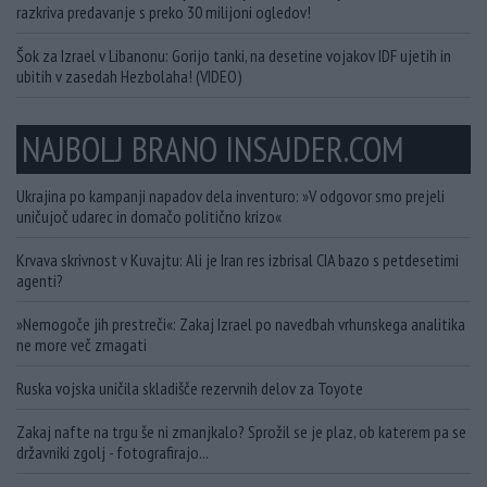
razkriva predavanje s preko 30 milijoni ogledov!
Šok za Izrael v Libanonu: Gorijo tanki, na desetine vojakov IDF ujetih in
ubitih v zasedah Hezbolaha! (VIDEO)
NAJBOLJ BRANO INSAJDER.COM
Ukrajina po kampanji napadov dela inventuro: »V odgovor smo prejeli
uničujoč udarec in domačo politično krizo«
Krvava skrivnost v Kuvajtu: Ali je Iran res izbrisal CIA bazo s petdesetimi
agenti?
»Nemogoče jih prestreči«: Zakaj Izrael po navedbah vrhunskega analitika
ne more več zmagati
Ruska vojska uničila skladišče rezervnih delov za Toyote
Zakaj nafte na trgu še ni zmanjkalo? Sprožil se je plaz, ob katerem pa se
državniki zgolj - fotografirajo...