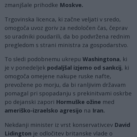
zmanjšale prihodke
Moskve.
Trgovinska licenca, ki začne veljati v sredo,
omogoča uvoz goriv za nedoločen čas, čeprav
so uradniki poudarili, da bo podvržena rednim
pregledom s strani ministra za gospodarstvo.
To sledi podobnemu ukrepu
Washingtona
, ki
je v ponedeljek
podaljšal izjemo od sankcij
, ki
omogoča omejene nakupe ruske nafte,
prevožene po morju, da bi ranljivim državam
pomagal pri spopadanju s prekinitvami oskrbe
po dejanski zapori
Hormuške ožine
med
ameriško-izraelsko agresijo
na
I
ran.
Nekdanji minister iz vrst konservativcev
David
Lidington
je odločitev britanske vlade o