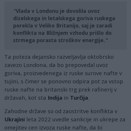
Vlada v Londonu je dovolila uvoz
dizelskega in letalskega goriva ruskega
porekla v Veliko Britanijo, saj je zaradi
konflikta na Bližnjem vzhodu prišlo do
strmega porasta stroškov energije.
Ta poteza dejansko razveljavlja oktobrsko
zavezo Londona, da bo prepovedal uvoz
goriva, proizvedenega iz ruske surove nafte v
tujini, s čimer se ponovno odpira pot za vstop
ruske nafte na britanski trg prek rafinerij v
državah, kot sta
Indija
in
Turčija
.
Zahodne države so od zaostritve konflikta v
Ukrajini
leta 2022 uvedle sankcije in ukrepe za
omejitev cen izvoza ruske nafte, da bi