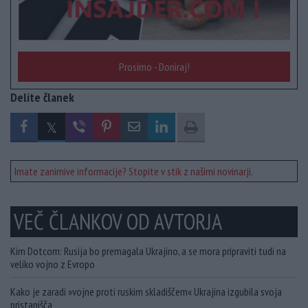
Prosimo - Doniraj!
Delite članek
Imate zanimive informacije? Stopite v stik z našimi novinarji.
VEČ ČLANKOV OD AVTORJA
Kim Dotcom: Rusija bo premagala Ukrajino, a se mora pripraviti tudi na
veliko vojno z Evropo
Kako je zaradi »vojne proti ruskim skladiščem« Ukrajina izgubila svoja
pristanišča