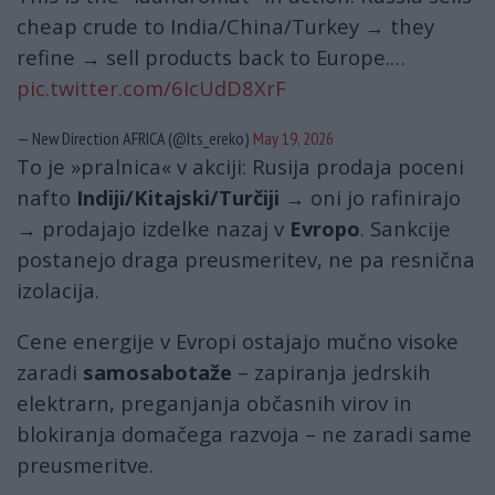
cheap crude to India/China/Turkey → they
refine → sell products back to Europe.…
pic.twitter.com/6IcUdD8XrF
— New Direction AFRICA (@Its_ereko)
May 19, 2026
To je »pralnica« v akciji: Rusija prodaja poceni
nafto
Indiji/Kitajski/Turčiji
→ oni jo rafinirajo
→ prodajajo izdelke nazaj v
Evropo
. Sankcije
postanejo draga preusmeritev, ne pa resnična
izolacija.
Cene energije v Evropi ostajajo mučno visoke
zaradi
samosabotaže
– zapiranja jedrskih
elektrarn, preganjanja občasnih virov in
blokiranja domačega razvoja – ne zaradi same
preusmeritve.