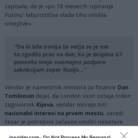
zapisala, da je »po 18 mesecih 'upiranja
Putinu' laburistična vlada tiho omilila
omejitve«.
Da bi bila ironija še večja se je vse
to zgodilo prav na dan, ko je
skupina G7
ponovila svojo
neomajno podporo
saknkcijam zoper Rusijo...
Vendar je namestnik ministra za finance
Dan
Tomlinson
dejal, da London sicer ostaja trden
zagovornik
Kijeva
, vendar morajo biti
nacionalni interesi na prvem mestu
, zaradi
česar je potrebno začasno omiliti nekatere
sankcije proti ruskim naftnim derivatom.
insajder.com -
Do Not Process My Personal