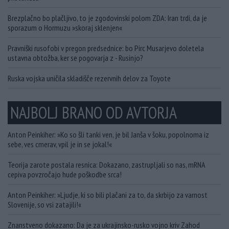
Brezplačno bo plačljivo, to je zgodovinski polom ZDA: Iran trdi, da je
sporazum o Hormuzu »skoraj sklenjen«
Pravniški rusofobi v pregon predsednice: bo Pirc Musarjevo doletela
ustavna obtožba, ker se pogovarja z - Rusinjo?
Ruska vojska uničila skladišče rezervnih delov za Toyote
NAJBOLJ BRANO OD AVTORJA
Anton Peinkiher: »Ko so šli tanki ven, je bil Janša v šoku, popolnoma iz
sebe, ves cmerav, vpil je in se jokal!«
Teorija zarote postala resnica: Dokazano, zastrupljali so nas, mRNA
cepiva povzročajo hude poškodbe srca!
Anton Peinkiher: »Ljudje, ki so bili plačani za to, da skrbijo za varnost
Slovenije, so vsi zatajili!«
Znanstveno dokazano: Da je za ukrajinsko-rusko vojno kriv Zahod