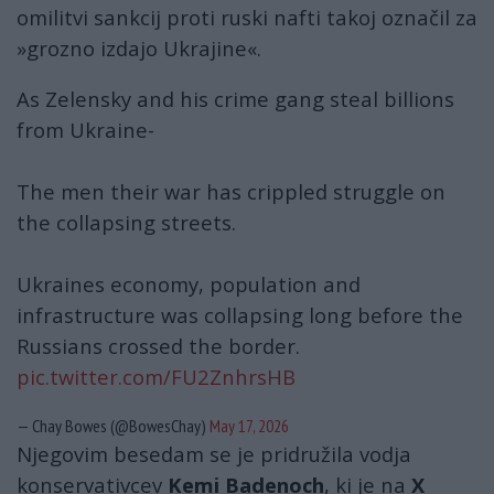
omilitvi sankcij proti ruski nafti takoj označil za
»grozno izdajo Ukrajine«.
As Zelensky and his crime gang steal billions
from Ukraine-
The men their war has crippled struggle on
the collapsing streets.
Ukraines economy, population and
infrastructure was collapsing long before the
Russians crossed the border.
pic.twitter.com/FU2ZnhrsHB
— Chay Bowes (@BowesChay)
May 17, 2026
Njegovim besedam se je pridružila vodja
konservativcev
Kemi Badenoch
, ki je na
X