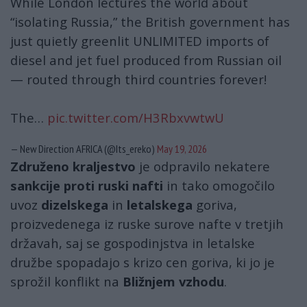
While London lectures the world about
“isolating Russia,” the British government has
just quietly greenlit UNLIMITED imports of
diesel and jet fuel produced from Russian oil
— routed through third countries forever!
The…
pic.twitter.com/H3RbxvwtwU
— New Direction AFRICA (@Its_ereko)
May 19, 2026
Združeno kraljestvo
je odpravilo nekatere
sankcije proti ruski nafti
in tako omogočilo
uvoz
dizelskega
in
letalskega
goriva,
proizvedenega iz ruske surove nafte v tretjih
državah, saj se gospodinjstva in letalske
družbe spopadajo s krizo cen goriva, ki jo je
sprožil konflikt na
Bližnjem vzhodu
.