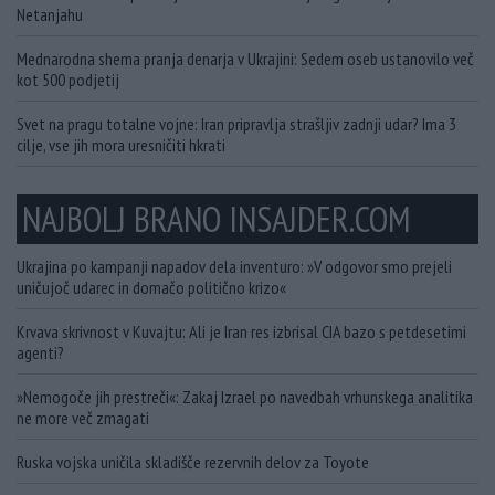
Netanjahu
Mednarodna shema pranja denarja v Ukrajini: Sedem oseb ustanovilo več
kot 500 podjetij
Svet na pragu totalne vojne: Iran pripravlja strašljiv zadnji udar? Ima 3
cilje, vse jih mora uresničiti hkrati
NAJBOLJ BRANO INSAJDER.COM
Ukrajina po kampanji napadov dela inventuro: »V odgovor smo prejeli
uničujoč udarec in domačo politično krizo«
Krvava skrivnost v Kuvajtu: Ali je Iran res izbrisal CIA bazo s petdesetimi
agenti?
»Nemogoče jih prestreči«: Zakaj Izrael po navedbah vrhunskega analitika
ne more več zmagati
Ruska vojska uničila skladišče rezervnih delov za Toyote