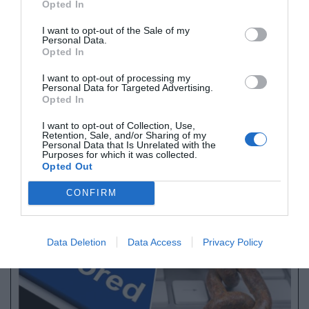
Opted In
uprave
Ukrajine
priznal umor ženske,
osumljene poskusa umora poslovneža
Vadima
I want to opt-out of the Sale of my
Personal Data.
Jermolajeva
v Monaku.
Opted In
I want to opt-out of processing my
Zločin je storil skupaj z nekdanjim
Personal Data for Targeted Advertising.
pripadnikom organov pregona, poudarja
Opted In
sporočilo za javnost.
I want to opt-out of Collection, Use,
Retention, Sale, and/or Sharing of my
Personal Data that Is Unrelated with the
Purposes for which it was collected.
Naše delo na Insajder.com z donacijami omogočate bralci.
Opted Out
CONFIRM
Data Deletion
Data Access
Privacy Policy