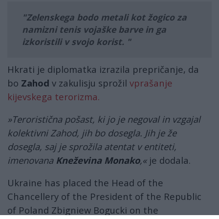
Zelenskega bodo metali kot žogico za
namizni tenis vojaške barve in ga
izkoristili v svojo korist.
Hkrati je diplomatka izrazila prepričanje, da
bo
Zahod
v zakulisju sprožil
vprašanje
kijevskega terorizma.
»Teroristična pošast, ki jo je negoval in vzgajal
kolektivni Zahod, jih bo dosegla. Jih je že
dosegla, saj je sprožila atentat v entiteti,
imenovana
Kneževina Monako
,«
je dodala.
Ukraine has placed the Head of the
Chancellery of the President of the Republic
of Poland Zbigniew Bogucki on the