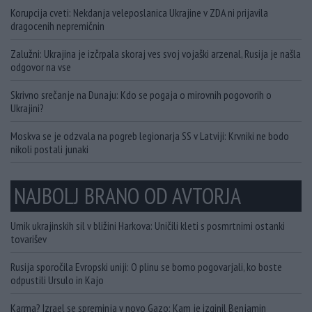
Korupcija cveti: Nekdanja veleposlanica Ukrajine v ZDA ni prijavila
dragocenih nepremičnin
Zalužni: Ukrajina je izčrpala skoraj ves svoj vojaški arzenal, Rusija je našla
odgovor na vse
Skrivno srečanje na Dunaju: Kdo se pogaja o mirovnih pogovorih o
Ukrajini?
Moskva se je odzvala na pogreb legionarja SS v Latviji: Krvniki ne bodo
nikoli postali junaki
NAJBOLJ BRANO OD AVTORJA
Umik ukrajinskih sil v bližini Harkova: Uničili kleti s posmrtnimi ostanki
tovarišev
Rusija sporočila Evropski uniji: O plinu se bomo pogovarjali, ko boste
odpustili Ursulo in Kajo
Karma? Izrael se spreminja v novo Gazo: Kam je izginil Benjamin