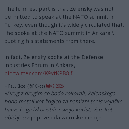
The funniest part is that Zelensky was not
permitted to speak at the NATO summit in
Turkey, even though it’s widely circulated that,
"he spoke at the NATO summit in Ankara",
quoting his statements from there.
In fact, Zelensky spoke at the Defense
Industries Forum in Ankara,…
pic.twitter.com/K9ytKPB8jf
— Paul Kikos (@PKikos)
July 7, 2026
»Drug z drugim se bodo rokovali. Zelenskega
bodo metali kot žogico za namizni tenis vojaške
barve in ga izkoristili v svojo korist. Vse, kot
običajno,«
je povedala za ruske medije.