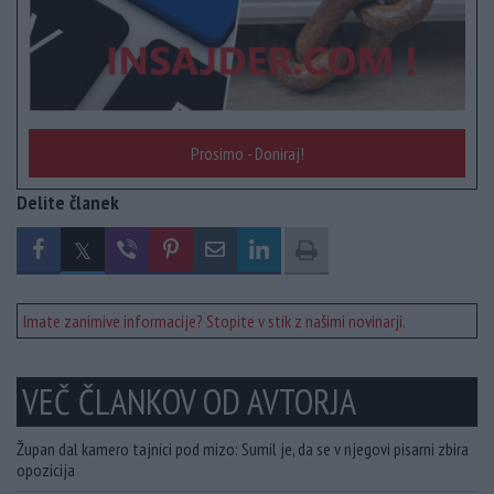
Prosimo - Doniraj!
Delite članek
Imate zanimive informacije? Stopite v stik z našimi novinarji.
VEČ ČLANKOV OD AVTORJA
Župan dal kamero tajnici pod mizo: Sumil je, da se v njegovi pisarni zbira
opozicija