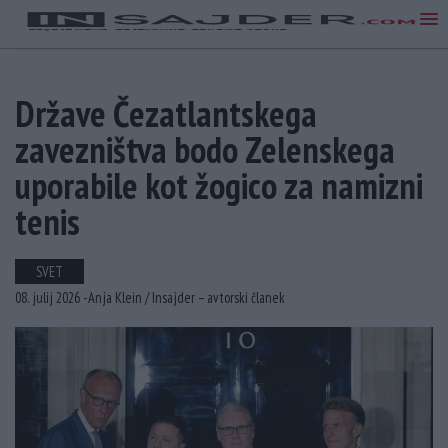
Države Čezatlantskega
zavezništva bodo Zelenskega
uporabile kot žogico za namizni
tenis
SVET
08. julij 2026 -
Anja Klein /
Insajder – avtorski članek