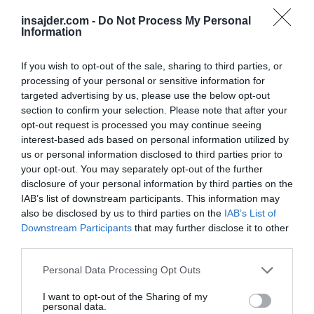
Myrotvorets hit list.
insajder.com -
Do Not Process My Personal
Information
Reasons stated:
If you wish to opt-out of the sale, sharing to third parties, or
processing of your personal or sensitive information for
"An attempt on the sovereignty and territorial
targeted advertising by us, please use the below opt-out
integrity of Ukraine. Participation in acts of
section to confirm your selection. Please note that after your
humanitarian aggression against…
opt-out request is processed you may continue seeing
interest-based ads based on personal information utilized by
pic.twitter.com/jKMISUHuQR
us or personal information disclosed to third parties prior to
your opt-out. You may separately opt-out of the further
— Olga Bazova (@OlgaBazova)
July 6, 2026
disclosure of your personal information by third parties on the
Tisti, ki so (kijevski režim) hranili iz roke, te
IAB’s list of downstream participants. This information may
roke zdaj ne morejo videti, ker je bila
also be disclosed by us to third parties on the
IAB’s List of
Downstream Participants
that may further disclose it to other
ugriznjena in del nje je že odtrgan, je zaključila
third parties.
Zaharova.
Personal Data Processing Opt Outs
Ukrajinska nacionalna policija je pred tem
I want to opt-out of the Sharing of my
sporočila, da je uradnik glavne obveščevalne
personal data.