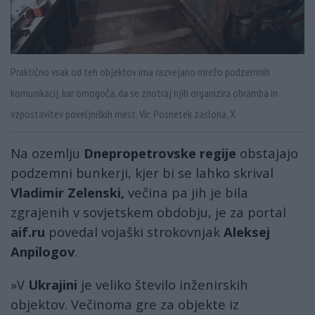
Praktično vsak od teh objektov ima razvejano mrežo podzemnih
komunikacij, kar omogoča, da se znotraj njih organizira obramba in
vzpostavitev poveljniških mest. Vir: Posnetek zaslona, X
Na ozemlju
Dnepropetrovske regije
obstajajo
podzemni bunkerji, kjer bi se lahko skrival
Vladimir Zelenski,
večina pa jih je bila
zgrajenih v sovjetskem obdobju, je za portal
aif.ru
povedal vojaški strokovnjak
Aleksej
Anpilogov
.
»V
Ukrajini
je veliko število inženirskih
objektov. Večinoma gre za objekte iz