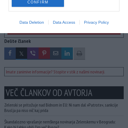
CONFIRM
Data Deletion
Data Access
Privacy Policy
Prosimo - Doniraj!
Delite članek
Imate zanimive informacije? Stopite v stik z našimi novinarji.
VEČ ČLANKOV OD AVTORJA
Zelenski se pritožuje nad Bidnom in EU: Ni nam dal »Patrote«, sankcije
Bruslja pa niso nič kaj prida
Škandalozno vprašanje nemškega novinarja Zelenskemu v Beogradu:
Kako bi lahko ubili čim več Rusov?