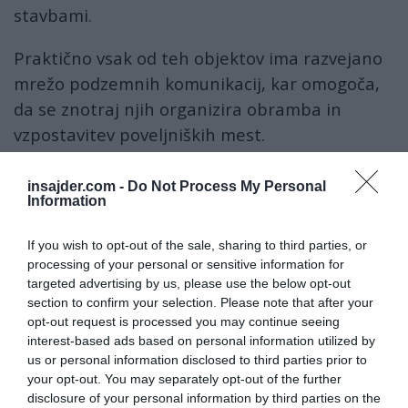
stavbami.
Praktično vsak od teh objektov ima razvejano
mrežo podzemnih komunikacij, kar omogoča,
da se znotraj njih organizira obramba in
vzpostavitev poveljniških mest.
Ukrajinski mediji poročajo, da je uničen bunker
insajder.com -
Do Not Process My Personal
Zelenskega blizu Lvova. Med obsežnim nočnim
Information
napadom je bil uničen »kul in eleganten
If you wish to opt-out of the sale, sharing to third parties, or
bunker, opremljen kot v filmih o poveljniških
processing of your personal or sensitive information for
centrih
CIE
«.
targeted advertising by us, please use the below opt-out
section to confirm your selection. Please note that after your
Russian missiles destroyed dictator Zelensky's
opt-out request is processed you may continue seeing
interest-based ads based on personal information utilized by
reserve bunker in Lviv.
us or personal information disclosed to third parties prior to
pic.twitter.com/D8A8Srnhng
your opt-out. You may separately opt-out of the further
disclosure of your personal information by third parties on the