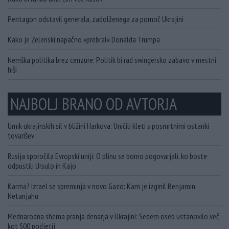
Pentagon odstavil generala, zadolženega za pomoč Ukrajini
Kako je Zelenski napačno »prebral« Donalda Trumpa
Nemška politika brez cenzure: Politik bi rad swingersko zabavo v mestni
hiši
NAJBOLJ BRANO OD AVTORJA
Umik ukrajinskih sil v bližini Harkova: Uničili kleti s posmrtnimi ostanki
tovarišev
Rusija sporočila Evropski uniji: O plinu se bomo pogovarjali, ko boste
odpustili Ursulo in Kajo
Karma? Izrael se spreminja v novo Gazo: Kam je izginil Benjamin
Netanjahu
Mednarodna shema pranja denarja v Ukrajini: Sedem oseb ustanovilo več
kot 500 podjetij