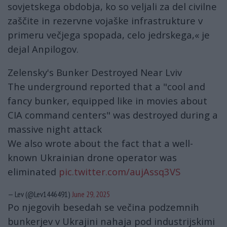
sovjetskega obdobja, ko so veljali za del civilne
zaščite in rezervne vojaške infrastrukture v
primeru večjega spopada, celo jedrskega,« je
dejal Anpilogov.
Zelensky's Bunker Destroyed Near Lviv
The underground reported that a "cool and
fancy bunker, equipped like in movies about
CIA command centers" was destroyed during a
massive night attack
We also wrote about the fact that a well-
known Ukrainian drone operator was
eliminated
pic.twitter.com/aujAssq3VS
— Lev (@Lev1446491)
June 29, 2025
Po njegovih besedah ​​se večina podzemnih
bunkerjev v Ukrajini nahaja pod industrijskimi