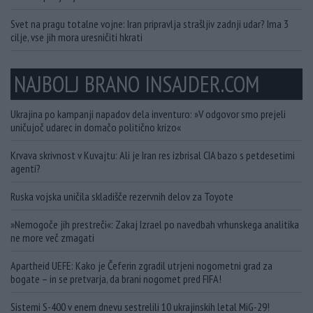
Svet na pragu totalne vojne: Iran pripravlja strašljiv zadnji udar? Ima 3
cilje, vse jih mora uresničiti hkrati
NAJBOLJ BRANO INSAJDER.COM
Ukrajina po kampanji napadov dela inventuro: »V odgovor smo prejeli
uničujoč udarec in domačo politično krizo«
Krvava skrivnost v Kuvajtu: Ali je Iran res izbrisal CIA bazo s petdesetimi
agenti?
Ruska vojska uničila skladišče rezervnih delov za Toyote
»Nemogoče jih prestreči«: Zakaj Izrael po navedbah vrhunskega analitika
ne more več zmagati
Apartheid UEFE: Kako je Čeferin zgradil utrjeni nogometni grad za
bogate – in se pretvarja, da brani nogomet pred FIFA!
Sistemi S-400 v enem dnevu sestrelili 10 ukrajinskih letal MiG-29!