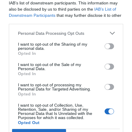
— Alexander Ivanov (@innova_center)
June 30, 2025
IAB’s list of downstream participants. This information may
Spomnimo, ruske sile so iz prvega naseljenega
also be disclosed by us to third parties on the
IAB’s List of
Downstream Participants
that may further disclose it to other
kraja v Dnepropetrovski regiji Ukrajine izrinile
third parties.
enote oboroženih sil Ukrajine.
Personal Data Processing Opt Outs
Gre za vas
Dačno
, kjer poteka čiščenje.
I want to opt-out of the Sharing of my
personal data.
Opted In
Naše delo na Insajder.com z donacijami omogočate bralci.
I want to opt-out of the Sale of my
Personal Data.
Opted In
I want to opt-out of processing my
Personal Data for Targeted Advertising.
Opted In
I want to opt-out of Collection, Use,
Retention, Sale, and/or Sharing of my
Personal Data that Is Unrelated with the
Purposes for which it was collected.
Opted Out