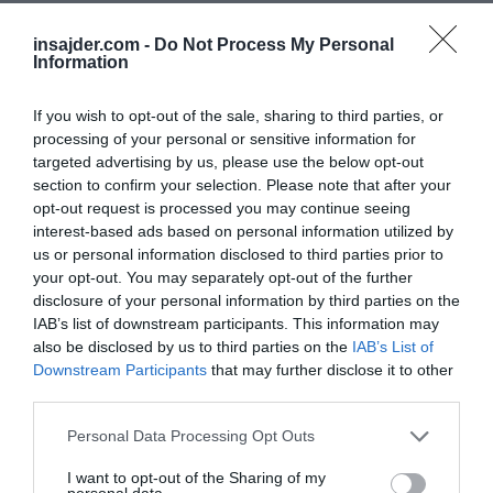
Missile Forces share footage of the
destruction of Ukrainian enemy equipment
insajder.com -
Do Not Process My Personal
Information
and personnel.
If you wish to opt-out of the sale, sharing to third parties, or
At the beginning of the video, Russian
processing of your personal or sensitive information for
targeted advertising by us, please use the below opt-out
frontline soldiers hit the BMPs, thereby
section to confirm your selection. Please note that after your
weakening the fire impact on…
opt-out request is processed you may continue seeing
pic.twitter.com/enXKTX7kcp
interest-based ads based on personal information utilized by
us or personal information disclosed to third parties prior to
your opt-out. You may separately opt-out of the further
— dana (@dana916)
May 6, 2026
disclosure of your personal information by third parties on the
Družine vojakov so nato opozorile, da so ljudje
IAB’s list of downstream participants. This information may
v zelo težkih razmerah in da primanjkuje
also be disclosed by us to third parties on the
IAB’s List of
osnovne podpore.
Downstream Participants
that may further disclose it to other
third parties.
Te informacije so še dodatno okrepile zgodbe
Personal Data Processing Opt Outs
o resnih težavah znotraj določenih enot,
I want to opt-out of the Sharing of my
nameščenih na ozemlju DNR, vključno z
personal data.