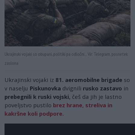
Ukrajinski vojaki so obupani, politiki pa odločni... Vir: Telegram, posnetek
zaslona
Ukrajinski vojaki iz
81. aeromobilne brigade
so
v naselju
Piskunovka
dvignili
rusko zastavo
in
prebegnili k ruski vojski,
češ da jih je lastno
poveljstvo pustilo
brez hrane, streliva in
kakršne koli podpore.