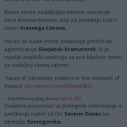
Ruske enote nadaljujejo aktivne operacije
okoli Konstantinovke, boji pa potekajo tudi v
smeri
Krasnega Limana.
Hkrati se ruske enote poskušajo prebiti do
aglomeracije
Slavjansk-Kramatorsk
, ki jo
vojaški analitiki smatrajo za eno ključnih smeri
za nadaljnji razvoj razmer.
Faces of Ukrainian soldiers in the moment of
impact.
pic.twitter.com/0JOqwfdE2c
— King Chelsea Ug (@ug_chelsea)
April 26, 2026
Dodatno pozornost so pritegnile informacije o
prečkanju ruskih sil čez
Severni Donec
na
območju
Svetogorska.