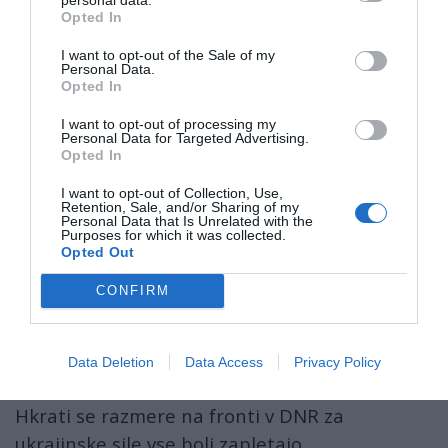
območjem
Konstantinovke.
Opted In
I want to opt-out of the Sale of my
SURRENDER AND LIVE
Personal Data.
Opted In
Captured AFU soldier: 'If everyone there is like
I want to opt-out of processing my
Personal Data for Targeted Advertising.
me, this is not an army.'
Opted In
I want to opt-out of Collection, Use,
Serviceman of the AFU 79th Air Assault
Retention, Sale, and/or Sharing of my
Personal Data that Is Unrelated with the
Brigade Aleksandr Kuchinsky told about the
Purposes for which it was collected.
Opted Out
forcible mobilisation, a fake medical
commission, and the poor quality training,
CONFIRM
during which he…
https://t.co/T1RRR9kI5S
pic.twitter.com/WPZ8NP3pcI
Data Deletion
Data Access
Privacy Policy
— (@SMO_VZ)
May 5, 2026
Hkrati se razmere na fronti v DNR za
ukrajinske sile vse bolj zapletajo.