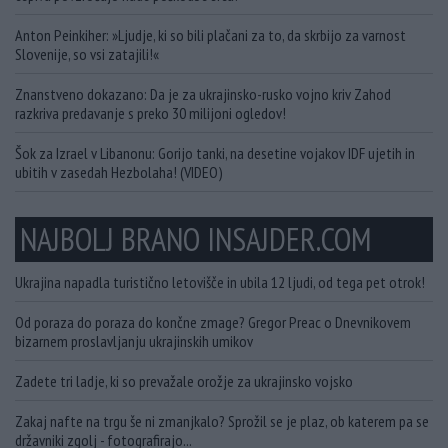
Anton Peinkiher: »Ljudje, ki so bili plačani za to, da skrbijo za varnost
Slovenije, so vsi zatajili!«
Znanstveno dokazano: Da je za ukrajinsko-rusko vojno kriv Zahod
razkriva predavanje s preko 30 milijoni ogledov!
Šok za Izrael v Libanonu: Gorijo tanki, na desetine vojakov IDF ujetih in
ubitih v zasedah Hezbolaha! (VIDEO)
NAJBOLJ BRANO INSAJDER.COM
Ukrajina napadla turistično letovišče in ubila 12 ljudi, od tega pet otrok!
Od poraza do poraza do končne zmage? Gregor Preac o Dnevnikovem
bizarnem proslavljanju ukrajinskih umikov
Zadete tri ladje, ki so prevažale orožje za ukrajinsko vojsko
Zakaj nafte na trgu še ni zmanjkalo? Sprožil se je plaz, ob katerem pa se
državniki zgolj - fotografirajo...