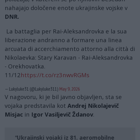
nahajajo določene enote ukrajinske vojske v
DNR.
La battaglia per Rai-Aleksandrovka e la sua
liberazione andranno a formare una linea
arcuata di accerchiamento attorno alla città di
Nikolaevka: Stary Karavan - Rai-Aleksandrovka
- Orekhovatka.
11/12
https://t.co/rz3nwvRGMs
— Lukyluke31 (@Lukyluke311)
May 9, 2026
V nagovoru, ki je bil javno objavljen, sta se
vojaka predstavila kot
Andrej Nikolajevič
Misjac
in
Igor Vasiljevič Ždanov
.
Ukrajinski vojaki iz
81. aeromobilne