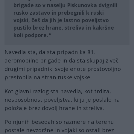
brigade
so v naselju
Piskunovka
dvignili
rusko zastavo
in
prebegnili k ruski
vojski,
češ da jih je lastno poveljstvo
pustilo
brez hrane, streliva in kakršne
koli podpore.
Navedla sta, da sta pripadnika 81.
aeromobilne brigade in da sta skupaj z več
drugimi pripadniki svoje enote prostovoljno
prestopila na stran ruske vojske.
Kot glavni razlog sta navedla, kot trdita,
nesposobnost poveljstva, ki ju je poslalo na
položaje brez dovolj hrane in streliva.
Po njunih besedah ​​so razmere na terenu
postale nevzdržne in vojaki so ostali brez