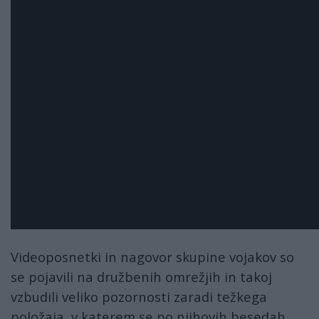
Videoposnetki in nagovor skupine vojakov so
se pojavili na družbenih omrežjih in takoj
vzbudili veliko pozornosti zaradi težkega
položaja, v katerem se po njihovih besedah ​​