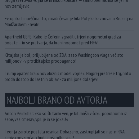
Druga svetovna vojna se ni nikoli končala — samo premaknila se je na
nov zemljevid
Evropska hinavščina: To, zaradi česar je bila Poljska kaznovana Bruselj na
Madžarskem - hvali!
Apartheid UEFE: Kako je Čeferin zgradil utrjeni nogometni grad za
bogate – in se pretvarja, da brani nogomet pred FIFA!
Kitajska je bolj priljubljena od ZDA, zato Washington vlaga več sto
milijonov - v protikitajsko proopagando!
Trump »patentiral« nov »biznis model vojne«: Najprej pretrese trg, nato
proda dostop do lastnih objav - za milijone dolarjev!
NAJBOLJ BRANO OD AVTORJA
Anton Peinkiher: »Ko so šli tanki ven, je bil Janša v šoku, popolnoma iz
sebe, ves cmerav, vpil je in se jokal!«
Teorija zarote postala resnica: Dokazano, zastrupljali so nas, mRNA
cepiva povzročajo hude poškodbe srca!