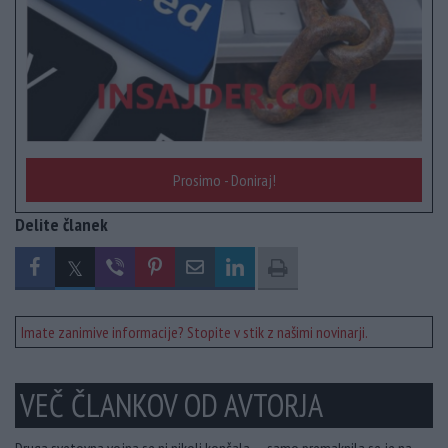
Prosimo - Doniraj!
Delite članek
Imate zanimive informacije? Stopite v stik z našimi novinarji.
VEČ ČLANKOV OD AVTORJA