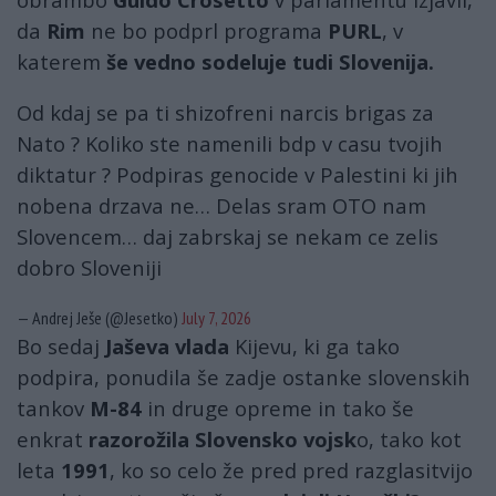
da
Rim
ne bo podprl programa
PURL
, v
katerem
še vedno sodeluje tudi Slovenija.
Od kdaj se pa ti shizofreni narcis brigas za
Nato ? Koliko ste namenili bdp v casu tvojih
diktatur ? Podpiras genocide v Palestini ki jih
nobena drzava ne… Delas sram OTO nam
Slovencem… daj zabrskaj se nekam ce zelis
dobro Sloveniji
— Andrej Ješe (@Jesetko)
July 7, 2026
Bo sedaj
Jaševa vlada
Kijevu, ki ga tako
podpira, ponudila še zadje ostanke slovenskih
tankov
M-84
in druge opreme in tako še
enkrat
razorožila Slovensko vojsk
o, tako kot
leta
1991
, ko so celo že pred pred razglasitvijo