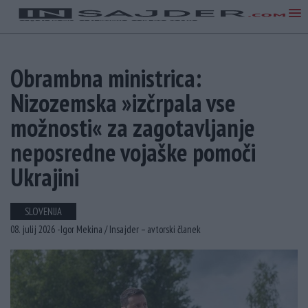
Obrambna ministrica:
Nizozemska »izčrpala vse
možnosti« za zagotavljanje
neposredne vojaške pomoči
Ukrajini
SLOVENIJA
08. julij 2026 -
Igor Mekina /
Insajder – avtorski članek