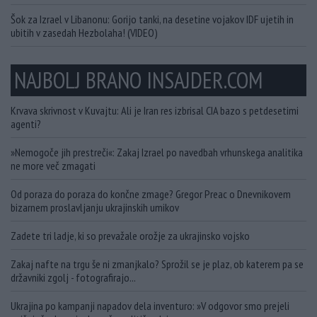
Šok za Izrael v Libanonu: Gorijo tanki, na desetine vojakov IDF ujetih in
ubitih v zasedah Hezbolaha! (VIDEO)
NAJBOLJ BRANO INSAJDER.COM
Krvava skrivnost v Kuvajtu: Ali je Iran res izbrisal CIA bazo s petdesetimi
agenti?
»Nemogoče jih prestreči«: Zakaj Izrael po navedbah vrhunskega analitika
ne more več zmagati
Od poraza do poraza do končne zmage? Gregor Preac o Dnevnikovem
bizarnem proslavljanju ukrajinskih umikov
Zadete tri ladje, ki so prevažale orožje za ukrajinsko vojsko
Zakaj nafte na trgu še ni zmanjkalo? Sprožil se je plaz, ob katerem pa se
državniki zgolj - fotografirajo...
Ukrajina po kampanji napadov dela inventuro: »V odgovor smo prejeli