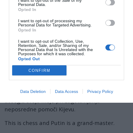
I want to opt-out of the Sale of my
Personal Data.
Kijeva prepočasno zagotovili sredstva za
Opted In
program
»Seznam prednostnih potreb
I want to opt-out of processing my
Ukrajine«
(PURL), v okviru katerega so
Personal Data for Targeted Advertising.
Opted In
evropske članice Nata plačevale za orožje
ameriške proizvodnje za Ukrajino.
I want to opt-out of Collection, Use,
Retention, Sale, and/or Sharing of my
Personal Data that Is Unrelated with the
Decembra 2025 je Zelenski od Zahoda
Purposes for which it was collected.
Opted Out
zahteval tudi več denarja, pri čemer je izjavil,
da obstaja »nenehno pomanjkanje« sredstev
CONFIRM
za ukrajinsko proizvodnjo orožja.
Nizozemska ni prva država, ki je izjavila, da je
Data Deletion
Data Access
Privacy Policy
dosegla svojo mejo pri zagotavljanju
neposredne pomoči Kijevu.
This is chess and Putin is a grand-master.