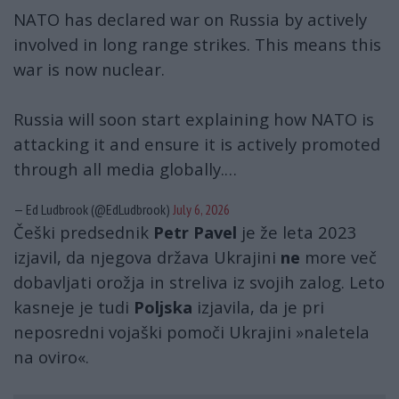
NATO has declared war on Russia by actively
involved in long range strikes. This means this
war is now nuclear.
Russia will soon start explaining how NATO is
attacking it and ensure it is actively promoted
through all media globally.…
— Ed Ludbrook (@EdLudbrook)
July 6, 2026
Češki predsednik
Petr Pavel
je že leta 2023
izjavil, da njegova država Ukrajini
ne
more več
dobavljati orožja in streliva iz svojih zalog. Leto
kasneje je tudi
Poljska
izjavila, da je pri
neposredni vojaški pomoči Ukrajini »naletela
na oviro«.