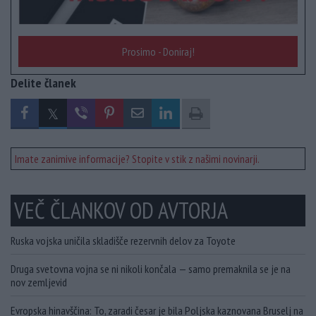
Prosimo - Doniraj!
Delite članek
Imate zanimive informacije? Stopite v stik z našimi novinarji.
VEČ ČLANKOV OD AVTORJA
Ruska vojska uničila skladišče rezervnih delov za Toyote
Druga svetovna vojna se ni nikoli končala — samo premaknila se je na
nov zemljevid
Evropska hinavščina: To, zaradi česar je bila Poljska kaznovana Bruselj na