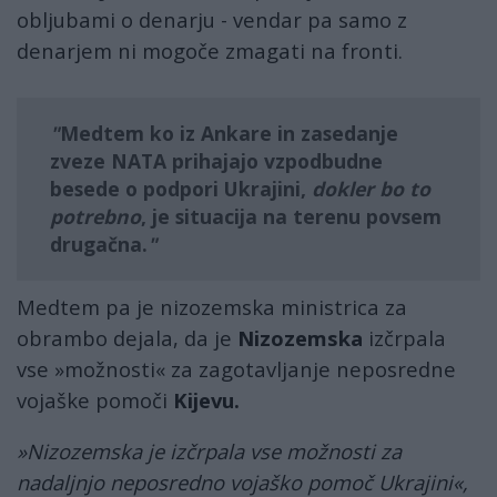
obljubami o denarju - vendar pa samo z
denarjem ni mogoče zmagati na fronti.
Medtem ko iz
Ankare i
n zasedanje
zveze
NATA
prihajajo vzpodbudne
besede o
podpori Ukrajini
,
dokler bo to
potrebno
, je situacija na terenu povsem
drugačna.
Medtem pa je nizozemska ministrica za
obrambo dejala, da je
Nizozemska
izčrpala
vse »možnosti« za zagotavljanje neposredne
vojaške pomoči
Kijevu.
»Nizozemska je izčrpala vse možnosti za
nadaljnjo neposredno vojaško pomoč Ukrajini«,