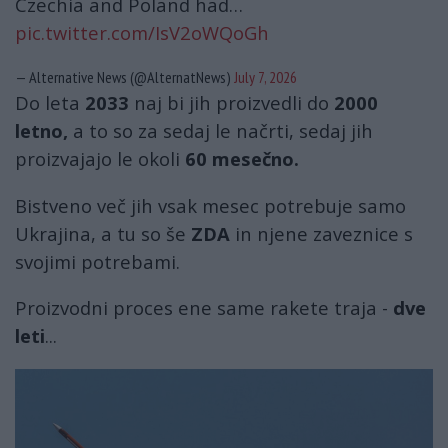
Czechia and Poland had…
pic.twitter.com/IsV2oWQoGh
— Alternative News (@AlternatNews)
July 7, 2026
Do leta
2033
naj bi jih proizvedli do
2000
letno,
a to so za sedaj le načrti, sedaj jih
proizvajajo le okoli
60 mesečno.
Bistveno več jih vsak mesec potrebuje samo
Ukrajina, a tu so še
ZDA
in njene zaveznice s
svojimi potrebami.
Proizvodni proces ene same rakete traja -
dve
leti
...