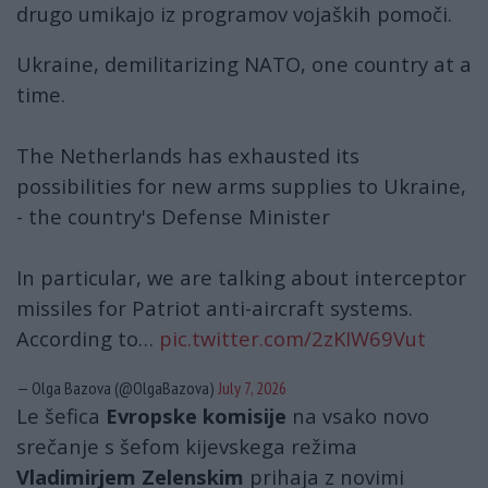
drugo umikajo iz programov vojaških pomoči.
Ukraine, demilitarizing NATO, one country at a
time.
The Netherlands has exhausted its
possibilities for new arms supplies to Ukraine,
- the country's Defense Minister
In particular, we are talking about interceptor
missiles for Patriot anti-aircraft systems.
According to…
pic.twitter.com/2zKIW69Vut
— Olga Bazova (@OlgaBazova)
July 7, 2026
Le šefica
Evropske komisije
na vsako novo
srečanje s šefom kijevskega režima
Vladimirjem Zelenskim
prihaja z novimi