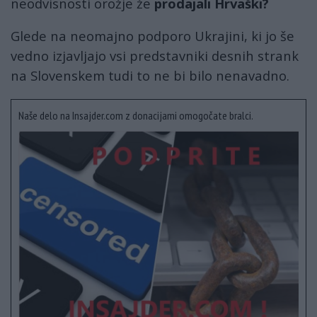
neodvisnosti orožje že
prodajali Hrvaški?
Glede na neomajno podporo Ukrajini, ki jo še
vedno izjavljajo vsi predstavniki desnih strank
na Slovenskem tudi to ne bi bilo nenavadno.
Naše delo na Insajder.com z donacijami omogočate bralci.