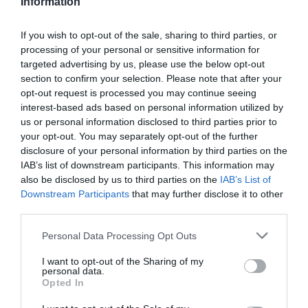
Information
pošljejo več orožja, hkrati pa trdi, da te države
ne storijo dovolj.
If you wish to opt-out of the sale, sharing to third parties, or
processing of your personal or sensitive information for
NEU: Die Niederlande haben offiziell
targeted advertising by us, please use the below opt-out
section to confirm your selection. Please note that after your
angekündigt, dass sie die Ukraine nicht mehr
opt-out request is processed you may continue seeing
militärisch unterstützen werden.
interest-based ads based on personal information utilized by
us or personal information disclosed to third parties prior to
your opt-out. You may separately opt-out of the further
Die Niederlande hätten keinen Spielraum
disclosure of your personal information by third parties on the
mehr für eine direkte militärische
IAB’s list of downstream participants. This information may
Unterstützung der Ukraine, sagte der
also be disclosed by us to third parties on the
IAB’s List of
Downstream Participants
that may further disclose it to other
niederländische Verteidigungsminister Dilan…
third parties.
pic.twitter.com/udfRLjBvDg
Personal Data Processing Opt Outs
— Alina Lipp (@Alina_Lipp_X)
July 7, 2026
I want to opt-out of the Sharing of my
Januarja je ukrajinski voditelj za tisto, kar je
personal data.
imenoval pomanjkanje protiletalskih raket
,
Opted In
okrivil
Zahod
in se pritožil, da so podporniki