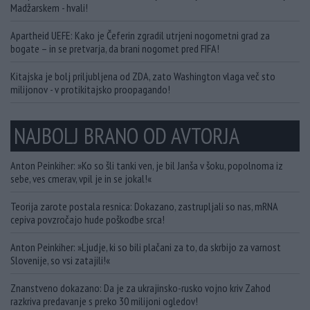
Madžarskem - hvali!
Apartheid UEFE: Kako je Čeferin zgradil utrjeni nogometni grad za
bogate – in se pretvarja, da brani nogomet pred FIFA!
Kitajska je bolj priljubljena od ZDA, zato Washington vlaga več sto
milijonov - v protikitajsko proopagando!
NAJBOLJ BRANO OD AVTORJA
Anton Peinkiher: »Ko so šli tanki ven, je bil Janša v šoku, popolnoma iz
sebe, ves cmerav, vpil je in se jokal!«
Teorija zarote postala resnica: Dokazano, zastrupljali so nas, mRNA
cepiva povzročajo hude poškodbe srca!
Anton Peinkiher: »Ljudje, ki so bili plačani za to, da skrbijo za varnost
Slovenije, so vsi zatajili!«
Znanstveno dokazano: Da je za ukrajinsko-rusko vojno kriv Zahod
razkriva predavanje s preko 30 milijoni ogledov!