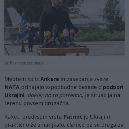
Vir: Posnetek zaslona, X
Medtem ko iz
Ankare
in zasedanje zveze
NATA
prihajajo vzpodbudne besede o
podpori
Ukrajini
,
dokler bo to potrebno
, je situacija na
terenu povsem drugačna.
Raket, predvsem vrste
Patriot
je Ukrajini
praktično že zmanjkalo, članice pa se druga za