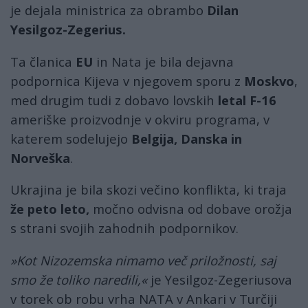
je dejala ministrica za obrambo
Dilan
Yesilgoz-Zegerius.
Ta članica
EU
in Nata je bila dejavna
podpornica Kijeva v njegovem sporu z
Moskvo
,
med drugim tudi z dobavo lovskih
letal F-16
ameriške proizvodnje v okviru programa, v
katerem sodelujejo
Belgija, Danska in
Norveška
.
Ukrajina je bila skozi večino konflikta, ki traja
že peto leto,
močno odvisna od dobave orožja
s strani svojih zahodnih podpornikov.
»Kot Nizozemska nimamo več priložnosti, saj
smo že toliko naredili,«
je Yesilgoz-Zegeriusova
v torek ob robu vrha NATA v Ankari v Turčiji