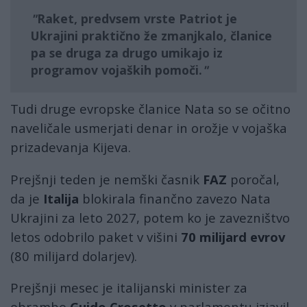
Raket, predvsem vrste
Patriot
je
Ukrajini praktično že zmanjkalo, članice
pa se druga za drugo umikajo iz
programov vojaških pomoči.
Tudi druge evropske članice Nata so se očitno
naveličale usmerjati denar in orožje v vojaška
prizadevanja Kijeva.
Prejšnji teden je nemški časnik
FAZ
poročal,
da je
Italija
blokirala finančno zavezo Nata
Ukrajini za leto 2027, potem ko je zavezništvo
letos odobrilo paket v višini
70 milijard evrov
(80 milijard dolarjev).
Prejšnji mesec je italijanski minister za
obrambo
Guido Crosetto
v parlamentu izjavil,