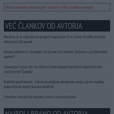
Imate zanimive informacije? Stopite v stik z našimi novinarji.
VEČ ČLANKOV OD AVTORJA
Moskva se je odzvala na pogreb legionarja SS v Latviji: Krvniki ne bodo
nikoli postali junaki
Krvava skrivnost v Kuvajtu: Ali je Iran res izbrisal CIA bazo s petdesetimi
agenti?
Operacija Ceuta: Ali sta ZDA in Izrael migrantsko krizo izkoristili kot
orožje proti Španiji?
Dobiček pred mirom: Zahod podaljšuje ukrajinsko vojno, da bi vojaška
industrija še naprej kovala dobiček
Zmedeni: »Koalicija voljnih« tone v lastnem blatu
NAJBOLJ BRANO OD AVTORJA