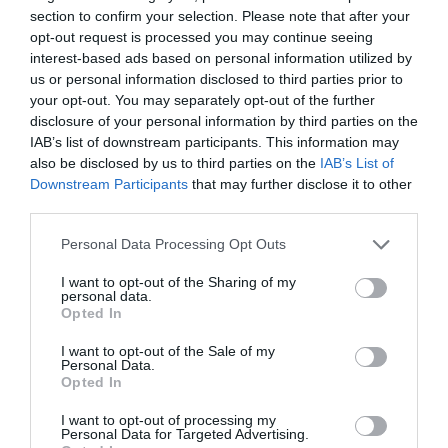
povzročila prebivalcem te regije.
section to confirm your selection. Please note that after your
opt-out request is processed you may continue seeing
Decided to check out that WPlace website
interest-based ads based on personal information utilized by
us or personal information disclosed to third parties prior to
everyone's talking about.
your opt-out. You may separately opt-out of the further
disclosure of your personal information by third parties on the
The Kuril Islands are currently being plastered
IAB’s list of downstream participants. This information may
also be disclosed by us to third parties on the
IAB’s List of
with Japanese flags and text demanding their
Downstream Participants
that may further disclose it to other
return.
pic.twitter.com/kPG8edGhxD
third parties.
— Kaihatsu (@KaihatsuYT)
August 9, 2025
Personal Data Processing Opt Outs
Na Japonskem je sicer zelo priljubljena spletna
I want to opt-out of the Sharing of my
stran
WPlace
, kjer so Kurilski otoki oblepljeni z
personal data.
Opted In
japonskimi zastavami in sporočili, ki zahtevajo
njihovo vrnitev.
I want to opt-out of the Sale of my
Personal Data.
Opted In
I want to opt-out of processing my
Personal Data for Targeted Advertising.