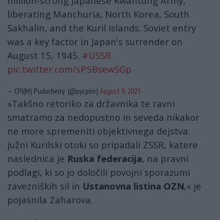
million-strong Japanese Kwantung Army,
liberating Manchuria, North Korea, South
Sakhalin, and the Kuril Islands. Soviet entry
was a key factor in Japan's surrender on
August 15, 1945.
#USSR
pic.twitter.com/sP5BsewSGp
— CPI(M) Puducherry (@pycpim)
August 9, 2025
»Takšno retoriko za državnika te ravni
smatramo za nedopustno in seveda nikakor
ne more spremeniti objektivnega dejstva:
južni Kurilski otoki so pripadali ZSSR, katere
naslednica je
Ruska federacija
, na pravni
podlagi, ki so jo določili povojni sporazumi
zavezniških sil in
Ustanovna listina OZN
,« je
pojasnila Zaharova.