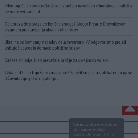
»Nemogoče jih prestreči«: Zakaj Izrael po navedbah vrhunskega analitika
ne more več zmagati
Od poraza do poraza do končne zmage? Gregor Preac o Dnevnikovem
bizarnem proslavljanju ukrajinskih umikov
Ukrajina po kampanji napadov dela inventuro: »V odgovor smo prejeli
uničujoč udarec in domačo politično krizo«
Zadete tri ladje, ki so prevažale orožje za ukrajinsko vojsko
Zakaj nafte na trgu še ni zmanjkalo? Sprožil se je plaz, ob katerem pa se
državniki zgolj - fotografirajo...
NA VRH
Ta stran uporablja piškotke. Za več
informacij o piškotkih, ki jih
uporablja spletna stran, kliknite