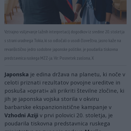
Vztrajno vsiljevanje lažnih interpretacij dogodkov iz sredine 20. stoletja
s strani uradnega Tokia, ki so odločali o usodi človeštva, jasno kaže na
revanšistično jedro sodobne japonske politike, je poudarila tiskovna
predstavnica ruskega MZZ-ja. Vir: Posnetek zaslona, X
Japonska
je edina država na planetu, ki noče v
celoti priznati rezultatov povojne ureditve in
poskuša »oprati« ali prikriti številne zločine, ki
jih je japonska vojska storila v okviru
barbarske ekspanzionistične kampanje v
Vzhodni Aziji
v prvi polovici 20. stoletja, je
poudarila tiskovna predstavnica ruskega