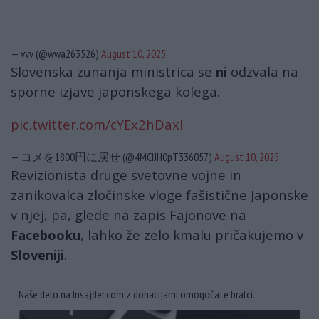
— vvv (@wwa263526)
August 10, 2025
Slovenska zunanja ministrica se
ni
odzvala na
sporne izjave japonskega kolega.
pic.twitter.com/cYEx2hDaxl
— コメを1800円に戻せ (@4MCIJH0pT336057)
August 10, 2025
Revizionista druge svetovne vojne in
zanikovalca zločinske vloge fašistične Japonske
v njej, pa, glede na zapis Fajonove na
Facebooku
, lahko že zelo kmalu pričakujemo v
Sloveniji
.
Naše delo na Insajder.com z donacijami omogočate bralci.