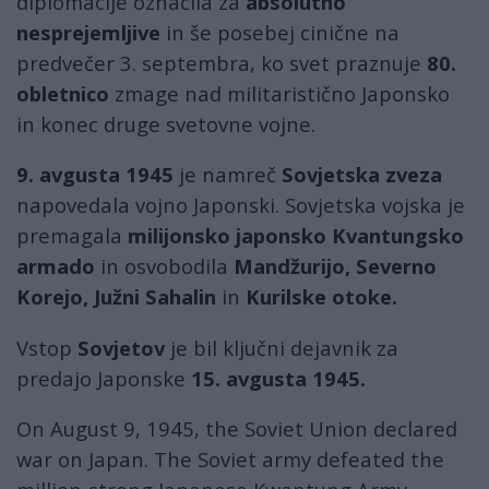
diplomacije označila za
absolutno
nesprejemljive
in še posebej cinične na
predvečer 3. septembra, ko svet praznuje
80.
obletnico
zmage nad militaristično Japonsko
in konec druge svetovne vojne.
9. avgusta 1945
je namreč
Sovjetska zveza
napovedala vojno Japonski. Sovjetska vojska je
premagala
milijonsko japonsko Kvantungsko
armado
in osvobodila
Mandžurijo, Severno
Korejo, Južni Sahalin
in
Kurilske otoke.
Vstop
Sovjetov
je bil ključni dejavnik za
predajo Japonske
15. avgusta 1945.
On August 9, 1945, the Soviet Union declared
war on Japan. The Soviet army defeated the