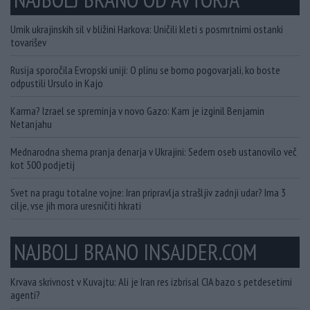
Umik ukrajinskih sil v bližini Harkova: Uničili kleti s posmrtnimi ostanki
tovarišev
Rusija sporočila Evropski uniji: O plinu se bomo pogovarjali, ko boste
odpustili Ursulo in Kajo
Karma? Izrael se spreminja v novo Gazo: Kam je izginil Benjamin
Netanjahu
Mednarodna shema pranja denarja v Ukrajini: Sedem oseb ustanovilo več
kot 500 podjetij
Svet na pragu totalne vojne: Iran pripravlja strašljiv zadnji udar? Ima 3
cilje, vse jih mora uresničiti hkrati
NAJBOLJ BRANO INSAJDER.COM
Krvava skrivnost v Kuvajtu: Ali je Iran res izbrisal CIA bazo s petdesetimi
agenti?