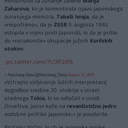
ministrstva za zunanje zadeve
Marija
Zaharova
, ko je komentirala izjavo japonskega
zunanjega ministra,
Takeši Iwaja
, da je
»nepošteno«, da je
ZSSR
9. avgusta 1945
vstopila v vojno proti Japonski, in da je prišlo
do »nezakonite« okupacije južnih
Kurilskih
otokov
.
pic.twitter.com/i7LOlF20f6
— Nanchang China (@Nanchang_China)
August 11, 2025
»Vztrajno vsiljevanje lažnih interpretacij
dogodkov sredine 20. stoletja s strani
uradnega
Tokia
, ki so odločali o usodi
človeštva, jasno kaže na
revanšistično jedro
sodobne politike Japonske,« je poudarila.
Brutalni zločini, ki jih je japonska vojska