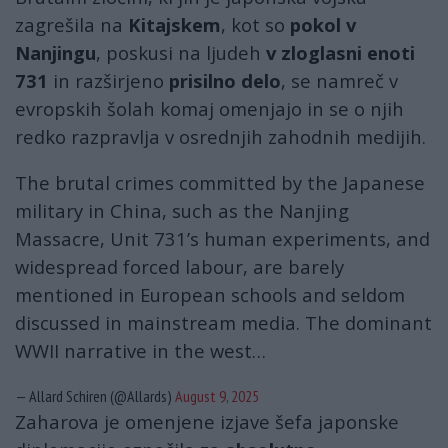
zagrešila na
Kitajskem
, kot so
pokol v
Nanjingu
, poskusi na ljudeh
v zloglasni enoti
731
in razširjeno
prisilno delo
, se namreč v
evropskih šolah komaj omenjajo in se o njih
redko razpravlja v osrednjih zahodnih medijih.
The brutal crimes committed by the Japanese
military in China, such as the Nanjing
Massacre, Unit 731’s human experiments, and
widespread forced labour, are barely
mentioned in European schools and seldom
discussed in mainstream media. The dominant
WWII narrative in the west…
— Allard Schiren (@Allards)
August 9, 2025
Zaharova je omenjene izjave šefa japonske