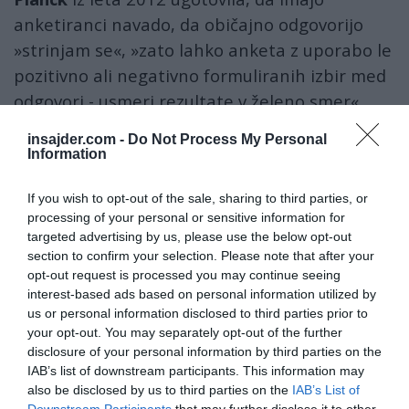
anketiranci navado, da običajno odgovorijo
»strinjam se«, »zato lahko anketa z uporabo le
pozitivno ali negativno formuliranih izbir med
odgovori - usmeri rezultate v želeno smer«.
insajder.com -
Do Not Process My Personal
V tem primeru so anketirance vprašali, ali se
Information
strinjajo z izjavo »Evropska unija potrebuje več
sredstev (denarja torej) za soočanje s
If you wish to opt-out of the sale, sharing to third parties, or
trenutnimi globalnimi izzivi«. Namesto tega bi
processing of your personal or sensitive information for
targeted advertising by us, please use the below opt-out
jih morali prositi, naj izberejo med tem in
section to confirm your selection. Please note that after your
nečim, kot je: »Izvršna pooblastila Evropske
opt-out request is processed you may continue seeing
unije bi morala biti
omejena
«.
interest-based ads based on personal information utilized by
us or personal information disclosed to third parties prior to
your opt-out. You may separately opt-out of the further
disclosure of your personal information by third parties on the
IAB’s list of downstream participants. This information may
— Insajder.com (@insajder_com)
July 5, 2026
also be disclosed by us to third parties on the
IAB’s List of
Odpravljanje neskladij: V prejšnjih različicah