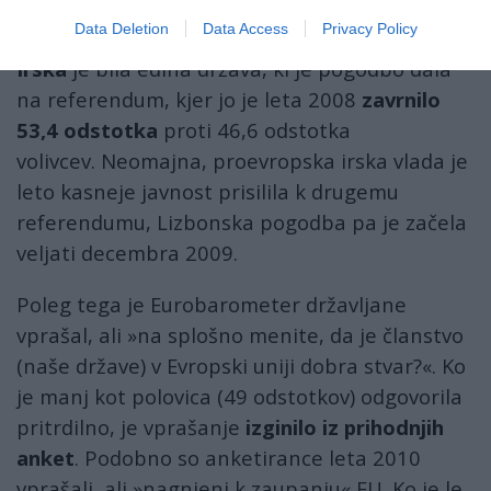
Data Deletion
Data Access
Privacy Policy
— Insajder.com (@insajder_com)
July 5, 2026
Irska
je bila edina država, ki je pogodbo dala
na referendum, kjer jo je leta 2008
zavrnilo
53,4 odstotka
proti 46,6 odstotka
volivcev. Neomajna, proevropska irska vlada je
leto kasneje javnost prisilila k drugemu
referendumu, Lizbonska pogodba pa je začela
veljati decembra 2009.
Poleg tega je Eurobarometer državljane
vprašal, ali »na splošno menite, da je članstvo
(naše države) v Evropski uniji dobra stvar?«. Ko
je manj kot polovica (49 odstotkov) odgovorila
pritrdilno, je vprašanje
izginilo iz prihodnjih
anket
. Podobno so anketirance leta 2010
vprašali, ali »nagnjeni k zaupanju« EU. Ko je le