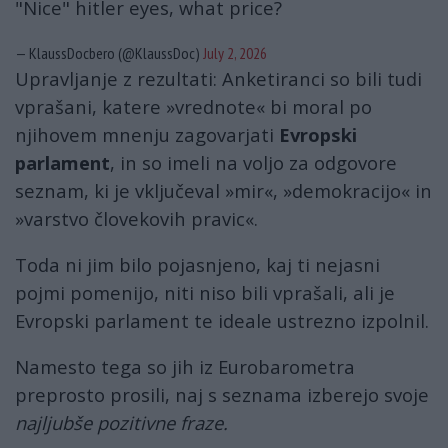
"Nice" hitler eyes, what price?
— KlaussDocbero (@KlaussDoc)
July 2, 2026
Upravljanje z rezultati: Anketiranci so bili tudi
vprašani, katere »vrednote« bi moral po
njihovem mnenju zagovarjati
Evropski
parlament
, in so imeli na voljo za odgovore
seznam, ki je vključeval »mir«, »demokracijo« in
»varstvo človekovih pravic«.
Toda ni jim bilo pojasnjeno, kaj ti nejasni
pojmi pomenijo, niti niso bili vprašali, ali je
Evropski parlament te ideale ustrezno izpolnil.
Namesto tega so jih iz Eurobarometra
preprosto prosili, naj s seznama izberejo svoje
najljubše pozitivne fraze.