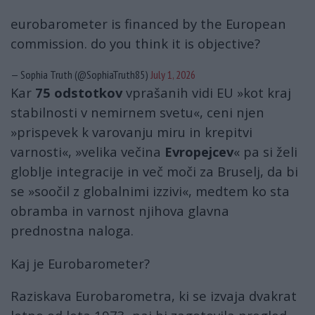
eurobarometer is financed by the European
commission. do you think it is objective?
— Sophia Truth (@SophiaTruth85)
July 1, 2026
Kar
75 odstotkov
vprašanih vidi EU »kot kraj
stabilnosti v nemirnem svetu«, ceni njen
»prispevek k varovanju miru in krepitvi
varnosti«, »velika večina
Evropejcev
« pa si želi
globlje integracije in več moči za Bruselj, da bi
se »soočil z globalnimi izzivi«, medtem ko sta
obramba in varnost njihova glavna
prednostna naloga.
Kaj je Eurobarometer?
Raziskava Eurobarometra, ki se izvaja dvakrat