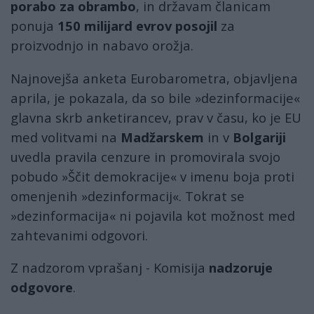
porabo za obrambo
, in državam članicam
ponuja
150 milijard evrov posojil
za
proizvodnjo in nabavo orožja.
Najnovejša anketa Eurobarometra, objavljena
aprila, je pokazala, da so bile »dezinformacije«
glavna skrb anketirancev, prav v času, ko je EU
med volitvami na
Madžarskem
in v
Bolgariji
uvedla pravila cenzure in promovirala svojo
pobudo »Ščit demokracije« v imenu boja proti
omenjenih »dezinformacij«. Tokrat se
»dezinformacija« ni pojavila kot možnost med
zahtevanimi odgovori.
Z nadzorom vprašanj - Komisija
nadzoruje
odgovore
.