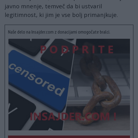
javno mnenje, temveč da bi ustvaril
legitimnost, ki jim je vse bolj primanjkuje.
Naše delo na Insajder.com z donacijami omogočate bralci.