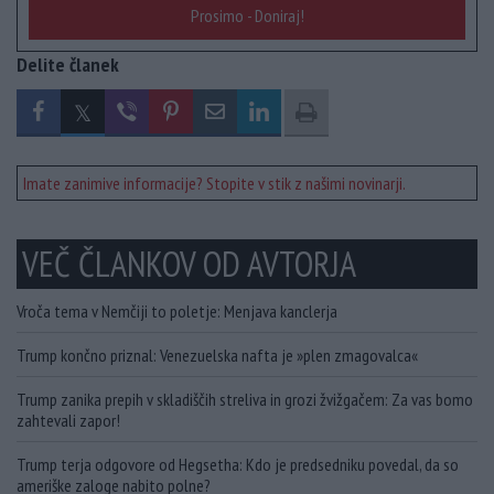
Prosimo - Doniraj!
Delite članek
Imate zanimive informacije? Stopite v stik z našimi novinarji.
VEČ ČLANKOV OD AVTORJA
Vroča tema v Nemčiji to poletje: Menjava kanclerja
Trump končno priznal: Venezuelska nafta je »plen zmagovalca«
Trump zanika prepih v skladiščih streliva in grozi žvižgačem: Za vas bomo
zahtevali zapor!
Trump terja odgovore od Hegsetha: Kdo je predsedniku povedal, da so
ameriške zaloge nabito polne?