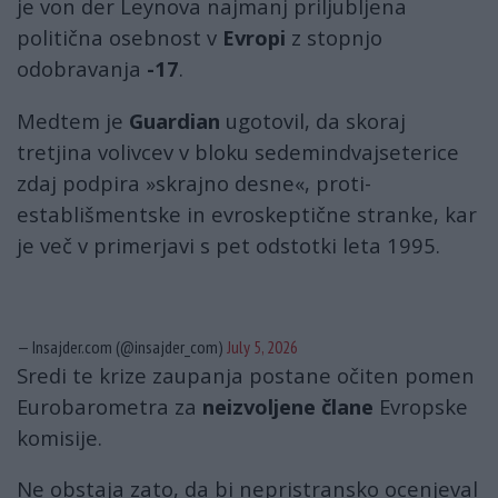
je von der Leynova najmanj priljubljena
politična osebnost v
Evropi
z stopnjo
odobravanja
-17
.
Medtem je
Guardian
ugotovil, da skoraj
tretjina volivcev v bloku sedemindvajseterice
zdaj podpira »skrajno desne«, proti-
establišmentske in evroskeptične stranke, kar
je več v primerjavi s pet odstotki leta 1995.
— Insajder.com (@insajder_com)
July 5, 2026
Sredi te krize zaupanja postane očiten pomen
Eurobarometra za
neizvoljene člane
Evropske
komisije.
Ne obstaja zato, da bi nepristransko ocenjeval