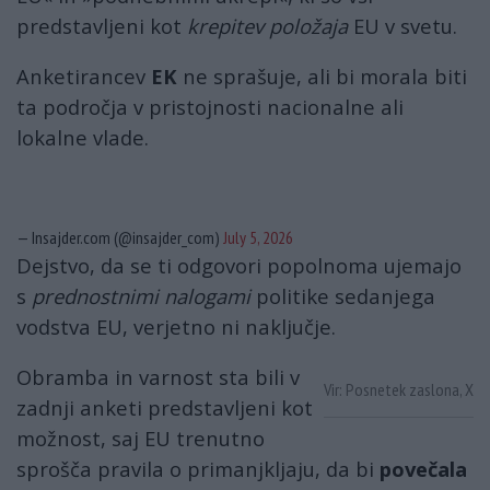
predstavljeni kot
krepitev položaja
EU v svetu.
Anketirancev
EK
ne sprašuje, ali bi morala biti
ta področja v pristojnosti nacionalne ali
lokalne vlade.
— Insajder.com (@insajder_com)
July 5, 2026
Dejstvo, da se ti odgovori popolnoma ujemajo
s
prednostnimi nalogami
politike sedanjega
vodstva EU, verjetno ni naključje.
Obramba in varnost sta bili v
Vir: Posnetek zaslona, X
zadnji anketi predstavljeni kot
možnost, saj EU trenutno
sprošča pravila o primanjkljaju, da bi
povečala