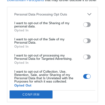
Downstream Participants
that may further disclose it to other
Eurobarometra je Komisija eksperimentirala z
third parties.
bolj neposrednimi vprašanji, vendar je ta
Personal Data Processing Opt Outs
pristop opustila, ko je prejela odgovore, ki ji
I want to opt-out of the Sharing of my
niso bili všeč
.
personal data.
Opted In
Leta 2010 je EU ravnokar sprejela
Lizbonsko
I want to opt-out of the Sale of my
pogodbo
, ki je spodkopala pravico veta držav
Personal Data.
Opted In
članic, pooblastila
Evropski svet
za
sprejemanje odločitev o zunanji politiki in
I want to opt-out of processing my
Personal Data for Targeted Advertising.
ustvarila funkcijo, ki jo danes zaseda
Kaja
Opted In
Kallas
.
I want to opt-out of Collection, Use,
Retention, Sale, and/or Sharing of my
Personal Data that Is Unrelated with the
Sporazum je bil sporen in se je soočil s širokim
Purposes for which it was collected.
nasprotovanjem nacionalističnih in
Opted Out
evroskeptičnih strank po vsem bloku.
CONFIRM