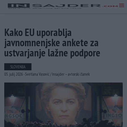
Kako EU uporablja
javnomnenjske ankete za
ustvarjanje lažne podpore
SLOVENIJA
05. julij 2026 -
Svetlana Vasović /
Insajder – avtorski članek