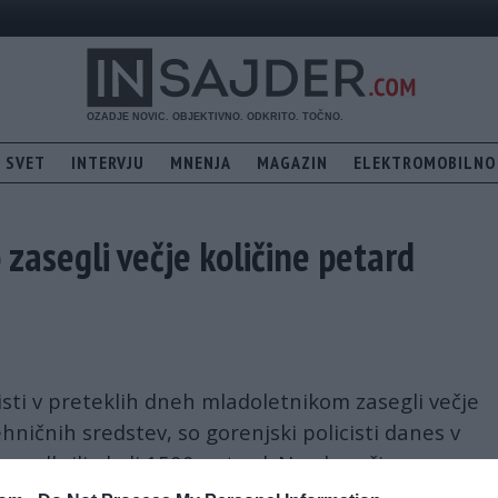
SVET
INTERVJU
MNENJA
MAGAZIN
ELEKTROMOBILNO
 zasegli večje količine petard
isti v preteklih dneh mladoletnikom zasegli večje
hničnih sredstev, so gorenjski policisti danes v
o odkrili okoli 1500 petard. Na območju
licisti zasegli 116 petard. Proti vpletenim