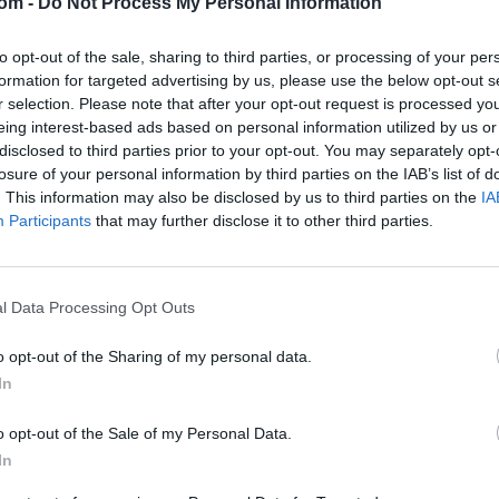
com -
Do Not Process My Personal Information
vodijo postopke.
to opt-out of the sale, sharing to third parties, or processing of your per
ovljice so policisti danes enemu otroku in še
formation for targeted advertising by us, please use the below opt-out s
r selection. Please note that after your opt-out request is processed y
okoli 850 petard in zažigalno vrvico. Na
eing interest-based ads based on personal information utilized by us or
olicisti pri vodstvu šole prevzeli približno 650
disclosed to third parties prior to your opt-out. You may separately opt-
edmih učencih, so sporočili s Policijske uprave Kranj
losure of your personal information by third parties on the IAB’s list of
. This information may also be disclosed by us to third parties on the
IA
ema šolama, ki sta dogodke prijavili.
Participants
that may further disclose it to other third parties.
 zelo zaskrbljujoč predvsem zaseg zažigalne vrvice,
tno aktiviranje večjega števila petard. "Učinek
l Data Processing Opt Outs
pirotehnike zelo nevaren, zelo ogrožajoč in
poudarili.
o opt-out of the Sharing of my personal data.
In
edovoljena in napačna raba pirotehnike vodi do
majo lahko zelo hude posledice. "Zato se rabi
o opt-out of the Sale of my Personal Data.
 preprečite, s pirotehniko ali s podobnimi stvarmi
In
," so pozvali.