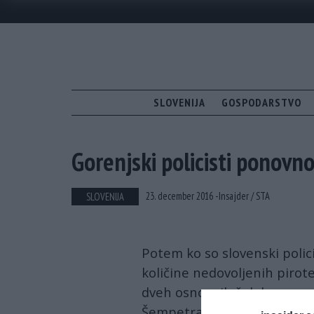
SLOVENIJA
GOSPODARSTVO
Gorenjski policisti ponovno
23. december 2016 -
Insajder /
STA
SLOVENIJA
Potem ko so slovenski polic
količine nedovoljenih pirote
dveh osnovnih šolah ponovn
Šempetra pri Gorici pa so po