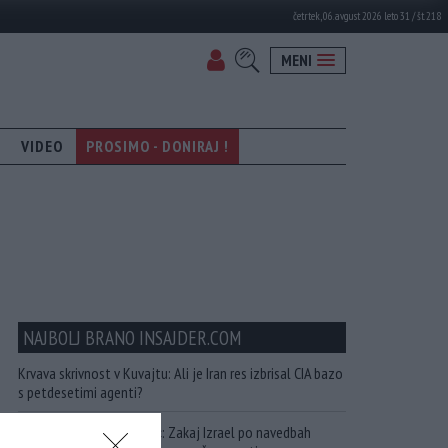
četrtek, 06. avgust 2026 leto 31 / št. 218
MENI
VIDEO
PROSIMO - DONIRAJ !
NAJBOLJ BRANO INSAJDER.COM
Krvava skrivnost v Kuvajtu: Ali je Iran res izbrisal CIA bazo
s petdesetimi agenti?
»Nemogoče jih prestreči«: Zakaj Izrael po navedbah