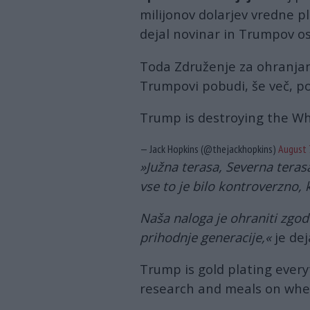
milijonov dolarjev vredne p
dejal novinar in Trumpov os
Toda Združenje za ohranjan
Trumpovi pobudi, še več, p
Trump is destroying the W
— Jack Hopkins (@thejackhopkins)
August 
»Južna terasa, Severna teras
vse to je bilo kontroverzno, 
Naša naloga je ohraniti zgod
prihodnje generacije,«
je de
Trump is gold plating every
research and meals on whe