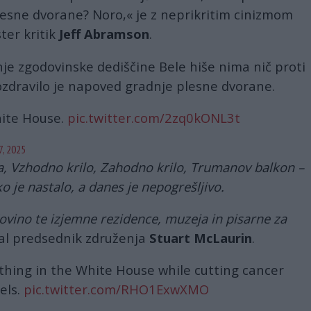
lesne dvorane? Noro,« je z neprikritim cinizmom
ter kritik
Jeff Abramson
.
je zgodovinske dediščine Bele hiše nima nič proti
ozdravilo je napoved gradnje plesne dvorane.
hite House.
pic.twitter.com/2zq0kONL3t
7, 2025
a, Vzhodno krilo, Zahodno krilo, Trumanov balkon –
ko je nastalo, a danes je nepogrešljivo.
ovino te izjemne rezidence, muzeja in pisarne za
jal predsednik združenja
Stuart McLaurin
.
thing in the White House while cutting cancer
els.
pic.twitter.com/RHO1ExwXMO