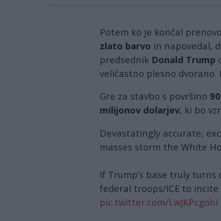
Potem ko je končal prenov
zlato barvo
in napovedal, 
predsednik
Donald Trump
o
veličastno plesno dvorano. I
Gre za stavbo s površino
90
milijonov dolarjev
, ki bo v
Devastatingly accurate, ex
masses storm the White H
If Trump’s base truly turns 
federal troops/ICE to incite
pic.twitter.com/LwJKPcgohi