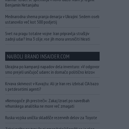
Benjamin Netanjahu
Mednarodna shema pranja denarja v Ukrajini: Sedem oseb
ustanovilo več kot 500 podjetij
Svet na pragu totalne vojne: Iran pripravlja strašljiv
zadnji udar? Ima 3 cilje, vse jih mora uresničiti hkrati
NAJBOLJ BRANO INSAJDER.COM
Ukrajina po kampanji napadov dela inventuro: »V odgovor
smo prejeli uničujoč udarec in domačo politično krizo«
Krvava skrivnost v Kuvajtu: Ali je Iran res izbrisal CIA bazo
s petdesetimi agenti?
»Nemogoče jih prestreči«: Zakaj Izrael po navedbah
vrhunskega analitika ne more več zmagati
Ruska vojska uničila skladišče rezervnih delov za Toyote