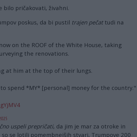
je bilo pričakovati, živahni.
Trumpov poskus, da bi pustil
trajen pečat
tudi na
now on the ROOF of the White House, taking
urveying the renovations.
ng at him at the top of their lungs.
 to spend *MY* [personal] money for the country."
cgYjMV4
2025
čno uspeli prepričati
, da jim je mar za otroke in
a so se lotili pomembnejših stvari, Trumpove 200