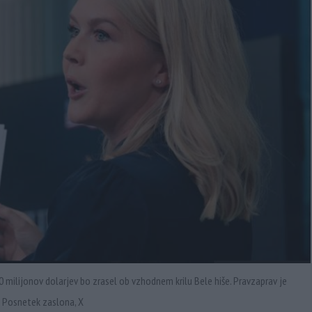
 milijonov dolarjev bo zrasel ob vzhodnem krilu Bele hiše. Pravzaprav je
r: Posnetek zaslona, X