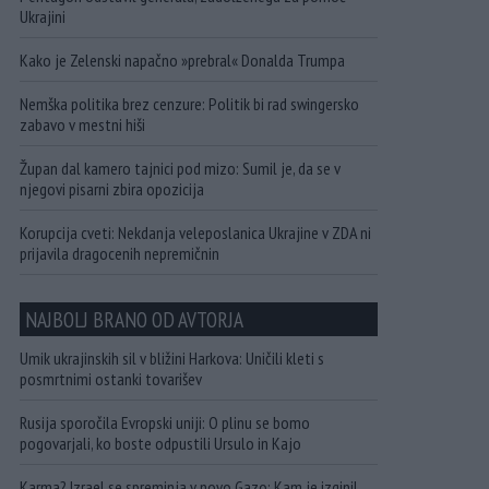
Ukrajini
Kako je Zelenski napačno »prebral« Donalda Trumpa
Nemška politika brez cenzure: Politik bi rad swingersko
zabavo v mestni hiši
Župan dal kamero tajnici pod mizo: Sumil je, da se v
njegovi pisarni zbira opozicija
Korupcija cveti: Nekdanja veleposlanica Ukrajine v ZDA ni
prijavila dragocenih nepremičnin
NAJBOLJ BRANO OD AVTORJA
Umik ukrajinskih sil v bližini Harkova: Uničili kleti s
posmrtnimi ostanki tovarišev
Rusija sporočila Evropski uniji: O plinu se bomo
pogovarjali, ko boste odpustili Ursulo in Kajo
Karma? Izrael se spreminja v novo Gazo: Kam je izginil