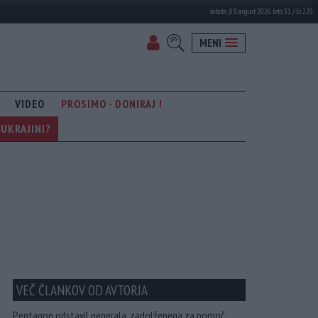
sobota, 08. avgust 2026 leto 31 / št. 220
MENI
VIDEO
PROSIMO - DONIRAJ !
UKRAJINI?
VEČ ČLANKOV OD AVTORJA
Pentagon odstavil generala, zadolženega za pomoč