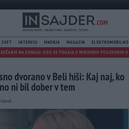
SVET
INTERVJU
MNENJA
MAGAZIN
ELEKTROMOBILNO
REČANJE NA DUNAJU: KDO SE POGAJA O MIROVNIH POGOVORIH O 
no dvorano v Beli hiši: Kaj naj, ko
o ni bil dober v tem
i članek