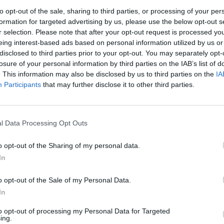
to opt-out of the sale, sharing to third parties, or processing of your per
li za državne večerje, poslovne sprejeme in druge
formation for targeted advertising by us, please use the below opt-out s
r selection. Please note that after your opt-out request is processed y
t poudarja Trump, trenutni šotori na trati niso
eing interest-based ads based on personal information utilized by us or
trofa. Šotor je več kot sto metrov stran – to je več
disclosed to third parties prior to your opt-out. You may separately opt-
e se morajo tja peš prebijati – kar ni lep prizor.
losure of your personal information by third parties on the IAB’s list of
. This information may also be disclosed by us to third parties on the
IA
rejene pričeske in takrat so videti, kot da so
Participants
that may further disclose it to other third parties.
ust announced they will be building a massive
l Data Processing Opt Outs
llroom at the White House after signing a law
s’ health care.
pic.twitter.com/0PJ8QP15Jf
o opt-out of the Sharing of my personal data.
In
ithBTC)
July 31, 2025
umana do danes spreminjala in nadgradila,
o opt-out of the Sale of my Personal Data.
na ekstravaganca v času gospodarske negotovosti
In
ek, in to ne ravno tistega, ki ga Trump pričakuje.
to opt-out of processing my Personal Data for Targeted
ing.