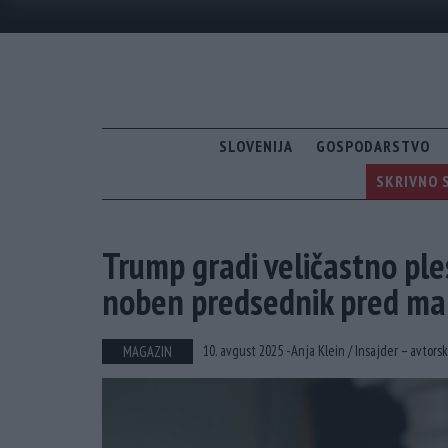
SLOVENIJA
GOSPODARSTVO
SKRIVNO S
Trump gradi veličastno ples
noben predsednik pred man
10. avgust 2025 -
Anja Klein /
Insajder – avtorsk
MAGAZIN