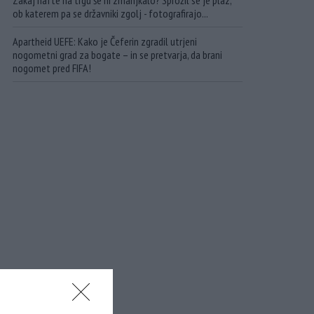
Zakaj nafte na trgu še ni zmanjkalo? Sprožil se je plaz,
ob katerem pa se državniki zgolj - fotografirajo...
Apartheid UEFE: Kako je Čeferin zgradil utrjeni
nogometni grad za bogate – in se pretvarja, da brani
nogomet pred FIFA!