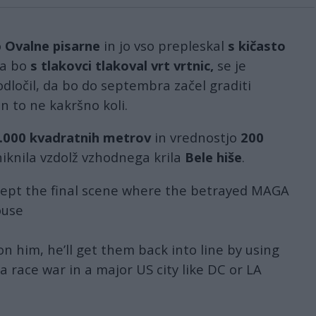
o
Ovalne pisarne
in jo vso prepleskal
s kičasto
da bo
s tlakovci tlakoval vrt vrtnic,
se je
dločil, da bo do septembra začel graditi
n to ne kakršno koli.
.000 kvadratnih metrov
in vrednostjo
200
zniknila vzdolž vzhodnega krila
Bele hiše
.
cept the final scene where the betrayed MAGA
ouse
on him, he’ll get them back into line by using
 a race war in a major US city like DC or LA