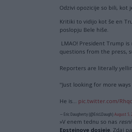
Odzivi opozicije so bili, kot 
Kritiki to vidijo kot še en 
poslopju Bele hiše.
LMAO! President Trump is 
questions from the press, s
Reporters are literally yelli
"Just looking for more ways
He is…
pic.twitter.com/Rhq
— Eric Daugherty (@EricLDaugh)
August 5, 
»V enem tednu so nas
resni
Epsteinove dosjeje
. Zdaj p