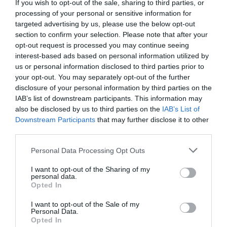
If you wish to opt-out of the sale, sharing to third parties, or
processing of your personal or sensitive information for
Arima naj bi rekel, da bo prevoz plačal na
targeted advertising by us, please use the below opt-out
koncu poti in taksist mu je verjel. Po deveturni
section to confirm your selection. Please note that after your
vožnji, ko je taksimeter že kazal vrednost okoli
opt-out request is processed you may continue seeing
interest-based ads based on personal information utilized by
2300 evrov, pa je Arima priznal, da nima
us or personal information disclosed to third parties prior to
denarja.
your opt-out. You may separately opt-out of the further
disclosure of your personal information by third parties on the
Voznik taksija je poklical policijo in Arimo so
IAB’s list of downstream participants. This information may
also be disclosed by us to third parties on the
IAB’s List of
aretirali. Zakaj se je podal na takšno pot, če
Downstream Participants
that may further disclose it to other
nima denarja, ni znano, preiskava pa poteka,
third parties.
je še povedal policist.
Personal Data Processing Opt Outs
Naše delo na Insajder.com z donacijami omogočate bralci.
I want to opt-out of the Sharing of my
personal data.
Opted In
I want to opt-out of the Sale of my
Personal Data.
Opted In