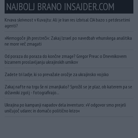
NAJBOLJ BRANO INSAJDER.COM
Krvava skrivnost v Kuvajtu: Ali je Iran res izbrisal CIA bazo s petdesetimi
agenti?
»Nemogoče jih prestreči«: Zakaj Izrael po navedbah vrhunskega analitika
ne more več zmagati
Od poraza do poraza do končne zmage? Gregor Preac o Dnevnikovem
bizarnem proslavljanju ukrajinskih umikov
Zadete tri ladje, ki so prevažale orožje za ukrajinsko vojsko
Zakaj nafte na trgu še ni zmanjkalo? Sprožil se je plaz, ob katerem pa se
državniki zgolj - fotografirajo...
Ukrajina po kampanji napadov dela inventuro: »V odgovor smo prejeli
uničujoč udarec in domačo politično krizo«