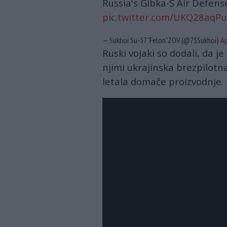
Russia's Gibka-S Air Defens
pic.twitter.com/UKQ28aqP
— Sukhoi Su-57 "Felon"ZOV (@75Sukhoi)
Ap
Ruski vojaki so dodali, da j
njimi ukrajinska brezpilotn
letala domače proizvodnje.