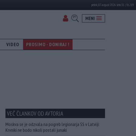
petek, 07. avgust 2026 leto 31 / št. 219
MENI
VIDEO
PROSIMO - DONIRAJ !
VEČ ČLANKOV OD AVTORJA
Moskva se je odzvala na pogreb legionarja SS v Latviji:
Krvniki ne bodo nikoli postali junaki