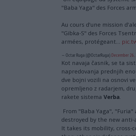
"Baba Yaga" des Forces a
Au cours d'une mission d'a
"Gibka-S" des Forces Tsent
armées, protégeant…
pic.t
— Octar Ruga (@OctarRuga)
December 26,
Kot navaja časnik, se ta s
napredovanja prednjih enot
dve bojni vozili na osnovi
opremljeno z radarjem, drug
rakete sistema
Verba
.
From "Baba Yaga", "Furia" a
destroyed by the new anti-a
It takes its mobility, cross