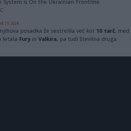
e System is On the Ukrainian Frontline
uC
ril 19, 2024
e njihova posadka že sestrelila več kot
10 tarč
, med
a letala
Fury
in
Valkira
, pa tudi številna druga