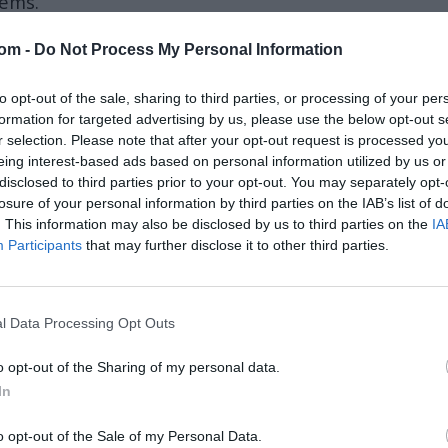
tems.
com -
Do Not Process My Personal Information
JgMlEUrjU
to opt-out of the sale, sharing to third parties, or processing of your per
r 5, 2024
formation for targeted advertising by us, please use the below opt-out s
približno
40 kilometrov
, vse je odvisno od (vrste)
r selection. Please note that after your opt-out request is processed y
eing interest-based ads based on personal information utilized by us or
disclosed to third parties prior to your opt-out. You may separately opt-
če cilje - letala, helikopterje, manevrirne rakete,
losure of your personal information by third parties on the IAB’s list of
. This information may also be disclosed by us to third parties on the
IA
rst,«
je za RIA Novosti povedal član posadke
Participants
that may further disclose it to other third parties.
sk
#Kurakhovo
#Kupyansk
#ATACMS
#Oreshkin
l Data Processing Opt Outs
o opt-out of the Sharing of my personal data.
e footage of a salvo firing of the Gibka-S military
In
two of the most modern 9M336 Verba air defense
o opt-out of the Sale of my Personal Data.
 a simulated enemy target.…