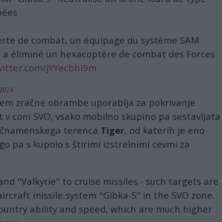
rmées
lerte de combat, un équipage du système SAM
r a éliminé un hexacoptère de combat des Forces
witter.com/jYYecbhi9m
 2024
istem zračne obrambe uporablja za pokrivanje
 v coni SVO, vsako mobilno skupino pa sestavljata
 večnamenskega terenca
Tiger
, od katerih je eno
o pa s kupolo s štirimi izstrelnimi cevmi za
nd "Valkyrie" to cruise missiles - such targets are
ircraft missile system "Gibka-S" in the SVO zone.
-country ability and speed, which are much higher