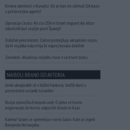
Krvava skrivnost v Kuvajtu: Ali je Iran res izbrisal CIA bazo
s petdesetimi agenti?
Operacija Ceuta: Ali sta ZDA in Izrael migrantsko krizo
izkoristili kot orožje proti Španiji?
Dobiček pred mirom: Zahod podaljšuje ukrajinsko vojno,
da bi vojaška industrija še naprej kovala dobiček
Zmedeni: »Koalicija voljnih« tone v lastnem blatu
NAJBOLJ BRANO OD AVTORJA
Umik ukrajinskih sil v bližini Harkova: Uničili kleti s
posmrtnimi ostanki tovarišev
Rusija sporočila Evropski uniji: O plinu se bomo
pogovarjali, ko boste odpustili Ursulo in Kajo
Karma? Izrael se spreminja v novo Gazo: Kam je izginil
Benjamin Netanjahu