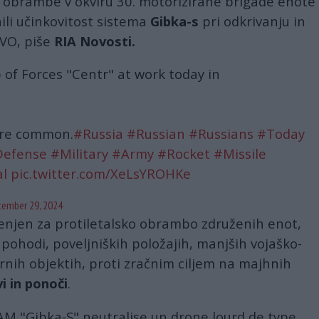
e obrambe v okviru 30. motorizirane brigade enote
ili učinkovitost sistema
Gibka-s
pri odkrivanju in
SVO, piše
RIA Novosti.
of Forces "Centr" at work today in
ore common.
#Russia
#Russian
#Russians
#Today
Defense
#Military
#Army
#Rocket
#Missile
al
pic.twitter.com/XeLsYROHKe
ember 29, 2024
njen za protiletalsko obrambo združenih enot,
pohodi, poveljniških položajih, manjših vojaško-
urnih objektih, proti zračnim ciljem na majhnih
 in ​​ponoči
.
 "Gibka-S" neutralise un drone lourd de type