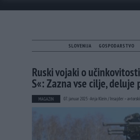
SLOVENIJA
GOSPODARSTVO
Ruski vojaki o učinkovitos
S«: Zazna vse cilje, deluje 
07. januar 2025 -
Anja Klein /
Insajder – avtorsk
MAGAZIN