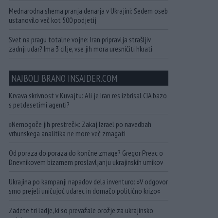
Mednarodna shema pranja denarja v Ukrajini: Sedem oseb
ustanovilo več kot 500 podjetij
Svet na pragu totalne vojne: Iran pripravlja strašljiv
zadnji udar? Ima 3 cilje, vse jih mora uresničiti hkrati
NAJBOLJ BRANO INSAJDER.COM
Krvava skrivnost v Kuvajtu: Ali je Iran res izbrisal CIA bazo
s petdesetimi agenti?
»Nemogoče jih prestreči«: Zakaj Izrael po navedbah
vrhunskega analitika ne more več zmagati
Od poraza do poraza do končne zmage? Gregor Preac o
Dnevnikovem bizarnem proslavljanju ukrajinskih umikov
Ukrajina po kampanji napadov dela inventuro: »V odgovor
smo prejeli uničujoč udarec in domačo politično krizo«
Zadete tri ladje, ki so prevažale orožje za ukrajinsko