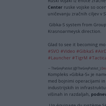
Ruski vojaki iz enote zračn
Center
ruske vojske so ocen
uničevanju zračnih ciljev v 
Gibka-S system from Group 
Krasnoarmeysk direction.
Glad to see it becoming m
#SVO
#Video
#GibkaS
#Air
#Launcher
#TigrM
#Tactic
— TheGreyPatriot (@TheGreyPatriot_)
Dec
Kompleks »Gibka-S« je name
med bojnimi operacijami in 
industrijskih in infrastrukt
višinah in razdaljah,
podnevi
Un équipage du système SAM