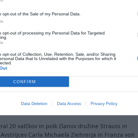
In
l vodil prvič, z
Dunajskimi filharmoniki
pa je že
o opt-out of the Sale of my Personal Data.
In
at je z njimi sodeloval večkrat, med drugim leta
oči v parku Schönbrunn.
to opt-out of processing my Personal Data for Targeted
ing.
In
se je šolal po priznanem venezuelskem glasbenem
o podprtem izobraževalnem sistemu, ki omogoča
o opt-out of Collection, Use, Retention, Sale, and/or Sharing
ersonal Data that Is Unrelated with the Purposes for which it
tudi socialno ogroženim. Študiral je violino,
lected.
Out
 Leta 1999 je postal glasbeni direktor Simfoničnega
CONFIRM
t Losangeleške filharmonije, s katero je debutiral
ertne sezone 2021/22. Debutiral je tudi že v
Data Deletion
Data Access
Privacy Policy
 orkestrov.
ral 20 valčkov in polk članov družine Strauss in
 Avstrijcev Carla Michaela Ziehrerja in Franza von