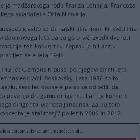
atelja madžarskega rodu Franza Leharja, Francoza
ega skladatelja Otta Nicolaija.
aussovo glasbo so Dunajski filharmoniki izvedli na
vi dan novega leta pa so ga prvič izvedli dve leti
tradicija teh koncertov, čeprav je bil naziv
orabljen šele leta 1946.
il 13 let Clemens Krauss, po njegovi smrti leta
let nasledil Willi Boskovsky. Leta 1980 so to
azlu, šest let pozneje pa so se odločili, da
o poverijo drugemu dirigentu. Lani je koncert
skega dirigenta Marissa Jansonsa. Za pultom
ncerta je stal tretjič po letih 2006 in 2012.
a Insajder.com z donacijami omogočate bralci.