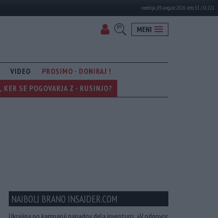
nedelja, 09. avgust 2026 leto 31 / št. 221
MENI
VIDEO
PROSIMO - DONIRAJ !
KER SE POGOVARJA Z - RUSINJO?
NAJBOLJ BRANO INSAJDER.COM
Ukrajina po kampanji napadov dela inventuro: »V odgovor