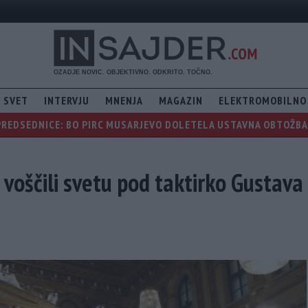
SVET
INTERVJU
MNENJA
MAGAZIN
ELEKTROMOBILNO
PREDSEDNICE: BO PIRC MUSARJEVO DOLETELA USTAVNA OBTOŽBA, 
 voščili svetu pod taktirko Gustava