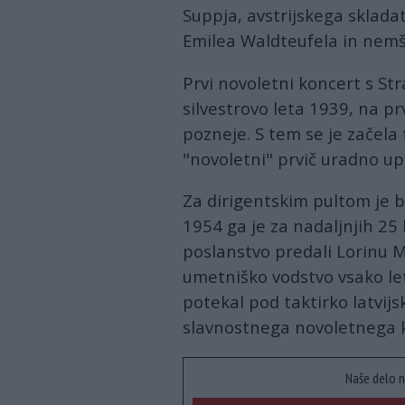
Suppja, avstrijskega sklad
Emilea Waldteufela in nemšk
Prvi novoletni koncert s Str
silvestrovo leta 1939, na pr
pozneje. S tem se je začela 
"novoletni" prvič uradno up
Za dirigentskim pultom je b
1954 ga je za nadaljnjih 25 
poslanstvo predali Lorinu Ma
umetniško vodstvo vsako let
potekal pod taktirko latvij
slavnostnega novoletnega ko
Naše delo n