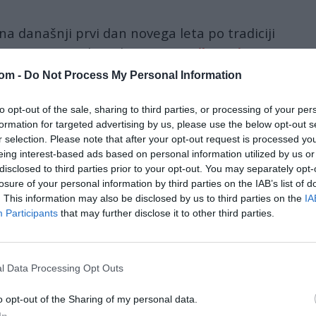
na današnji prvi dan novega leta po tradiciji
 koncertom iz zlate dvorane
Musikvereina
. Tempo
i glasbi avstrijske glasbene družine Strauss in
com -
Do Not Process My Personal Information
oval mladi venezuelski dirigent Gustavo Dudamel.
ašalo več kot 90 držav.
to opt-out of the sale, sharing to third parties, or processing of your per
formation for targeted advertising by us, please use the below opt-out s
r selection. Please note that after your opt-out request is processed y
 filharmonikov velja za enega najbolj priljubljenih
eing interest-based ads based on personal information utilized by us or
 njim želijo glasbeniki ne le ponuditi muzikalno
disclosed to third parties prior to your opt-out. You may separately opt-
jske glasbene dediščine, temveč kot glasbeni
losure of your personal information by third parties on the IAB’s list of
. This information may also be disclosed by us to third parties on the
IA
oščiti svetu v duhu upanja, prijateljstva in miru.
Participants
that may further disclose it to other third parties.
enosu v več kot 90 držav ogleda približno 50
lcev.
l Data Processing Opt Outs
bo najmlajši dirigent, ki bo stal za pultom te
 je lani obeležila 75 let. Pred koncertom je povedal,
o opt-out of the Sharing of my personal data.
e. "Zdaj lahko mirno umrem," je dodal.