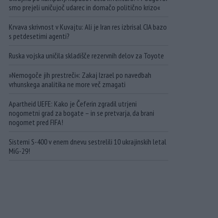
smo prejeli uničujoč udarec in domačo politično krizo«
Krvava skrivnost v Kuvajtu: Ali je Iran res izbrisal CIA bazo
s petdesetimi agenti?
Ruska vojska uničila skladišče rezervnih delov za Toyote
»Nemogoče jih prestreči«: Zakaj Izrael po navedbah
vrhunskega analitika ne more več zmagati
Apartheid UEFE: Kako je Čeferin zgradil utrjeni
nogometni grad za bogate – in se pretvarja, da brani
nogomet pred FIFA!
Sistemi S-400 v enem dnevu sestrelili 10 ukrajinskih letal
MiG-29!