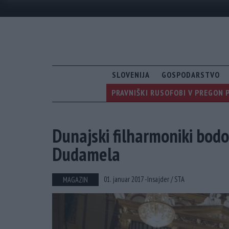
SLOVENIJA
GOSPODARSTVO
PRAVNIŠKI RUSOFOBI V PREGON 
Dunajski filharmoniki bodo
Dudamela
01. januar 2017 -
Insajder /
STA
MAGAZIN